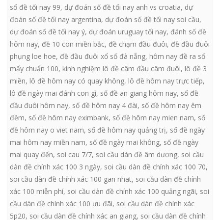
số đề tối nay 99
,
dự đoán số đề tối nay anh vs croatia
,
dự
đoán số đề tối nay argentina
,
dự đoán số đề tối nay soi cầu
,
dự đoán số đề tối nay ý
,
dự đoán uruguay tối nay
,
đánh số đề
hôm nay
,
đề 10 con miền bắc
,
đề chạm đầu đuôi
,
đề đầu đuôi
phụng loe hoe
,
đề đầu đuôi xổ số đà nẵng
,
hôm nay đề ra số
mấy chuẩn 100
,
kinh nghiệm lô đề câm đầu câm đuôi
,
lô đề 3
miền
,
lô đề hôm nay có quay không
,
lô đề hôm nay trực tiếp
,
lô đề ngày mai đánh con gì
,
số đề an giang hôm nay
,
số đề
đầu đuôi hôm nay
,
số đề hôm nay 4 đài
,
số đề hôm nay êm
đềm
,
số đề hôm nay eximbank
,
số đề hôm nay mien nam
,
số
đề hôm nay o viet nam
,
số đề hôm nay quảng trị
,
số đề ngày
mai hôm nay miền nam
,
số đề ngày mai không
,
số đề ngày
mai quay đến
,
soi cau 7/7
,
soi cầu dàn đề âm dương
,
soi cầu
dàn đề chính xác 100 3 ngày
,
soi cầu dàn đề chính xác 100 70
,
soi cầu dàn đề chính xác 100 gan nhat
,
soi cầu dàn đề chính
xác 100 miễn phí
,
soi cầu dàn đề chính xác 100 quảng ngãi
,
soi
cầu dàn đề chính xác 100 ưu đãi
,
soi cầu dàn đề chính xác
5p20
,
soi cầu dàn đề chính xác an giang
,
soi cầu dàn đề chính