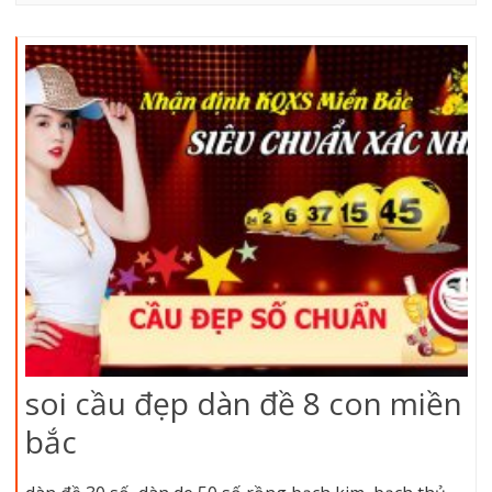
soi cầu đẹp dàn đề 8 con miền
bắc