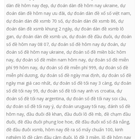
dàn đề hôm nay đẹp
,
dự đoán dàn đề hôm nay ukraine
,
dự
đoán dàn đề hôm nay ưu đãi
,
dự đoán dàn đề xổ số việt nam
,
dự đoán dàn đề xsmb 70 số
,
dự đoán dàn đề xsmb 86
,
dự
đoán dàn đề xsmb khung 2 ngày
,
dự đoán dàn đề xsmb lô
gan
,
dự đoán dàn đề xsmb ưx
,
dự đoán đề đầu đuôi
,
dự đoán
số đề hôm nay 08 07
,
dự đoán số đề hôm nay dự đoán
,
dự
đoán số đề hôm nay ukraine
,
dự đoán số đề miền bắc hôm
nay
,
dự đoán số đề miền nam hôm nay
,
dự đoán số đề miễn
phí 99 hôm nay
,
dự đoán số đề miễn phí 999
,
dự đoán số đề
miễn phí dương
,
dự đoán số đề ngày mai định
,
dự đoán số đề
ngày mai giá cao nhất
,
dự đoán số đề tối nay 3 càng
,
dự đoán
số đề tối nay 99
,
dự đoán số đề tối nay anh vs croatia
,
dự
đoán số đề tối nay argentina
,
dự đoán số đề tối nay soi cầu
,
dự đoán số đề tối nay ý
,
dự đoán uruguay tối nay
,
đánh số đề
hôm nay
,
đầu đuôi đề khan
,
đầu đuôi lô đề mb
,
đề chạm đầu
đuôi
,
đề đầu đuôi phụng loe hoe
,
đề đầu đuôi xổ số đà nẵng
,
đề đầu đuôi xsmb
,
hôm nay đề ra số mấy chuẩn 100
,
kinh
nghiệm lô đề câm đầu câm đuôi
,
lô đề 3 miền
,
lô đề hôm nay