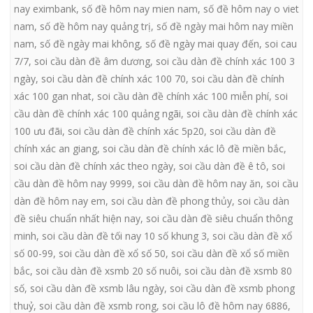
nay eximbank
,
số đề hôm nay mien nam
,
số đề hôm nay o viet
nam
,
số đề hôm nay quảng trị
,
số đề ngày mai hôm nay miền
nam
,
số đề ngày mai không
,
số đề ngày mai quay đến
,
soi cau
7/7
,
soi cầu dàn đề âm dương
,
soi cầu dàn đề chính xác 100 3
ngày
,
soi cầu dàn đề chính xác 100 70
,
soi cầu dàn đề chính
xác 100 gan nhat
,
soi cầu dàn đề chính xác 100 miễn phí
,
soi
cầu dàn đề chính xác 100 quảng ngãi
,
soi cầu dàn đề chính xác
100 ưu đãi
,
soi cầu dàn đề chính xác 5p20
,
soi cầu dàn đề
chính xác an giang
,
soi cầu dàn đề chính xác lô đề miền bắc
,
soi cầu dàn đề chính xác theo ngày
,
soi cầu dàn đề ê tô
,
soi
cầu dàn đề hôm nay 9999
,
soi cầu dàn đề hôm nay ăn
,
soi cầu
dàn đề hôm nay em
,
soi cầu dàn đề phong thủy
,
soi cầu dàn
đề siêu chuẩn nhất hiện nay
,
soi cầu dàn đề siêu chuẩn thông
minh
,
soi cầu dàn đề tối nay 10 số khung 3
,
soi cầu dàn đề xổ
số 00-99
,
soi cầu dàn đề xổ số 50
,
soi cầu dàn đề xổ số miền
bắc
,
soi cầu dàn đề xsmb 20 số nuôi
,
soi cầu dàn đề xsmb 80
số
,
soi cầu dàn đề xsmb lâu ngày
,
soi cầu dàn đề xsmb phong
thuỷ
,
soi cầu dàn đề xsmb rong
,
soi cầu lô đề hôm nay 6886
,