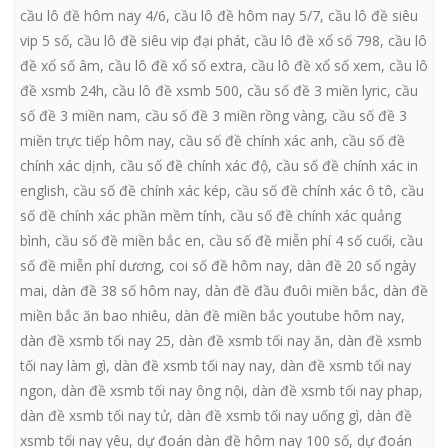
cầu lô đề hôm nay 4/6
,
cầu lô đề hôm nay 5/7
,
cầu lô đề siêu
vip 5 số
,
cầu lô đề siêu vip đại phát
,
cầu lô đề xổ số 798
,
cầu lô
đề xổ số âm
,
cầu lô đề xổ số extra
,
cầu lô đề xổ số xem
,
cầu lô
đề xsmb 24h
,
cầu lô đề xsmb 500
,
cầu số đề 3 miền lyric
,
cầu
số đề 3 miền nam
,
cầu số đề 3 miền rồng vàng
,
cầu số đề 3
miền trực tiếp hôm nay
,
cầu số đề chính xác anh
,
cầu số đề
chính xác dịnh
,
cầu số đề chính xác độ
,
cầu số đề chính xác in
english
,
cầu số đề chính xác kép
,
cầu số đề chính xác ô tô
,
cầu
số đề chính xác phần mềm tính
,
cầu số đề chính xác quảng
bình
,
cầu số đề miền bắc en
,
cầu số đề miễn phí 4 số cuối
,
cầu
số đề miễn phí dương
,
coi số đề hôm nay
,
dàn đề 20 số ngày
mai
,
dàn đề 38 số hôm nay
,
dàn đề đầu đuôi miền bắc
,
dàn đề
miền bắc ăn bao nhiêu
,
dàn đề miền bắc youtube hôm nay
,
dàn đề xsmb tối nay 25
,
dàn đề xsmb tối nay ăn
,
dàn đề xsmb
tối nay làm gì
,
dàn đề xsmb tối nay nay
,
dàn đề xsmb tối nay
ngon
,
dàn đề xsmb tối nay ông nội
,
dàn đề xsmb tối nay phap
,
dàn đề xsmb tối nay tử
,
dàn đề xsmb tối nay uống gì
,
dàn đề
xsmb tối nay yêu
,
dự đoán dàn đề hôm nay 100 số
,
dự đoán