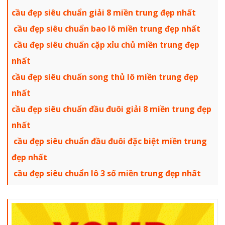
cầu đẹp siêu chuẩn giải 8 miền trung đẹp nhất
cầu đẹp siêu chuẩn bao lô miền trung đẹp nhất
cầu đẹp siêu chuẩn cặp xỉu chủ miền trung đẹp
nhất
cầu đẹp siêu chuẩn song thủ lô miền trung đẹp
nhất
cầu đẹp siêu chuẩn đầu đuôi giải 8 miền trung đẹp
nhất
cầu đẹp siêu chuẩn đầu đuôi đặc biệt miền trung
đẹp nhất
cầu đẹp siêu chuẩn lô 3 số miền trung đẹp nhất