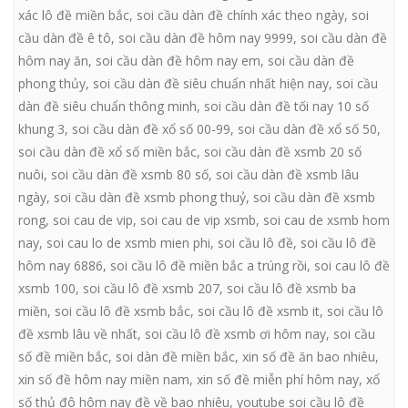
xác lô đề miền bắc
,
soi cầu dàn đề chính xác theo ngày
,
soi
cầu dàn đề ê tô
,
soi cầu dàn đề hôm nay 9999
,
soi cầu dàn đề
hôm nay ăn
,
soi cầu dàn đề hôm nay em
,
soi cầu dàn đề
phong thủy
,
soi cầu dàn đề siêu chuẩn nhất hiện nay
,
soi cầu
dàn đề siêu chuẩn thông minh
,
soi cầu dàn đề tối nay 10 số
khung 3
,
soi cầu dàn đề xổ số 00-99
,
soi cầu dàn đề xổ số 50
,
soi cầu dàn đề xổ số miền bắc
,
soi cầu dàn đề xsmb 20 số
nuôi
,
soi cầu dàn đề xsmb 80 số
,
soi cầu dàn đề xsmb lâu
ngày
,
soi cầu dàn đề xsmb phong thuỷ
,
soi cầu dàn đề xsmb
rong
,
soi cau de vip
,
soi cau de vip xsmb
,
soi cau de xsmb hom
nay
,
soi cau lo de xsmb mien phi
,
soi cầu lô đề
,
soi cầu lô đề
hôm nay 6886
,
soi cầu lô đề miền bắc a trúng rồi
,
soi cau lô đề
xsmb 100
,
soi cầu lô đề xsmb 207
,
soi cầu lô đề xsmb ba
miền
,
soi cầu lô đề xsmb bắc
,
soi cầu lô đề xsmb it
,
soi cầu lô
đề xsmb lâu về nhất
,
soi cầu lô đề xsmb ơi hôm nay
,
soi cầu
số đề miền bắc
,
soi dàn đề miền bắc
,
xin số đề ăn bao nhiêu
,
xin số đề hôm nay miền nam
,
xin số đề miễn phí hôm nay
,
xổ
số thủ đô hôm nay đề về bao nhiêu
,
youtube soi cầu lô đề