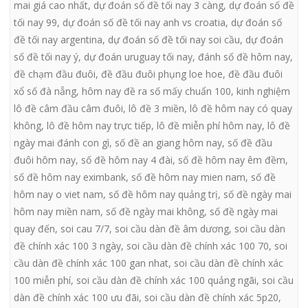
mai giá cao nhất
,
dự đoán số đề tối nay 3 càng
,
dự đoán số đề
tối nay 99
,
dự đoán số đề tối nay anh vs croatia
,
dự đoán số
đề tối nay argentina
,
dự đoán số đề tối nay soi cầu
,
dự đoán
số đề tối nay ý
,
dự đoán uruguay tối nay
,
đánh số đề hôm nay
,
đề chạm đầu đuôi
,
đề đầu đuôi phụng loe hoe
,
đề đầu đuôi
xổ số đà nẵng
,
hôm nay đề ra số mấy chuẩn 100
,
kinh nghiệm
lô đề câm đầu câm đuôi
,
lô đề 3 miền
,
lô đề hôm nay có quay
không
,
lô đề hôm nay trực tiếp
,
lô đề miễn phí hôm nay
,
lô đề
ngày mai đánh con gì
,
số đề an giang hôm nay
,
số đề đầu
đuôi hôm nay
,
số đề hôm nay 4 đài
,
số đề hôm nay êm đềm
,
số đề hôm nay eximbank
,
số đề hôm nay mien nam
,
số đề
hôm nay o viet nam
,
số đề hôm nay quảng trị
,
số đề ngày mai
hôm nay miền nam
,
số đề ngày mai không
,
số đề ngày mai
quay đến
,
soi cau 7/7
,
soi cầu dàn đề âm dương
,
soi cầu dàn
đề chính xác 100 3 ngày
,
soi cầu dàn đề chính xác 100 70
,
soi
cầu dàn đề chính xác 100 gan nhat
,
soi cầu dàn đề chính xác
100 miễn phí
,
soi cầu dàn đề chính xác 100 quảng ngãi
,
soi cầu
dàn đề chính xác 100 ưu đãi
,
soi cầu dàn đề chính xác 5p20
,