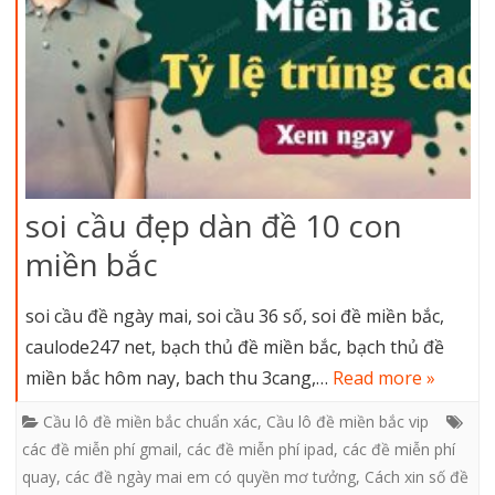
soi cầu đẹp dàn đề 10 con
miền bắc
soi cầu đề ngày mai, soi cầu 36 số, soi đề miền bắc,
caulode247 net, bạch thủ đề miền bắc, bạch thủ đề
miền bắc hôm nay, bach thu 3cang,…
Read more »
Cầu lô đề miền bắc chuẩn xác
,
Cầu lô đề miền bắc vip
các đề miễn phí gmail
,
các đề miễn phí ipad
,
các đề miễn phí
quay
,
các đề ngày mai em có quyền mơ tưởng
,
Cách xin số đề