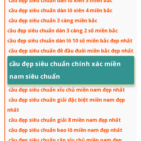
cầu đẹp siêu chuẩn dàn lô xiên 3 miền bắc
cầu đẹp siêu chuẩn dàn lô xiên 4 miền bắc
cầu đẹp siêu chuẩn 3 càng miền bắc
cầu đẹp siêu chuẩn dàn 3 càng 2 số miền bắc
cầu đẹp siêu chuẩn dàn lô 10 số miền bắc đẹp nhất
cầu đẹp siêu chuẩn đề đầu đuôi miền bắc đẹp nhất
cầu đẹp siêu chuẩn chính xác miền
nam siêu chuẩn
cầu đẹp siêu chuẩn xỉu chủ miền nam đẹp nhất
cầu đẹp siêu chuẩn giải đặc biệt miền nam đẹp
nhất
cầu đẹp siêu chuẩn giải 8 miền nam đẹp nhất
cầu đẹp siêu chuẩn bao lô miền nam đẹp nhất
cầu đẹp siêu chuẩn cặp xỉu chủ miền nam đẹp