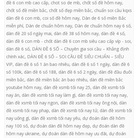
đề 6 con mb cao cấp
,
chot so de mb
,
chốt số đề hôm nay
,
chốt số đề miền bắc
,
chốt số đẹp miền bắc
,
chuẩn soi cầu kqxs
dàn đề 6 con mb
,
coi số đề hôm nay
,
Dàn de 6 số miền Bắc
miễn phí
,
Dàn de chuẩn hôm nay
,
Dàn de chuẩn hôm nay 6 số
,
dàn đề 20 số ngày mai
,
dàn đề 38 số hôm nay
,
dàn đề 4 số
,
dàn đề 6 con mb - chốt dàn đề 6 con mb siêu cao cấp víp - soi
,
dàn đề 6 số
,
DÀN ĐỀ 6 SỐ – Chuyên gia soi cầu – Khẳng định
chính xác
,
DÀN ĐỀ 6 SỐ – SOI CẦU ĐỀ SIÊU CHUẨN – SIÊU
VIP
,
dàn đề 6 số 1 ăn bao nhiêu
,
dàn đề 6 số 1 ngày
,
dàn đề 6
số 100k
,
dàn đề 6 số 188
,
dàn đề 6 số 2 ngày
,
dàn đề đầu đuôi
miền bắc
,
dàn đề miền bắc ăn bao nhiêu
,
dàn đề miền bắc
youtube hôm nay
,
dàn đề xsmb tối nay 25
,
dàn đề xsmb tối
nay ăn
,
dàn đề xsmb tối nay làm gì
,
dàn đề xsmb tối nay nay
,
dàn đề xsmb tối nay ngon
,
dàn đề xsmb tối nay ông nội
,
dàn
đề xsmb tối nay phap
,
dàn đề xsmb tối nay tử
,
dàn đề xsmb tối
nay uống gì
,
dàn đề xsmb tối nay yêu
,
dự đoán dàn đề hôm
nay 100 số
,
dự đoán dàn đề hôm nay đẹp
,
dự đoán dàn đề
hôm nay ukraine
,
dự đoán dàn đề hôm nay ưu đãi
,
dự đoán