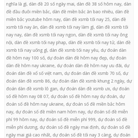
nghĩa là gì
,
dàn đề 20 số ngày mai
,
dàn đề 38 số hôm nay
,
dàn
đề đầu đuôi miền bắc
,
dàn đề miền bắc ăn bao nhiêu
,
dàn đề
miền bắc youtube hôm nay
,
dàn đề xsmb tối nay 25
,
dàn đề
xsmb tối nay ăn
,
dàn đề xsmb tối nay làm gì
,
dàn đề xsmb tối
nay nay
,
dàn đề xsmb tối nay ngon
,
dàn đề xsmb tối nay ông
nội
,
dàn đề xsmb tối nay phap
,
dàn đề xsmb tối nay tử
,
dàn đề
xsmb tối nay uống gì
,
dàn đề xsmb tối nay yêu
,
dự đoán dàn
đề hôm nay 100 số
,
dự đoán dàn đề hôm nay đẹp
,
dự đoán
dàn đề hôm nay ukraine
,
dự đoán dàn đề hôm nay ưu đãi
,
dự
đoán dàn đề xổ số việt nam
,
dự đoán dàn đề xsmb 70 số
,
dự
đoán dàn đề xsmb 86
,
dự đoán dàn đề xsmb khung 2 ngày
,
dự
đoán dàn đề xsmb lô gan
,
dự đoán dàn đề xsmb ưx
,
dự đoán
số đề hôm nay 08 07
,
dự đoán số đề hôm nay dự đoán
,
dự
đoán số đề hôm nay ukraine
,
dự đoán số đề miền bắc hôm
nay
,
dự đoán số đề miền nam hôm nay
,
dự đoán số đề miễn
phí 99 hôm nay
,
dự đoán số đề miễn phí 999
,
dự đoán số đề
miễn phí dương
,
dự đoán số đề ngày mai định
,
dự đoán số đề
ngày mai giá cao nhất
,
dự đoán số đề tối nay 3 càng
,
dự đoán