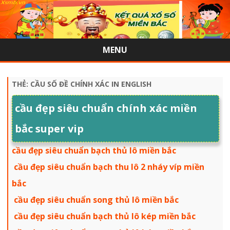
MENU
Skip
to
content
THẺ:
CẦU SỐ ĐỀ CHÍNH XÁC IN ENGLISH
cầu đẹp siêu chuẩn chính xác miền
bắc super vip
cầu đẹp siêu chuẩn bạch thủ lô miền bắc
cầu đẹp siêu chuẩn bạch thu lô 2 nháy víp miền
bắc
cầu đẹp siêu chuẩn song thủ lô miền bắc
cầu đẹp siêu chuẩn bạch thủ lô kép miền bắc