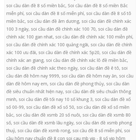
soi cầu dàn đề 8 số miền bắc
,
Soi cầu dàn đề 8 số miền Bắc
miễn phí
,
soi cầu dàn đề 8 số miễn phí
,
soi cầu dàn đề 8 số tô
miền bắc
,
soi cầu dàn đề âm dương
,
soi cầu dàn đề chính xác
100 3 ngày
,
soi cầu dàn đề chính xác 100 70
,
soi cầu dàn đề
chính xác 100 gan nhat
,
soi cầu dàn đề chính xác 100 miễn phí
,
soi cầu dàn đề chính xác 100 quảng ngãi
,
soi cầu dàn đề chính
xác 100 ưu đãi
,
soi cầu dàn đề chính xác 5p20
,
soi cầu dàn đề
chính xác an giang
,
soi cầu dàn đề chính xác lô đề miền bắc
,
soi cầu dàn đề chính xác theo ngày
,
soi cầu dàn đề ê tô
,
soi
cầu dàn đề hôm nay 9999
,
soi cầu dàn đề hôm nay ăn
,
soi cầu
dàn đề hôm nay em
,
soi cầu dàn đề phong thủy
,
soi cầu dàn
đề siêu chuẩn nhất hiện nay
,
soi cầu dàn đề siêu chuẩn thông
minh
,
soi cầu dàn đề tối nay 10 số khung 3
,
soi cầu dàn đề xổ
số 00-99
,
soi cầu dàn đề xổ số 50
,
soi cầu dàn đề xổ số miền
bắc
,
soi cầu dàn đề xsmb 20 số nuôi
,
soi cầu dàn đề xsmb 80
số
,
soi cầu dàn đề xsmb lâu ngày
,
soi cầu dàn đề xsmb phong
thuỷ
,
soi cầu dàn đề xsmb rong
,
soi cầu đề 8 số miễn phí
,
soi
cầu hôm nay chuẩn đề 8 con soi cau mb vip - 8 số vip hôm