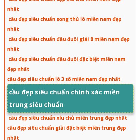
nhất
cầu đẹp siêu chuẩn song thủ lô miền nam đẹp
nhất
cầu đẹp siêu chuẩn đầu đuôi giải 8 miền nam đẹp
nhất
cầu đẹp siêu chuẩn đầu đuôi đặc biệt miền nam
đẹp nhất
cầu đẹp siêu chuẩn lô 3 số miền nam đẹp nhất
cầu đẹp siêu chuẩn chính xác miền
trung siêu chuẩn
cầu đẹp siêu chuẩn xỉu chủ miền trung đẹp nhất
cầu đẹp siêu chuẩn giải đặc biệt miền trung đẹp
nhất