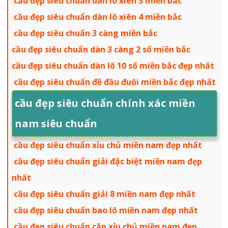
cầu đẹp siêu chuẩn dàn lô xiên 3 miền bắc
cầu đẹp siêu chuẩn dàn lô xiên 4 miền bắc
cầu đẹp siêu chuẩn 3 càng miền bắc
cầu đẹp siêu chuẩn dàn 3 càng 2 số miền bắc
cầu đẹp siêu chuẩn dàn lô 10 số miền bắc đẹp nhất
cầu đẹp siêu chuẩn đề đầu đuôi miền bắc đẹp nhất
cầu đẹp siêu chuẩn chính xác miền
nam siêu chuẩn
cầu đẹp siêu chuẩn xỉu chủ miền nam đẹp nhất
cầu đẹp siêu chuẩn giải đặc biệt miền nam đẹp
nhất
cầu đẹp siêu chuẩn giải 8 miền nam đẹp nhất
cầu đẹp siêu chuẩn bao lô miền nam đẹp nhất
cầu đẹp siêu chuẩn cặp xỉu chủ miền nam đẹp