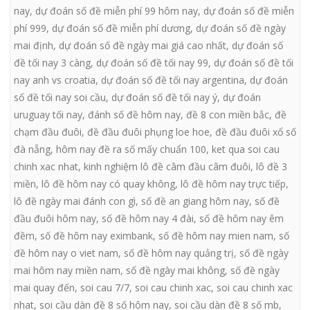
nay
,
dự đoán số đề miễn phí 99 hôm nay
,
dự đoán số đề miễn
phí 999
,
dự đoán số đề miễn phí dương
,
dự đoán số đề ngày
mai định
,
dự đoán số đề ngày mai giá cao nhất
,
dự đoán số
đề tối nay 3 càng
,
dự đoán số đề tối nay 99
,
dự đoán số đề tối
nay anh vs croatia
,
dự đoán số đề tối nay argentina
,
dự đoán
số đề tối nay soi cầu
,
dự đoán số đề tối nay ý
,
dự đoán
uruguay tối nay
,
đánh số đề hôm nay
,
đề 8 con miền bắc
,
đề
chạm đầu đuôi
,
đề đầu đuôi phụng loe hoe
,
đề đầu đuôi xổ số
đà nẵng
,
hôm nay đề ra số mấy chuẩn 100
,
ket qua soi cau
chinh xac nhat
,
kinh nghiệm lô đề câm đầu câm đuôi
,
lô đề 3
miền
,
lô đề hôm nay có quay không
,
lô đề hôm nay trực tiếp
,
lô đề ngày mai đánh con gì
,
số đề an giang hôm nay
,
số đề
đầu đuôi hôm nay
,
số đề hôm nay 4 đài
,
số đề hôm nay êm
đềm
,
số đề hôm nay eximbank
,
số đề hôm nay mien nam
,
số
đề hôm nay o viet nam
,
số đề hôm nay quảng trị
,
số đề ngày
mai hôm nay miền nam
,
số đề ngày mai không
,
số đề ngày
mai quay đến
,
soi cau 7/7
,
soi cau chinh xac
,
soi cau chinh xac
nhat
,
soi cầu dàn đề 8 số hôm nay
,
soi cầu dàn đề 8 số mb
,