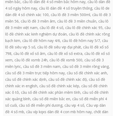
miền bắc
,
cầu lô dàn đề 4 số miền bắc hôm nay
,
cầu lô dàn đề
4 số ngày hôm nay
,
cầu lô dàn đề 4 số truyền thống
,
cầu lô de
dàn đề 4 số chính xác 100
,
cầu lô đề 3 miền 500ml
,
cầu lô đề 3
miền 56
,
cầu lô đề 3 miền âm
,
cầu lô đề 3 miền chuẩn
,
cầu lô
đề 3 miền việt nam
,
cầu lô đề 4 số
,
cầu lô đề chính xác 95
,
cầu
lô đề chính xác kinh nghiệm dự đoán
,
cầu lô đề chính xác rông
bạch kim
,
cầu lô đề hôm nay 4/6
,
cầu lô đề hôm nay 5/7
,
cầu
lô đề siêu vip 5 số
,
cầu lô đề siêu vip đại phát
,
cầu lô đề xổ số
798
,
cầu lô đề xổ số âm
,
cầu lô đề xổ số extra
,
cầu lô đề xổ số
xem
,
cầu lô đề xsmb 24h
,
cầu lô đề xsmb 500
,
cầu số đề 3
miền lyric
,
cầu số đề 3 miền nam
,
cầu số đề 3 miền rồng vàng
,
cầu số đề 3 miền trực tiếp hôm nay
,
cầu số đề chính xác anh
,
cầu số đề chính xác dịnh
,
cầu số đề chính xác độ
,
cầu số đề
chính xác in english
,
cầu số đề chính xác kép
,
cầu số đề chính
xác ô tô
,
cầu số đề chính xác phần mềm tính
,
cầu số đề chính
xác quảng bình
,
cầu số đề miền bắc en
,
cầu số đề miễn phí 4
số cuối
,
cầu số đề miễn phí dương
,
cầu vip 4 số
,
Cầu vip dàn
đề 4 số mb
,
cầu víp kqxs dàn đề 4 con mb hôm nay
,
chốt dàn