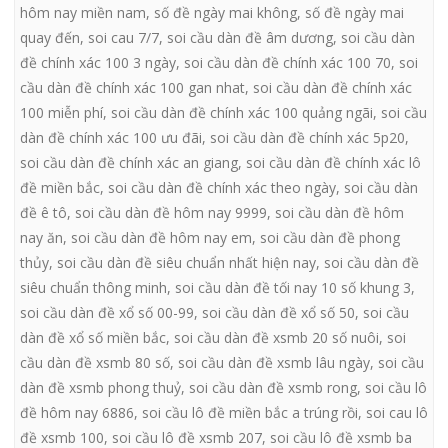
hôm nay miền nam
,
số đề ngày mai không
,
số đề ngày mai
quay đến
,
soi cau 7/7
,
soi cầu dàn đề âm dương
,
soi cầu dàn
đề chính xác 100 3 ngày
,
soi cầu dàn đề chính xác 100 70
,
soi
cầu dàn đề chính xác 100 gan nhat
,
soi cầu dàn đề chính xác
100 miễn phí
,
soi cầu dàn đề chính xác 100 quảng ngãi
,
soi cầu
dàn đề chính xác 100 ưu đãi
,
soi cầu dàn đề chính xác 5p20
,
soi cầu dàn đề chính xác an giang
,
soi cầu dàn đề chính xác lô
đề miền bắc
,
soi cầu dàn đề chính xác theo ngày
,
soi cầu dàn
đề ê tô
,
soi cầu dàn đề hôm nay 9999
,
soi cầu dàn đề hôm
nay ăn
,
soi cầu dàn đề hôm nay em
,
soi cầu dàn đề phong
thủy
,
soi cầu dàn đề siêu chuẩn nhất hiện nay
,
soi cầu dàn đề
siêu chuẩn thông minh
,
soi cầu dàn đề tối nay 10 số khung 3
,
soi cầu dàn đề xổ số 00-99
,
soi cầu dàn đề xổ số 50
,
soi cầu
dàn đề xổ số miền bắc
,
soi cầu dàn đề xsmb 20 số nuôi
,
soi
cầu dàn đề xsmb 80 số
,
soi cầu dàn đề xsmb lâu ngày
,
soi cầu
dàn đề xsmb phong thuỷ
,
soi cầu dàn đề xsmb rong
,
soi cầu lô
đề hôm nay 6886
,
soi cầu lô đề miền bắc a trúng rồi
,
soi cau lô
đề xsmb 100
,
soi cầu lô đề xsmb 207
,
soi cầu lô đề xsmb ba