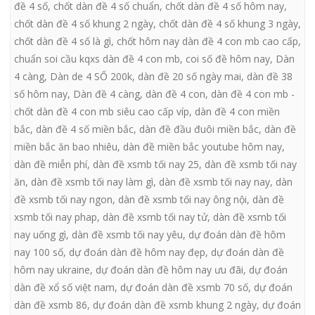
đề 4 số
,
chốt dàn đề 4 số chuẩn
,
chốt dàn đề 4 số hôm nay
,
chốt dàn đề 4 số khung 2 ngày
,
chốt dàn đề 4 số khung 3 ngày
,
chốt dàn đề 4 số là gì
,
chốt hôm nay dàn đề 4 con mb cao cấp
,
chuẩn soi cầu kqxs dàn đề 4 con mb
,
coi số đề hôm nay
,
Dàn
4 càng
,
Dàn de 4 SỐ 200k
,
dàn đề 20 số ngày mai
,
dàn đề 38
số hôm nay
,
Dàn đề 4 càng
,
dàn đề 4 con
,
dàn đề 4 con mb -
chốt dàn đề 4 con mb siêu cao cấp víp
,
dàn đề 4 con miền
bắc
,
dàn đề 4 số miền bắc
,
dàn đề đầu đuôi miền bắc
,
dàn đề
miền bắc ăn bao nhiêu
,
dàn đề miền bắc youtube hôm nay
,
dàn đề miễn phí
,
dàn đề xsmb tối nay 25
,
dàn đề xsmb tối nay
ăn
,
dàn đề xsmb tối nay làm gì
,
dàn đề xsmb tối nay nay
,
dàn
đề xsmb tối nay ngon
,
dàn đề xsmb tối nay ông nội
,
dàn đề
xsmb tối nay phap
,
dàn đề xsmb tối nay tử
,
dàn đề xsmb tối
nay uống gì
,
dàn đề xsmb tối nay yêu
,
dự đoán dàn đề hôm
nay 100 số
,
dự đoán dàn đề hôm nay đẹp
,
dự đoán dàn đề
hôm nay ukraine
,
dự đoán dàn đề hôm nay ưu đãi
,
dự đoán
dàn đề xổ số việt nam
,
dự đoán dàn đề xsmb 70 số
,
dự đoán
dàn đề xsmb 86
,
dự đoán dàn đề xsmb khung 2 ngày
,
dự đoán