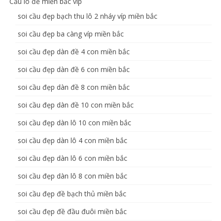
Cầu lô đề miền bắc vip
soi cầu đẹp bạch thu lô 2 nháy víp miền bắc
soi cầu đẹp ba càng víp miền bắc
soi cầu đẹp dàn đề 4 con miền bắc
soi cầu đẹp dàn đề 6 con miền bắc
soi cầu đẹp dàn đề 8 con miền bắc
soi cầu đẹp dàn đề 10 con miền bắc
soi cầu đẹp dàn lô 10 con miền bắc
soi cầu đẹp dàn lô 4 con miền bắc
soi cầu đẹp dàn lô 6 con miền bắc
soi cầu đẹp dàn lô 8 con miền bắc
soi cầu đẹp đề bạch thủ miền bắc
soi cầu đẹp đề đầu đuôi miền bắc