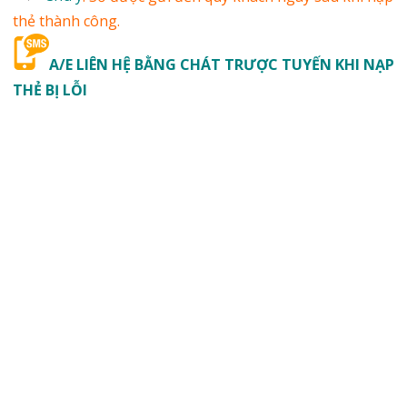
thẻ thành công.
A/E LIÊN HỆ BẰNG CHÁT TRƯỢC TUYẾN KHI NẠP
THẺ BỊ LỖI