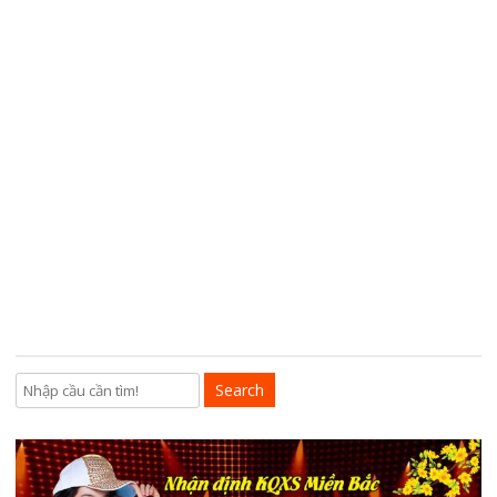
Search