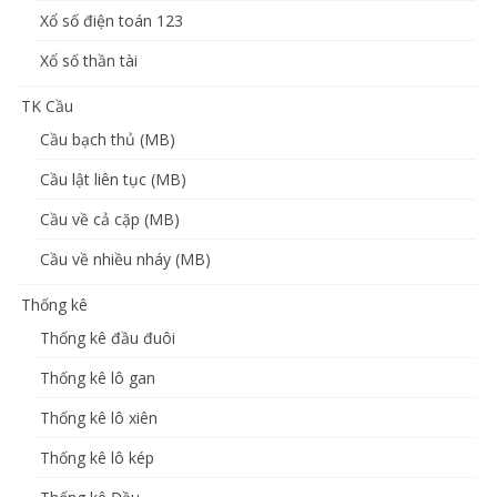
Xổ số điện toán 123
Xổ số thần tài
TK Cầu
Cầu bạch thủ (MB)
Cầu lật liên tục (MB)
Cầu về cả cặp (MB)
Cầu về nhiều nháy (MB)
Thống kê
Thống kê đầu đuôi
Thống kê lô gan
Thống kê lô xiên
Thống kê lô kép