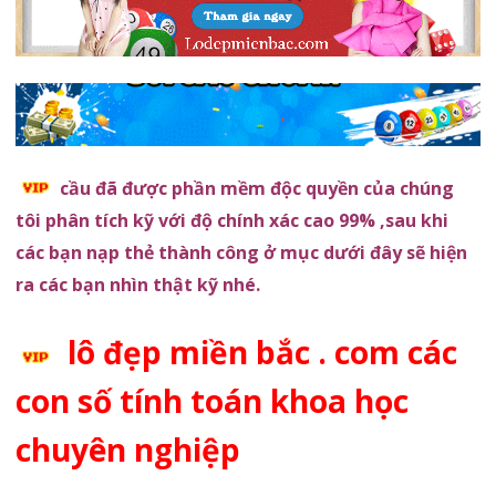
cầu đã được phần mềm độc quyền của chúng
tôi phân tích kỹ với độ chính xác cao 99% ,sau khi
các bạn nạp thẻ thành công ở mục dưới đây sẽ hiện
ra các bạn nhìn thật kỹ nhé.
lô đẹp miền bắc . com
các
con số tính toán khoa học
chuyên nghiệp