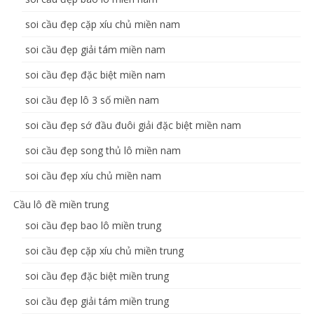
soi cầu đẹp cặp xíu chủ miền nam
soi cầu đẹp giải tám miền nam
soi cầu đẹp đặc biệt miền nam
soi cầu đẹp lô 3 số miền nam
soi cầu đẹp sớ đầu đuôi giải đặc biệt miền nam
soi cầu đẹp song thủ lô miền nam
soi cầu đẹp xíu chủ miền nam
Cầu lô đề miền trung
soi cầu đẹp bao lô miền trung
soi cầu đẹp cặp xíu chủ miền trung
soi cầu đẹp đặc biệt miền trung
soi cầu đẹp giải tám miền trung