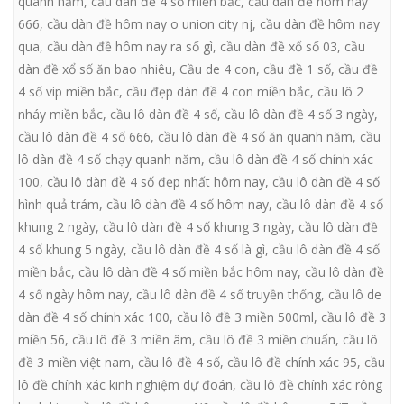
quanh năm
,
cầu dàn đề 4 số miền bắc
,
cầu dàn đề hôm nay
666
,
cầu dàn đề hôm nay o union city nj
,
cầu dàn đề hôm nay
qua
,
cầu dàn đề hôm nay ra số gì
,
cầu dàn đề xổ số 03
,
cầu
dàn đề xổ số ăn bao nhiêu
,
Cầu de 4 con
,
cầu đề 1 số
,
cầu đề
4 số vip miền bắc
,
cầu đẹp dàn đề 4 con miền bắc
,
cầu lô 2
nháy miền bắc
,
cầu lô dàn đề 4 số
,
cầu lô dàn đề 4 số 3 ngày
,
cầu lô dàn đề 4 số 666
,
cầu lô dàn đề 4 số ăn quanh năm
,
cầu
lô dàn đề 4 số chạy quanh năm
,
cầu lô dàn đề 4 số chính xác
100
,
cầu lô dàn đề 4 số đẹp nhất hôm nay
,
cầu lô dàn đề 4 số
hình quả trám
,
cầu lô dàn đề 4 số hôm nay
,
cầu lô dàn đề 4 số
khung 2 ngày
,
cầu lô dàn đề 4 số khung 3 ngày
,
cầu lô dàn đề
4 số khung 5 ngày
,
cầu lô dàn đề 4 số là gì
,
cầu lô dàn đề 4 số
miền bắc
,
cầu lô dàn đề 4 số miền bắc hôm nay
,
cầu lô dàn đề
4 số ngày hôm nay
,
cầu lô dàn đề 4 số truyền thống
,
cầu lô de
dàn đề 4 số chính xác 100
,
cầu lô đề 3 miền 500ml
,
cầu lô đề 3
miền 56
,
cầu lô đề 3 miền âm
,
cầu lô đề 3 miền chuẩn
,
cầu lô
đề 3 miền việt nam
,
cầu lô đề 4 số
,
cầu lô đề chính xác 95
,
cầu
lô đề chính xác kinh nghiệm dự đoán
,
cầu lô đề chính xác rông