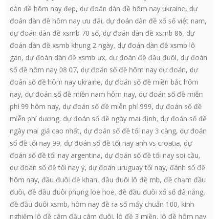
dàn đề hôm nay đẹp
,
dự đoán dàn đề hôm nay ukraine
,
dự
đoán dàn đề hôm nay ưu đãi
,
dự đoán dàn đề xổ số việt nam
,
dự đoán dàn đề xsmb 70 số
,
dự đoán dàn đề xsmb 86
,
dự
đoán dàn đề xsmb khung 2 ngày
,
dự đoán dàn đề xsmb lô
gan
,
dự đoán dàn đề xsmb ưx
,
dự đoán đề đầu đuôi
,
dự đoán
số đề hôm nay 08 07
,
dự đoán số đề hôm nay dự đoán
,
dự
đoán số đề hôm nay ukraine
,
dự đoán số đề miền bắc hôm
nay
,
dự đoán số đề miền nam hôm nay
,
dự đoán số đề miễn
phí 99 hôm nay
,
dự đoán số đề miễn phí 999
,
dự đoán số đề
miễn phí dương
,
dự đoán số đề ngày mai định
,
dự đoán số đề
ngày mai giá cao nhất
,
dự đoán số đề tối nay 3 càng
,
dự đoán
số đề tối nay 99
,
dự đoán số đề tối nay anh vs croatia
,
dự
đoán số đề tối nay argentina
,
dự đoán số đề tối nay soi cầu
,
dự đoán số đề tối nay ý
,
dự đoán uruguay tối nay
,
đánh số đề
hôm nay
,
đầu đuôi đề khan
,
đầu đuôi lô đề mb
,
đề chạm đầu
đuôi
,
đề đầu đuôi phụng loe hoe
,
đề đầu đuôi xổ số đà nẵng
,
đề đầu đuôi xsmb
,
hôm nay đề ra số mấy chuẩn 100
,
kinh
nghiệm lô đề câm đầu câm đuôi
,
lô đề 3 miền
,
lô đề hôm nay