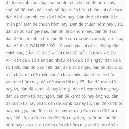
đề 6 con mb cao cấp
,
chot so de mb
,
chốt số đề hôm nay
,
chốt số đề miền bắc
,
chốt số đẹp miền bắc
,
chuẩn soi cầu kqxs
dàn đề 6 con mb
,
coi số đề hôm nay
,
Dàn de 6 số miền Bắc
miễn phí
,
Dàn de chuẩn hôm nay
,
Dàn de chuẩn hôm nay 6 số
,
dàn đề 20 số ngày mai
,
dàn đề 38 số hôm nay
,
dàn đề 4 số
,
dàn đề 6 con mb - chốt dàn đề 6 con mb siêu cao cấp víp - soi
,
dàn đề 6 số
,
DÀN ĐỀ 6 SỐ – Chuyên gia soi cầu – Khẳng định
chính xác
,
DÀN ĐỀ 6 SỐ – SOI CẦU ĐỀ SIÊU CHUẨN – SIÊU
VIP
,
dàn đề 6 số 1 ăn bao nhiêu
,
dàn đề 6 số 1 ngày
,
dàn đề 6
số 100k
,
dàn đề 6 số 188
,
dàn đề 6 số 2 ngày
,
dàn đề đầu đuôi
miền bắc
,
dàn đề miền bắc ăn bao nhiêu
,
dàn đề miền bắc
youtube hôm nay
,
dàn đề xsmb tối nay 25
,
dàn đề xsmb tối
nay ăn
,
dàn đề xsmb tối nay làm gì
,
dàn đề xsmb tối nay nay
,
dàn đề xsmb tối nay ngon
,
dàn đề xsmb tối nay ông nội
,
dàn
đề xsmb tối nay phap
,
dàn đề xsmb tối nay tử
,
dàn đề xsmb tối
nay uống gì
,
dàn đề xsmb tối nay yêu
,
dự đoán dàn đề hôm
nay 100 số
,
dự đoán dàn đề hôm nay đẹp
,
dự đoán dàn đề
hôm nay ukraine
,
dự đoán dàn đề hôm nay ưu đãi
,
dự đoán