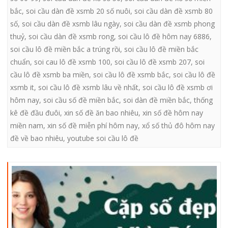
bắc
,
soi cầu dàn đề xsmb 20 số nuôi
,
soi cầu dàn đề xsmb 80
số
,
soi cầu dàn đề xsmb lâu ngày
,
soi cầu dàn đề xsmb phong
thuỷ
,
soi cầu dàn đề xsmb rong
,
soi cầu lô đề hôm nay 6886
,
soi cầu lô đề miền bắc a trúng rồi
,
soi cầu lô đề miền bắc
chuẩn
,
soi cau lô đề xsmb 100
,
soi cầu lô đề xsmb 207
,
soi
cầu lô đề xsmb ba miền
,
soi cầu lô đề xsmb bắc
,
soi cầu lô đề
xsmb it
,
soi cầu lô đề xsmb lâu về nhất
,
soi cầu lô đề xsmb ơi
hôm nay
,
soi cầu số đề miền bắc
,
soi dàn đề miền bắc
,
thống
kê đề đầu đuôi
,
xin số đề ăn bao nhiêu
,
xin số đề hôm nay
miền nam
,
xin số đề miễn phí hôm nay
,
xổ số thủ đô hôm nay
đề về bao nhiêu
,
youtube soi cầu lô đề