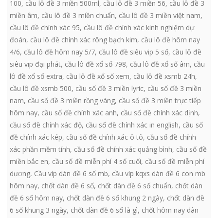
100
,
cầu lô đề 3 miền 500ml
,
cầu lô đề 3 miền 56
,
cầu lô đề 3
miền âm
,
cầu lô đề 3 miền chuẩn
,
cầu lô đề 3 miền việt nam
,
cầu lô đề chính xác 95
,
cầu lô đề chính xác kinh nghiệm dự
đoán
,
cầu lô đề chính xác rông bạch kim
,
cầu lô đề hôm nay
4/6
,
cầu lô đề hôm nay 5/7
,
cầu lô đề siêu vip 5 số
,
cầu lô đề
siêu vip đại phát
,
cầu lô đề xổ số 798
,
cầu lô đề xổ số âm
,
cầu
lô đề xổ số extra
,
cầu lô đề xổ số xem
,
cầu lô đề xsmb 24h
,
cầu lô đề xsmb 500
,
cầu số đề 3 miền lyric
,
cầu số đề 3 miền
nam
,
cầu số đề 3 miền rồng vàng
,
cầu số đề 3 miền trực tiếp
hôm nay
,
cầu số đề chính xác anh
,
cầu số đề chính xác dịnh
,
cầu số đề chính xác độ
,
cầu số đề chính xác in english
,
cầu số
đề chính xác kép
,
cầu số đề chính xác ô tô
,
cầu số đề chính
xác phần mềm tính
,
cầu số đề chính xác quảng bình
,
cầu số đề
miền bắc en
,
cầu số đề miễn phí 4 số cuối
,
cầu số đề miễn phí
dương
,
Cầu vip dàn đề 6 số mb
,
cầu víp kqxs dàn đề 6 con mb
hôm nay
,
chốt dàn đề 6 số
,
chốt dàn đề 6 số chuẩn
,
chốt dàn
đề 6 số hôm nay
,
chốt dàn đề 6 số khung 2 ngày
,
chốt dàn đề
6 số khung 3 ngày
,
chốt dàn đề 6 số là gì
,
chốt hôm nay dàn