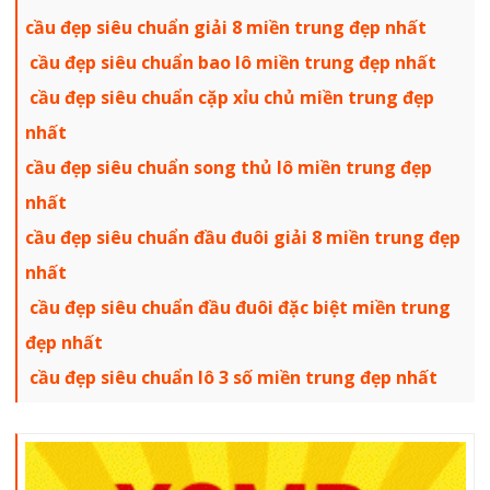
cầu đẹp siêu chuẩn giải 8 miền trung đẹp nhất
cầu đẹp siêu chuẩn bao lô miền trung đẹp nhất
cầu đẹp siêu chuẩn cặp xỉu chủ miền trung đẹp
nhất
cầu đẹp siêu chuẩn song thủ lô miền trung đẹp
nhất
cầu đẹp siêu chuẩn đầu đuôi giải 8 miền trung đẹp
nhất
cầu đẹp siêu chuẩn đầu đuôi đặc biệt miền trung
đẹp nhất
cầu đẹp siêu chuẩn lô 3 số miền trung đẹp nhất