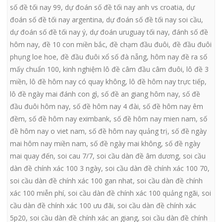
số đề tối nay 99
,
dự đoán số đề tối nay anh vs croatia
,
dự
đoán số đề tối nay argentina
,
dự đoán số đề tối nay soi cầu
,
dự đoán số đề tối nay ý
,
dự đoán uruguay tối nay
,
đánh số đề
hôm nay
,
đề 10 con miền bắc
,
đề chạm đầu đuôi
,
đề đầu đuôi
phụng loe hoe
,
đề đầu đuôi xổ số đà nẵng
,
hôm nay đề ra số
mấy chuẩn 100
,
kinh nghiệm lô đề câm đầu câm đuôi
,
lô đề 3
miền
,
lô đề hôm nay có quay không
,
lô đề hôm nay trực tiếp
,
lô đề ngày mai đánh con gì
,
số đề an giang hôm nay
,
số đề
đầu đuôi hôm nay
,
số đề hôm nay 4 đài
,
số đề hôm nay êm
đềm
,
số đề hôm nay eximbank
,
số đề hôm nay mien nam
,
số
đề hôm nay o viet nam
,
số đề hôm nay quảng trị
,
số đề ngày
mai hôm nay miền nam
,
số đề ngày mai không
,
số đề ngày
mai quay đến
,
soi cau 7/7
,
soi cầu dàn đề âm dương
,
soi cầu
dàn đề chính xác 100 3 ngày
,
soi cầu dàn đề chính xác 100 70
,
soi cầu dàn đề chính xác 100 gan nhat
,
soi cầu dàn đề chính
xác 100 miễn phí
,
soi cầu dàn đề chính xác 100 quảng ngãi
,
soi
cầu dàn đề chính xác 100 ưu đãi
,
soi cầu dàn đề chính xác
5p20
,
soi cầu dàn đề chính xác an giang
,
soi cầu dàn đề chính