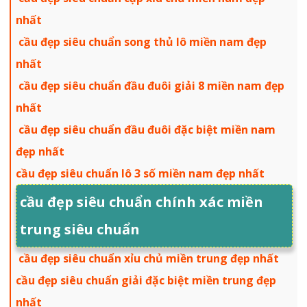
nhất
cầu đẹp siêu chuẩn song thủ lô miền nam đẹp
nhất
cầu đẹp siêu chuẩn đầu đuôi giải 8 miền nam đẹp
nhất
cầu đẹp siêu chuẩn đầu đuôi đặc biệt miền nam
đẹp nhất
cầu đẹp siêu chuẩn lô 3 số miền nam đẹp nhất
cầu đẹp siêu chuẩn chính xác miền
trung siêu chuẩn
cầu đẹp siêu chuẩn xỉu chủ miền trung đẹp nhất
cầu đẹp siêu chuẩn giải đặc biệt miền trung đẹp
nhất