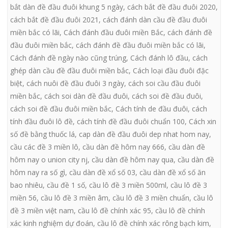
bắt dàn đề đầu đuôi khung 5 ngày
,
cách bắt đề đầu đuôi 2020
,
cách bắt đề đầu đuôi 2021
,
cách đánh dàn cầu đề đầu đuôi
miền bắc có lãi
,
Cách đánh đầu đuôi miền Bắc
,
cách đánh đề
đầu đuôi miền bắc
,
cách đánh đề đầu đuôi miền bắc có lãi
,
Cách đánh đề ngày nào cũng trúng
,
Cách đánh lô đầu
,
cách
ghép dàn cầu đề đầu đuôi miền bắc
,
Cách loại đầu đuôi đặc
biệt
,
cách nuôi đề đầu đuôi 3 ngày
,
cách soi cầu đầu đuôi
miền bắc
,
cách soi dàn đề đầu đuôi
,
cách soi đề đầu đuôi
,
cách soi đề đầu đuôi miền bắc
,
Cách tính de đầu đuôi
,
cách
tính đầu đuôi lô đề
,
cách tính đề đầu đuôi chuẩn 100
,
Cách xin
số đề bằng thuốc lá
,
cap dàn đề đầu đuôi dep nhat hom nay
,
cầu các đề 3 miền lô
,
cầu dàn đề hôm nay 666
,
cầu dàn đề
hôm nay o union city nj
,
cầu dàn đề hôm nay qua
,
cầu dàn đề
hôm nay ra số gì
,
cầu dàn đề xổ số 03
,
cầu dàn đề xổ số ăn
bao nhiêu
,
cầu đề 1 số
,
cầu lô đề 3 miền 500ml
,
cầu lô đề 3
miền 56
,
cầu lô đề 3 miền âm
,
cầu lô đề 3 miền chuẩn
,
cầu lô
đề 3 miền việt nam
,
cầu lô đề chính xác 95
,
cầu lô đề chính
xác kinh nghiệm dự đoán
,
cầu lô đề chính xác rông bạch kim
,