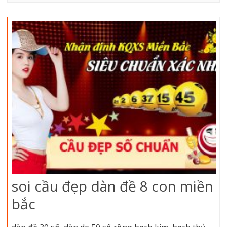
soi cầu đẹp dàn đề 8 con miền
bắc