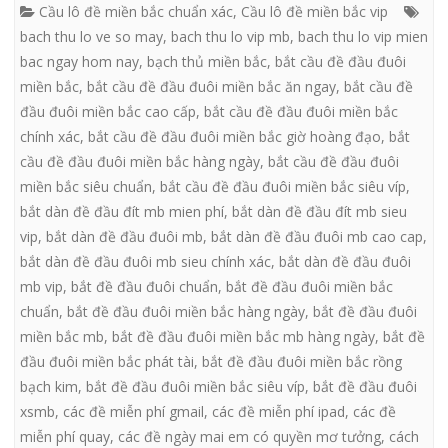
Cầu lô đề miền bắc chuẩn xác
,
Cầu lô đề miền bắc vip
bach thu lo ve so may
,
bach thu lo vip mb
,
bach thu lo vip mien
bac ngay hom nay
,
bạch thủ miền bắc
,
bắt cầu đề đầu đuôi
miền bắc
,
bắt cầu đề đầu đuôi miền bắc ăn ngay
,
bắt cầu đề
đầu đuôi miền bắc cao cấp
,
bắt cầu đề đầu đuôi miền bắc
chính xác
,
bắt cầu đề đầu đuôi miền bắc giờ hoàng đạo
,
bắt
cầu đề đầu đuôi miền bắc hàng ngày
,
bắt cầu đề đầu đuôi
miền bắc siêu chuẩn
,
bắt cầu đề đầu đuôi miền bắc siêu víp
,
bắt dàn đề đầu đít mb mien phí
,
bắt dàn đề đầu đít mb sieu
vip
,
bắt dàn đề đầu đuôi mb
,
bắt dàn đề đầu đuôi mb cao cap
,
bắt dàn đề đầu đuôi mb sieu chính xác
,
bắt dàn đề đầu đuôi
mb vip
,
bắt đề đầu đuôi chuẩn
,
bắt đề đầu đuôi miền bắc
chuẩn
,
bắt đề đầu đuôi miền bắc hàng ngày
,
bắt đề đầu đuôi
miền bắc mb
,
bắt đề đầu đuôi miền bắc mb hàng ngày
,
bắt đề
đầu đuôi miền bắc phát tài
,
bắt đề đầu đuôi miền bắc rồng
bạch kim
,
bắt đề đầu đuôi miền bắc siêu víp
,
bắt đề đầu đuôi
xsmb
,
các đề miễn phí gmail
,
các đề miễn phí ipad
,
các đề
miễn phí quay
,
các đề ngày mai em có quyền mơ tưởng
,
cách