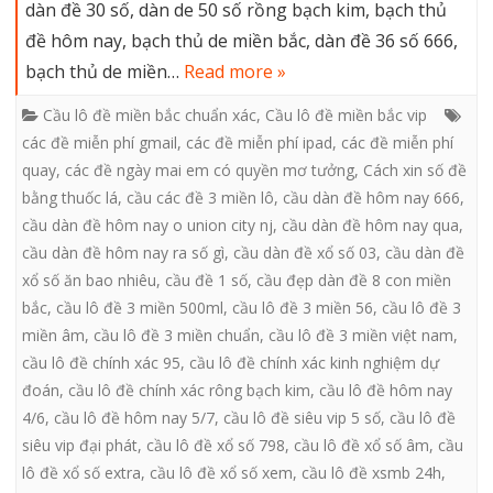
dàn đề 30 số, dàn de 50 số rồng bạch kim, bạch thủ
đề hôm nay, bạch thủ de miền bắc, dàn đề 36 số 666,
bạch thủ de miền…
Read more »
Cầu lô đề miền bắc chuẩn xác
,
Cầu lô đề miền bắc vip
các đề miễn phí gmail
,
các đề miễn phí ipad
,
các đề miễn phí
quay
,
các đề ngày mai em có quyền mơ tưởng
,
Cách xin số đề
bằng thuốc lá
,
cầu các đề 3 miền lô
,
cầu dàn đề hôm nay 666
,
cầu dàn đề hôm nay o union city nj
,
cầu dàn đề hôm nay qua
,
cầu dàn đề hôm nay ra số gì
,
cầu dàn đề xổ số 03
,
cầu dàn đề
xổ số ăn bao nhiêu
,
cầu đề 1 số
,
cầu đẹp dàn đề 8 con miền
bắc
,
cầu lô đề 3 miền 500ml
,
cầu lô đề 3 miền 56
,
cầu lô đề 3
miền âm
,
cầu lô đề 3 miền chuẩn
,
cầu lô đề 3 miền việt nam
,
cầu lô đề chính xác 95
,
cầu lô đề chính xác kinh nghiệm dự
đoán
,
cầu lô đề chính xác rông bạch kim
,
cầu lô đề hôm nay
4/6
,
cầu lô đề hôm nay 5/7
,
cầu lô đề siêu vip 5 số
,
cầu lô đề
siêu vip đại phát
,
cầu lô đề xổ số 798
,
cầu lô đề xổ số âm
,
cầu
lô đề xổ số extra
,
cầu lô đề xổ số xem
,
cầu lô đề xsmb 24h
,