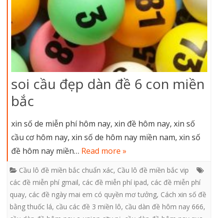
soi cầu đẹp dàn đề 6 con miền
bắc
xin số de miễn phí hôm nay, xin đề hôm nay, xin số
cầu cơ hôm nay, xin số de hôm nay miền nam, xin số
đề hôm nay miền…
Read more »
Cầu lô đề miền bắc chuẩn xác
,
Cầu lô đề miền bắc vip
các đề miễn phí gmail
,
các đề miễn phí ipad
,
các đề miễn phí
quay
,
các đề ngày mai em có quyền mơ tưởng
,
Cách xin số đề
bằng thuốc lá
,
cầu các đề 3 miền lô
,
cầu dàn đề hôm nay 666
,