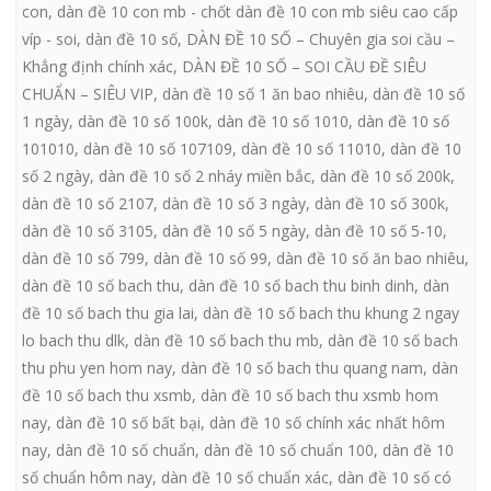
con
,
dàn đề 10 con mb - chốt dàn đề 10 con mb siêu cao cấp
víp - soi
,
dàn đề 10 số
,
DÀN ĐỀ 10 SỐ – Chuyên gia soi cầu –
Khẳng định chính xác
,
DÀN ĐỀ 10 SỐ – SOI CẦU ĐỀ SIÊU
CHUẨN – SIÊU VIP
,
dàn đề 10 số 1 ăn bao nhiêu
,
dàn đề 10 số
1 ngày
,
dàn đề 10 số 100k
,
dàn đề 10 số 1010
,
dàn đề 10 số
101010
,
dàn đề 10 số 107109
,
dàn đề 10 số 11010
,
dàn đề 10
số 2 ngày
,
dàn đề 10 số 2 nháy miền bắc
,
dàn đề 10 số 200k
,
dàn đề 10 số 2107
,
dàn đề 10 số 3 ngày
,
dàn đề 10 số 300k
,
dàn đề 10 số 3105
,
dàn đề 10 số 5 ngày
,
dàn đề 10 số 5-10
,
dàn đề 10 số 799
,
dàn đề 10 số 99
,
dàn đề 10 số ăn bao nhiêu
,
dàn đề 10 số bach thu
,
dàn đề 10 số bach thu binh dinh
,
dàn
đề 10 số bach thu gia lai
,
dàn đề 10 số bach thu khung 2 ngay
lo bach thu dlk
,
dàn đề 10 số bach thu mb
,
dàn đề 10 số bach
thu phu yen hom nay
,
dàn đề 10 số bach thu quang nam
,
dàn
đề 10 số bach thu xsmb
,
dàn đề 10 số bach thu xsmb hom
nay
,
dàn đề 10 số bất bại
,
dàn đề 10 số chính xác nhất hôm
nay
,
dàn đề 10 số chuẩn
,
dàn đề 10 số chuẩn 100
,
dàn đề 10
số chuẩn hôm nay
,
dàn đề 10 số chuẩn xác
,
dàn đề 10 số có