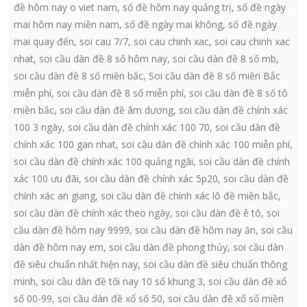
đề hôm nay o viet nam
,
số đề hôm nay quảng trị
,
số đề ngày
mai hôm nay miền nam
,
số đề ngày mai không
,
số đề ngày
mai quay đến
,
soi cau 7/7
,
soi cau chinh xac
,
soi cau chinh xac
nhat
,
soi cầu dàn đề 8 số hôm nay
,
soi cầu dàn đề 8 số mb
,
soi cầu dàn đề 8 số miền bắc
,
Soi cầu dàn đề 8 số miền Bắc
miễn phí
,
soi cầu dàn đề 8 số miễn phí
,
soi cầu dàn đề 8 số tô
miền bắc
,
soi cầu dàn đề âm dương
,
soi cầu dàn đề chính xác
100 3 ngày
,
soi cầu dàn đề chính xác 100 70
,
soi cầu dàn đề
chính xác 100 gan nhat
,
soi cầu dàn đề chính xác 100 miễn phí
,
soi cầu dàn đề chính xác 100 quảng ngãi
,
soi cầu dàn đề chính
xác 100 ưu đãi
,
soi cầu dàn đề chính xác 5p20
,
soi cầu dàn đề
chính xác an giang
,
soi cầu dàn đề chính xác lô đề miền bắc
,
soi cầu dàn đề chính xác theo ngày
,
soi cầu dàn đề ê tô
,
soi
cầu dàn đề hôm nay 9999
,
soi cầu dàn đề hôm nay ăn
,
soi cầu
dàn đề hôm nay em
,
soi cầu dàn đề phong thủy
,
soi cầu dàn
đề siêu chuẩn nhất hiện nay
,
soi cầu dàn đề siêu chuẩn thông
minh
,
soi cầu dàn đề tối nay 10 số khung 3
,
soi cầu dàn đề xổ
số 00-99
,
soi cầu dàn đề xổ số 50
,
soi cầu dàn đề xổ số miền