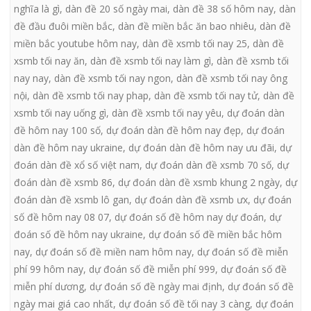
nghĩa là gì
,
dàn đề 20 số ngày mai
,
dàn đề 38 số hôm nay
,
dàn
đề đầu đuôi miền bắc
,
dàn đề miền bắc ăn bao nhiêu
,
dàn đề
miền bắc youtube hôm nay
,
dàn đề xsmb tối nay 25
,
dàn đề
xsmb tối nay ăn
,
dàn đề xsmb tối nay làm gì
,
dàn đề xsmb tối
nay nay
,
dàn đề xsmb tối nay ngon
,
dàn đề xsmb tối nay ông
nội
,
dàn đề xsmb tối nay phap
,
dàn đề xsmb tối nay tử
,
dàn đề
xsmb tối nay uống gì
,
dàn đề xsmb tối nay yêu
,
dự đoán dàn
đề hôm nay 100 số
,
dự đoán dàn đề hôm nay đẹp
,
dự đoán
dàn đề hôm nay ukraine
,
dự đoán dàn đề hôm nay ưu đãi
,
dự
đoán dàn đề xổ số việt nam
,
dự đoán dàn đề xsmb 70 số
,
dự
đoán dàn đề xsmb 86
,
dự đoán dàn đề xsmb khung 2 ngày
,
dự
đoán dàn đề xsmb lô gan
,
dự đoán dàn đề xsmb ưx
,
dự đoán
số đề hôm nay 08 07
,
dự đoán số đề hôm nay dự đoán
,
dự
đoán số đề hôm nay ukraine
,
dự đoán số đề miền bắc hôm
nay
,
dự đoán số đề miền nam hôm nay
,
dự đoán số đề miễn
phí 99 hôm nay
,
dự đoán số đề miễn phí 999
,
dự đoán số đề
miễn phí dương
,
dự đoán số đề ngày mai định
,
dự đoán số đề
ngày mai giá cao nhất
,
dự đoán số đề tối nay 3 càng
,
dự đoán