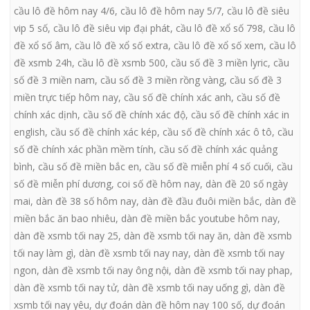
cầu lô đề hôm nay 4/6
,
cầu lô đề hôm nay 5/7
,
cầu lô đề siêu
vip 5 số
,
cầu lô đề siêu vip đại phát
,
cầu lô đề xổ số 798
,
cầu lô
đề xổ số âm
,
cầu lô đề xổ số extra
,
cầu lô đề xổ số xem
,
cầu lô
đề xsmb 24h
,
cầu lô đề xsmb 500
,
cầu số đề 3 miền lyric
,
cầu
số đề 3 miền nam
,
cầu số đề 3 miền rồng vàng
,
cầu số đề 3
miền trực tiếp hôm nay
,
cầu số đề chính xác anh
,
cầu số đề
chính xác dịnh
,
cầu số đề chính xác độ
,
cầu số đề chính xác in
english
,
cầu số đề chính xác kép
,
cầu số đề chính xác ô tô
,
cầu
số đề chính xác phần mềm tính
,
cầu số đề chính xác quảng
bình
,
cầu số đề miền bắc en
,
cầu số đề miễn phí 4 số cuối
,
cầu
số đề miễn phí dương
,
coi số đề hôm nay
,
dàn đề 20 số ngày
mai
,
dàn đề 38 số hôm nay
,
dàn đề đầu đuôi miền bắc
,
dàn đề
miền bắc ăn bao nhiêu
,
dàn đề miền bắc youtube hôm nay
,
dàn đề xsmb tối nay 25
,
dàn đề xsmb tối nay ăn
,
dàn đề xsmb
tối nay làm gì
,
dàn đề xsmb tối nay nay
,
dàn đề xsmb tối nay
ngon
,
dàn đề xsmb tối nay ông nội
,
dàn đề xsmb tối nay phap
,
dàn đề xsmb tối nay tử
,
dàn đề xsmb tối nay uống gì
,
dàn đề
xsmb tối nay yêu
,
dự đoán dàn đề hôm nay 100 số
,
dự đoán