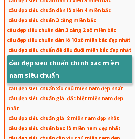
cầu đẹp siêu chuẩn dàn lô xiên 3 miền bắc
cầu đẹp siêu chuẩn dàn lô xiên 4 miền bắc
cầu đẹp siêu chuẩn 3 càng miền bắc
cầu đẹp siêu chuẩn dàn 3 càng 2 số miền bắc
cầu đẹp siêu chuẩn dàn lô 10 số miền bắc đẹp nhất
cầu đẹp siêu chuẩn đề đầu đuôi miền bắc đẹp nhất
cầu đẹp siêu chuẩn chính xác miền
nam siêu chuẩn
cầu đẹp siêu chuẩn xỉu chủ miền nam đẹp nhất
cầu đẹp siêu chuẩn giải đặc biệt miền nam đẹp
nhất
cầu đẹp siêu chuẩn giải 8 miền nam đẹp nhất
cầu đẹp siêu chuẩn bao lô miền nam đẹp nhất
cầu đẹp siêu chuẩn cặp xỉu chủ miền nam đẹp