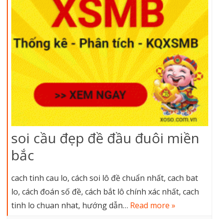
soi cầu đẹp đề đầu đuôi miền
bắc
cach tinh cau lo, cách soi lô đề chuẩn nhất, cach bat
lo, cách đoán số đề, cách bắt lô chính xác nhất, cach
tinh lo chuan nhat, hướng dẫn…
Read more »