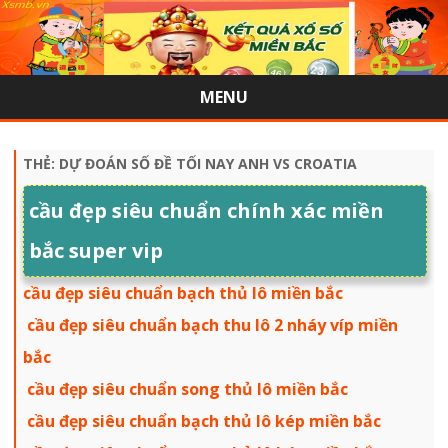
MENU
Skip
to
content
THẺ:
DỰ ĐOÁN SỐ ĐỀ TỐI NAY ANH VS CROATIA
cầu đẹp siêu chuẩn chính xác miền
bắc super vip
cầu đẹp siêu chuẩn bạch thủ lô miền bắc
cầu đẹp siêu chuẩn bạch thu lô 2 nháy víp miền
bắc
cầu đẹp siêu chuẩn song thủ lô miền bắc
cầu đẹp siêu chuẩn bạch thủ lô kép miền bắc