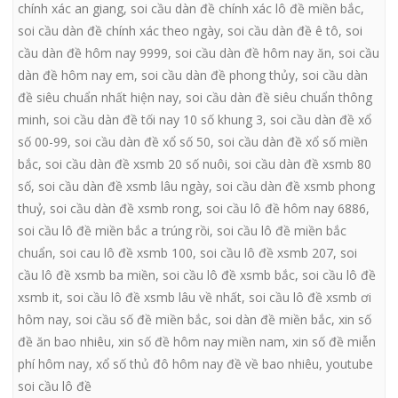
chính xác an giang
,
soi cầu dàn đề chính xác lô đề miền bắc
,
soi cầu dàn đề chính xác theo ngày
,
soi cầu dàn đề ê tô
,
soi
cầu dàn đề hôm nay 9999
,
soi cầu dàn đề hôm nay ăn
,
soi cầu
dàn đề hôm nay em
,
soi cầu dàn đề phong thủy
,
soi cầu dàn
đề siêu chuẩn nhất hiện nay
,
soi cầu dàn đề siêu chuẩn thông
minh
,
soi cầu dàn đề tối nay 10 số khung 3
,
soi cầu dàn đề xổ
số 00-99
,
soi cầu dàn đề xổ số 50
,
soi cầu dàn đề xổ số miền
bắc
,
soi cầu dàn đề xsmb 20 số nuôi
,
soi cầu dàn đề xsmb 80
số
,
soi cầu dàn đề xsmb lâu ngày
,
soi cầu dàn đề xsmb phong
thuỷ
,
soi cầu dàn đề xsmb rong
,
soi cầu lô đề hôm nay 6886
,
soi cầu lô đề miền bắc a trúng rồi
,
soi cầu lô đề miền bắc
chuẩn
,
soi cau lô đề xsmb 100
,
soi cầu lô đề xsmb 207
,
soi
cầu lô đề xsmb ba miền
,
soi cầu lô đề xsmb bắc
,
soi cầu lô đề
xsmb it
,
soi cầu lô đề xsmb lâu về nhất
,
soi cầu lô đề xsmb ơi
hôm nay
,
soi cầu số đề miền bắc
,
soi dàn đề miền bắc
,
xin số
đề ăn bao nhiêu
,
xin số đề hôm nay miền nam
,
xin số đề miễn
phí hôm nay
,
xổ số thủ đô hôm nay đề về bao nhiêu
,
youtube
soi cầu lô đề