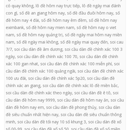
có quay không
,
lô đề hôm nay trực tiếp
,
lô đề ngày mai đánh
con gì
,
số đề an giang hôm nay
,
số đề đầu đuôi hôm nay
,
số
đề hôm nay 4 đài
,
số đề hôm nay êm đềm
,
số đề hôm nay
eximbank
,
số đề hôm nay mien nam
,
số đề hôm nay o viet
nam
,
số đề hôm nay quảng trị
,
số đề ngày mai hôm nay miền
nam
,
số đề ngày mai không
,
số đề ngày mai quay đến
,
soi cau
7/7
,
soi cầu dàn đề âm dương
,
soi cầu dàn đề chính xác 100 3
ngày
,
soi cầu dàn đề chính xác 100 70
,
soi cầu dàn đề chính
xác 100 gan nhat
,
soi cầu dàn đề chính xác 100 miễn phí
,
soi
cầu dàn đề chính xác 100 quảng ngãi
,
soi cầu dàn đề chính xác
100 ưu đãi
,
soi cầu dàn đề chính xác 5p20
,
soi cầu dàn đề
chính xác an giang
,
soi cầu dàn đề chính xác lô đề miền bắc
,
soi cầu dàn đề chính xác theo ngày
,
soi cầu dàn đề ê tô
,
soi
cầu dàn đề hôm nay 9999
,
soi cầu dàn đề hôm nay ăn
,
soi cầu
dàn đề hôm nay em
,
soi cầu dàn đề phong thủy
,
soi cầu dàn
đề siêu chuẩn nhất hiện nay
,
soi cầu dàn đề siêu chuẩn thông
minh
,
soi cầu dàn đề tối nay 10 số khung 3
,
soi cầu dàn đề xổ
số 00-99
,
soi cầu dàn đề xổ số 50
,
soi cầu dàn đề xổ số miền