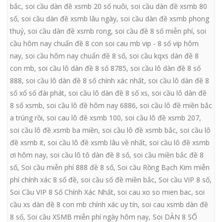
bắc
,
soi cầu dàn đề xsmb 20 số nuôi
,
soi cầu dàn đề xsmb 80
số
,
soi cầu dàn đề xsmb lâu ngày
,
soi cầu dàn đề xsmb phong
thuỷ
,
soi cầu dàn đề xsmb rong
,
soi cầu đề 8 số miễn phí
,
soi
cầu hôm nay chuẩn đề 8 con soi cau mb vip - 8 số vip hôm
nay
,
soi cầu hôm nay chuẩn đề 8 số
,
soi cầu kqxs dàn đề 8
con mb
,
soi cầu lô dàn đề 8 số 8785
,
soi cầu lô dàn đề 8 số
888
,
soi cầu lô dàn đề 8 số chính xác nhất
,
soi cầu lô dàn đề 8
số xổ số đài phát
,
soi cầu lô dàn đề 8 số xs
,
soi cầu lô dàn đề
8 số xsmb
,
soi cầu lô đề hôm nay 6886
,
soi cầu lô đề miền bắc
a trúng rồi
,
soi cau lô đề xsmb 100
,
soi cầu lô đề xsmb 207
,
soi cầu lô đề xsmb ba miền
,
soi cầu lô đề xsmb bắc
,
soi cầu lô
đề xsmb it
,
soi cầu lô đề xsmb lâu về nhất
,
soi cầu lô đề xsmb
ơi hôm nay
,
soi cầu lô tô dàn đề 8 số
,
soi cầu miền bắc đề 8
số
,
Soi cầu miễn phí 888 đề 8 số
,
Soi cầu Rồng Bạch Kim miễn
phí chính xác 8 số đề
,
soi cầu số đề miền bắc
,
Soi cầu VIP 8 số
,
Soi Cầu VIP 8 Số Chính Xác Nhất
,
soi cau xo so mien bac
,
soi
cầu xs dàn đề 8 con mb chính xác uy tín
,
soi cau xsmb dàn đề
8 số
,
Soi cầu XSMB miễn phí ngày hôm nay
,
Soi DÀN 8 SỐ