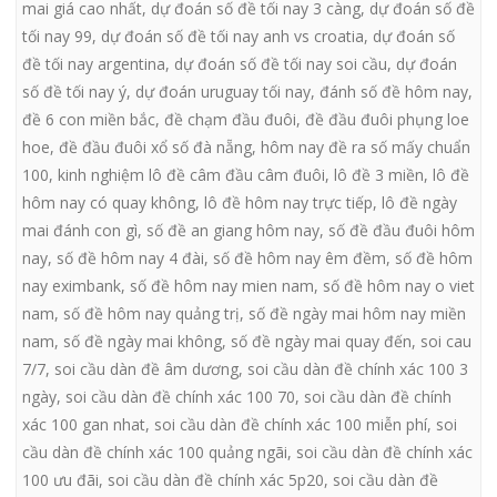
mai giá cao nhất
,
dự đoán số đề tối nay 3 càng
,
dự đoán số đề
tối nay 99
,
dự đoán số đề tối nay anh vs croatia
,
dự đoán số
đề tối nay argentina
,
dự đoán số đề tối nay soi cầu
,
dự đoán
số đề tối nay ý
,
dự đoán uruguay tối nay
,
đánh số đề hôm nay
,
đề 6 con miền bắc
,
đề chạm đầu đuôi
,
đề đầu đuôi phụng loe
hoe
,
đề đầu đuôi xổ số đà nẵng
,
hôm nay đề ra số mấy chuẩn
100
,
kinh nghiệm lô đề câm đầu câm đuôi
,
lô đề 3 miền
,
lô đề
hôm nay có quay không
,
lô đề hôm nay trực tiếp
,
lô đề ngày
mai đánh con gì
,
số đề an giang hôm nay
,
số đề đầu đuôi hôm
nay
,
số đề hôm nay 4 đài
,
số đề hôm nay êm đềm
,
số đề hôm
nay eximbank
,
số đề hôm nay mien nam
,
số đề hôm nay o viet
nam
,
số đề hôm nay quảng trị
,
số đề ngày mai hôm nay miền
nam
,
số đề ngày mai không
,
số đề ngày mai quay đến
,
soi cau
7/7
,
soi cầu dàn đề âm dương
,
soi cầu dàn đề chính xác 100 3
ngày
,
soi cầu dàn đề chính xác 100 70
,
soi cầu dàn đề chính
xác 100 gan nhat
,
soi cầu dàn đề chính xác 100 miễn phí
,
soi
cầu dàn đề chính xác 100 quảng ngãi
,
soi cầu dàn đề chính xác
100 ưu đãi
,
soi cầu dàn đề chính xác 5p20
,
soi cầu dàn đề