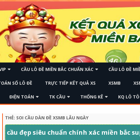
Skip
VIP
CẦU LÔ ĐỀ MIỀN BẮC CHUẨN XÁC
CẦU LÔ ĐỀ MI
to
content
 2
TOÁN SỐ LÔ ĐỀ
SOI CẦU ĐẸP LÔ BẠCH THỦ KÉP
TRỰC TIẾP KẾT QUẢ XS
SOI CẦU ĐẸP SỚ 
XSMB
XS
MIỀN BẮC
8 MIỀN NAM
ĐIỆN TOÁN
TK CẦU
THỐNG KÊ
KQ LÔ TÔ
MIỀN
SOI CẦU ĐẸP CẶP 3 CÀNG VÍP
SOI CẦU ĐẸP BAO
T
XỔ SỐ ĐIỆN TOÁN 6×36
MIỀN BẮC
CẦU BẠCH THỦ (MB)
THỐNG KÊ ĐẦU ĐUÔI
BẢNG LOTO
SOI CẦU ĐẸP CẶP
THẺ:
SOI CẦU DÀN ĐỀ XSMB LÂU NGÀY
45
XỔ SỐ ĐIỆN TOÁN 123
SOI CẦU ĐẸP LÔ BẠCH THỦ
CẦU LẬT LIÊN TỤC (MB)
THỐNG KÊ LÔ GAN
NAM
BẢNG LOTO
MIỀN BẮC
cầu đẹp siêu chuẩn chính xác miền bắc su
/55
XỔ SỐ THẦN TÀI
CẦU VỀ CẢ CẶP (MB)
THỐNG KÊ LÔ XIÊN
SOI CẦU ĐẸP GIẢ
BẢNG LOTO