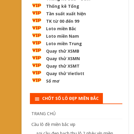
Thống kê Tổng
Tần suất xuất hiện
TK từ 00 đến 99
Loto miền Bắc
Loto miền Nam
Loto miền Trung
Quay thử XSMB
Quay thử XSMN
Quay thử XSMT
Quay thử Vietlott
Sổ mơ
CHỐT SỐ LÔ ĐẸP MIỀN BẮC
TRANG CHỦ
Cầu lô đề miền bắc vip
soi cầu đẹp bạch thu lô 2 nháy víp miền