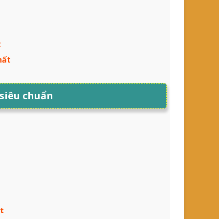
t
hất
 siêu chuẩn
t