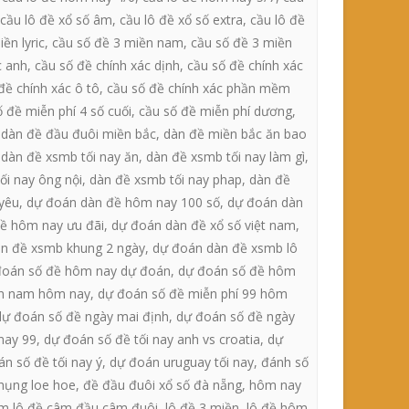
cầu lô đề xổ số âm
,
cầu lô đề xổ số extra
,
cầu lô đề
ền lyric
,
cầu số đề 3 miền nam
,
cầu số đề 3 miền
c anh
,
cầu số đề chính xác dịnh
,
cầu số đề chính xác
đề chính xác ô tô
,
cầu số đề chính xác phần mềm
 đề miễn phí 4 số cuối
,
cầu số đề miễn phí dương
,
,
dàn đề đầu đuôi miền bắc
,
dàn đề miền bắc ăn bao
,
dàn đề xsmb tối nay ăn
,
dàn đề xsmb tối nay làm gì
,
ối nay ông nội
,
dàn đề xsmb tối nay phap
,
dàn đề
 yêu
,
dự đoán dàn đề hôm nay 100 số
,
dự đoán dàn
ề hôm nay ưu đãi
,
dự đoán dàn đề xổ số việt nam
,
n đề xsmb khung 2 ngày
,
dự đoán dàn đề xsmb lô
đoán số đề hôm nay dự đoán
,
dự đoán số đề hôm
ền nam hôm nay
,
dự đoán số đề miễn phí 99 hôm
dự đoán số đề ngày mai định
,
dự đoán số đề ngày
nay 99
,
dự đoán số đề tối nay anh vs croatia
,
dự
n số đề tối nay ý
,
dự đoán uruguay tối nay
,
đánh số
hụng loe hoe
,
đề đầu đuôi xổ số đà nẵng
,
hôm nay
ệm lô đề câm đầu câm đuôi
,
lô đề 3 miền
,
lô đề hôm