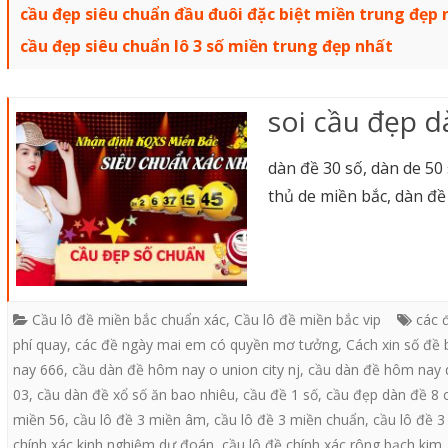
cầu đẹp siêu chuẩn đầu đuôi đặc biệt miền trung đẹp 
cầu đẹp siêu chuẩn lô 3 số miền trung đẹp nhất
soi cầu đẹp d
dàn đề 30 số, dàn de 50
thủ de miền bắc, dàn đề
Cầu lô đề miền bắc chuẩn xác
,
Cầu lô đề miền bắc vip
các 
phí quay
,
các đề ngày mai em có quyền mơ tưởng
,
Cách xin số đề 
nay 666
,
cầu dàn đề hôm nay o union city nj
,
cầu dàn đề hôm nay 
03
,
cầu dàn đề xổ số ăn bao nhiêu
,
cầu đề 1 số
,
cầu đẹp dàn đề 8 
miền 56
,
cầu lô đề 3 miền âm
,
cầu lô đề 3 miền chuẩn
,
cầu lô đề 3
chính xác kinh nghiệm dự đoán
,
cầu lô đề chính xác rông bạch kim