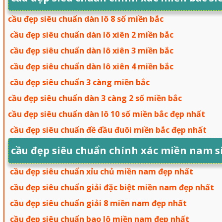
cầu đẹp siêu chuẩn dàn lô 8 số miền bắc
cầu đẹp siêu chuẩn dàn lô xiên 2 miền bắc
cầu đẹp siêu chuẩn dàn lô xiên 3 miền bắc
cầu đẹp siêu chuẩn dàn lô xiên 4 miền bắc
cầu đẹp siêu chuẩn 3 càng miền bắc
cầu đẹp siêu chuẩn dàn 3 càng 2 số miền bắc
cầu đẹp siêu chuẩn dàn lô 10 số miền bắc đẹp nhất
cầu đẹp siêu chuẩn đề đầu đuôi miền bắc đẹp nhất
cầu đẹp siêu chuẩn chính xác miền nam s
cầu đẹp siêu chuẩn xỉu chủ miền nam đẹp nhất
cầu đẹp siêu chuẩn giải đặc biệt miền nam đẹp nhất
cầu đẹp siêu chuẩn giải 8 miền nam đẹp nhất
cầu đẹp siêu chuẩn bao lô miền nam đẹp nhất