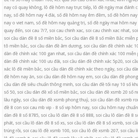
nay có quay không
,
lô đề hôm nay trực tiếp
,
lô đề ngày mai đánh c
nay
,
số đề hôm nay 4 đài
,
số đề hôm nay êm đềm
,
số đề hôm nay
nay o viet nam
,
số đề hôm nay quảng trị
,
số đề ngày mai hôm nay
quay đến
,
soi cau 7/7
,
soi cau chinh xac
,
soi cau chinh xac nhat
,
so
soi cầu dàn đề 8 số miền bắc
,
Soi cầu dàn đề 8 số miền Bắc miễn p
tô miền bắc
,
soi cầu dàn đề âm dương
,
soi cầu dàn đề chính xác 1
dàn đề chính xác 100 gan nhat
,
soi cầu dàn đề chính xác 100 miễn 
dàn đề chính xác 100 ưu đãi
,
soi cầu dàn đề chính xác 5p20
,
soi cầ
xác lô đề miền bắc
,
soi cầu dàn đề chính xác theo ngày
,
soi cầu dà
đề hôm nay ăn
,
soi cầu dàn đề hôm nay em
,
soi cầu dàn đề phong
cầu dàn đề siêu chuẩn thông minh
,
soi cầu dàn đề tối nay 10 số kh
số 50
,
soi cầu dàn đề xổ số miền bắc
,
soi cầu dàn đề xsmb 20 số n
lâu ngày
,
soi cầu dàn đề xsmb phong thuỷ
,
soi cầu dàn đề xsmb ro
đề 8 con soi cau mb vip - 8 số vip hôm nay
,
soi cầu hôm nay chuẩn
dàn đề 8 số 8785
,
soi cầu lô dàn đề 8 số 888
,
soi cầu lô dàn đề 8 s
phát
,
soi cầu lô dàn đề 8 số xs
,
soi cầu lô dàn đề 8 số xsmb
,
soi c
trúng rồi
,
soi cau lô đề xsmb 100
,
soi cầu lô đề xsmb 207
,
soi cầu 