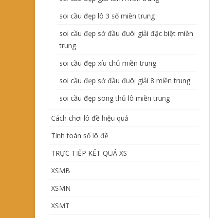
soi cầu đẹp lô 3 số miền trung
soi cầu đẹp sớ đầu đuôi giải đặc biệt miền
trung
soi cầu đẹp xíu chủ miền trung
soi cầu đẹp sớ đầu đuôi giải 8 miền trung
soi cầu đẹp song thủ lô miền trung
Cách chơi lô đề hiệu quả
Tính toán số lô đề
TRỰC TIẾP KẾT QUẢ XS
XSMB
XSMN
XSMT