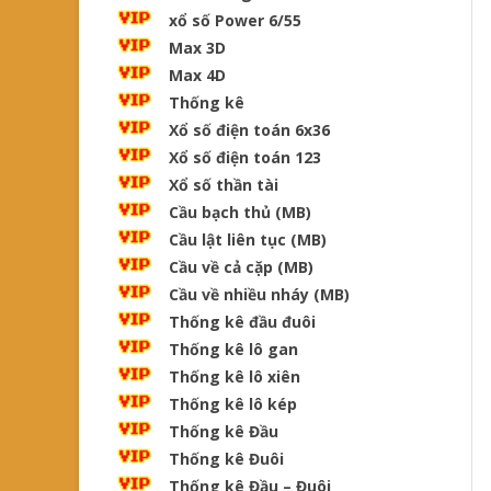
SOI CẦU ĐẸP ĐỀ BẠCH THỦ
xổ số Power 6/55
MIỀN BẮC
Max 3D
Max 4D
SOI CẦU ĐẸP ĐỀ ĐẦU ĐUÔI
Thống kê
MIỀN BẮC
Xổ số điện toán 6x36
SOI CẦU ĐẸP ĐỀ SONG THỦ
Xổ số điện toán 123
MIỀN BẮC
Xổ số thần tài
Cầu bạch thủ (MB)
Cầu lật liên tục (MB)
Cầu về cả cặp (MB)
Cầu về nhiều nháy (MB)
Thống kê đầu đuôi
Thống kê lô gan
Thống kê lô xiên
Thống kê lô kép
Thống kê Đầu
Thống kê Đuôi
Thống kê Đầu – Đuôi