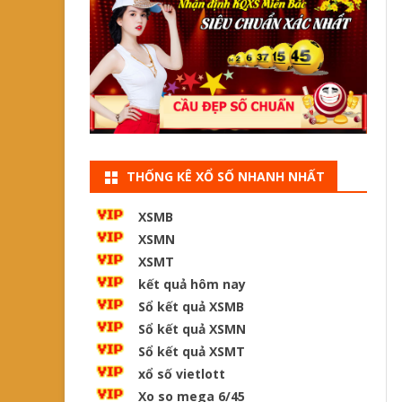
SOI CẦU ĐẸP DÀN ĐỀ 6 CON
MAX 3D
MIỀN BẮC
MAX 4D
SOI CẦU ĐẸP DÀN ĐỀ 8 CON
MIỀN BẮC
THỐNG KÊ
SOI CẦU ĐẸP DÀN ĐỀ 10 CO
MIỀN BẮC
THỐNG KÊ XỔ SỐ NHANH NHẤT
SOI CẦU ĐẸP DÀN LÔ 10 C
MIỀN BẮC
XSMB
SOI CẦU ĐẸP DÀN LÔ 4 CO
XSMN
MIỀN BẮC
XSMT
kết quả hôm nay
SOI CẦU ĐẸP DÀN LÔ 6 CO
Sổ kết quả XSMB
MIỀN BẮC
Sổ kết quả XSMN
Sổ kết quả XSMT
SOI CẦU ĐẸP DÀN LÔ 8 CO
xổ số vietlott
MIỀN BẮC
Xo so mega 6/45