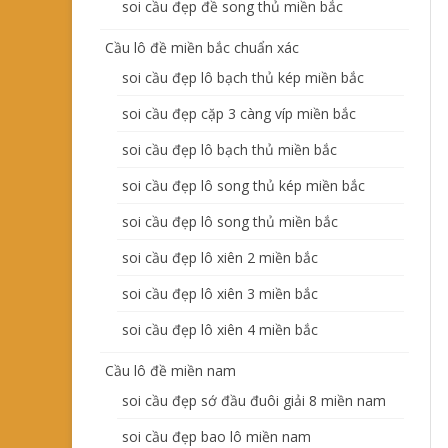
soi cầu đẹp đề song thủ miền bắc
Cầu lô đề miền bắc chuẩn xác
soi cầu đẹp lô bạch thủ kép miền bắc
soi cầu đẹp cặp 3 càng víp miền bắc
soi cầu đẹp lô bạch thủ miền bắc
soi cầu đẹp lô song thủ kép miền bắc
soi cầu đẹp lô song thủ miền bắc
soi cầu đẹp lô xiên 2 miền bắc
soi cầu đẹp lô xiên 3 miền bắc
soi cầu đẹp lô xiên 4 miền bắc
Cầu lô đề miền nam
soi cầu đẹp sớ đầu đuôi giải 8 miền nam
soi cầu đẹp bao lô miền nam