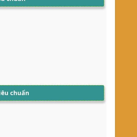
iêu chuẩn