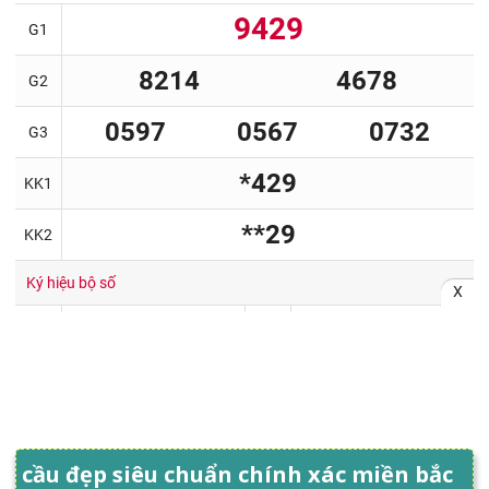
cầu đẹp siêu chuẩn chính xác miền bắc