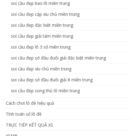
soi cầu đẹp bao lô miền trung
soi cầu đẹp cặp xíu chủ miền trung
soi cầu đẹp đặc biệt miền trung
soi cầu đẹp giải tám miền trung
soi cầu đẹp lô 3 số miền trung
soi cầu đẹp sớ đầu đuôi giải đặc biệt miền trung
soi cầu đẹp xíu chủ miền trung
soi cầu đẹp sớ đầu đuôi giải 8 miền trung
soi cầu đẹp song thủ lô miền trung
Cách chơi lô đề hiệu quả
Tính toán số lô đề
TRỰC TIẾP KẾT QUẢ XS
XSMB