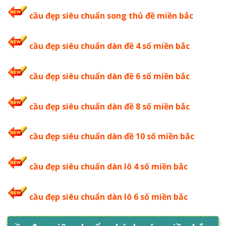
cầu đẹp siêu chuẩn song thủ đề miền bắc
cầu đẹp siêu chuẩn dàn đề 4 số miền bắc
cầu đẹp siêu chuẩn dàn đề 6 số miền bắc
cầu đẹp siêu chuẩn dàn đề 8 số miền bắc
cầu đẹp siêu chuẩn dàn đề 10 số miền bắc
cầu đẹp siêu chuẩn dàn lô 4 số miền bắc
cầu đẹp siêu chuẩn dàn lô 6 số miền bắc