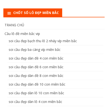
CHỐT SỐ LÔ ĐẸP MIỀN BẮC
TRANG CHỦ
Cầu lô đề miền bắc vip
soi cầu đẹp bạch thu lô 2 nháy víp miền bắc
soi cầu đẹp ba càng víp miền bắc
soi cầu đẹp dàn đề 4 con miền bắc
soi cầu đẹp dàn đề 6 con miền bắc
soi cầu đẹp dàn đề 8 con miền bắc
soi cầu đẹp dàn đề 10 con miền bắc
soi cầu đẹp dàn lô 10 con miền bắc
soi cầu đẹp dàn lô 4 con miền bắc