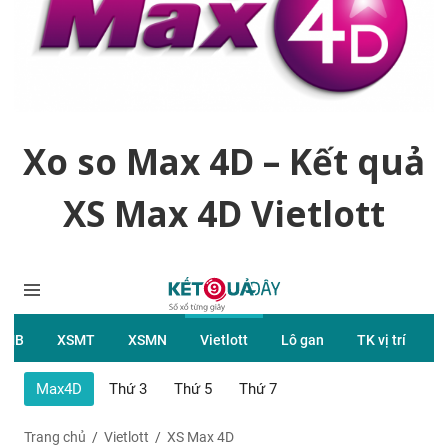
toán
Max
4D
hôm
Xo so Max 4D – Kết quả
nay
XS Max 4D Vietlott