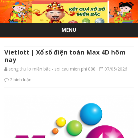
MENU
Skip
to
content
Vietlott | Xổ số điện toán Max 4D hôm
nay
song thu lo miền bắc - soi cau mien phi 888
07/05/2026
ở
2 bình luận
Vietlott
|
Xổ
số
điện