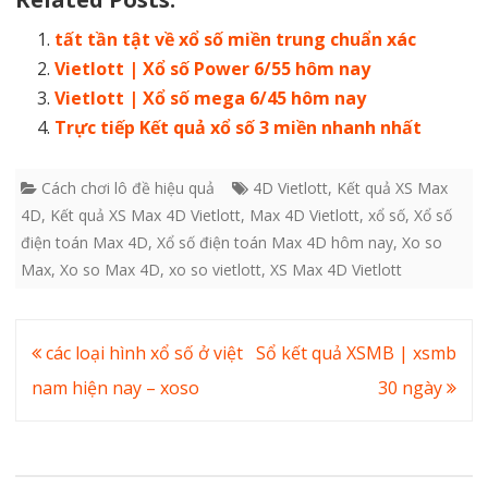
tất tần tật về xổ số miền trung chuẩn xác
Vietlott | Xổ số Power 6/55 hôm nay
Vietlott | Xổ số mega 6/45 hôm nay
Trực tiếp Kết quả xổ số 3 miền nhanh nhất
Cách chơi lô đề hiệu quả
4D Vietlott
,
Kết quả XS Max
4D
,
Kết quả XS Max 4D Vietlott
,
Max 4D Vietlott
,
xổ số
,
Xổ số
điện toán Max 4D
,
Xổ số điện toán Max 4D hôm nay
,
Xo so
Max
,
Xo so Max 4D
,
xo so vietlott
,
XS Max 4D Vietlott
Điều
các loại hình xổ số ở việt
Sổ kết quả XSMB | xsmb
hướng
nam hiện nay – xoso
30 ngày
bài
viết