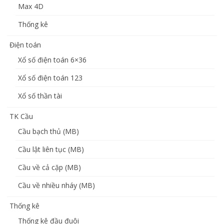
Max 4D
Thống kê
Điện toán
Xổ số điện toán 6×36
Xổ số điện toán 123
Xổ số thần tài
TK Cầu
Cầu bạch thủ (MB)
Cầu lật liên tục (MB)
Cầu về cả cặp (MB)
Cầu về nhiều nháy (MB)
Thống kê
Thống kê đầu đuôi