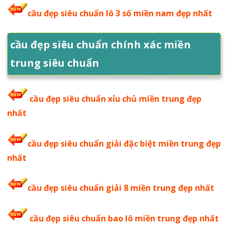
cầu đẹp siêu chuẩn lô 3 số miền nam đẹp nhất
cầu đẹp siêu chuẩn chính xác miền
trung siêu chuẩn
cầu đẹp siêu chuẩn xỉu chủ miền trung đẹp
nhất
cầu đẹp siêu chuẩn giải đặc biệt miền trung đẹp
nhất
cầu đẹp siêu chuẩn giải 8 miền trung đẹp nhất
cầu đẹp siêu chuẩn bao lô miền trung đẹp nhất