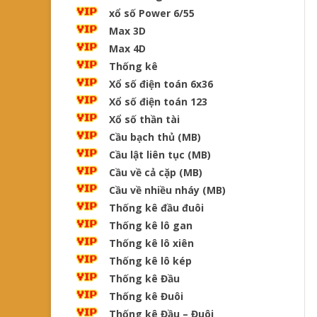
SOI CẦU ĐẸP ĐỀ BẠCH THỦ
xổ số Power 6/55
MIỀN BẮC
Max 3D
Max 4D
SOI CẦU ĐẸP ĐỀ ĐẦU ĐUÔI
Thống kê
MIỀN BẮC
Xổ số điện toán 6x36
SOI CẦU ĐẸP ĐỀ SONG THỦ
Xổ số điện toán 123
MIỀN BẮC
Xổ số thần tài
Cầu bạch thủ (MB)
Cầu lật liên tục (MB)
Cầu về cả cặp (MB)
Cầu về nhiều nháy (MB)
Thống kê đầu đuôi
Thống kê lô gan
Thống kê lô xiên
Thống kê lô kép
Thống kê Đầu
Thống kê Đuôi
Thống kê Đầu – Đuôi