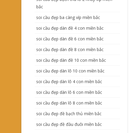
bắc
soi cầu đẹp ba càng víp miền bắc
soi cầu đẹp dàn đề 4 con miền bắc
soi cầu đẹp dàn đề 6 con miền bắc
soi cầu đẹp dàn đề 8 con miền bắc
soi cầu đẹp dàn đề 10 con miền bắc
soi cầu đẹp dàn lô 10 con miền bắc
soi cầu đẹp dàn lô 4 con miền bắc
soi cầu đẹp dàn lô 6 con miền bắc
soi cầu đẹp dàn lô 8 con miền bắc
soi cầu đẹp đề bạch thủ miền bắc
soi cầu đẹp đề đầu đuôi miền bắc