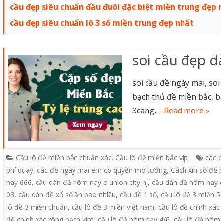
cầu đẹp siêu chuẩn đầu đuôi đặc biệt miền trung đẹp 
cầu đẹp siêu chuẩn lô 3 số miền trung đẹp nhất
soi cầu đẹp d
soi cầu đề ngày mai, soi
bạch thủ đề miền bắc, 
3cang,…
Read more »
Cầu lô đề miền bắc chuẩn xác
,
Cầu lô đề miền bắc vip
các 
phí quay
,
các đề ngày mai em có quyền mơ tưởng
,
Cách xin số đề 
nay 666
,
cầu dàn đề hôm nay o union city nj
,
cầu dàn đề hôm nay 
03
,
cầu dàn đề xổ số ăn bao nhiêu
,
cầu đề 1 số
,
cầu lô đề 3 miền 
lô đề 3 miền chuẩn
,
cầu lô đề 3 miền việt nam
,
cầu lô đề chính xác
đề chính xác rông bạch kim
,
cầu lô đề hôm nay 4/6
,
cầu lô đề hôm