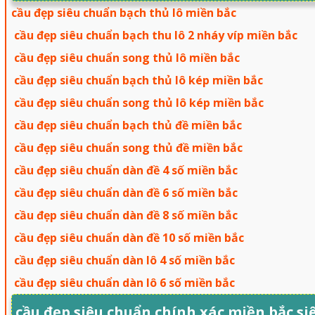
SOI CẦU ĐẸP LÔ SONG THỦ KÉP
NAM
cầu đẹp siêu chuẩn bạch thủ lô miền bắc
CẦU VỀ NHIỀU NHÁY (MB)
THỐNG KÊ LÔ KÉP
MIỀN BẮC
cầu đẹp siêu chuẩn bạch thu lô 2 nháy víp miền bắc
SOI CẦU ĐẸP ĐẶC 
THỐNG KÊ ĐẦU
SOI CẦU ĐẸP LÔ SONG THỦ
NAM
cầu đẹp siêu chuẩn song thủ lô miền bắc
MIỀN BẮC
THỐNG KÊ ĐUÔI
cầu đẹp siêu chuẩn bạch thủ lô kép miền bắc
SOI CẦU ĐẸP LÔ 3
N
SOI CẦU ĐẸP LÔ XIÊN 2 MIỀN
NAM
cầu đẹp siêu chuẩn song thủ lô kép miền bắc
THỐNG KÊ ĐẦU – ĐUÔI
BẮC
cầu đẹp siêu chuẩn bạch thủ đề miền bắc
SOI CẦU ĐẸP SỚ 
THỐNG KÊ TỔNG
ON
SOI CẦU ĐẸP LÔ XIÊN 3 MIỀN
ĐẶC BIỆT MIỀN N
cầu đẹp siêu chuẩn song thủ đề miền bắc
BẮC
TẦN SUẤT XUẤT HIỆN
cầu đẹp siêu chuẩn dàn đề 4 số miền bắc
SOI CẦU ĐẸP SON
N
SOI CẦU ĐẸP LÔ XIÊN 4 MIỀN
TK TỪ 00 ĐẾN 99
MIỀN NAM
cầu đẹp siêu chuẩn dàn đề 6 số miền bắc
BẮC
cầu đẹp siêu chuẩn dàn đề 8 số miền bắc
SOI CẦU ĐẸP XÍU
N
NAM
cầu đẹp siêu chuẩn dàn đề 10 số miền bắc
cầu đẹp siêu chuẩn dàn lô 4 số miền bắc
N
cầu đẹp siêu chuẩn dàn lô 6 số miền bắc
cầu đẹp siêu chuẩn chính xác miền bắc si