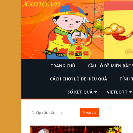
TRANG CHỦ
CẦU LÔ ĐỀ MIỀN BẮC 
CÁCH CHƠI LÔ ĐỀ HIỆU QUẢ
SOI CẦU ĐẸP BẠCH THU LÔ
TÍNH 
NHÁY VÍP MIỀN BẮC
SỔ KẾT QUẢ
VIETLOTT
SOI CẦU ĐẸP BA CÀNG VÍP 
SỔ KẾT QUẢ XSMB
BẮC
XỔ SỐ VIETLOT
Search
SỔ KẾT QUẢ XSMN
SOI CẦU ĐẸP DÀN ĐỀ 4 CON
XO SO MEGA 6/
MIỀN BẮC
SỔ KẾT QUẢ XSMT
XỔ SỐ POWER 6