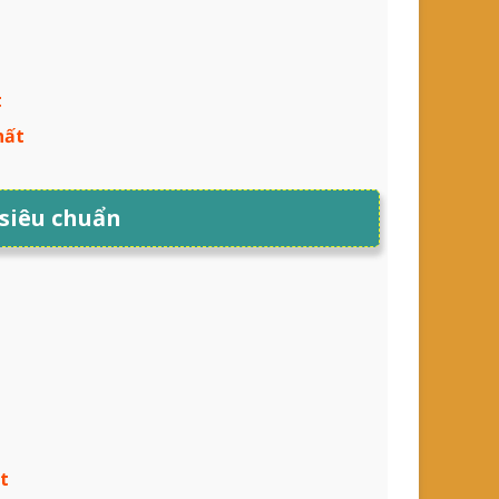
t
hất
 siêu chuẩn
t