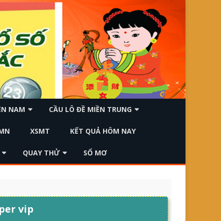
ỀN NAM
CẦU LÔ ĐỀ MIỀN TRUNG
ĐẦU ĐUÔI GIẢI
MN
XSMT
SOI CẦU ĐẸP BAO LÔ MIỀN
KẾT QUẢ HÔM NAY
TRUNG
QUAY THỬ
SỔ MƠ
 LÔ MIỀN NAM
SOI CẦU ĐẸP CẶP XÍU CHỦ MIỀN
 MB
QUAY THỬ XSMB
TRUNG
 XÍU CHỦ MIỀN
 MN
QUAY THỬ XSMN
SOI CẦU ĐẸP ĐẶC BIỆT MIỀN
TRUNG
per vip
I TÁM MIỀN
 MT
QUAY THỬ XSMT