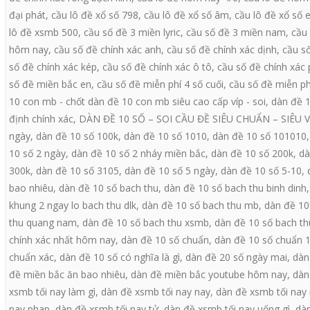
đại phát
,
cầu lô đề xổ số 798
,
cầu lô đề xổ số âm
,
cầu lô đề xổ số e
lô đề xsmb 500
,
cầu số đề 3 miền lyric
,
cầu số đề 3 miền nam
,
cầu
hôm nay
,
cầu số đề chính xác anh
,
cầu số đề chính xác dịnh
,
cầu s
số đề chính xác kép
,
cầu số đề chính xác ô tô
,
cầu số đề chính xác
số đề miền bắc en
,
cầu số đề miễn phí 4 số cuối
,
cầu số đề miễn p
10 con mb - chốt dàn đề 10 con mb siêu cao cấp víp - soi
,
dàn đề 1
định chính xác
,
DÀN ĐỀ 10 SỐ – SOI CẦU ĐỀ SIÊU CHUẨN – SIÊU V
ngày
,
dàn đề 10 số 100k
,
dàn đề 10 số 1010
,
dàn đề 10 số 101010
10 số 2 ngày
,
dàn đề 10 số 2 nháy miền bắc
,
dàn đề 10 số 200k
,
dà
300k
,
dàn đề 10 số 3105
,
dàn đề 10 số 5 ngày
,
dàn đề 10 số 5-10
,
bao nhiêu
,
dàn đề 10 số bach thu
,
dàn đề 10 số bach thu binh dinh
khung 2 ngay lo bach thu dlk
,
dàn đề 10 số bach thu mb
,
dàn đề 10
thu quang nam
,
dàn đề 10 số bach thu xsmb
,
dàn đề 10 số bach t
chính xác nhất hôm nay
,
dàn đề 10 số chuẩn
,
dàn đề 10 số chuẩn 
chuẩn xác
,
dàn đề 10 số có nghĩa là gì
,
dàn đề 20 số ngày mai
,
dàn
đề miền bắc ăn bao nhiêu
,
dàn đề miền bắc youtube hôm nay
,
dàn
xsmb tối nay làm gì
,
dàn đề xsmb tối nay nay
,
dàn đề xsmb tối nay
nay phap
,
dàn đề xsmb tối nay tử
,
dàn đề xsmb tối nay uống gì
,
dàn