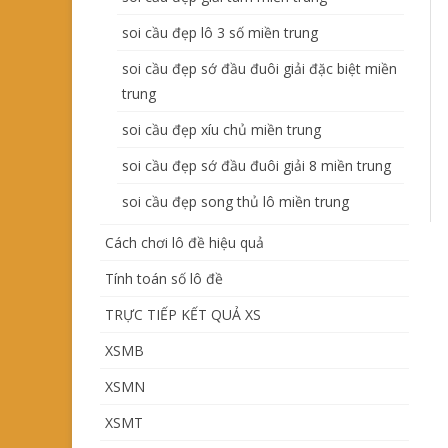
soi cầu đẹp lô 3 số miền trung
soi cầu đẹp sớ đầu đuôi giải đặc biệt miền
trung
soi cầu đẹp xíu chủ miền trung
soi cầu đẹp sớ đầu đuôi giải 8 miền trung
soi cầu đẹp song thủ lô miền trung
Cách chơi lô đề hiệu quả
Tính toán số lô đề
TRỰC TIẾP KẾT QUẢ XS
XSMB
XSMN
XSMT