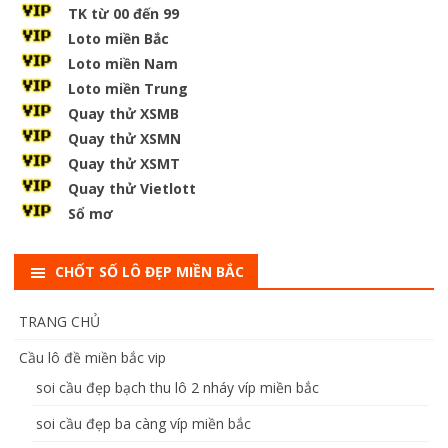
TK từ 00 đến 99
Loto miền Bắc
Loto miền Nam
Loto miền Trung
Quay thử XSMB
Quay thử XSMN
Quay thử XSMT
Quay thử Vietlott
Sổ mơ
CHỐT SỐ LÔ ĐẸP MIỀN BẮC
TRANG CHỦ
Cầu lô đề miền bắc vip
soi cầu đẹp bạch thu lô 2 nháy víp miền bắc
soi cầu đẹp ba càng víp miền bắc