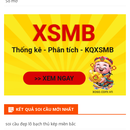
Sổ mơ
KẾT QUẢ SOI CẦU MỚI NHẤT
soi cầu đẹp lô bạch thủ kép miền bắc