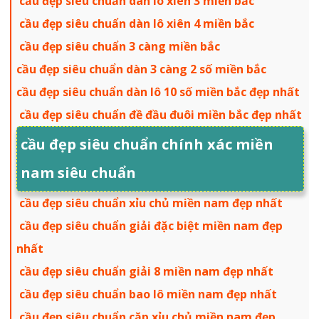
cầu đẹp siêu chuẩn dàn lô xiên 3 miền bắc
cầu đẹp siêu chuẩn dàn lô xiên 4 miền bắc
cầu đẹp siêu chuẩn 3 càng miền bắc
cầu đẹp siêu chuẩn dàn 3 càng 2 số miền bắc
cầu đẹp siêu chuẩn dàn lô 10 số miền bắc đẹp nhất
cầu đẹp siêu chuẩn đề đầu đuôi miền bắc đẹp nhất
cầu đẹp siêu chuẩn chính xác miền
nam siêu chuẩn
cầu đẹp siêu chuẩn xỉu chủ miền nam đẹp nhất
cầu đẹp siêu chuẩn giải đặc biệt miền nam đẹp
nhất
cầu đẹp siêu chuẩn giải 8 miền nam đẹp nhất
cầu đẹp siêu chuẩn bao lô miền nam đẹp nhất
cầu đẹp siêu chuẩn cặp xỉu chủ miền nam đẹp