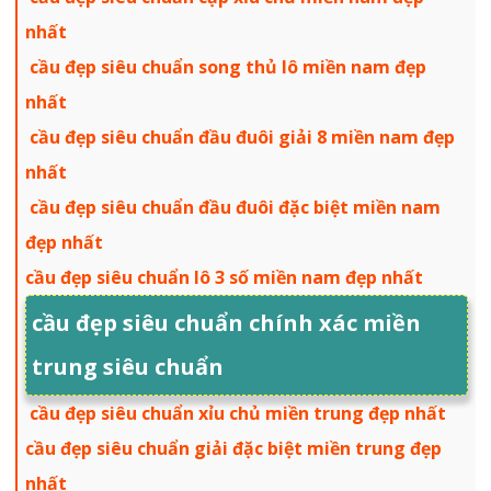
nhất
cầu đẹp siêu chuẩn song thủ lô miền nam đẹp
nhất
cầu đẹp siêu chuẩn đầu đuôi giải 8 miền nam đẹp
nhất
cầu đẹp siêu chuẩn đầu đuôi đặc biệt miền nam
đẹp nhất
cầu đẹp siêu chuẩn lô 3 số miền nam đẹp nhất
cầu đẹp siêu chuẩn chính xác miền
trung siêu chuẩn
cầu đẹp siêu chuẩn xỉu chủ miền trung đẹp nhất
cầu đẹp siêu chuẩn giải đặc biệt miền trung đẹp
nhất