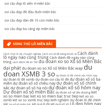
soi cầu đẹp lô xiên 4 miền bắc
soi cầu đẹp đề đầu đuôi miền bắc
soi cầu đẹp dàn đề 10 con miền bắc
soi cầu đẹp ba càng víp miền bắc
SONG THỦ LÔ MIỀN BẮC
Cách đánh
Cách chơi lô de chuyên nghiệp
Cách xin số đề bằng thuốc lá
lô ngày nào cũng trúng
Cách đánh đề ngày nào cũng
du doan xo so Xổ số Miền Bắc
trúng
cách đánh đề ăn 100
du
dại phát
du doan xo so Xổ số Miền Bắc wap
doan XSMB 3 so
dự đoán lô đề chính xác hôm nay
dự đoán xổ số ba
dự đoán lô đề xsmb
dự đoán soi cầu lô đề
dự đoán xổ số chính
miền
dự đoán xổ số chiều nay
dự đoán xổ số hôm nay
xác
dự đoán xổ số hà nội
Dự đoán xổ số miền Bắc
ket
dự đoán xổ số âm dương
xo so mien bac
ket xo so mien bac truc tiep
ket xo so
xsmb
ket xo so xsmb truc tiep
kinh nghiệm dự đoán lô đề chính
Lô đẹp hôm nay
xác
kết quả lô đề
kết quả xổ số
kq xổ số miền bắc