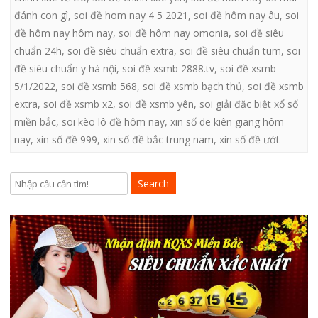
đánh con gì
,
soi đề hom nay 4 5 2021
,
soi đề hôm nay âu
,
soi
đề hôm nay hôm nay
,
soi đề hôm nay omonia
,
soi đề siêu
chuẩn 24h
,
soi đề siêu chuẩn extra
,
soi đề siêu chuẩn tum
,
soi
đề siêu chuẩn y hà nội
,
soi đề xsmb 2888.tv
,
soi đề xsmb
5/1/2022
,
soi đề xsmb 568
,
soi đề xsmb bạch thủ
,
soi đề xsmb
extra
,
soi đề xsmb x2
,
soi đề xsmb yên
,
soi giải đặc biệt xổ số
miền bắc
,
soi kèo lô đề hôm nay
,
xin số de kiên giang hôm
nay
,
xin số đề 999
,
xin số đề bắc trung nam
,
xin số đề ướt
Search