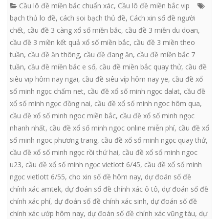
Cầu lô đề miền bắc chuẩn xác
,
Cầu lô đề miền bắc vip
bạch thủ lo đề
,
cách soi bạch thủ đề
,
Cách xin số đề người
chết
,
cầu đề 3 càng xổ số miền bắc
,
cầu đề 3 miền du doan
,
cầu đề 3 miền kết quả xổ số miền bắc
,
cầu đề 3 miền theo
tuần
,
cầu đề ăn thông
,
cầu đề đang ăn
,
cầu đề miền bắc 7
tuần
,
cầu đề miền bắc e số
,
cầu đề miền bắc quay thử
,
cầu đề
siêu vip hôm nay ngãi
,
cầu đề siêu víp hôm nay ye
,
cầu đề xổ
số minh ngọc chấm net
,
cầu đề xổ số minh ngọc dalat
,
cầu đề
xổ số minh ngọc đồng nai
,
cầu đề xổ số minh ngoc hôm qua
,
cầu đề xổ số minh ngoc miền bắc
,
cầu đề xổ số minh ngọc
nhanh nhất
,
cầu đề xổ số minh ngoc online miễn phí
,
cầu đề xổ
số minh ngoc phương trang
,
cầu đề xổ số minh ngọc quay thử
,
cầu đề xổ số minh ngọc rồi thứ hai
,
cầu đề xổ số minh ngoc
u23
,
cầu đề xổ số minh ngọc vietlott 6/45
,
cầu đề xổ số minh
ngọc vietlott 6/55
,
cho xin số đề hôm nay
,
dự đoán số đề
chính xác amtek
,
dự đoán số đề chính xác ô tô
,
dự đoán số đề
chính xác phí
,
dự đoán số đề chính xác sinh
,
dự đoán số đề
chính xác ướp hôm nay
,
dự đoán số đề chính xác vũng tàu
,
dự