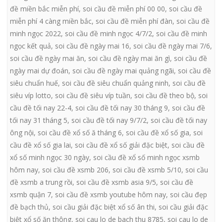
đề miền bắc miễn phí
,
soi cầu đề miễn phí 00 00
,
soi cầu đề
miễn phí 4 càng miền bắc
,
soi cầu đề miễn phí đàn
,
soi cầu đề
minh ngọc 2022
,
soi cầu đề minh ngọc 4/7/2
,
soi cầu đề minh
ngọc kết quả
,
soi cầu đề ngày mai 16
,
soi cầu đề ngày mai 7/6
,
soi cầu đề ngày mai ăn
,
soi cầu đề ngày mai ăn gì
,
soi cầu đề
ngày mai dự đoán
,
soi cầu đề ngày mai quảng ngãi
,
soi cầu đề
siêu chuẩn huế
,
soi cầu đề siêu chuẩn quảng ninh
,
soi cầu đề
siêu víp lotto
,
soi cầu đề siêu víp tuần
,
soi cầu đề theo bộ
,
soi
cầu đề tối nay 22-4
,
soi cầu đề tối nay 30 tháng 9
,
soi cầu đề
tối nay 31 tháng 5
,
soi cầu đề tối nay 9/7/2
,
soi cầu đề tối nay
ông nội
,
soi cầu đề xổ số ă tháng 6
,
soi cầu đề xổ số gia
,
soi
cầu đề xổ số gia lai
,
soi cầu đề xổ số giải đặc biệt
,
soi cầu đề
xổ số minh ngọc 30 ngày
,
soi cầu đề xổ số minh ngọc xsmb
hôm nay
,
soi cầu đề xsmb 206
,
soi cầu đề xsmb 5/10
,
soi cầu
đề xsmb a trung rồi
,
soi cầu đề xsmb asia 9/5
,
soi cầu đề
xsmb quận 7
,
soi cầu đề xsmb youtube hôm nay
,
soi cầu đẹp
đề bạch thủ
,
soi cầu giải đặc biệt xổ số ân thi
,
soi cầu giải đặc
biệt xổ số ăn thông
,
soi cau lo de bach thu 8785
,
soi cau lo de