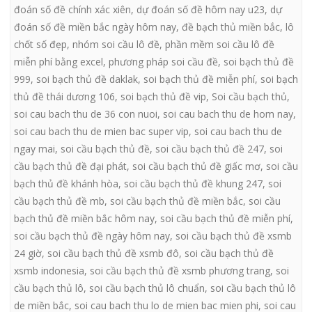
đoán số đề chính xác xiên
,
dự đoán số đề hôm nay u23
,
dự
đoán số đề miền bắc ngày hôm nay
,
đề bạch thủ miền bắc
,
lô
chốt số đẹp
,
nhóm soi cầu lô đề
,
phần mềm soi cầu lô đề
miễn phí bằng excel
,
phương pháp soi cầu đề
,
soi bạch thủ đề
999
,
soi bạch thủ đề daklak
,
soi bạch thủ đề miễn phí
,
soi bạch
thủ đề thái dương 106
,
soi bạch thủ đề vip
,
Soi cầu bạch thủ
,
soi cau bach thu de 36 con nuoi
,
soi cau bach thu de hom nay
,
soi cau bach thu de mien bac super vip
,
soi cau bach thu de
ngay mai
,
soi cầu bạch thủ đề
,
soi cầu bạch thủ đề 247
,
soi
cầu bạch thủ đề đại phát
,
soi cầu bạch thủ đề giấc mơ
,
soi cầu
bạch thủ đề khánh hòa
,
soi cầu bạch thủ đề khung 247
,
soi
cầu bạch thủ đề mb
,
soi cầu bạch thủ đề miền bắc
,
soi cầu
bạch thủ đề miền bắc hôm nay
,
soi cầu bạch thủ đề miễn phí
,
soi cầu bạch thủ đề ngày hôm nay
,
soi cầu bạch thủ đề xsmb
24 giờ
,
soi cầu bạch thủ đề xsmb đô
,
soi cầu bạch thủ đề
xsmb indonesia
,
soi cầu bạch thủ đề xsmb phương trang
,
soi
cầu bạch thủ lô
,
soi cầu bạch thủ lô chuẩn
,
soi cầu bạch thủ lô
de miền bắc
,
soi cau bach thu lo de mien bac mien phi
,
soi cau