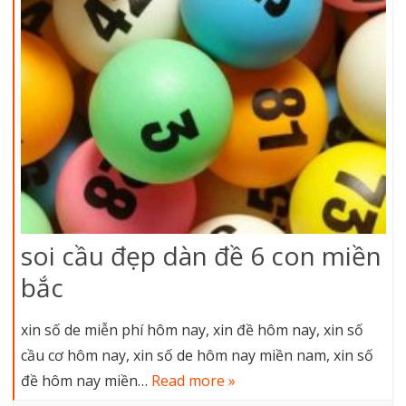
soi cầu đẹp dàn đề 6 con miền
bắc
xin số de miễn phí hôm nay, xin đề hôm nay, xin số
cầu cơ hôm nay, xin số de hôm nay miền nam, xin số
đề hôm nay miền…
Read more »