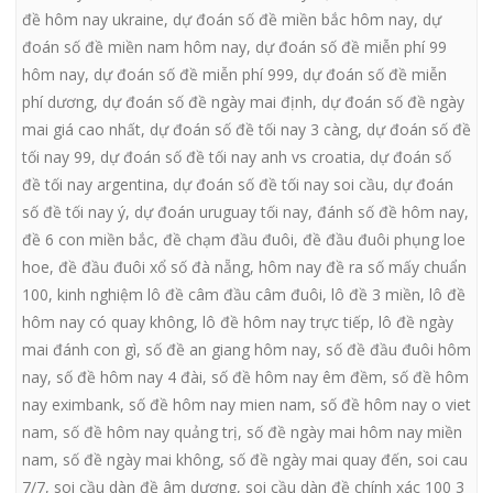
đề hôm nay ukraine
,
dự đoán số đề miền bắc hôm nay
,
dự
đoán số đề miền nam hôm nay
,
dự đoán số đề miễn phí 99
hôm nay
,
dự đoán số đề miễn phí 999
,
dự đoán số đề miễn
phí dương
,
dự đoán số đề ngày mai định
,
dự đoán số đề ngày
mai giá cao nhất
,
dự đoán số đề tối nay 3 càng
,
dự đoán số đề
tối nay 99
,
dự đoán số đề tối nay anh vs croatia
,
dự đoán số
đề tối nay argentina
,
dự đoán số đề tối nay soi cầu
,
dự đoán
số đề tối nay ý
,
dự đoán uruguay tối nay
,
đánh số đề hôm nay
,
đề 6 con miền bắc
,
đề chạm đầu đuôi
,
đề đầu đuôi phụng loe
hoe
,
đề đầu đuôi xổ số đà nẵng
,
hôm nay đề ra số mấy chuẩn
100
,
kinh nghiệm lô đề câm đầu câm đuôi
,
lô đề 3 miền
,
lô đề
hôm nay có quay không
,
lô đề hôm nay trực tiếp
,
lô đề ngày
mai đánh con gì
,
số đề an giang hôm nay
,
số đề đầu đuôi hôm
nay
,
số đề hôm nay 4 đài
,
số đề hôm nay êm đềm
,
số đề hôm
nay eximbank
,
số đề hôm nay mien nam
,
số đề hôm nay o viet
nam
,
số đề hôm nay quảng trị
,
số đề ngày mai hôm nay miền
nam
,
số đề ngày mai không
,
số đề ngày mai quay đến
,
soi cau
7/7
,
soi cầu dàn đề âm dương
,
soi cầu dàn đề chính xác 100 3