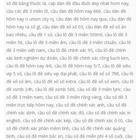
số đề bằng thuốc lá
,
cap dàn đề đầu đuôi dep nhat hom nay
,
cầu các đề 3 miền lô
,
cầu dàn đề hôm nay 666
,
cầu dàn đề
hôm nay o union city nj
,
cầu dàn đề hôm nay qua
,
cầu dàn đề
hôm nay ra số gì
,
cầu dàn đề xổ số 03
,
cầu dàn đề xổ số ăn
bao nhiêu
,
cầu đề 1 số
,
cầu lô đề 3 miền 500ml
,
cầu lô đề 3
miền 56
,
cầu lô đề 3 miền âm
,
cầu lô đề 3 miền chuẩn
,
cầu lô
đề 3 miền việt nam
,
cầu lô đề chính xác 95
,
cầu lô đề chính
xác kinh nghiệm dự đoán
,
cầu lô đề chính xác rông bạch kim
,
cầu lô đề hôm nay 4/6
,
cầu lô đề hôm nay 5/7
,
cầu lô đề siêu
vip 5 số
,
cầu lô đề siêu vip đại phát
,
cầu lô đề xổ số 798
,
cầu lô
đề xổ số âm
,
cầu lô đề xổ số extra
,
cầu lô đề xổ số xem
,
cầu lô
đề xsmb 24h
,
cầu lô đề xsmb 500
,
cầu số đề 3 miền lyric
,
cầu
số đề 3 miền nam
,
cầu số đề 3 miền rồng vàng
,
cầu số đề 3
miền trực tiếp hôm nay
,
cầu số đề chính xác anh
,
cầu số đề
chính xác dịnh
,
cầu số đề chính xác độ
,
cầu số đề chính xác in
english
,
cầu số đề chính xác kép
,
cầu số đề chính xác ô tô
,
cầu
số đề chính xác phần mềm tính
,
cầu số đề chính xác quảng
bình
,
cầu số đề miền bắc en
,
cầu số đề miễn phí 4 số cuối
,
cầu