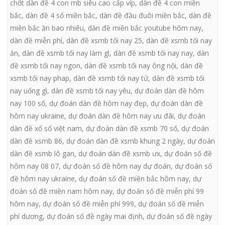
chốt dàn đề 4 con mb siêu cao cấp víp
,
dàn đề 4 con miền
bắc
,
dàn đề 4 số miền bắc
,
dàn đề đầu đuôi miền bắc
,
dàn đề
miền bắc ăn bao nhiêu
,
dàn đề miền bắc youtube hôm nay
,
dàn đề miễn phí
,
dàn đề xsmb tối nay 25
,
dàn đề xsmb tối nay
ăn
,
dàn đề xsmb tối nay làm gì
,
dàn đề xsmb tối nay nay
,
dàn
đề xsmb tối nay ngon
,
dàn đề xsmb tối nay ông nội
,
dàn đề
xsmb tối nay phap
,
dàn đề xsmb tối nay tử
,
dàn đề xsmb tối
nay uống gì
,
dàn đề xsmb tối nay yêu
,
dự đoán dàn đề hôm
nay 100 số
,
dự đoán dàn đề hôm nay đẹp
,
dự đoán dàn đề
hôm nay ukraine
,
dự đoán dàn đề hôm nay ưu đãi
,
dự đoán
dàn đề xổ số việt nam
,
dự đoán dàn đề xsmb 70 số
,
dự đoán
dàn đề xsmb 86
,
dự đoán dàn đề xsmb khung 2 ngày
,
dự đoán
dàn đề xsmb lô gan
,
dự đoán dàn đề xsmb ưx
,
dự đoán số đề
hôm nay 08 07
,
dự đoán số đề hôm nay dự đoán
,
dự đoán số
đề hôm nay ukraine
,
dự đoán số đề miền bắc hôm nay
,
dự
đoán số đề miền nam hôm nay
,
dự đoán số đề miễn phí 99
hôm nay
,
dự đoán số đề miễn phí 999
,
dự đoán số đề miễn
phí dương
,
dự đoán số đề ngày mai định
,
dự đoán số đề ngày