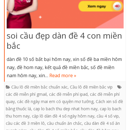
soi cầu đẹp dàn đề 4 con miền
bắc
dàn đề 10 số bất bại hôm nay, xin số đề ba miền hôm
nay, đề hom nay, kết quả đề miền bắc, số đề miền
nam hôm nay, xin…
Read more »
Cầu lô đề miền bắc chuẩn xác
,
Cầu lô đề miền bắc vip
các đề miễn phí gmail
,
các đề miễn phí ipad
,
các đề miễn phí
quay
,
các đề ngày mai em có quyền mơ tưởng
,
Cách xin số đề
bằng thuốc lá
,
cap lo bach thu dep nhat hom nay
,
cap lo bach
thu hom nay
,
cặp lô dàn đề 4 số ngày hôm nay
,
cầu 4 số vip
,
cầu các đề 3 miền lô
,
cầu chuẩn ăn chắc
,
cầu dàn đề 4 số ăn