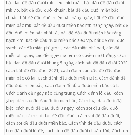
bắt dàn đề đầu đuôi mb sieu chính xác
,
bắt dàn đề đầu đuôi
mb vip
,
bắt đề đầu đuôi chuẩn
,
bắt đề đầu đuôi miền bắc
chuẩn
,
bắt đề đầu đuôi miền bắc hàng ngày
,
bắt đề đầu đuôi
miền bắc mb
,
bắt đề đầu đuôi miền bắc mb hàng ngày
,
bắt đề
đầu đuôi miền bắc phát tài
,
bắt đề đầu đuôi miền bắc rồng
bạch kim
,
bắt đề đầu đuôi miền bắc siêu víp
,
bắt đề đầu đuôi
xsmb
,
các đề miễn phí gmail
,
các đề miễn phí ipad
,
các đề
miễn phí quay
,
các đề ngày mai em có quyền mơ tưởng
,
cách
bắt dàn đề đầu đuôi khung 5 ngày
,
cách bắt đề đầu đuôi 2020
,
cách bắt đề đầu đuôi 2021
,
cách đánh dàn cầu đề đầu đuôi
miền bắc có lãi
,
Cách đánh đầu đuôi miền Bắc
,
cách đánh đề
đầu đuôi miền bắc
,
cách đánh đề đầu đuôi miền bắc có lãi
,
Cách đánh đề ngày nào cũng trúng
,
Cách đánh lô đầu
,
cách
ghép dàn cầu đề đầu đuôi miền bắc
,
Cách loại đầu đuôi đặc
biệt
,
cách nuôi đề đầu đuôi 3 ngày
,
cách soi cầu đầu đuôi
miền bắc
,
cách soi dàn đề đầu đuôi
,
cách soi đề đầu đuôi
,
cách soi đề đầu đuôi miền bắc
,
Cách tính de đầu đuôi
,
cách
tính đầu đuôi lô đề
,
cách tính đề đầu đuôi chuẩn 100
,
Cách xin