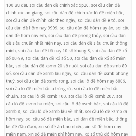
100 ưu đãi
,
soi cầu dàn đề chính xác 5p20
,
soi cầu dàn đề
chính xác an giang
,
soi cầu dàn đề chính xác lô đề miền bắc
,
soi cầu dàn đề chính xác theo ngày
,
soi cầu dàn đề ê tô
,
soi
cầu dàn đề hôm nay 9999
,
soi cầu dàn đề hôm nay ăn
,
soi cầu
dàn đề hôm nay em
,
soi cầu dàn đề phong thủy
,
soi cầu dàn
đề siêu chuẩn nhất hiện nay
,
soi cầu dàn đề siêu chuẩn thông
minh
,
soi cầu dàn đề tối nay 10 số khung 3
,
soi cầu dàn đề xổ
số 00-99
,
soi cầu dàn đề xổ số 50
,
soi cầu dàn đề xổ số miền
bắc
,
soi cầu dàn đề xsmb 20 số nuôi
,
soi cầu dàn đề xsmb 80
số
,
soi cầu dàn đề xsmb lâu ngày
,
soi cầu dàn đề xsmb phong
thuỷ
,
soi cầu dàn đề xsmb rong
,
soi cầu lô đề hôm nay 6886
,
soi cầu lô đề miền bắc a trúng rồi
,
soi cầu lô đề miền bắc
chuẩn
,
soi cau lô đề xsmb 100
,
soi cầu lô đề xsmb 207
,
soi
cầu lô đề xsmb ba miền
,
soi cầu lô đề xsmb bắc
,
soi cầu lô đề
xsmb it
,
soi cầu lô đề xsmb lâu về nhất
,
soi cầu lô đề xsmb ơi
hôm nay
,
soi cầu số đề miền bắc
,
soi dàn đề miền bắc
,
thống
kê đề đầu đuôi
,
xin số đề ăn bao nhiêu
,
xin số đề hôm nay
miền nam
,
xin số đề miễn phí hôm nay
,
xổ số thủ đô hôm nay