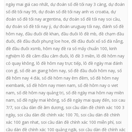
ngày mai giá cao nhất
,
dự đoán số đề tối nay 3 càng
,
dự đoán
số đề tối nay 99
,
dự đoán số đề tối nay anh vs croatia
,
dự
đoán số đề tối nay argentina
,
dự đoán số đề tối nay soi cầu
,
dự đoán số đề tối nay ý
,
dự đoán uruguay tối nay
,
đánh số đề
hôm nay
,
đầu đuôi đề khan
,
đầu đuôi lô đề mb
,
đề chạm đầu
đuôi
,
đề đầu đuôi phụng loe hoe
,
đề đầu đuôi xổ số đà nẵng
,
đề đầu đuôi xsmb
,
hôm nay đề ra số mấy chuẩn 100
,
kinh
nghiệm lô đề câm đầu câm đuôi
,
lô đề 3 miền
,
lô đề hôm nay
có quay không
,
lô đề hôm nay trực tiếp
,
lô đề ngày mai đánh
con gì
,
số đề an giang hôm nay
,
số đề đầu đuôi hôm nay
,
số
đề hôm nay 4 đài
,
số đề hôm nay êm đềm
,
số đề hôm nay
eximbank
,
số đề hôm nay mien nam
,
số đề hôm nay o viet
nam
,
số đề hôm nay quảng trị
,
số đề ngày mai hôm nay miền
nam
,
số đề ngày mai không
,
số đề ngày mai quay đến
,
soi cau
7/7
,
soi cầu dàn đề âm dương
,
soi cầu dàn đề chính xác 100 3
ngày
,
soi cầu dàn đề chính xác 100 70
,
soi cầu dàn đề chính
xác 100 gan nhat
,
soi cầu dàn đề chính xác 100 miễn phí
,
soi
cầu dàn đề chính xác 100 quảng ngãi
,
soi cầu dàn đề chính xác