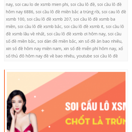
nay
,
soi cau lo de xsmb mien phi
,
soi cầu lô đề
,
soi cầu lô đề
hôm nay 6886
,
soi cầu lô đề miền bắc a trúng rồi
,
soi cau lô đề
xsmb 100
,
soi cầu lô đề xsmb 207
,
soi cầu lô đề xsmb ba
miền
,
soi cầu lô đề xsmb bắc
,
soi cầu lô đề xsmb it
,
soi cầu lô
đề xsmb lâu về nhất
,
soi cầu lô đề xsmb ơi hôm nay
,
soi cầu
số đề miền bắc
,
soi dàn đề miền bắc
,
xin số đề ăn bao nhiêu
,
xin số đề hôm nay miền nam
,
xin số đề miễn phí hôm nay
,
xổ
số thủ đô hôm nay đề về bao nhiêu
,
youtube soi cầu lô đề