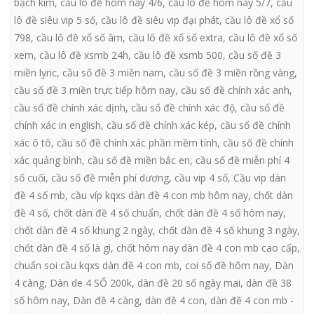
bạch kim
,
cầu lô đề hôm nay 4/6
,
cầu lô đề hôm nay 5/7
,
cầu
lô đề siêu vip 5 số
,
cầu lô đề siêu vip đại phát
,
cầu lô đề xổ số
798
,
cầu lô đề xổ số âm
,
cầu lô đề xổ số extra
,
cầu lô đề xổ số
xem
,
cầu lô đề xsmb 24h
,
cầu lô đề xsmb 500
,
cầu số đề 3
miền lyric
,
cầu số đề 3 miền nam
,
cầu số đề 3 miền rồng vàng
,
cầu số đề 3 miền trực tiếp hôm nay
,
cầu số đề chính xác anh
,
cầu số đề chính xác dịnh
,
cầu số đề chính xác độ
,
cầu số đề
chính xác in english
,
cầu số đề chính xác kép
,
cầu số đề chính
xác ô tô
,
cầu số đề chính xác phần mềm tính
,
cầu số đề chính
xác quảng bình
,
cầu số đề miền bắc en
,
cầu số đề miễn phí 4
số cuối
,
cầu số đề miễn phí dương
,
cầu vip 4 số
,
Cầu vip dàn
đề 4 số mb
,
cầu víp kqxs dàn đề 4 con mb hôm nay
,
chốt dàn
đề 4 số
,
chốt dàn đề 4 số chuẩn
,
chốt dàn đề 4 số hôm nay
,
chốt dàn đề 4 số khung 2 ngày
,
chốt dàn đề 4 số khung 3 ngày
,
chốt dàn đề 4 số là gì
,
chốt hôm nay dàn đề 4 con mb cao cấp
,
chuẩn soi cầu kqxs dàn đề 4 con mb
,
coi số đề hôm nay
,
Dàn
4 càng
,
Dàn de 4 SỐ 200k
,
dàn đề 20 số ngày mai
,
dàn đề 38
số hôm nay
,
Dàn đề 4 càng
,
dàn đề 4 con
,
dàn đề 4 con mb -