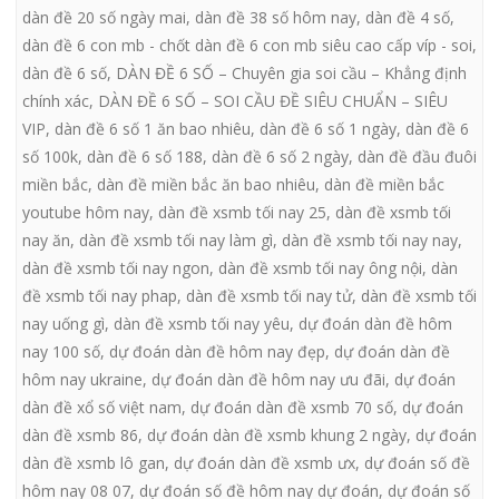
dàn đề 20 số ngày mai
,
dàn đề 38 số hôm nay
,
dàn đề 4 số
,
dàn đề 6 con mb - chốt dàn đề 6 con mb siêu cao cấp víp - soi
,
dàn đề 6 số
,
DÀN ĐỀ 6 SỐ – Chuyên gia soi cầu – Khẳng định
chính xác
,
DÀN ĐỀ 6 SỐ – SOI CẦU ĐỀ SIÊU CHUẨN – SIÊU
VIP
,
dàn đề 6 số 1 ăn bao nhiêu
,
dàn đề 6 số 1 ngày
,
dàn đề 6
số 100k
,
dàn đề 6 số 188
,
dàn đề 6 số 2 ngày
,
dàn đề đầu đuôi
miền bắc
,
dàn đề miền bắc ăn bao nhiêu
,
dàn đề miền bắc
youtube hôm nay
,
dàn đề xsmb tối nay 25
,
dàn đề xsmb tối
nay ăn
,
dàn đề xsmb tối nay làm gì
,
dàn đề xsmb tối nay nay
,
dàn đề xsmb tối nay ngon
,
dàn đề xsmb tối nay ông nội
,
dàn
đề xsmb tối nay phap
,
dàn đề xsmb tối nay tử
,
dàn đề xsmb tối
nay uống gì
,
dàn đề xsmb tối nay yêu
,
dự đoán dàn đề hôm
nay 100 số
,
dự đoán dàn đề hôm nay đẹp
,
dự đoán dàn đề
hôm nay ukraine
,
dự đoán dàn đề hôm nay ưu đãi
,
dự đoán
dàn đề xổ số việt nam
,
dự đoán dàn đề xsmb 70 số
,
dự đoán
dàn đề xsmb 86
,
dự đoán dàn đề xsmb khung 2 ngày
,
dự đoán
dàn đề xsmb lô gan
,
dự đoán dàn đề xsmb ưx
,
dự đoán số đề
hôm nay 08 07
,
dự đoán số đề hôm nay dự đoán
,
dự đoán số