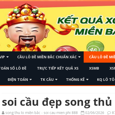
Skip
VIP
CẦU LÔ ĐỀ MIỀN BẮC CHUẨN XÁC
CẦU LÔ ĐỀ MI
to
content
 2
TOÁN SỐ LÔ ĐỀ
SOI CẦU ĐẸP LÔ BẠCH THỦ KÉP
TRỰC TIẾP KẾT QUẢ XS
SOI CẦU ĐẸP SỚ 
XSMB
XS
MIỀN BẮC
8 MIỀN NAM
ĐIỆN TOÁN
TK CẦU
THỐNG KÊ
KQ LÔ TÔ
MIỀN
SOI CẦU ĐẸP CẶP 3 CÀNG VÍP
SOI CẦU ĐẸP BAO
T
XỔ SỐ ĐIỆN TOÁN 6×36
MIỀN BẮC
CẦU BẠCH THỦ (MB)
THỐNG KÊ ĐẦU ĐUÔI
BẢNG LOTO
SOI CẦU ĐẸP CẶP
soi cầu đẹp song thủ
45
XỔ SỐ ĐIỆN TOÁN 123
SOI CẦU ĐẸP LÔ BẠCH THỦ
CẦU LẬT LIÊN TỤC (MB)
THỐNG KÊ LÔ GAN
NAM
BẢNG LOTO
MIỀN BẮC
/55
XỔ SỐ THẦN TÀI
CẦU VỀ CẢ CẶP (MB)
THỐNG KÊ LÔ XIÊN
SOI CẦU ĐẸP GIẢ
BẢNG LOTO
song thu lo miền bắc - soi cau mien phi 888
02/06/2026
8