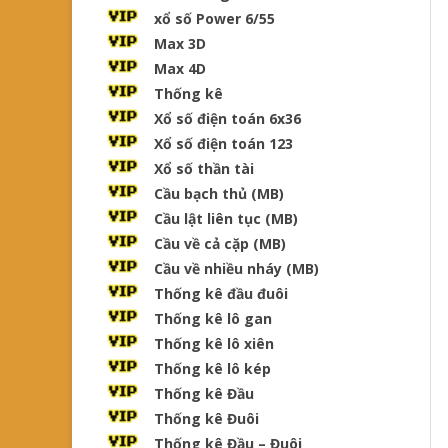
SOI CẦU ĐẸP ĐỀ BẠCH THỦ
xổ số Power 6/55
MIỀN BẮC
Max 3D
Max 4D
SOI CẦU ĐẸP ĐỀ ĐẦU ĐUÔI
Thống kê
MIỀN BẮC
Xổ số điện toán 6x36
SOI CẦU ĐẸP ĐỀ SONG THỦ
Xổ số điện toán 123
MIỀN BẮC
Xổ số thần tài
Cầu bạch thủ (MB)
Cầu lật liên tục (MB)
Cầu về cả cặp (MB)
Cầu về nhiều nháy (MB)
Thống kê đầu đuôi
Thống kê lô gan
Thống kê lô xiên
Thống kê lô kép
Thống kê Đầu
Thống kê Đuôi
Thống kê Đầu – Đuôi