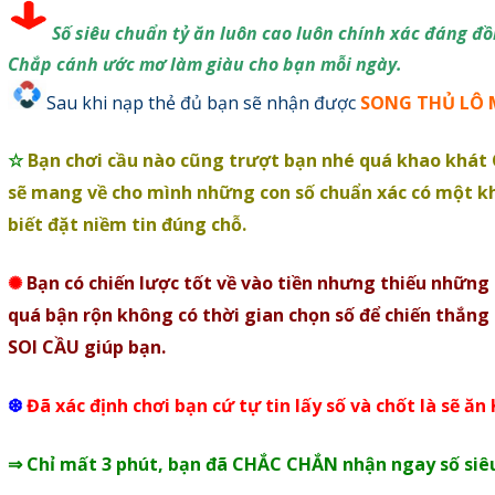
Số siêu chuẩn tỷ ăn luôn cao luôn chính xác đáng đ
Chắp cánh ước mơ làm giàu cho bạn mỗi ngày
.
Sau khi nạp thẻ đủ bạn sẽ nhận được
SONG THỦ LÔ 
☆
Bạn chơi cầu nào cũng trượt bạn nhé quá khao khát
sẽ mang về cho mình những con số chuẩn xác có một kh
biết đặt niềm tin đúng chỗ.
✺
Bạn có chiến lược tốt về vào tiền nhưng thiếu những c
quá bận rộn không có thời gian chọn số để chiến thắng 
SOI CẦU giúp bạn.
❆
Đã xác định chơi bạn cứ tự tin lấy số và chốt là sẽ ă
⇒ Chỉ mất 3 phút, bạn đã CHẮC CHẮN nhận ngay số siê