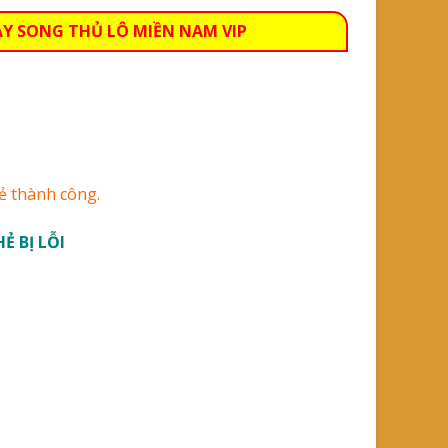
AY SONG THỦ LÔ MIỀN NAM VIP
ẻ thành công.
Ẻ BỊ LỖI