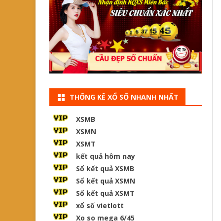
SOI CẦU ĐẸP DÀN ĐỀ 6 CON
MAX 3D
MIỀN BẮC
MAX 4D
SOI CẦU ĐẸP DÀN ĐỀ 8 CON
MIỀN BẮC
THỐNG KÊ
SOI CẦU ĐẸP DÀN ĐỀ 10 CO
MIỀN BẮC
THỐNG KÊ XỔ SỐ NHANH NHẤT
SOI CẦU ĐẸP DÀN LÔ 10 C
MIỀN BẮC
XSMB
SOI CẦU ĐẸP DÀN LÔ 4 CO
XSMN
MIỀN BẮC
XSMT
kết quả hôm nay
SOI CẦU ĐẸP DÀN LÔ 6 CO
Sổ kết quả XSMB
MIỀN BẮC
Sổ kết quả XSMN
Sổ kết quả XSMT
SOI CẦU ĐẸP DÀN LÔ 8 CO
xổ số vietlott
MIỀN BẮC
Xo so mega 6/45