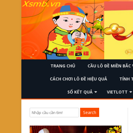
TRANG CHỦ
CẦU LÔ ĐỀ MIỀN BẮC 
CÁCH CHƠI LÔ ĐỀ HIỆU QUẢ
SOI CẦU ĐẸP BẠCH THU LÔ
TÍNH 
NHÁY VÍP MIỀN BẮC
SỔ KẾT QUẢ
VIETLOTT
SOI CẦU ĐẸP BA CÀNG VÍP 
SỔ KẾT QUẢ XSMB
BẮC
XỔ SỐ VIETLOT
Search
SỔ KẾT QUẢ XSMN
SOI CẦU ĐẸP DÀN ĐỀ 4 CON
XO SO MEGA 6/
MIỀN BẮC
SỔ KẾT QUẢ XSMT
XỔ SỐ POWER 6