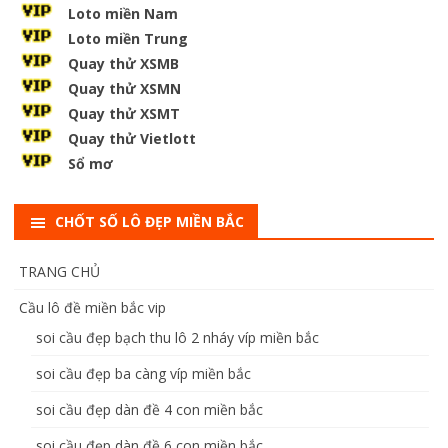
Loto miền Nam
Loto miền Trung
Quay thử XSMB
Quay thử XSMN
Quay thử XSMT
Quay thử Vietlott
Sổ mơ
CHỐT SỐ LÔ ĐẸP MIỀN BẮC
TRANG CHỦ
Cầu lô đề miền bắc vip
soi cầu đẹp bạch thu lô 2 nháy víp miền bắc
soi cầu đẹp ba càng víp miền bắc
soi cầu đẹp dàn đề 4 con miền bắc
soi cầu đẹp dàn đề 6 con miền bắc