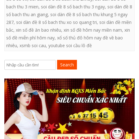
bach thu 3 mien
,
soi dàn đề 8 số bach thu 3 ngay
,
soi dàn đề 8
số bach thu an giang
,
soi dàn đề 8 số bach thu khung 5 ngay
287
,
soi dàn đề 8 số bach thu xo so quang tri
,
soi dàn đề miền
bắc
,
xin số đề ăn bao nhiêu
,
xin số đề hôm nay miền nam
,
xin
số đề miễn phí hôm nay
,
xổ số thủ đô hôm nay đề về bao
nhiêu
,
xsmb soi cau
,
youtube soi cầu lô đề
Search