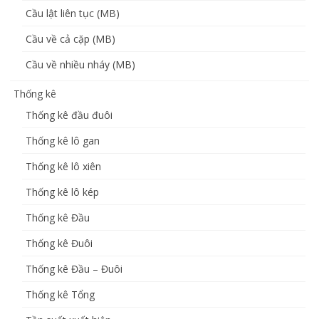
Cầu lật liên tục (MB)
Cầu về cả cặp (MB)
Cầu về nhiều nháy (MB)
Thống kê
Thống kê đầu đuôi
Thống kê lô gan
Thống kê lô xiên
Thống kê lô kép
Thống kê Đầu
Thống kê Đuôi
Thống kê Đầu – Đuôi
Thống kê Tổng