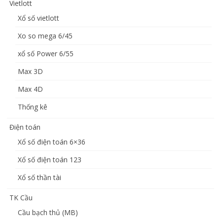
Vietlott
Xổ số vietlott
Xo so mega 6/45
xổ số Power 6/55
Max 3D
Max 4D
Thống kê
Điện toán
Xổ số điện toán 6×36
Xổ số điện toán 123
Xổ số thần tài
TK Cầu
Cầu bạch thủ (MB)