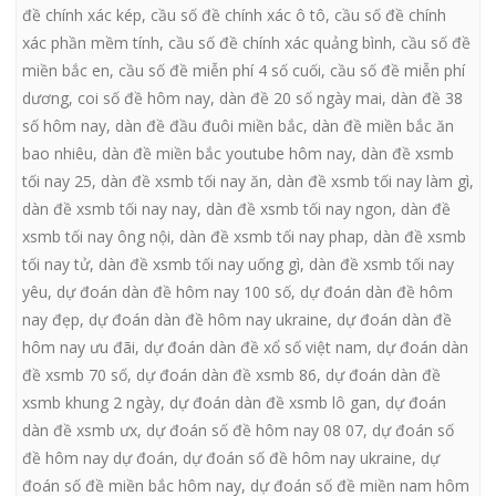
đề chính xác kép
,
cầu số đề chính xác ô tô
,
cầu số đề chính
xác phần mềm tính
,
cầu số đề chính xác quảng bình
,
cầu số đề
miền bắc en
,
cầu số đề miễn phí 4 số cuối
,
cầu số đề miễn phí
dương
,
coi số đề hôm nay
,
dàn đề 20 số ngày mai
,
dàn đề 38
số hôm nay
,
dàn đề đầu đuôi miền bắc
,
dàn đề miền bắc ăn
bao nhiêu
,
dàn đề miền bắc youtube hôm nay
,
dàn đề xsmb
tối nay 25
,
dàn đề xsmb tối nay ăn
,
dàn đề xsmb tối nay làm gì
,
dàn đề xsmb tối nay nay
,
dàn đề xsmb tối nay ngon
,
dàn đề
xsmb tối nay ông nội
,
dàn đề xsmb tối nay phap
,
dàn đề xsmb
tối nay tử
,
dàn đề xsmb tối nay uống gì
,
dàn đề xsmb tối nay
yêu
,
dự đoán dàn đề hôm nay 100 số
,
dự đoán dàn đề hôm
nay đẹp
,
dự đoán dàn đề hôm nay ukraine
,
dự đoán dàn đề
hôm nay ưu đãi
,
dự đoán dàn đề xổ số việt nam
,
dự đoán dàn
đề xsmb 70 số
,
dự đoán dàn đề xsmb 86
,
dự đoán dàn đề
xsmb khung 2 ngày
,
dự đoán dàn đề xsmb lô gan
,
dự đoán
dàn đề xsmb ưx
,
dự đoán số đề hôm nay 08 07
,
dự đoán số
đề hôm nay dự đoán
,
dự đoán số đề hôm nay ukraine
,
dự
đoán số đề miền bắc hôm nay
,
dự đoán số đề miền nam hôm