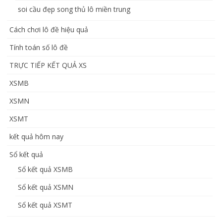
soi cầu đẹp song thủ lô miền trung
Cách chơi lô đề hiệu quả
Tính toán số lô đề
TRỰC TIẾP KẾT QUẢ XS
XSMB
XSMN
XSMT
kết quả hôm nay
Sổ kết quả
Sổ kết quả XSMB
Sổ kết quả XSMN
Sổ kết quả XSMT