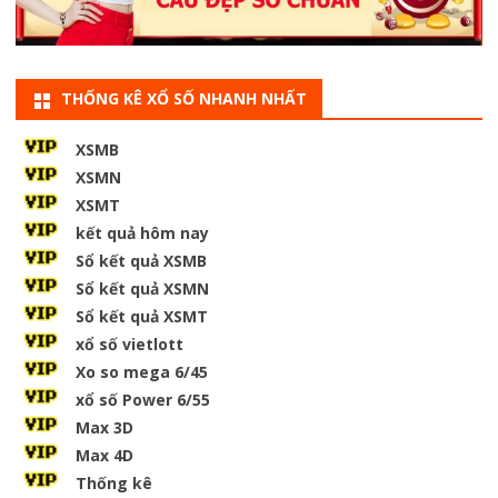
THỐNG KÊ XỔ SỐ NHANH NHẤT
XSMB
XSMN
XSMT
kết quả hôm nay
Sổ kết quả XSMB
Sổ kết quả XSMN
Sổ kết quả XSMT
xổ số vietlott
Xo so mega 6/45
xổ số Power 6/55
Max 3D
Max 4D
Thống kê