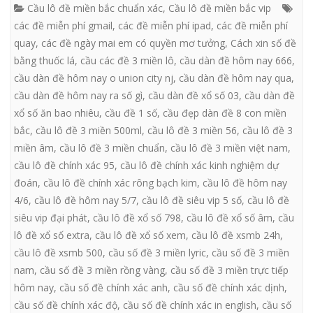
Cầu lô đề miền bắc chuẩn xác
,
Cầu lô đề miền bắc vip
các đề miễn phí gmail
,
các đề miễn phí ipad
,
các đề miễn phí
quay
,
các đề ngày mai em có quyền mơ tưởng
,
Cách xin số đề
bằng thuốc lá
,
cầu các đề 3 miền lô
,
cầu dàn đề hôm nay 666
,
cầu dàn đề hôm nay o union city nj
,
cầu dàn đề hôm nay qua
,
cầu dàn đề hôm nay ra số gì
,
cầu dàn đề xổ số 03
,
cầu dàn đề
xổ số ăn bao nhiêu
,
cầu đề 1 số
,
cầu đẹp dàn đề 8 con miền
bắc
,
cầu lô đề 3 miền 500ml
,
cầu lô đề 3 miền 56
,
cầu lô đề 3
miền âm
,
cầu lô đề 3 miền chuẩn
,
cầu lô đề 3 miền việt nam
,
cầu lô đề chính xác 95
,
cầu lô đề chính xác kinh nghiệm dự
đoán
,
cầu lô đề chính xác rông bạch kim
,
cầu lô đề hôm nay
4/6
,
cầu lô đề hôm nay 5/7
,
cầu lô đề siêu vip 5 số
,
cầu lô đề
siêu vip đại phát
,
cầu lô đề xổ số 798
,
cầu lô đề xổ số âm
,
cầu
lô đề xổ số extra
,
cầu lô đề xổ số xem
,
cầu lô đề xsmb 24h
,
cầu lô đề xsmb 500
,
cầu số đề 3 miền lyric
,
cầu số đề 3 miền
nam
,
cầu số đề 3 miền rồng vàng
,
cầu số đề 3 miền trực tiếp
hôm nay
,
cầu số đề chính xác anh
,
cầu số đề chính xác dịnh
,
cầu số đề chính xác độ
,
cầu số đề chính xác in english
,
cầu số