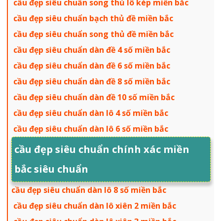
cầu đẹp siêu chuẩn song thủ lô kép miền bắc
cầu đẹp siêu chuẩn bạch thủ đề miền bắc
cầu đẹp siêu chuẩn song thủ đề miền bắc
cầu đẹp siêu chuẩn dàn đề 4 số miền bắc
cầu đẹp siêu chuẩn dàn đề 6 số miền bắc
cầu đẹp siêu chuẩn dàn đề 8 số miền bắc
cầu đẹp siêu chuẩn dàn đề 10 số miền bắc
cầu đẹp siêu chuẩn dàn lô 4 số miền bắc
cầu đẹp siêu chuẩn dàn lô 6 số miền bắc
cầu đẹp siêu chuẩn chính xác miền
bắc siêu chuẩn
cầu đẹp siêu chuẩn dàn lô 8 số miền bắc
cầu đẹp siêu chuẩn dàn lô xiên 2 miền bắc