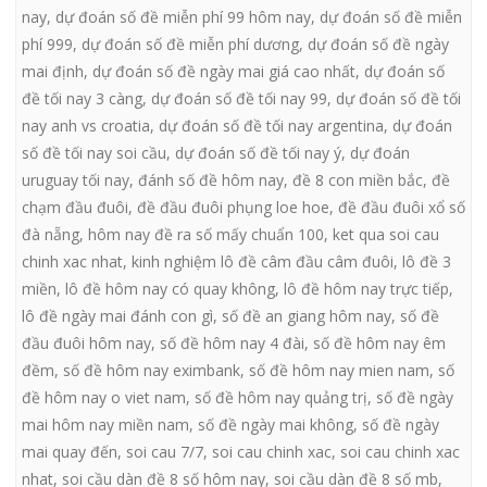
nay
,
dự đoán số đề miễn phí 99 hôm nay
,
dự đoán số đề miễn
phí 999
,
dự đoán số đề miễn phí dương
,
dự đoán số đề ngày
mai định
,
dự đoán số đề ngày mai giá cao nhất
,
dự đoán số
đề tối nay 3 càng
,
dự đoán số đề tối nay 99
,
dự đoán số đề tối
nay anh vs croatia
,
dự đoán số đề tối nay argentina
,
dự đoán
số đề tối nay soi cầu
,
dự đoán số đề tối nay ý
,
dự đoán
uruguay tối nay
,
đánh số đề hôm nay
,
đề 8 con miền bắc
,
đề
chạm đầu đuôi
,
đề đầu đuôi phụng loe hoe
,
đề đầu đuôi xổ số
đà nẵng
,
hôm nay đề ra số mấy chuẩn 100
,
ket qua soi cau
chinh xac nhat
,
kinh nghiệm lô đề câm đầu câm đuôi
,
lô đề 3
miền
,
lô đề hôm nay có quay không
,
lô đề hôm nay trực tiếp
,
lô đề ngày mai đánh con gì
,
số đề an giang hôm nay
,
số đề
đầu đuôi hôm nay
,
số đề hôm nay 4 đài
,
số đề hôm nay êm
đềm
,
số đề hôm nay eximbank
,
số đề hôm nay mien nam
,
số
đề hôm nay o viet nam
,
số đề hôm nay quảng trị
,
số đề ngày
mai hôm nay miền nam
,
số đề ngày mai không
,
số đề ngày
mai quay đến
,
soi cau 7/7
,
soi cau chinh xac
,
soi cau chinh xac
nhat
,
soi cầu dàn đề 8 số hôm nay
,
soi cầu dàn đề 8 số mb
,