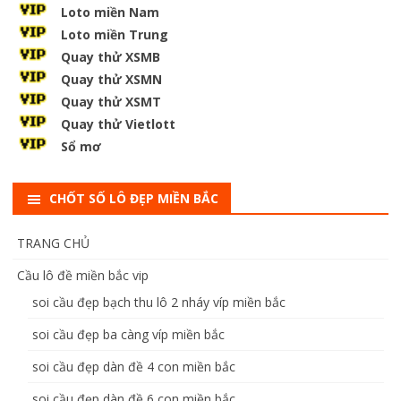
Loto miền Nam
Loto miền Trung
Quay thử XSMB
Quay thử XSMN
Quay thử XSMT
Quay thử Vietlott
Sổ mơ
CHỐT SỐ LÔ ĐẸP MIỀN BẮC
TRANG CHỦ
Cầu lô đề miền bắc vip
soi cầu đẹp bạch thu lô 2 nháy víp miền bắc
soi cầu đẹp ba càng víp miền bắc
soi cầu đẹp dàn đề 4 con miền bắc
soi cầu đẹp dàn đề 6 con miền bắc