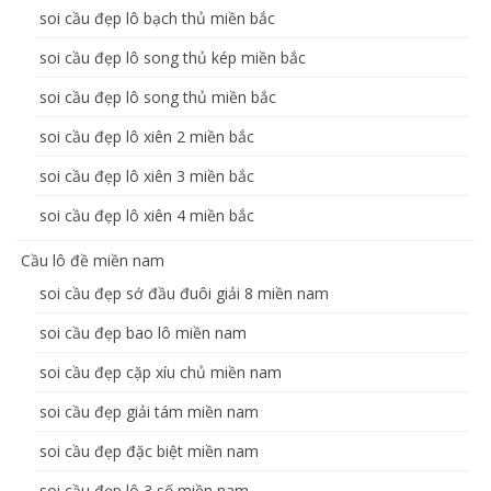
soi cầu đẹp lô bạch thủ miền bắc
soi cầu đẹp lô song thủ kép miền bắc
soi cầu đẹp lô song thủ miền bắc
soi cầu đẹp lô xiên 2 miền bắc
soi cầu đẹp lô xiên 3 miền bắc
soi cầu đẹp lô xiên 4 miền bắc
Cầu lô đề miền nam
soi cầu đẹp sớ đầu đuôi giải 8 miền nam
soi cầu đẹp bao lô miền nam
soi cầu đẹp cặp xíu chủ miền nam
soi cầu đẹp giải tám miền nam
soi cầu đẹp đặc biệt miền nam
soi cầu đẹp lô 3 số miền nam