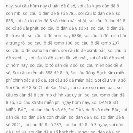
nay
,
soi cầu hôm nay chuẩn đề 8 số
,
soi cầu kqxs dàn đề 8
con mb
,
soi cầu lô dàn đề 8 số 8785
,
soi cầu lô dàn đề 8 số
888
,
soi cầu lô dàn đề 8 số chính xác nhất
,
soi cầu lô dàn đề 8
số xổ số đài phát
,
soi cầu lô dàn đề 8 số xs
,
soi cầu lô dàn đề
8 số xsmb
,
soi cầu lô đề hôm nay 6886
,
soi cầu lô đề miền bắc
a trúng rồi
,
soi cau lô đề xsmb 100
,
soi cầu lô đề xsmb 207
,
soi cầu lô đề xsmb ba miền
,
soi cầu lô đề xsmb bắc
,
soi cầu lô
đề xsmb it
,
soi cầu lô đề xsmb lâu về nhất
,
soi cầu lô đề xsmb
ơi hôm nay
,
soi cầu lô tô dàn đề 8 số
,
soi cầu miền bắc đề 8
số
,
Soi cầu miễn phí 888 đề 8 số
,
Soi cầu Rồng Bạch Kim miễn
phí chính xác 8 số đề
,
soi cầu số đề miền bắc
,
Soi cầu VIP 8 số
,
Soi Cầu VIP 8 Số Chính Xác Nhất
,
soi cau xo so mien bac
,
soi
cầu xs dàn đề 8 con mb chính xác uy tín
,
soi cau xsmb dàn đề
8 số
,
Soi cầu XSMB miễn phí ngày hôm nay
,
Soi DÀN 8 SỐ
MIỀN BẮC
,
soi dàn cầu 8 số đề
,
Soi DÀN de 8 số miền Bắc
,
soi
dàn đề
,
soi dàn đề 8 con chuẩn
,
soi dàn đề 8 số
,
soi dàn đề 8
số 2021
,
soi dàn đề 8 số 287
,
soi dàn đề 8 số 3 ngày
,
soi dàn
đề 8 số 99
,
soi dàn đề 8 số bach thu 2nhay
,
soi dàn đề 8 số