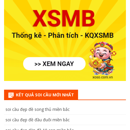
KẾT QUẢ SOI CẦU MỚI NHẤT
soi cầu đẹp đề song thủ miền bắc
soi cầu đẹp đề đầu đuôi miền bắc