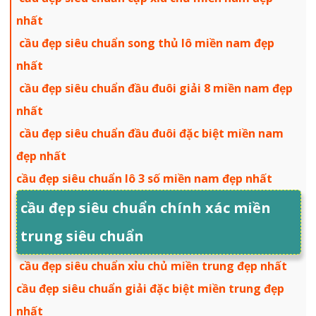
nhất
cầu đẹp siêu chuẩn song thủ lô miền nam đẹp
nhất
cầu đẹp siêu chuẩn đầu đuôi giải 8 miền nam đẹp
nhất
cầu đẹp siêu chuẩn đầu đuôi đặc biệt miền nam
đẹp nhất
cầu đẹp siêu chuẩn lô 3 số miền nam đẹp nhất
cầu đẹp siêu chuẩn chính xác miền
trung siêu chuẩn
cầu đẹp siêu chuẩn xỉu chủ miền trung đẹp nhất
cầu đẹp siêu chuẩn giải đặc biệt miền trung đẹp
nhất