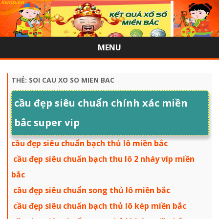
MENU
Skip
to
content
THẺ:
SOI CAU XO SO MIEN BAC
cầu đẹp siêu chuẩn chính xác miền
bắc super vip
cầu đẹp siêu chuẩn bạch thủ lô miền bắc
cầu đẹp siêu chuẩn bạch thu lô 2 nháy víp miền
bắc
cầu đẹp siêu chuẩn song thủ lô miền bắc
cầu đẹp siêu chuẩn bạch thủ lô kép miền bắc