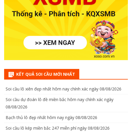
KẾT QUẢ SOI CẦU MỚI NHẤT
Soi cầu lô xiên đẹp nhất hôm nay chính xác ngày 08/08/2026
Soi cầu dự đoán lô đề miền bắc hôm nay chính xác ngày
08/08/2026
Bạch thủ lô đẹp nhất hôm nay ngày 08/08/2026
Soi cầu lô kép miền bắc 247 miễn phí ngày 08/08/2026