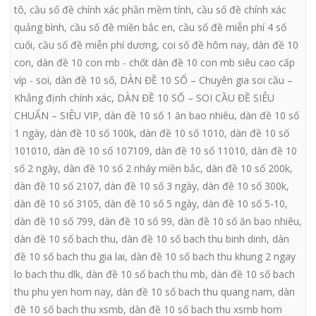
tô
,
cầu số đề chính xác phần mềm tính
,
cầu số đề chính xác
quảng bình
,
cầu số đề miền bắc en
,
cầu số đề miễn phí 4 số
cuối
,
cầu số đề miễn phí dương
,
coi số đề hôm nay
,
dàn đề 10
con
,
dàn đề 10 con mb - chốt dàn đề 10 con mb siêu cao cấp
víp - soi
,
dàn đề 10 số
,
DÀN ĐỀ 10 SỐ – Chuyên gia soi cầu –
Khẳng định chính xác
,
DÀN ĐỀ 10 SỐ – SOI CẦU ĐỀ SIÊU
CHUẨN – SIÊU VIP
,
dàn đề 10 số 1 ăn bao nhiêu
,
dàn đề 10 số
1 ngày
,
dàn đề 10 số 100k
,
dàn đề 10 số 1010
,
dàn đề 10 số
101010
,
dàn đề 10 số 107109
,
dàn đề 10 số 11010
,
dàn đề 10
số 2 ngày
,
dàn đề 10 số 2 nháy miền bắc
,
dàn đề 10 số 200k
,
dàn đề 10 số 2107
,
dàn đề 10 số 3 ngày
,
dàn đề 10 số 300k
,
dàn đề 10 số 3105
,
dàn đề 10 số 5 ngày
,
dàn đề 10 số 5-10
,
dàn đề 10 số 799
,
dàn đề 10 số 99
,
dàn đề 10 số ăn bao nhiêu
,
dàn đề 10 số bach thu
,
dàn đề 10 số bach thu binh dinh
,
dàn
đề 10 số bach thu gia lai
,
dàn đề 10 số bach thu khung 2 ngay
lo bach thu dlk
,
dàn đề 10 số bach thu mb
,
dàn đề 10 số bach
thu phu yen hom nay
,
dàn đề 10 số bach thu quang nam
,
dàn
đề 10 số bach thu xsmb
,
dàn đề 10 số bach thu xsmb hom