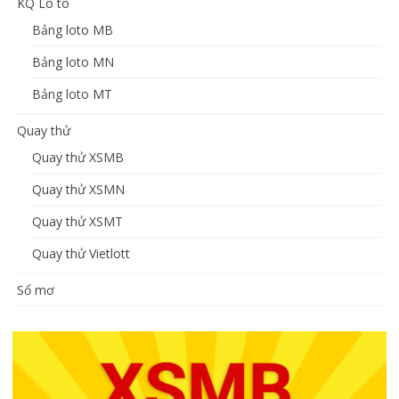
KQ Lô tô
Bảng loto MB
Bảng loto MN
Bảng loto MT
Quay thử
Quay thử XSMB
Quay thử XSMN
Quay thử XSMT
Quay thử Vietlott
Sổ mơ