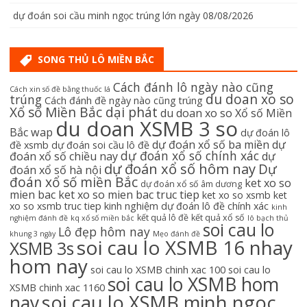
dự đoán soi cầu minh ngọc trúng lớn ngày 08/08/2026
SONG THỦ LÔ MIỀN BẮC
Cách đánh lô ngày nào cũng
Cách xin số đề bằng thuốc lá
du doan xo so
trúng
Cách đánh đề ngày nào cũng trúng
Xổ số Miền Bắc dại phát
du doan xo so Xổ số Miền
du doan XSMB 3 so
Bắc wap
dự đoán lô
dự đoán xổ số ba miền
dự
đề xsmb
dự đoán soi cầu lô đề
dự đoán xổ số chính xác
đoán xổ số chiều nay
dự
dự đoán xổ số hôm nay
Dự
đoán xổ số hà nội
đoán xổ số miền Bắc
ket xo so
dự đoán xổ số âm dương
mien bac
ket xo so mien bac truc tiep
ket xo so xsmb
ket
xo so xsmb truc tiep
kinh nghiệm dự đoán lô đề chính xác
kinh
kết quả lô đề
kết quả xổ số
nghiệm đánh đề
kq xổ số miền bắc
lô bạch thủ
soi cau lo
Lô đẹp hôm nay
khung 3 ngày
Mẹo đánh đề
soi cau lo XSMB 16 nhay
XSMB 3s
hom nay
soi cau lo XSMB chinh xac 100
soi cau lo
soi cau lo XSMB hom
XSMB chinh xac 1160
soi cau lo XSMB minh ngoc
nay