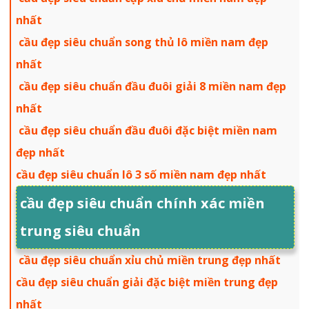
nhất
cầu đẹp siêu chuẩn song thủ lô miền nam đẹp
nhất
cầu đẹp siêu chuẩn đầu đuôi giải 8 miền nam đẹp
nhất
cầu đẹp siêu chuẩn đầu đuôi đặc biệt miền nam
đẹp nhất
cầu đẹp siêu chuẩn lô 3 số miền nam đẹp nhất
cầu đẹp siêu chuẩn chính xác miền
trung siêu chuẩn
cầu đẹp siêu chuẩn xỉu chủ miền trung đẹp nhất
cầu đẹp siêu chuẩn giải đặc biệt miền trung đẹp
nhất