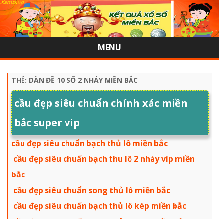
MENU
Skip
to
content
THẺ:
DÀN ĐỀ 10 SỐ 2 NHÁY MIỀN BẮC
cầu đẹp siêu chuẩn chính xác miền
bắc super vip
cầu đẹp siêu chuẩn bạch thủ lô miền bắc
cầu đẹp siêu chuẩn bạch thu lô 2 nháy víp miền
bắc
cầu đẹp siêu chuẩn song thủ lô miền bắc
cầu đẹp siêu chuẩn bạch thủ lô kép miền bắc