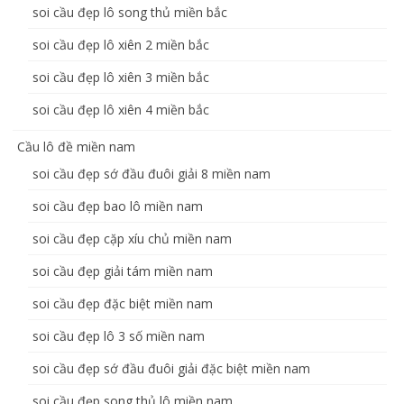
soi cầu đẹp lô song thủ miền bắc
soi cầu đẹp lô xiên 2 miền bắc
soi cầu đẹp lô xiên 3 miền bắc
soi cầu đẹp lô xiên 4 miền bắc
Cầu lô đề miền nam
soi cầu đẹp sớ đầu đuôi giải 8 miền nam
soi cầu đẹp bao lô miền nam
soi cầu đẹp cặp xíu chủ miền nam
soi cầu đẹp giải tám miền nam
soi cầu đẹp đặc biệt miền nam
soi cầu đẹp lô 3 số miền nam
soi cầu đẹp sớ đầu đuôi giải đặc biệt miền nam
soi cầu đẹp song thủ lô miền nam