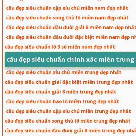
cầu đẹp siêu chuẩn cặp xỉu chủ miền nam đẹp nhất
cầu đẹp siêu chuẩn song thủ lô miền nam đẹp nhất
cầu đẹp siêu chuẩn đầu đuôi giải 8 miền nam đẹp nhấ
cầu đẹp siêu chuẩn đầu đuôi đặc biệt miền nam đẹp n
cầu đẹp siêu chuẩn lô 3 số miền nam đẹp nhất
cầu đẹp siêu chuẩn chính xác miền trung
cầu đẹp siêu chuẩn xỉu chủ miền trung đẹp nhất
cầu đẹp siêu chuẩn giải đặc biệt miền trung đẹp nhất
cầu đẹp siêu chuẩn giải 8 miền trung đẹp nhất
cầu đẹp siêu chuẩn bao lô miền trung đẹp nhất
cầu đẹp siêu chuẩn cặp xỉu chủ miền trung đẹp nhất
cầu đẹp siêu chuẩn song thủ lô miền trung đẹp nhất
cầu đẹp siêu chuẩn đầu đuôi giải 8 miền trung đẹp nhấ