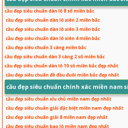
cầu đẹp siêu chuẩn dàn lô 8 số miền bắc
cầu đẹp siêu chuẩn dàn lô xiên 2 miền bắc
cầu đẹp siêu chuẩn dàn lô xiên 3 miền bắc
cầu đẹp siêu chuẩn dàn lô xiên 4 miền bắc
cầu đẹp siêu chuẩn 3 càng miền bắc
cầu đẹp siêu chuẩn dàn 3 càng 2 số miền bắc
cầu đẹp siêu chuẩn dàn lô 10 số miền bắc đẹp nhất
cầu đẹp siêu chuẩn đề đầu đuôi miền bắc đẹp nhất
cầu đẹp siêu chuẩn chính xác miền nam s
cầu đẹp siêu chuẩn xỉu chủ miền nam đẹp nhất
cầu đẹp siêu chuẩn giải đặc biệt miền nam đẹp nhất
cầu đẹp siêu chuẩn giải 8 miền nam đẹp nhất
cầu đẹp siêu chuẩn bao lô miền nam đẹp nhất