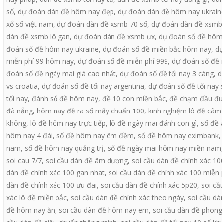
số
,
dự đoán dàn đề hôm nay đẹp
,
dự đoán dàn đề hôm nay ukrain
xổ số việt nam
,
dự đoán dàn đề xsmb 70 số
,
dự đoán dàn đề xsmb
dàn đề xsmb lô gan
,
dự đoán dàn đề xsmb ưx
,
dự đoán số đề hôm
đoán số đề hôm nay ukraine
,
dự đoán số đề miền bắc hôm nay
,
d
miễn phí 99 hôm nay
,
dự đoán số đề miễn phí 999
,
dự đoán số đề 
đoán số đề ngày mai giá cao nhất
,
dự đoán số đề tối nay 3 càng
,
d
vs croatia
,
dự đoán số đề tối nay argentina
,
dự đoán số đề tối nay 
tối nay
,
đánh số đề hôm nay
,
đề 10 con miền bắc
,
đề chạm đầu đu
đà nẵng
,
hôm nay đề ra số mấy chuẩn 100
,
kinh nghiệm lô đề câm
không
,
lô đề hôm nay trực tiếp
,
lô đề ngày mai đánh con gì
,
số đề 
hôm nay 4 đài
,
số đề hôm nay êm đềm
,
số đề hôm nay eximbank
nam
,
số đề hôm nay quảng trị
,
số đề ngày mai hôm nay miền nam
soi cau 7/7
,
soi cầu dàn đề âm dương
,
soi cầu dàn đề chính xác 10
dàn đề chính xác 100 gan nhat
,
soi cầu dàn đề chính xác 100 miễn 
dàn đề chính xác 100 ưu đãi
,
soi cầu dàn đề chính xác 5p20
,
soi cầ
xác lô đề miền bắc
,
soi cầu dàn đề chính xác theo ngày
,
soi cầu dà
đề hôm nay ăn
,
soi cầu dàn đề hôm nay em
,
soi cầu dàn đề phong