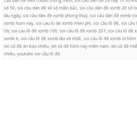
cầu dàn đề siêu chuẩn thông minh
,
soi cầu dàn đề tối nay 10 số kh
số 50
,
soi cầu dàn đề xổ số miền bắc
,
soi cầu dàn đề xsmb 20 số n
lâu ngày
,
soi cầu dàn đề xsmb phong thuỷ
,
soi cầu dàn đề xsmb ro
xsmb hom nay
,
soi cau lo de xsmb mien phi
,
soi cầu lô đề
,
soi cầu
rồi
,
soi cau lô đề xsmb 100
,
soi cầu lô đề xsmb 207
,
soi cầu lô đề
xsmb it
,
soi cầu lô đề xsmb lâu về nhất
,
soi cầu lô đề xsmb ơi hôm
xin số đề ăn bao nhiêu
,
xin số đề hôm nay miền nam
,
xin số đề mi
nhiêu
,
youtube soi cầu lô đề