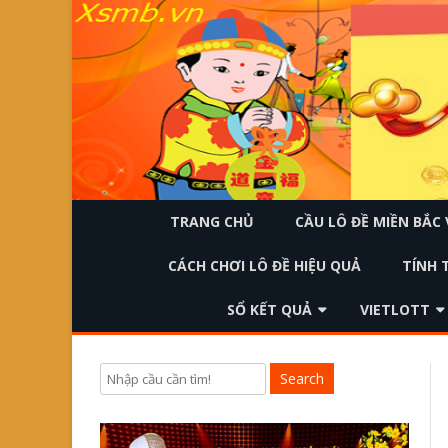
TRANG CHỦ
CẦU LÔ ĐỀ MIỀN BẮC 
CÁCH CHƠI LÔ ĐỀ HIỆU QUẢ
SOI CẦU ĐẸP BẠCH THU LÔ
TÍNH 
NHÁY VÍP MIỀN BẮC
SỔ KẾT QUẢ
VIETLOTT
SOI CẦU ĐẸP BA CÀNG VÍP 
SỔ KẾT QUẢ XSMB
BẮC
XỔ SỐ VIETLOT
Search
SỔ KẾT QUẢ XSMN
SOI CẦU ĐẸP DÀN ĐỀ 4 CON
XO SO MEGA 6/
MIỀN BẮC
SỔ KẾT QUẢ XSMT
XỔ SỐ POWER 6