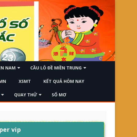
ỀN NAM
CẦU LÔ ĐỀ MIỀN TRUNG
ĐẦU ĐUÔI GIẢI
MN
XSMT
SOI CẦU ĐẸP BAO LÔ MIỀN
KẾT QUẢ HÔM NAY
TRUNG
QUAY THỬ
SỔ MƠ
 LÔ MIỀN NAM
SOI CẦU ĐẸP CẶP XÍU CHỦ MIỀN
 MB
QUAY THỬ XSMB
TRUNG
 XÍU CHỦ MIỀN
 MN
QUAY THỬ XSMN
SOI CẦU ĐẸP ĐẶC BIỆT MIỀN
TRUNG
per vip
I TÁM MIỀN
 MT
QUAY THỬ XSMT