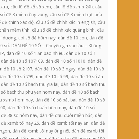
xtra
,
cầu lô đề xổ số xem
,
cầu lô đề xsmb 24h
,
cầu
 số đề 3 miền rồng vàng
,
cầu số đề 3 miền trực tiếp
ố đề chính xác độ
,
cầu số đề chính xác in english
,
cầu
 phần mềm tính
,
cầu số đề chính xác quảng bình
,
cầu
hí dương
,
coi số đề hôm nay
,
dàn đề 10 con
,
dàn đề
0 số
,
DÀN ĐỀ 10 SỐ – Chuyên gia soi cầu – Khẳng
IP
,
dàn đề 10 số 1 ăn bao nhiêu
,
dàn đề 10 số 1
,
dàn đề 10 số 107109
,
dàn đề 10 số 11010
,
dàn đề
n đề 10 số 2107
,
dàn đề 10 số 3 ngày
,
dàn đề 10 số
dàn đề 10 số 799
,
dàn đề 10 số 99
,
dàn đề 10 số ăn
,
dàn đề 10 số bach thu gia lai
,
dàn đề 10 số bach thu
 số bach thu phu yen hom nay
,
dàn đề 10 số bach
hu xsmb hom nay
,
dàn đề 10 số bất bại
,
dàn đề 10 số
100
,
dàn đề 10 số chuẩn hôm nay
,
dàn đề 10 số
 đề 38 số hôm nay
,
dàn đề đầu đuôi miền bắc
,
dàn
 đề xsmb tối nay 25
,
dàn đề xsmb tối nay ăn
,
dàn đề
 ngon
,
dàn đề xsmb tối nay ông nội
,
dàn đề xsmb tối
 đề xsmb tối nay yêu
,
dự đoán dàn đề hôm nay 100