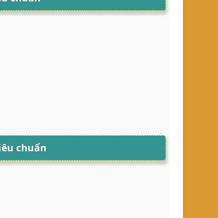
iêu chuẩn