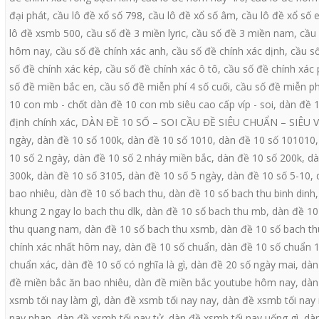
đại phát
,
cầu lô đề xổ số 798
,
cầu lô đề xổ số âm
,
cầu lô đề xổ số e
lô đề xsmb 500
,
cầu số đề 3 miền lyric
,
cầu số đề 3 miền nam
,
cầu
hôm nay
,
cầu số đề chính xác anh
,
cầu số đề chính xác dịnh
,
cầu s
số đề chính xác kép
,
cầu số đề chính xác ô tô
,
cầu số đề chính xác
số đề miền bắc en
,
cầu số đề miễn phí 4 số cuối
,
cầu số đề miễn p
10 con mb - chốt dàn đề 10 con mb siêu cao cấp víp - soi
,
dàn đề 1
định chính xác
,
DÀN ĐỀ 10 SỐ – SOI CẦU ĐỀ SIÊU CHUẨN – SIÊU V
ngày
,
dàn đề 10 số 100k
,
dàn đề 10 số 1010
,
dàn đề 10 số 101010
10 số 2 ngày
,
dàn đề 10 số 2 nháy miền bắc
,
dàn đề 10 số 200k
,
dà
300k
,
dàn đề 10 số 3105
,
dàn đề 10 số 5 ngày
,
dàn đề 10 số 5-10
,
bao nhiêu
,
dàn đề 10 số bach thu
,
dàn đề 10 số bach thu binh dinh
khung 2 ngay lo bach thu dlk
,
dàn đề 10 số bach thu mb
,
dàn đề 10
thu quang nam
,
dàn đề 10 số bach thu xsmb
,
dàn đề 10 số bach t
chính xác nhất hôm nay
,
dàn đề 10 số chuẩn
,
dàn đề 10 số chuẩn 
chuẩn xác
,
dàn đề 10 số có nghĩa là gì
,
dàn đề 20 số ngày mai
,
dàn
đề miền bắc ăn bao nhiêu
,
dàn đề miền bắc youtube hôm nay
,
dàn
xsmb tối nay làm gì
,
dàn đề xsmb tối nay nay
,
dàn đề xsmb tối nay
nay phap
,
dàn đề xsmb tối nay tử
,
dàn đề xsmb tối nay uống gì
,
dàn