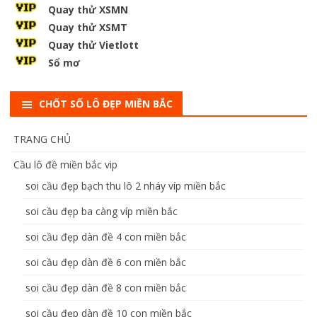
Quay thử XSMN
Quay thử XSMT
Quay thử Vietlott
Sổ mơ
CHỐT SỐ LÔ ĐẸP MIỀN BẮC
TRANG CHỦ
Cầu lô đề miền bắc vip
soi cầu đẹp bạch thu lô 2 nháy víp miền bắc
soi cầu đẹp ba càng víp miền bắc
soi cầu đẹp dàn đề 4 con miền bắc
soi cầu đẹp dàn đề 6 con miền bắc
soi cầu đẹp dàn đề 8 con miền bắc
soi cầu đẹp dàn đề 10 con miền bắc