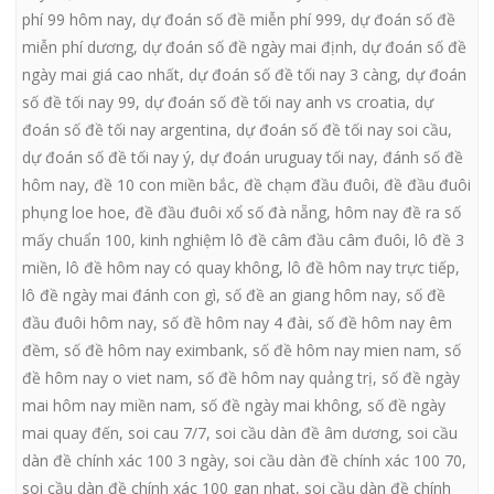
phí 99 hôm nay
,
dự đoán số đề miễn phí 999
,
dự đoán số đề
miễn phí dương
,
dự đoán số đề ngày mai định
,
dự đoán số đề
ngày mai giá cao nhất
,
dự đoán số đề tối nay 3 càng
,
dự đoán
số đề tối nay 99
,
dự đoán số đề tối nay anh vs croatia
,
dự
đoán số đề tối nay argentina
,
dự đoán số đề tối nay soi cầu
,
dự đoán số đề tối nay ý
,
dự đoán uruguay tối nay
,
đánh số đề
hôm nay
,
đề 10 con miền bắc
,
đề chạm đầu đuôi
,
đề đầu đuôi
phụng loe hoe
,
đề đầu đuôi xổ số đà nẵng
,
hôm nay đề ra số
mấy chuẩn 100
,
kinh nghiệm lô đề câm đầu câm đuôi
,
lô đề 3
miền
,
lô đề hôm nay có quay không
,
lô đề hôm nay trực tiếp
,
lô đề ngày mai đánh con gì
,
số đề an giang hôm nay
,
số đề
đầu đuôi hôm nay
,
số đề hôm nay 4 đài
,
số đề hôm nay êm
đềm
,
số đề hôm nay eximbank
,
số đề hôm nay mien nam
,
số
đề hôm nay o viet nam
,
số đề hôm nay quảng trị
,
số đề ngày
mai hôm nay miền nam
,
số đề ngày mai không
,
số đề ngày
mai quay đến
,
soi cau 7/7
,
soi cầu dàn đề âm dương
,
soi cầu
dàn đề chính xác 100 3 ngày
,
soi cầu dàn đề chính xác 100 70
,
soi cầu dàn đề chính xác 100 gan nhat
,
soi cầu dàn đề chính