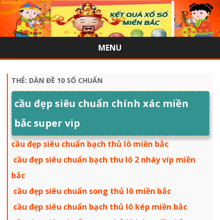
MENU
Skip
to
content
THẺ:
DÀN ĐỀ 10 SỐ CHUẨN
cầu đẹp siêu chuẩn chính xác miền
bắc super vip
cầu đẹp siêu chuẩn bạch thủ lô miền bắc
cầu đẹp siêu chuẩn bạch thu lô 2 nháy víp miền
bắc
cầu đẹp siêu chuẩn song thủ lô miền bắc
cầu đẹp siêu chuẩn bạch thủ lô kép miền bắc