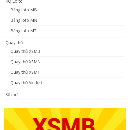
KQ Lô tô
Bảng loto MB
Bảng loto MN
Bảng loto MT
Quay thử
Quay thử XSMB
Quay thử XSMN
Quay thử XSMT
Quay thử Vietlott
Sổ mơ