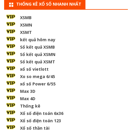
THỐNG KÊ XỔ SỐ NHANH NHẤT
XSMB
XSMN
XSMT
kết quả hôm nay
Sổ kết quả XSMB
Sổ kết quả XSMN
Sổ kết quả XSMT
xổ số vietlott
Xo so mega 6/45
xổ số Power 6/55
Max 3D
Max 4D
Thống kê
Xổ số điện toán 6x36
Xổ số điện toán 123
Xổ số thần tài