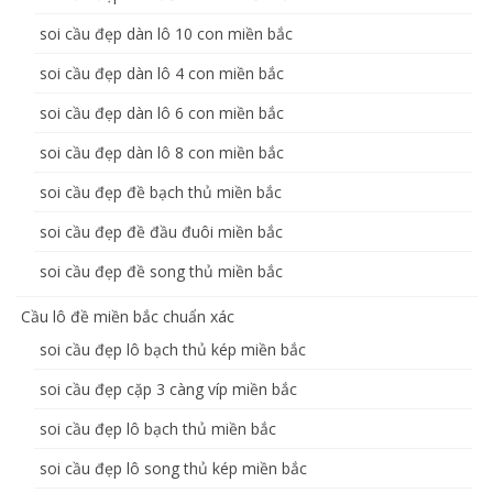
soi cầu đẹp dàn lô 10 con miền bắc
soi cầu đẹp dàn lô 4 con miền bắc
soi cầu đẹp dàn lô 6 con miền bắc
soi cầu đẹp dàn lô 8 con miền bắc
soi cầu đẹp đề bạch thủ miền bắc
soi cầu đẹp đề đầu đuôi miền bắc
soi cầu đẹp đề song thủ miền bắc
Cầu lô đề miền bắc chuẩn xác
soi cầu đẹp lô bạch thủ kép miền bắc
soi cầu đẹp cặp 3 càng víp miền bắc
soi cầu đẹp lô bạch thủ miền bắc
soi cầu đẹp lô song thủ kép miền bắc