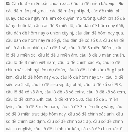
Cầu lô đề miền bắc chuẩn xác
,
Cầu lô đề miền bắc vip
các đề miễn phí gmail
,
các đề miễn phí ipad
,
các đề miễn phí
quay
,
các đề ngày mai em có quyền mơ tưởng
,
Cách xin số đề
bằng thuốc lá
,
cầu các đề 3 miền lô
,
cầu dàn đề hôm nay 666
,
cầu dàn đề hôm nay o union city nj
,
cầu dàn đề hôm nay qua
,
cầu dàn đề hôm nay ra số gì
,
cầu dàn đề xổ số 03
,
cầu dàn đề
xổ số ăn bao nhiêu
,
cầu đề 1 số
,
cầu lô đề 3 miền 500ml
,
cầu
lô đề 3 miền 56
,
cầu lô đề 3 miền âm
,
cầu lô đề 3 miền chuẩn
,
cầu lô đề 3 miền việt nam
,
cầu lô đề chính xác 95
,
cầu lô đề
chính xác kinh nghiệm dự đoán
,
cầu lô đề chính xác rông bạch
kim
,
cầu lô đề hôm nay 4/6
,
cầu lô đề hôm nay 5/7
,
cầu lô đề
siêu vip 5 số
,
cầu lô đề siêu vip đại phát
,
cầu lô đề xổ số 798
,
cầu lô đề xổ số âm
,
cầu lô đề xổ số extra
,
cầu lô đề xổ số xem
,
cầu lô đề xsmb 24h
,
cầu lô đề xsmb 500
,
cầu số đề 3 miền
lyric
,
cầu số đề 3 miền nam
,
cầu số đề 3 miền rồng vàng
,
cầu
số đề 3 miền trực tiếp hôm nay
,
cầu số đề chính xác anh
,
cầu
số đề chính xác dịnh
,
cầu số đề chính xác độ
,
cầu số đề chính
xác in english
,
cầu số đề chính xác kép
,
cầu số đề chính xác ô