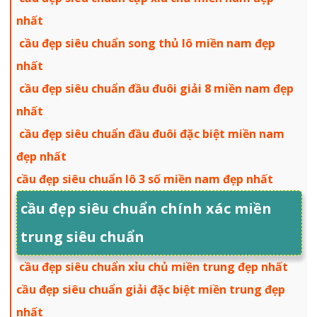
nhất
cầu đẹp siêu chuẩn song thủ lô miền nam đẹp
nhất
cầu đẹp siêu chuẩn đầu đuôi giải 8 miền nam đẹp
nhất
cầu đẹp siêu chuẩn đầu đuôi đặc biệt miền nam
đẹp nhất
cầu đẹp siêu chuẩn lô 3 số miền nam đẹp nhất
cầu đẹp siêu chuẩn chính xác miền
trung siêu chuẩn
cầu đẹp siêu chuẩn xỉu chủ miền trung đẹp nhất
cầu đẹp siêu chuẩn giải đặc biệt miền trung đẹp
nhất