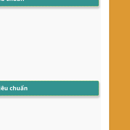
iêu chuẩn