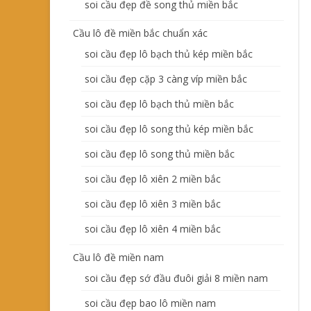
soi cầu đẹp đề song thủ miền bắc
Cầu lô đề miền bắc chuẩn xác
soi cầu đẹp lô bạch thủ kép miền bắc
soi cầu đẹp cặp 3 càng víp miền bắc
soi cầu đẹp lô bạch thủ miền bắc
soi cầu đẹp lô song thủ kép miền bắc
soi cầu đẹp lô song thủ miền bắc
soi cầu đẹp lô xiên 2 miền bắc
soi cầu đẹp lô xiên 3 miền bắc
soi cầu đẹp lô xiên 4 miền bắc
Cầu lô đề miền nam
soi cầu đẹp sớ đầu đuôi giải 8 miền nam
soi cầu đẹp bao lô miền nam