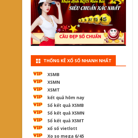
SOI CẦU ĐẸP DÀN ĐỀ 6 CON
MAX 3D
MIỀN BẮC
MAX 4D
SOI CẦU ĐẸP DÀN ĐỀ 8 CON
MIỀN BẮC
THỐNG KÊ
SOI CẦU ĐẸP DÀN ĐỀ 10 CO
MIỀN BẮC
THỐNG KÊ XỔ SỐ NHANH NHẤT
SOI CẦU ĐẸP DÀN LÔ 10 C
MIỀN BẮC
XSMB
SOI CẦU ĐẸP DÀN LÔ 4 CO
XSMN
MIỀN BẮC
XSMT
kết quả hôm nay
SOI CẦU ĐẸP DÀN LÔ 6 CO
Sổ kết quả XSMB
MIỀN BẮC
Sổ kết quả XSMN
Sổ kết quả XSMT
SOI CẦU ĐẸP DÀN LÔ 8 CO
xổ số vietlott
MIỀN BẮC
Xo so mega 6/45