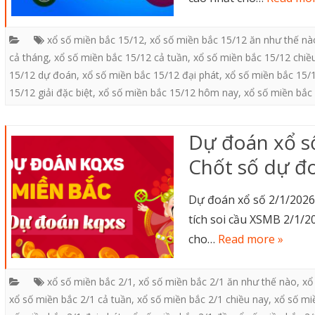
xổ số miền bắc 15/12
,
xổ số miền bắc 15/12 ăn như thế nà
cả tháng
,
xổ số miền bắc 15/12 cả tuần
,
xổ số miền bắc 15/12 chiề
15/12 dự đoán
,
xổ số miền bắc 15/12 đại phát
,
xổ số miền bắc 15/
15/12 giải đặc biệt
,
xổ số miền bắc 15/12 hôm nay
,
xổ số miền bắc
Dự đoán xổ số
Chốt số dự đ
Dự đoán xổ số 2/1/202
tích soi cầu XSMB 2/1/20
cho…
Read more »
xổ số miền bắc 2/1
,
xổ số miền bắc 2/1 ăn như thế nào
,
xổ
xổ số miền bắc 2/1 cả tuần
,
xổ số miền bắc 2/1 chiều nay
,
xổ số mi