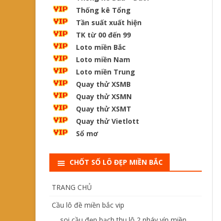
Thống kê Tổng
Tần suất xuất hiện
TK từ 00 đến 99
Loto miền Bắc
Loto miền Nam
Loto miền Trung
Quay thử XSMB
Quay thử XSMN
Quay thử XSMT
Quay thử Vietlott
Sổ mơ
CHỐT SỐ LÔ ĐẸP MIỀN BẮC
TRANG CHỦ
Cầu lô đề miền bắc vip
soi cầu đẹp bạch thu lô 2 nháy víp miền