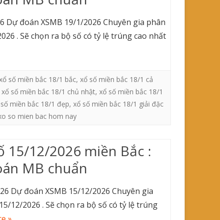
26 Dự đoán XSMB 19/1/2026 Chuyên gia phân
026 . Sẽ chọn ra bộ số có tỷ lệ trúng cao nhất
xổ số miền bắc 18/1 bắc
,
xổ số miền bắc 18/1 cả
,
xổ số miền bắc 18/1 chủ nhật
,
xổ số miền bắc 18/1
 số miền bắc 18/1 đẹp
,
xổ số miền bắc 18/1 giải đặc
xo so mien bac hom nay
ố 15/12/2026 miền Bắc :
oán MB chuẩn
026 Dự đoán XSMB 15/12/2026 Chuyên gia
5/12/2026 . Sẽ chọn ra bộ số có tỷ lệ trúng
e »