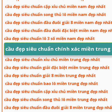
cầu đẹp siêu chuẩn cặp xỉu chủ miền nam đẹp nhất
cầu đẹp siêu chuẩn song thủ lô miền nam đẹp nhất
cầu đẹp siêu chuẩn đầu đuôi giải 8 miền nam đẹp nhấ
cầu đẹp siêu chuẩn đầu đuôi đặc biệt miền nam đẹp n
cầu đẹp siêu chuẩn lô 3 số miền nam đẹp nhất
cầu đẹp siêu chuẩn chính xác miền trung
cầu đẹp siêu chuẩn xỉu chủ miền trung đẹp nhất
cầu đẹp siêu chuẩn giải đặc biệt miền trung đẹp nhất
cầu đẹp siêu chuẩn giải 8 miền trung đẹp nhất
cầu đẹp siêu chuẩn bao lô miền trung đẹp nhất
cầu đẹp siêu chuẩn cặp xỉu chủ miền trung đẹp nhất
cầu đẹp siêu chuẩn song thủ lô miền trung đẹp nhất
cầu đẹp siêu chuẩn đầu đuôi giải 8 miền trung đẹp nhấ