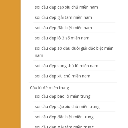
soi cầu đẹp cặp xíu chủ miền nam
soi cầu đẹp giải tám miền nam
soi cầu đẹp đặc biệt miền nam
soi cầu đẹp lô 3 số miền nam
soi cầu đẹp sớ đầu đuôi giải đặc biệt miền
nam
soi cầu đẹp song thủ lô miền nam
soi cầu đẹp xíu chủ miền nam
Cầu lô đề miền trung
soi cầu đẹp bao lô miền trung
soi cầu đẹp cặp xíu chủ miền trung
soi cầu đẹp đặc biệt miền trung
soi cầu đẹp giải tám miền trung