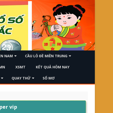
ỀN NAM
CẦU LÔ ĐỀ MIỀN TRUNG
ĐẦU ĐUÔI GIẢI
MN
XSMT
SOI CẦU ĐẸP BAO LÔ MIỀN
KẾT QUẢ HÔM NAY
TRUNG
QUAY THỬ
SỔ MƠ
 LÔ MIỀN NAM
SOI CẦU ĐẸP CẶP XÍU CHỦ MIỀN
 MB
QUAY THỬ XSMB
TRUNG
 XÍU CHỦ MIỀN
 MN
QUAY THỬ XSMN
SOI CẦU ĐẸP ĐẶC BIỆT MIỀN
TRUNG
per vip
I TÁM MIỀN
 MT
QUAY THỬ XSMT