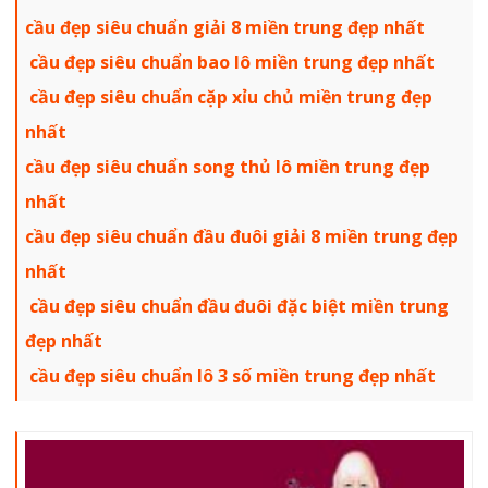
cầu đẹp siêu chuẩn giải 8 miền trung đẹp nhất
cầu đẹp siêu chuẩn bao lô miền trung đẹp nhất
cầu đẹp siêu chuẩn cặp xỉu chủ miền trung đẹp
nhất
cầu đẹp siêu chuẩn song thủ lô miền trung đẹp
nhất
cầu đẹp siêu chuẩn đầu đuôi giải 8 miền trung đẹp
nhất
cầu đẹp siêu chuẩn đầu đuôi đặc biệt miền trung
đẹp nhất
cầu đẹp siêu chuẩn lô 3 số miền trung đẹp nhất