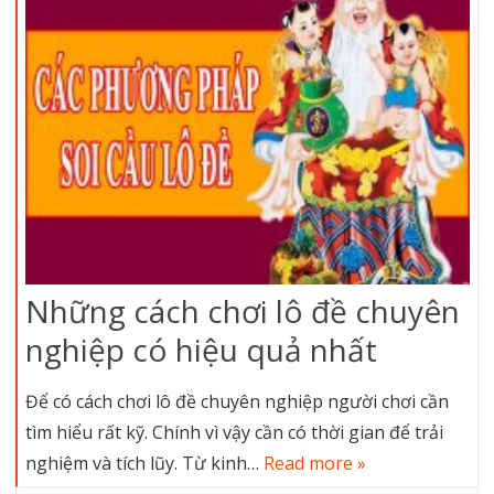
Những cách chơi lô đề chuyên
nghiệp có hiệu quả nhất
Để có cách chơi lô đề chuyên nghiệp người chơi cần
tìm hiểu rất kỹ. Chính vì vậy cần có thời gian để trải
nghiệm và tích lũy. Từ kinh…
Read more »