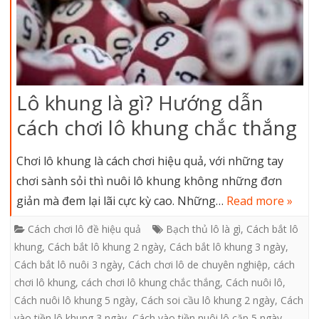
Lô khung là gì? Hướng dẫn
cách chơi lô khung chắc thắng
Chơi lô khung là cách chơi hiệu quả, với những tay
chơi sành sỏi thì nuôi lô khung không những đơn
giản mà đem lại lãi cực kỳ cao. Những…
Read more »
Cách chơi lô đề hiệu quả
Bạch thủ lô là gì
,
Cách bắt lô
khung
,
Cách bắt lô khung 2 ngày
,
Cách bắt lô khung 3 ngày
,
Cách bắt lô nuôi 3 ngày
,
Cách chơi lô de chuyên nghiệp
,
cách
chơi lô khung
,
cách chơi lô khung chắc thắng
,
Cách nuôi lô
,
Cách nuôi lô khung 5 ngày
,
Cách soi cầu lô khung 2 ngày
,
Cách
vào tiền lô khung 3 ngày
,
Cách vào tiền nuôi lô cặp 5 ngày
,