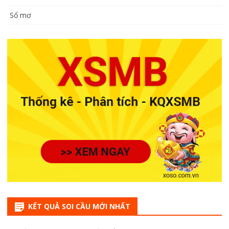
Sổ mơ
KẾT QUẢ SOI CẦU MỚI NHẤT