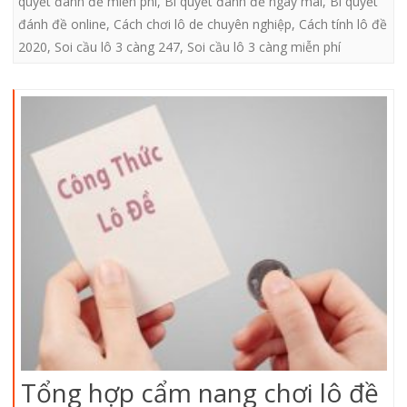
quyết đánh đề miễn phí
,
Bí quyết đánh đề ngày mai
,
Bí quyết
đánh đề online
,
Cách chơi lô de chuyên nghiệp
,
Cách tính lô đề
2020
,
Soi cầu lô 3 càng 247
,
Soi cầu lô 3 càng miễn phí
Tổng hợp cẩm nang chơi lô đề