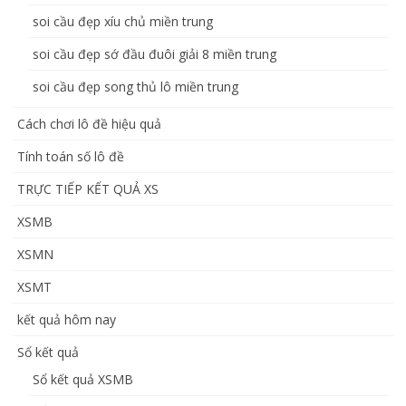
soi cầu đẹp xíu chủ miền trung
soi cầu đẹp sớ đầu đuôi giải 8 miền trung
soi cầu đẹp song thủ lô miền trung
Cách chơi lô đề hiệu quả
Tính toán số lô đề
TRỰC TIẾP KẾT QUẢ XS
XSMB
XSMN
XSMT
kết quả hôm nay
Sổ kết quả
Sổ kết quả XSMB