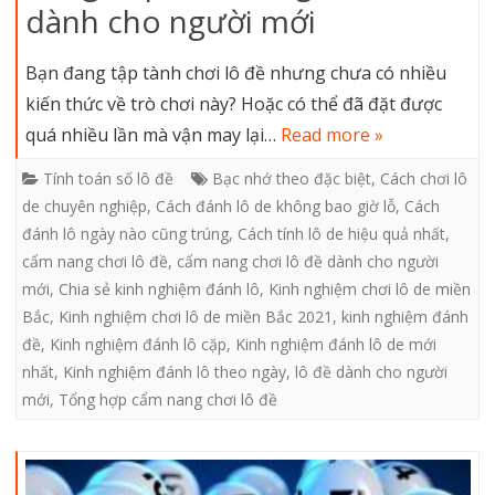
dành cho người mới
Bạn đang tập tành chơi lô đề nhưng chưa có nhiều
kiến thức về trò chơi này? Hoặc có thể đã đặt được
quá nhiều lần mà vận may lại…
Read more »
Tính toán số lô đề
Bạc nhớ theo đặc biệt
,
Cách chơi lô
de chuyên nghiệp
,
Cách đánh lô de không bao giờ lỗ
,
Cách
đánh lô ngày nào cũng trúng
,
Cách tính lô de hiệu quả nhất
,
cẩm nang chơi lô đề
,
cẩm nang chơi lô đề dành cho người
mới
,
Chia sẻ kinh nghiệm đánh lô
,
Kinh nghiệm chơi lô de miền
Bắc
,
Kinh nghiệm chơi lô de miền Bắc 2021
,
kinh nghiệm đánh
đề
,
Kinh nghiệm đánh lô cặp
,
Kinh nghiệm đánh lô de mới
nhất
,
Kinh nghiệm đánh lô theo ngày
,
lô đề dành cho người
mới
,
Tổng hợp cẩm nang chơi lô đề