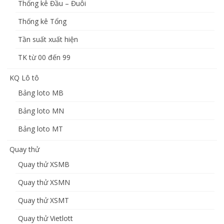
Thống kê Đầu – Đuôi
Thống kê Tổng
Tần suất xuất hiện
TK từ 00 đến 99
KQ Lô tô
Bảng loto MB
Bảng loto MN
Bảng loto MT
Quay thử
Quay thử XSMB
Quay thử XSMN
Quay thử XSMT
Quay thử Vietlott