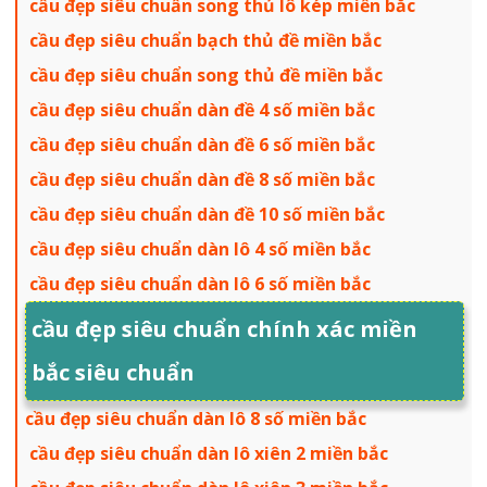
cầu đẹp siêu chuẩn song thủ lô kép miền bắc
cầu đẹp siêu chuẩn bạch thủ đề miền bắc
cầu đẹp siêu chuẩn song thủ đề miền bắc
cầu đẹp siêu chuẩn dàn đề 4 số miền bắc
cầu đẹp siêu chuẩn dàn đề 6 số miền bắc
cầu đẹp siêu chuẩn dàn đề 8 số miền bắc
cầu đẹp siêu chuẩn dàn đề 10 số miền bắc
cầu đẹp siêu chuẩn dàn lô 4 số miền bắc
cầu đẹp siêu chuẩn dàn lô 6 số miền bắc
cầu đẹp siêu chuẩn chính xác miền
bắc siêu chuẩn
cầu đẹp siêu chuẩn dàn lô 8 số miền bắc
cầu đẹp siêu chuẩn dàn lô xiên 2 miền bắc