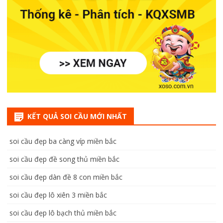
KẾT QUẢ SOI CẦU MỚI NHẤT
soi cầu đẹp ba càng víp miền bắc
soi cầu đẹp đề song thủ miền bắc
soi cầu đẹp dàn đề 8 con miền bắc
soi cầu đẹp lô xiên 3 miền bắc
soi cầu đẹp lô bạch thủ miền bắc