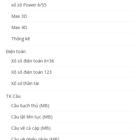
xổ số Power 6/55
Max 3D
Max 4D
Thống kê
Điện toán
Xổ số điện toán 6×36
Xổ số điện toán 123
Xổ số thần tài
TK Cầu
Cầu bạch thủ (MB)
Cầu lật liên tục (MB)
Cầu về cả cặp (MB)
Cầu về nhiều nháy (MB)