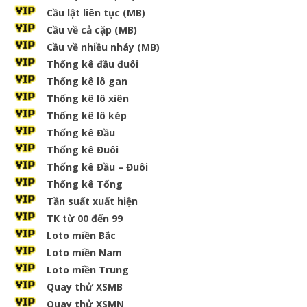
Cầu lật liên tục (MB)
Cầu về cả cặp (MB)
Cầu về nhiều nháy (MB)
Thống kê đầu đuôi
Thống kê lô gan
Thống kê lô xiên
Thống kê lô kép
Thống kê Đầu
Thống kê Đuôi
Thống kê Đầu – Đuôi
Thống kê Tổng
Tần suất xuất hiện
TK từ 00 đến 99
Loto miền Bắc
Loto miền Nam
Loto miền Trung
Quay thử XSMB
Quay thử XSMN