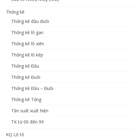
Thống kê
Thống kê đầu đuôi
Thống kê lô gan
Thống kê lô xiên
Thống kê lô kép
Thống kê Đầu
Thống kê Đuôi
Thống kê Đầu – Đuôi
Thống kê Tổng
Tần suất xuất hiện
TK từ 00 đến 99
KQ Lô tô