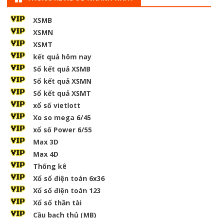
XSMB
XSMN
XSMT
kết quả hôm nay
Sổ kết quả XSMB
Sổ kết quả XSMN
Sổ kết quả XSMT
xổ số vietlott
Xo so mega 6/45
xổ số Power 6/55
Max 3D
Max 4D
Thống kê
Xổ số điện toán 6x36
Xổ số điện toán 123
Xổ số thần tài
Cầu bạch thủ (MB)