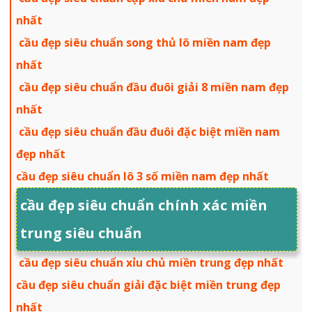
nhất
cầu đẹp siêu chuẩn song thủ lô miền nam đẹp
nhất
cầu đẹp siêu chuẩn đầu đuôi giải 8 miền nam đẹp
nhất
cầu đẹp siêu chuẩn đầu đuôi đặc biệt miền nam
đẹp nhất
cầu đẹp siêu chuẩn lô 3 số miền nam đẹp nhất
cầu đẹp siêu chuẩn chính xác miền
trung siêu chuẩn
cầu đẹp siêu chuẩn xỉu chủ miền trung đẹp nhất
cầu đẹp siêu chuẩn giải đặc biệt miền trung đẹp
nhất