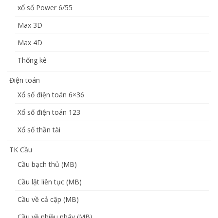
xổ số Power 6/55
Max 3D
Max 4D
Thống kê
Điện toán
Xổ số điện toán 6×36
Xổ số điện toán 123
Xổ số thần tài
TK Cầu
Cầu bạch thủ (MB)
Cầu lật liên tục (MB)
Cầu về cả cặp (MB)
Cầu về nhiều nháy (MB)