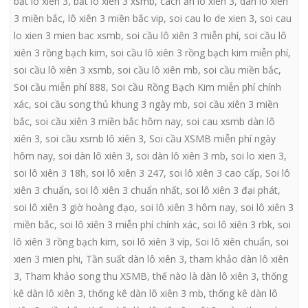
bắt lô xiên 3
,
bắt lô xiên 3 xsmb
,
cách ăn lô xiên 3
,
dàn lô xiên
3 miền bắc
,
lô xiên 3 miền bắc vip
,
soi cau lo de xien 3
,
soi cau
lo xien 3 mien bac xsmb
,
soi cầu lô xiên 3 miễn phí
,
soi cầu lô
xiên 3 rồng bạch kim
,
soi cầu lô xiên 3 rồng bạch kim miễn phí
,
soi cầu lô xiên 3 xsmb
,
soi cầu lô xiên mb
,
soi cầu miền bắc
,
Soi cầu miễn phí 888
,
Soi cầu Rồng Bạch Kim miễn phí chính
xác
,
soi cầu song thủ khung 3 ngày mb
,
soi cầu xiên 3 miền
bắc
,
soi cầu xiên 3 miền bắc hôm nay
,
soi cau xsmb dàn lô
xiên 3
,
soi cầu xsmb lô xiên 3
,
Soi cầu XSMB miễn phí ngày
hôm nay
,
soi dàn lô xiên 3
,
soi dàn lô xiên 3 mb
,
soi lo xien 3
,
soi lô xiên 3 18h
,
soi lô xiên 3 247
,
soi lô xiên 3 cao cấp
,
Soi lô
xiên 3 chuẩn
,
soi lô xiên 3 chuẩn nhất
,
soi lô xiên 3 đại phát
,
soi lô xiên 3 giờ hoàng đạo
,
soi lô xiên 3 hôm nay
,
soi lô xiên 3
miền bắc
,
soi lô xiên 3 miễn phí chính xác
,
soi lô xiên 3 rbk
,
soi
lô xiên 3 rồng bạch kim
,
soi lô xiên 3 víp
,
Soi lô xiên chuẩn
,
soi
xien 3 mien phi
,
Tần suất dàn lô xiên 3
,
tham khảo dàn lô xiên
3
,
Tham khảo song thu XSMB
,
thế nào là dàn lô xiên 3
,
thống
kê dàn lô xiên 3
,
thống kê dàn lô xiên 3 mb
,
thống kê dàn lô