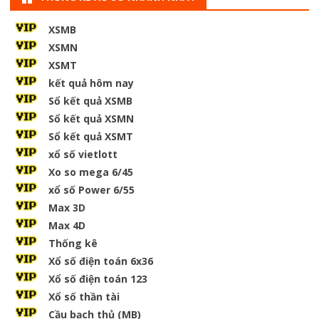
XSMB
XSMN
XSMT
kết quả hôm nay
Sổ kết quả XSMB
Sổ kết quả XSMN
Sổ kết quả XSMT
xổ số vietlott
Xo so mega 6/45
xổ số Power 6/55
Max 3D
Max 4D
Thống kê
Xổ số điện toán 6x36
Xổ số điện toán 123
Xổ số thần tài
Cầu bạch thủ (MB)