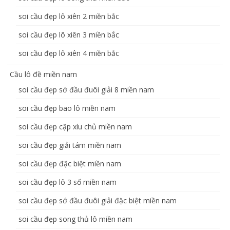
soi cầu đẹp lô xiên 2 miền bắc
soi cầu đẹp lô xiên 3 miền bắc
soi cầu đẹp lô xiên 4 miền bắc
Cầu lô đề miền nam
soi cầu đẹp sớ đầu đuôi giải 8 miền nam
soi cầu đẹp bao lô miền nam
soi cầu đẹp cặp xíu chủ miền nam
soi cầu đẹp giải tám miền nam
soi cầu đẹp đặc biệt miền nam
soi cầu đẹp lô 3 số miền nam
soi cầu đẹp sớ đầu đuôi giải đặc biệt miền nam
soi cầu đẹp song thủ lô miền nam