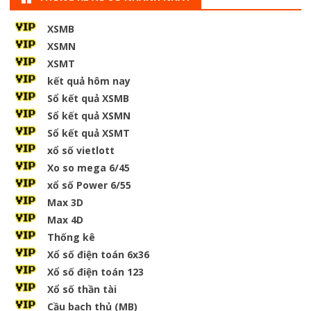
XSMB
XSMN
XSMT
kết quả hôm nay
Sổ kết quả XSMB
Sổ kết quả XSMN
Sổ kết quả XSMT
xổ số vietlott
Xo so mega 6/45
xổ số Power 6/55
Max 3D
Max 4D
Thống kê
Xổ số điện toán 6x36
Xổ số điện toán 123
Xổ số thần tài
Cầu bạch thủ (MB)