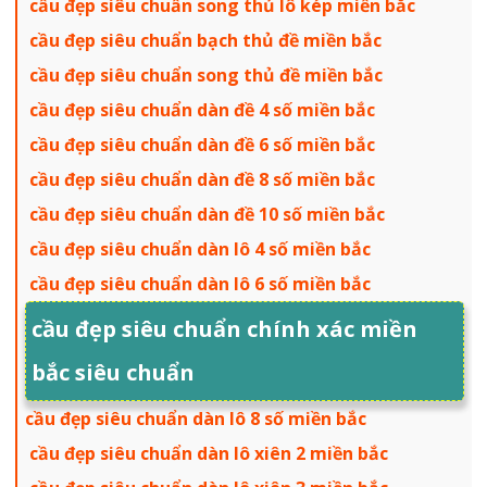
cầu đẹp siêu chuẩn song thủ lô kép miền bắc
cầu đẹp siêu chuẩn bạch thủ đề miền bắc
cầu đẹp siêu chuẩn song thủ đề miền bắc
cầu đẹp siêu chuẩn dàn đề 4 số miền bắc
cầu đẹp siêu chuẩn dàn đề 6 số miền bắc
cầu đẹp siêu chuẩn dàn đề 8 số miền bắc
cầu đẹp siêu chuẩn dàn đề 10 số miền bắc
cầu đẹp siêu chuẩn dàn lô 4 số miền bắc
cầu đẹp siêu chuẩn dàn lô 6 số miền bắc
cầu đẹp siêu chuẩn chính xác miền
bắc siêu chuẩn
cầu đẹp siêu chuẩn dàn lô 8 số miền bắc
cầu đẹp siêu chuẩn dàn lô xiên 2 miền bắc