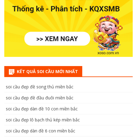
KẾT QUẢ SOI CẦU MỚI NHẤT
soi cầu đẹp đề song thủ miền bắc
soi cầu đẹp đề đầu đuôi miền bắc
soi cầu đẹp dàn đề 10 con miền bắc
soi cầu đẹp lô bạch thủ kép miền bắc
soi cầu đẹp dàn đề 6 con miền bắc