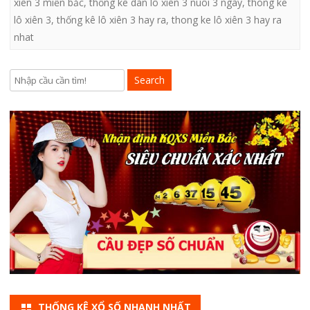
xiên 3 miền bắc
,
thống kê dàn lô xiên 3 nuôi 3 ngày
,
thong ke
lô xiên 3
,
thống kê lô xiên 3 hay ra
,
thong ke lô xiên 3 hay ra
nhat
Search
THỐNG KÊ XỔ SỐ NHANH NHẤT