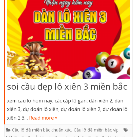
soi cầu đẹp lô xiên 3 miền bắc
xem cau lo hom nay, các cặp lô gan, dàn xiên 2, dàn
xiên 3, dự đoán lô xiên, dự đoán lô xiên 2, dự đoán lô
xiên 2 3…
Read more »
Cầu lô đề miền bắc chuẩn xác
,
Cầu lô đề miền bắc vip