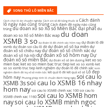
SONG THỦ LÔ MIỀN BẮC
Cách đánh
Cách chơi lô de chuyên nghiệp
Cách xin số đề bằng thuốc lá
lô ngày nào cũng trúng
Cách đánh đề ngày nào cũng
du doan xo so Xổ số Miền Bắc dại phát
du
trúng
du doan
doan xo so Xổ số Miền Bắc wap
XSMB 3 so
dự đoán lô đề
dự đoán lô đề chính xác hôm nay
dự đoán xổ số ba miền
dự
xsmb
dự đoán soi cầu lô đề
dự đoán xổ số chính xác
đoán xổ số chiều nay
dự
dự đoán xổ số hôm nay
Dự
đoán xổ số hà nội
đoán xổ số miền Bắc
ket xo so
dự đoán xổ số âm dương
mien bac
ket xo so mien bac truc tiep
ket xo so xsmb
ket
xo so xsmb truc tiep
kinh nghiệm dự đoán lô đề chính xác
kinh
Lô đẹp
kết quả lô đề
kết quả xổ số
nghiệm đánh đề
kq xổ số miền bắc
soi cau lo
hôm nay
Phương pháp tính lô chuẩn đánh hàng ngày
soi cau lo XSMB 16 nhay
XSMB 3s
hom nay
soi cau lo XSMB chinh xac 100
soi cau lo
soi cau lo XSMB hom
XSMB chinh xac 1160
soi cau lo XSMB minh ngoc
nay