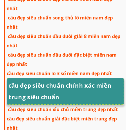
nhất
cầu đẹp siêu chuẩn song thủ lô miền nam đẹp
nhất
cầu đẹp siêu chuẩn đầu đuôi giải 8 miền nam đẹp
nhất
cầu đẹp siêu chuẩn đầu đuôi đặc biệt miền nam
đẹp nhất
cầu đẹp siêu chuẩn lô 3 số miền nam đẹp nhất
cầu đẹp siêu chuẩn chính xác miền
trung siêu chuẩn
cầu đẹp siêu chuẩn xỉu chủ miền trung đẹp nhất
cầu đẹp siêu chuẩn giải đặc biệt miền trung đẹp
nhất