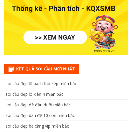
KẾT QUẢ SOI CẦU MỚI NHẤT
soi cầu đẹp lô bạch thủ kép miền bắc
soi cầu đẹp lô xiên 4 miền bắc
soi cầu đẹp đề đầu đuôi miền bắc
soi cầu đẹp dàn đề 10 con miền bắc
soi cầu đẹp ba càng víp miền bắc