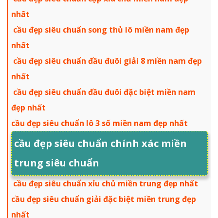
nhất
cầu đẹp siêu chuẩn song thủ lô miền nam đẹp
nhất
cầu đẹp siêu chuẩn đầu đuôi giải 8 miền nam đẹp
nhất
cầu đẹp siêu chuẩn đầu đuôi đặc biệt miền nam
đẹp nhất
cầu đẹp siêu chuẩn lô 3 số miền nam đẹp nhất
cầu đẹp siêu chuẩn chính xác miền
trung siêu chuẩn
cầu đẹp siêu chuẩn xỉu chủ miền trung đẹp nhất
cầu đẹp siêu chuẩn giải đặc biệt miền trung đẹp
nhất