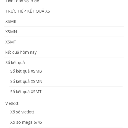
Tính toán số lô đề
TRỰC TIẾP KẾT QUẢ XS
XSMB
XSMN
XSMT
kết quả hôm nay
Sổ kết quả
Sổ kết quả XSMB
Sổ kết quả XSMN
Sổ kết quả XSMT
Vietlott
Xổ số vietlott
Xo so mega 6/45