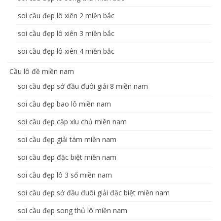
soi cầu đẹp lô xiên 2 miền bắc
soi cầu đẹp lô xiên 3 miền bắc
soi cầu đẹp lô xiên 4 miền bắc
Cầu lô đề miền nam
soi cầu đẹp sớ đầu đuôi giải 8 miền nam
soi cầu đẹp bao lô miền nam
soi cầu đẹp cặp xíu chủ miền nam
soi cầu đẹp giải tám miền nam
soi cầu đẹp đặc biệt miền nam
soi cầu đẹp lô 3 số miền nam
soi cầu đẹp sớ đầu đuôi giải đặc biệt miền nam
soi cầu đẹp song thủ lô miền nam