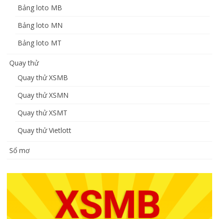
Bảng loto MB
Bảng loto MN
Bảng loto MT
Quay thử
Quay thử XSMB
Quay thử XSMN
Quay thử XSMT
Quay thử Vietlott
Sổ mơ