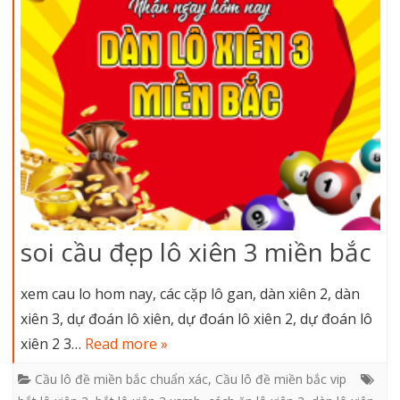
soi cầu đẹp lô xiên 3 miền bắc
xem cau lo hom nay, các cặp lô gan, dàn xiên 2, dàn
xiên 3, dự đoán lô xiên, dự đoán lô xiên 2, dự đoán lô
xiên 2 3…
Read more »
Cầu lô đề miền bắc chuẩn xác
,
Cầu lô đề miền bắc vip