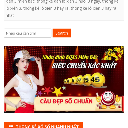
xiên 3 miền bắc
,
thống kê dàn lô xiên 3 nuôi 3 ngày
,
thong ke
lô xiên 3
,
thống kê lô xiên 3 hay ra
,
thong ke lô xiên 3 hay ra
nhat
Search
THỐNG KÊ XỔ SỐ NHANH NHẤT