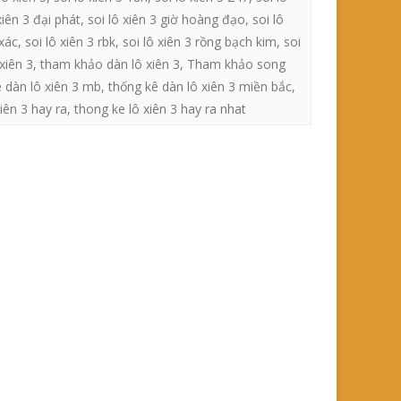
xiên 3 đại phát
,
soi lô xiên 3 giờ hoàng đạo
,
soi lô
 xác
,
soi lô xiên 3 rbk
,
soi lô xiên 3 rồng bạch kim
,
soi
xiên 3
,
tham khảo dàn lô xiên 3
,
Tham khảo song
 dàn lô xiên 3 mb
,
thống kê dàn lô xiên 3 miền bắc
,
iên 3 hay ra
,
thong ke lô xiên 3 hay ra nhat