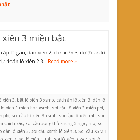
nhất
ô xiên 3 miền bắc
cặp lô gan, dàn xiên 2, dàn xiên 3, dự đoán lô
 dự đoán lô xiên 2 3…
Read more »
ô xiên 3
,
bắt lô xiên 3 xsmb
,
cách ăn lô xiên 3
,
dàn lô
 lo xien 3 mien bac xsmb
,
soi cầu lô xiên 3 miễn phí
,
n phí
,
soi cầu lô xiên 3 xsmb
,
soi cầu lô xiên mb
,
soi
í chính xác
,
soi cầu song thủ khung 3 ngày mb
,
soi
 dàn lô xiên 3
,
soi cầu xsmb lô xiên 3
,
Soi cầu XSMB
lo xien 3
,
soi lô xiên 3 18h
,
soi lô xiên 3 247
,
soi lô