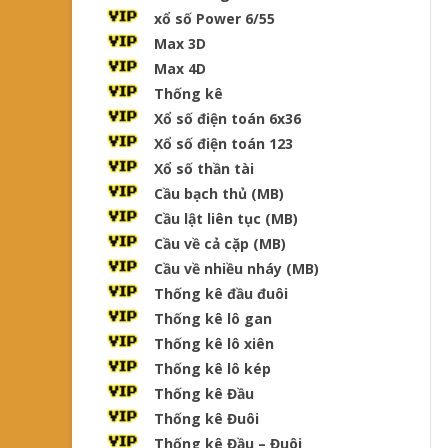
SOI CẦU ĐẸP ĐỀ BẠCH THỦ
xổ số Power 6/55
MIỀN BẮC
Max 3D
Max 4D
SOI CẦU ĐẸP ĐỀ ĐẦU ĐUÔI
Thống kê
MIỀN BẮC
Xổ số điện toán 6x36
SOI CẦU ĐẸP ĐỀ SONG THỦ
Xổ số điện toán 123
MIỀN BẮC
Xổ số thần tài
Cầu bạch thủ (MB)
Cầu lật liên tục (MB)
Cầu về cả cặp (MB)
Cầu về nhiều nháy (MB)
Thống kê đầu đuôi
Thống kê lô gan
Thống kê lô xiên
Thống kê lô kép
Thống kê Đầu
Thống kê Đuôi
Thống kê Đầu – Đuôi