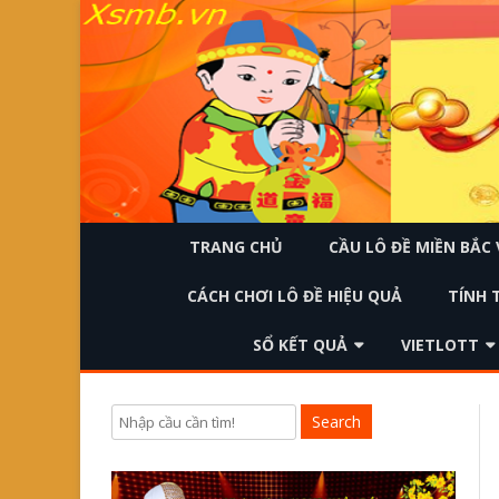
TRANG CHỦ
CẦU LÔ ĐỀ MIỀN BẮC 
CÁCH CHƠI LÔ ĐỀ HIỆU QUẢ
SOI CẦU ĐẸP BẠCH THU LÔ
TÍNH 
NHÁY VÍP MIỀN BẮC
SỔ KẾT QUẢ
VIETLOTT
SOI CẦU ĐẸP BA CÀNG VÍP 
SỔ KẾT QUẢ XSMB
BẮC
XỔ SỐ VIETLOT
Search
SỔ KẾT QUẢ XSMN
SOI CẦU ĐẸP DÀN ĐỀ 4 CON
XO SO MEGA 6/
MIỀN BẮC
SỔ KẾT QUẢ XSMT
XỔ SỐ POWER 6