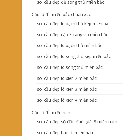
soi cầu đẹp đề song thủ miền bắc
Cầu lô đề miền bắc chuẩn xác
soi cầu đẹp lô bạch thủ kép miền bắc
soi cầu đẹp cặp 3 càng víp miền bắc
soi cầu đẹp lô bạch thủ miền bắc
soi cầu đẹp lô song thủ kép miền bắc
soi cầu đẹp lô song thủ miền bắc
soi cầu đẹp lô xiên 2 miền bắc
soi cầu đẹp lô xiên 3 miền bắc
soi cầu đẹp lô xiên 4 miền bắc
Cầu lô đề miền nam
soi cầu đẹp sớ đầu đuôi giải 8 miền nam
soi cầu đẹp bao lô miền nam