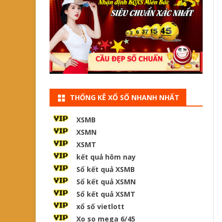
SOI CẦU ĐẸP DÀN ĐỀ 6 CON
MAX 3D
MIỀN BẮC
MAX 4D
SOI CẦU ĐẸP DÀN ĐỀ 8 CON
MIỀN BẮC
THỐNG KÊ
SOI CẦU ĐẸP DÀN ĐỀ 10 CO
MIỀN BẮC
THỐNG KÊ XỔ SỐ NHANH NHẤT
SOI CẦU ĐẸP DÀN LÔ 10 C
MIỀN BẮC
XSMB
SOI CẦU ĐẸP DÀN LÔ 4 CO
XSMN
MIỀN BẮC
XSMT
kết quả hôm nay
SOI CẦU ĐẸP DÀN LÔ 6 CO
Sổ kết quả XSMB
MIỀN BẮC
Sổ kết quả XSMN
Sổ kết quả XSMT
SOI CẦU ĐẸP DÀN LÔ 8 CO
xổ số vietlott
MIỀN BẮC
Xo so mega 6/45