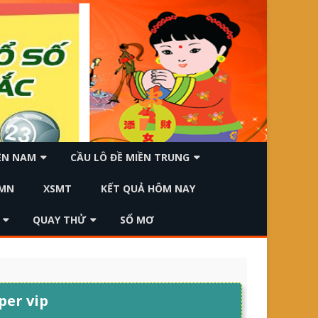
ỀN NAM
CẦU LÔ ĐỀ MIỀN TRUNG
ĐẦU ĐUÔI GIẢI
MN
XSMT
SOI CẦU ĐẸP BAO LÔ MIỀN
KẾT QUẢ HÔM NAY
TRUNG
QUAY THỬ
SỔ MƠ
 LÔ MIỀN NAM
SOI CẦU ĐẸP CẶP XÍU CHỦ MIỀN
 MB
QUAY THỬ XSMB
TRUNG
 XÍU CHỦ MIỀN
 MN
QUAY THỬ XSMN
SOI CẦU ĐẸP ĐẶC BIỆT MIỀN
TRUNG
per vip
I TÁM MIỀN
 MT
QUAY THỬ XSMT