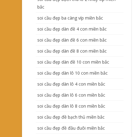
bắc
soi cầu đẹp ba càng víp miền bắc
soi cầu đẹp dàn đề 4 con miền bắc
soi cầu đẹp dàn đề 6 con miền bắc
soi cầu đẹp dàn đề 8 con miền bắc
soi cầu đẹp dàn đề 10 con miền bắc
soi cầu đẹp dàn lô 10 con miền bắc
soi cầu đẹp dàn lô 4 con miền bắc
soi cầu đẹp dàn lô 6 con miền bắc
soi cầu đẹp dàn lô 8 con miền bắc
soi cầu đẹp đề bạch thủ miền bắc
soi cầu đẹp đề đầu đuôi miền bắc