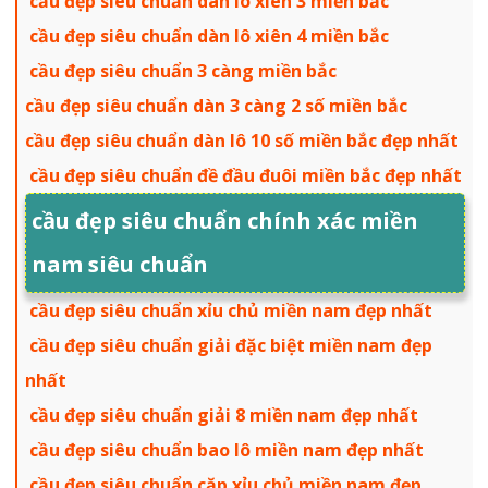
cầu đẹp siêu chuẩn dàn lô xiên 3 miền bắc
cầu đẹp siêu chuẩn dàn lô xiên 4 miền bắc
cầu đẹp siêu chuẩn 3 càng miền bắc
cầu đẹp siêu chuẩn dàn 3 càng 2 số miền bắc
cầu đẹp siêu chuẩn dàn lô 10 số miền bắc đẹp nhất
cầu đẹp siêu chuẩn đề đầu đuôi miền bắc đẹp nhất
cầu đẹp siêu chuẩn chính xác miền
nam siêu chuẩn
cầu đẹp siêu chuẩn xỉu chủ miền nam đẹp nhất
cầu đẹp siêu chuẩn giải đặc biệt miền nam đẹp
nhất
cầu đẹp siêu chuẩn giải 8 miền nam đẹp nhất
cầu đẹp siêu chuẩn bao lô miền nam đẹp nhất
cầu đẹp siêu chuẩn cặp xỉu chủ miền nam đẹp