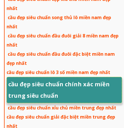
nhất
cầu đẹp siêu chuẩn song thủ lô miền nam đẹp
nhất
cầu đẹp siêu chuẩn đầu đuôi giải 8 miền nam đẹp
nhất
cầu đẹp siêu chuẩn đầu đuôi đặc biệt miền nam
đẹp nhất
cầu đẹp siêu chuẩn lô 3 số miền nam đẹp nhất
cầu đẹp siêu chuẩn chính xác miền
trung siêu chuẩn
cầu đẹp siêu chuẩn xỉu chủ miền trung đẹp nhất
cầu đẹp siêu chuẩn giải đặc biệt miền trung đẹp
nhất