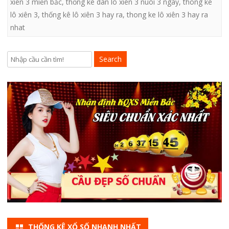
xiên 3 miền bắc
,
thống kê dàn lô xiên 3 nuôi 3 ngày
,
thong ke
lô xiên 3
,
thống kê lô xiên 3 hay ra
,
thong ke lô xiên 3 hay ra
nhat
Search
THỐNG KÊ XỔ SỐ NHANH NHẤT