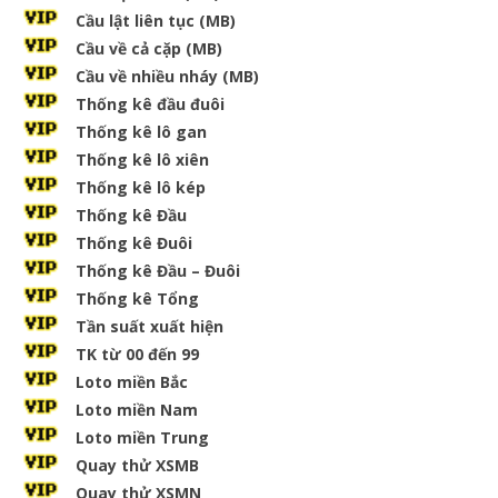
Cầu lật liên tục (MB)
Cầu về cả cặp (MB)
Cầu về nhiều nháy (MB)
Thống kê đầu đuôi
Thống kê lô gan
Thống kê lô xiên
Thống kê lô kép
Thống kê Đầu
Thống kê Đuôi
Thống kê Đầu – Đuôi
Thống kê Tổng
Tần suất xuất hiện
TK từ 00 đến 99
Loto miền Bắc
Loto miền Nam
Loto miền Trung
Quay thử XSMB
Quay thử XSMN