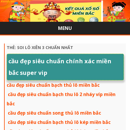
MENU
Skip
to
content
THẺ:
SOI LÔ XIÊN 3 CHUẨN NHẤT
cầu đẹp siêu chuẩn chính xác miền
bắc super vip
cầu đẹp siêu chuẩn bạch thủ lô miền bắc
cầu đẹp siêu chuẩn bạch thu lô 2 nháy víp miền
bắc
cầu đẹp siêu chuẩn song thủ lô miền bắc
cầu đẹp siêu chuẩn bạch thủ lô kép miền bắc