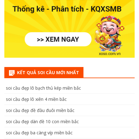
KẾT QUẢ SOI CẦU MỚI NHẤT
soi cầu đẹp lô bạch thủ kép miền bắc
soi cầu đẹp lô xiên 4 miền bắc
soi cầu đẹp đề đầu đuôi miền bắc
soi cầu đẹp dàn đề 10 con miền bắc
soi cầu đẹp ba càng víp miền bắc