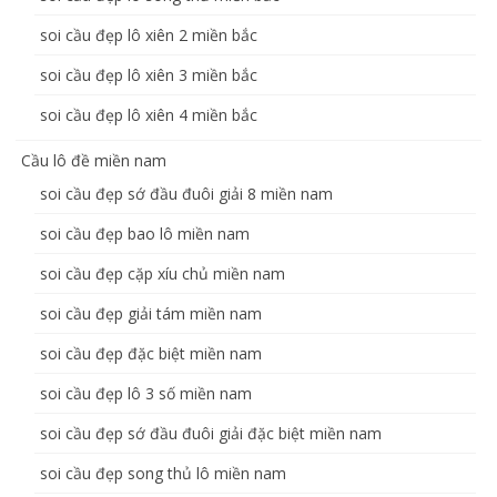
soi cầu đẹp lô xiên 2 miền bắc
soi cầu đẹp lô xiên 3 miền bắc
soi cầu đẹp lô xiên 4 miền bắc
Cầu lô đề miền nam
soi cầu đẹp sớ đầu đuôi giải 8 miền nam
soi cầu đẹp bao lô miền nam
soi cầu đẹp cặp xíu chủ miền nam
soi cầu đẹp giải tám miền nam
soi cầu đẹp đặc biệt miền nam
soi cầu đẹp lô 3 số miền nam
soi cầu đẹp sớ đầu đuôi giải đặc biệt miền nam
soi cầu đẹp song thủ lô miền nam