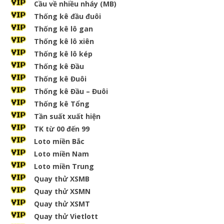
Cầu về nhiều nháy (MB)
Thống kê đầu đuôi
Thống kê lô gan
Thống kê lô xiên
Thống kê lô kép
Thống kê Đầu
Thống kê Đuôi
Thống kê Đầu – Đuôi
Thống kê Tổng
Tần suất xuất hiện
TK từ 00 đến 99
Loto miền Bắc
Loto miền Nam
Loto miền Trung
Quay thử XSMB
Quay thử XSMN
Quay thử XSMT
Quay thử Vietlott