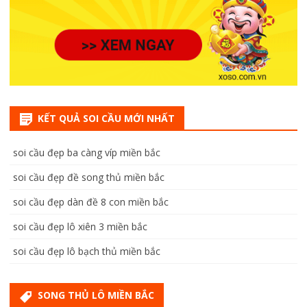
KẾT QUẢ SOI CẦU MỚI NHẤT
soi cầu đẹp ba càng víp miền bắc
soi cầu đẹp đề song thủ miền bắc
soi cầu đẹp dàn đề 8 con miền bắc
soi cầu đẹp lô xiên 3 miền bắc
soi cầu đẹp lô bạch thủ miền bắc
SONG THỦ LÔ MIỀN BẮC