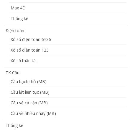
Max 4D
Thống kê
Điện toán
Xổ số điện toán 6×36
Xổ số điện toán 123
Xổ số thần tài
TK Cầu
Cầu bạch thủ (MB)
Cầu lật liên tục (MB)
Cầu về cả cặp (MB)
Cầu về nhiều nháy (MB)
Thống kê