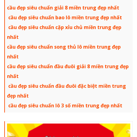
cầu đẹp siêu chuẩn giải 8 miền trung đẹp nhất
cầu đẹp siêu chuẩn bao lô miền trung đẹp nhất
cầu đẹp siêu chuẩn cặp xỉu chủ miền trung đẹp
nhất
cầu đẹp siêu chuẩn song thủ lô miền trung đẹp
nhất
cầu đẹp siêu chuẩn đầu đuôi giải 8 miền trung đẹp
nhất
cầu đẹp siêu chuẩn đầu đuôi đặc biệt miền trung
đẹp nhất
cầu đẹp siêu chuẩn lô 3 số miền trung đẹp nhất