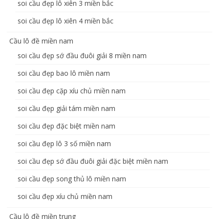
soi cầu đẹp lô xiên 3 miền bắc
soi cầu đẹp lô xiên 4 miền bắc
Cầu lô đề miền nam
soi cầu đẹp sớ đầu đuôi giải 8 miền nam
soi cầu đẹp bao lô miền nam
soi cầu đẹp cặp xíu chủ miền nam
soi cầu đẹp giải tám miền nam
soi cầu đẹp đặc biệt miền nam
soi cầu đẹp lô 3 số miền nam
soi cầu đẹp sớ đầu đuôi giải đặc biệt miền nam
soi cầu đẹp song thủ lô miền nam
soi cầu đẹp xíu chủ miền nam
Cầu lô đề miền trung