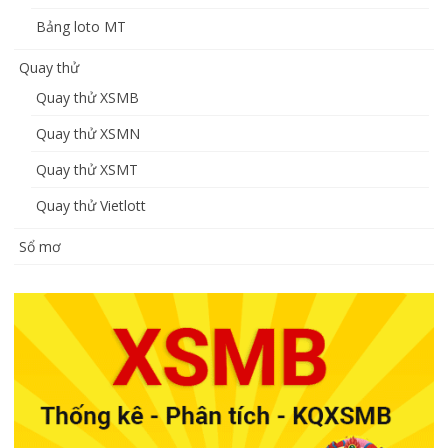
Bảng loto MT
Quay thử
Quay thử XSMB
Quay thử XSMN
Quay thử XSMT
Quay thử Vietlott
Sổ mơ