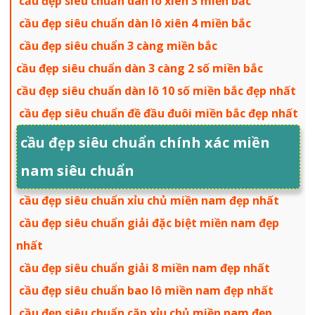
cầu đẹp siêu chuẩn dàn lô xiên 3 miền bắc
cầu đẹp siêu chuẩn dàn lô xiên 4 miền bắc
cầu đẹp siêu chuẩn 3 càng miền bắc
cầu đẹp siêu chuẩn dàn 3 càng 2 số miền bắc
cầu đẹp siêu chuẩn dàn lô 10 số miền bắc đẹp nhất
cầu đẹp siêu chuẩn đề đầu đuôi miền bắc đẹp nhất
cầu đẹp siêu chuẩn chính xác miền
nam siêu chuẩn
cầu đẹp siêu chuẩn xỉu chủ miền nam đẹp nhất
cầu đẹp siêu chuẩn giải đặc biệt miền nam đẹp
nhất
cầu đẹp siêu chuẩn giải 8 miền nam đẹp nhất
cầu đẹp siêu chuẩn bao lô miền nam đẹp nhất
cầu đẹp siêu chuẩn cặp xỉu chủ miền nam đẹp