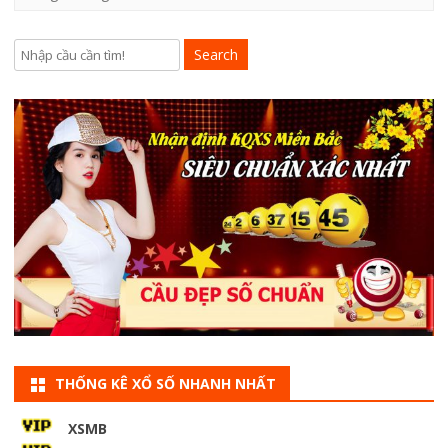
Search
THỐNG KÊ XỔ SỐ NHANH NHẤT
XSMB