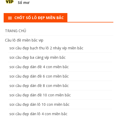
Sổ mơ
CHỐT SỐ LÔ ĐẸP MIỀN BẮC
TRANG CHỦ
Cầu lô đề miền bắc vip
soi cầu đẹp bạch thu lô 2 nháy víp miền bắc
soi cầu đẹp ba càng víp miền bắc
soi cầu đẹp dàn đề 4 con miền bắc
soi cầu đẹp dàn đề 6 con miền bắc
soi cầu đẹp dàn đề 8 con miền bắc
soi cầu đẹp dàn đề 10 con miền bắc
soi cầu đẹp dàn lô 10 con miền bắc
soi cầu đẹp dàn lô 4 con miền bắc