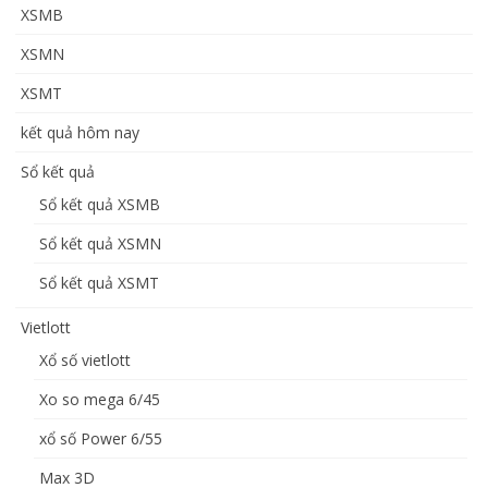
XSMB
XSMN
XSMT
kết quả hôm nay
Sổ kết quả
Sổ kết quả XSMB
Sổ kết quả XSMN
Sổ kết quả XSMT
Vietlott
Xổ số vietlott
Xo so mega 6/45
xổ số Power 6/55
Max 3D