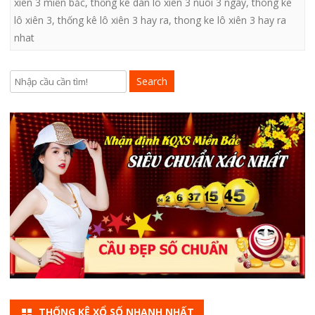
xiên 3 miền bắc
,
thống kê dàn lô xiên 3 nuôi 3 ngày
,
thong ke
lô xiên 3
,
thống kê lô xiên 3 hay ra
,
thong ke lô xiên 3 hay ra
nhat
Search
THỐNG KÊ XỔ SỐ NHANH NHẤT