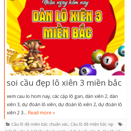
soi cầu đẹp lô xiên 3 miền bắc
xem cau lo hom nay, các cặp lô gan, dàn xiên 2, dàn
xiên 3, dự đoán lô xiên, dự đoán lô xiên 2, dự đoán lô
xiên 2 3…
Read more »
Cầu lô đề miền bắc chuẩn xác
,
Cầu lô đề miền bắc vip