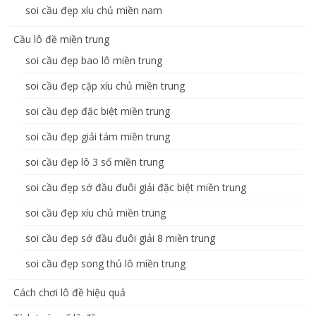
soi cầu đẹp xíu chủ miền nam
Cầu lô đề miền trung
soi cầu đẹp bao lô miền trung
soi cầu đẹp cặp xíu chủ miền trung
soi cầu đẹp đặc biệt miền trung
soi cầu đẹp giải tám miền trung
soi cầu đẹp lô 3 số miền trung
soi cầu đẹp sớ đầu đuôi giải đặc biệt miền trung
soi cầu đẹp xíu chủ miền trung
soi cầu đẹp sớ đầu đuôi giải 8 miền trung
soi cầu đẹp song thủ lô miền trung
Cách chơi lô đề hiệu quả