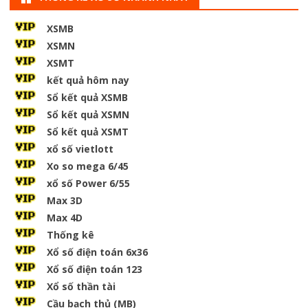
XSMB
XSMN
XSMT
kết quả hôm nay
Sổ kết quả XSMB
Sổ kết quả XSMN
Sổ kết quả XSMT
xổ số vietlott
Xo so mega 6/45
xổ số Power 6/55
Max 3D
Max 4D
Thống kê
Xổ số điện toán 6x36
Xổ số điện toán 123
Xổ số thần tài
Cầu bạch thủ (MB)