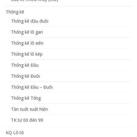
Thống kê
Thống kê đầu đuôi
Thống kê lô gan
Thống kê lô xiên
Thống kê lô kép
Thống kê Đầu
Thống kê Đuôi
Thống kê Đầu – Đuôi
Thống kê Tổng
Tần suất xuất hiện
TK từ 00 đến 99
KQ Lô tô