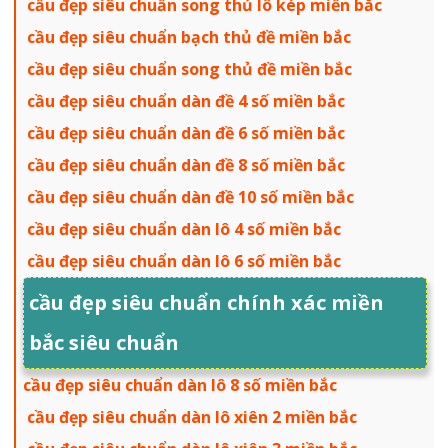
cầu đẹp siêu chuẩn song thủ lô kép miền bắc
cầu đẹp siêu chuẩn bạch thủ đề miền bắc
cầu đẹp siêu chuẩn song thủ đề miền bắc
cầu đẹp siêu chuẩn dàn đề 4 số miền bắc
cầu đẹp siêu chuẩn dàn đề 6 số miền bắc
cầu đẹp siêu chuẩn dàn đề 8 số miền bắc
cầu đẹp siêu chuẩn dàn đề 10 số miền bắc
cầu đẹp siêu chuẩn dàn lô 4 số miền bắc
cầu đẹp siêu chuẩn dàn lô 6 số miền bắc
cầu đẹp siêu chuẩn chính xác miền
bắc siêu chuẩn
cầu đẹp siêu chuẩn dàn lô 8 số miền bắc
cầu đẹp siêu chuẩn dàn lô xiên 2 miền bắc