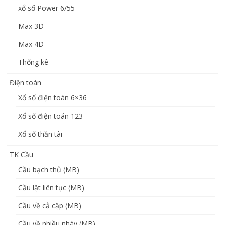
xổ số Power 6/55
Max 3D
Max 4D
Thống kê
Điện toán
Xổ số điện toán 6×36
Xổ số điện toán 123
Xổ số thần tài
TK Cầu
Cầu bạch thủ (MB)
Cầu lật liên tục (MB)
Cầu về cả cặp (MB)
Cầu về nhiều nháy (MB)