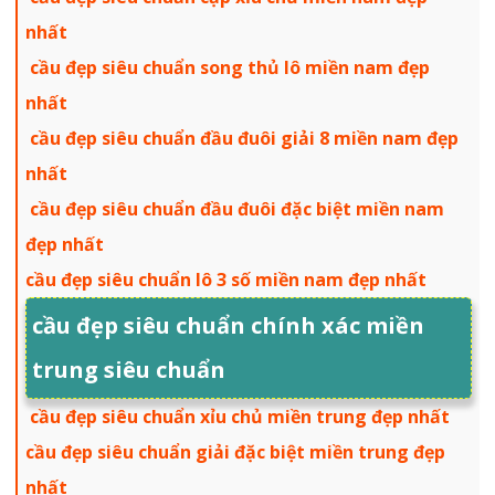
nhất
cầu đẹp siêu chuẩn song thủ lô miền nam đẹp
nhất
cầu đẹp siêu chuẩn đầu đuôi giải 8 miền nam đẹp
nhất
cầu đẹp siêu chuẩn đầu đuôi đặc biệt miền nam
đẹp nhất
cầu đẹp siêu chuẩn lô 3 số miền nam đẹp nhất
cầu đẹp siêu chuẩn chính xác miền
trung siêu chuẩn
cầu đẹp siêu chuẩn xỉu chủ miền trung đẹp nhất
cầu đẹp siêu chuẩn giải đặc biệt miền trung đẹp
nhất