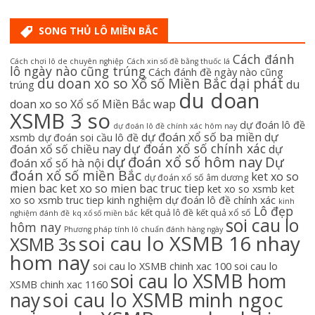
SONG THỦ LÔ MIỀN BẮC
Cách đánh
Cách chơi lô de chuyên nghiệp
Cách xin số đề bằng thuốc lá
lô ngày nào cũng trúng
Cách đánh đề ngày nào cũng
du doan xo so Xổ số Miền Bắc dại phát
du
trúng
du doan
doan xo so Xổ số Miền Bắc wap
XSMB 3 so
dự đoán lô đề
dự đoán lô đề chính xác hôm nay
dự đoán xổ số ba miền
dự
xsmb
dự đoán soi cầu lô đề
dự đoán xổ số chính xác
đoán xổ số chiều nay
dự
dự đoán xổ số hôm nay
Dự
đoán xổ số hà nội
đoán xổ số miền Bắc
ket xo so
dự đoán xổ số âm dương
mien bac
ket xo so mien bac truc tiep
ket xo so xsmb
ket
xo so xsmb truc tiep
kinh nghiệm dự đoán lô đề chính xác
kinh
Lô đẹp
kết quả lô đề
kết quả xổ số
nghiệm đánh đề
kq xổ số miền bắc
soi cau lo
hôm nay
Phương pháp tính lô chuẩn đánh hàng ngày
soi cau lo XSMB 16 nhay
XSMB 3s
hom nay
soi cau lo XSMB chinh xac 100
soi cau lo
soi cau lo XSMB hom
XSMB chinh xac 1160
soi cau lo XSMB minh ngoc
nay