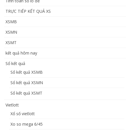
Tính toán số lô đề
TRỰC TIẾP KẾT QUẢ XS
XSMB
XSMN
XSMT
kết quả hôm nay
Sổ kết quả
Sổ kết quả XSMB
Sổ kết quả XSMN
Sổ kết quả XSMT
Vietlott
Xổ số vietlott
Xo so mega 6/45