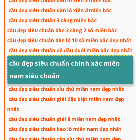
cầu đẹp siêu chuẩn dàn lô xiên 3 miền bắc
cầu đẹp siêu chuẩn dàn lô xiên 4 miền bắc
cầu đẹp siêu chuẩn 3 càng miền bắc
cầu đẹp siêu chuẩn dàn 3 càng 2 số miền bắc
cầu đẹp siêu chuẩn dàn lô 10 số miền bắc đẹp nhất
cầu đẹp siêu chuẩn đề đầu đuôi miền bắc đẹp nhất
cầu đẹp siêu chuẩn chính xác miền
nam siêu chuẩn
cầu đẹp siêu chuẩn xỉu chủ miền nam đẹp nhất
cầu đẹp siêu chuẩn giải đặc biệt miền nam đẹp
nhất
cầu đẹp siêu chuẩn giải 8 miền nam đẹp nhất
cầu đẹp siêu chuẩn bao lô miền nam đẹp nhất
cầu đẹp siêu chuẩn cặp xỉu chủ miền nam đẹp