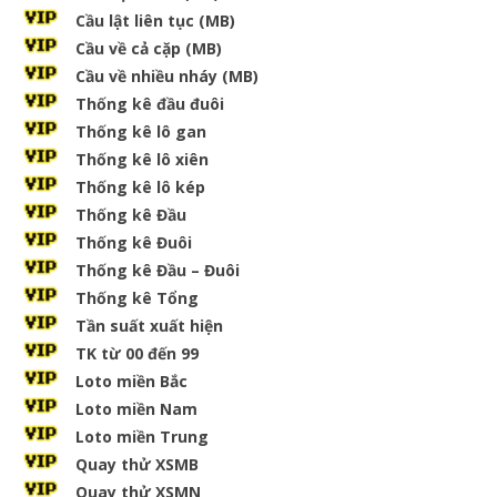
Cầu lật liên tục (MB)
Cầu về cả cặp (MB)
Cầu về nhiều nháy (MB)
Thống kê đầu đuôi
Thống kê lô gan
Thống kê lô xiên
Thống kê lô kép
Thống kê Đầu
Thống kê Đuôi
Thống kê Đầu – Đuôi
Thống kê Tổng
Tần suất xuất hiện
TK từ 00 đến 99
Loto miền Bắc
Loto miền Nam
Loto miền Trung
Quay thử XSMB
Quay thử XSMN