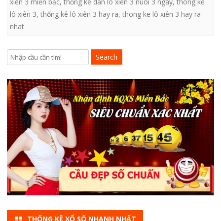
xiên 3 miền bắc
,
thống kê dàn lô xiên 3 nuôi 3 ngày
,
thong ke
lô xiên 3
,
thống kê lô xiên 3 hay ra
,
thong ke lô xiên 3 hay ra
nhat
Search
THỐNG KÊ XỔ SỐ NHANH NHẤT