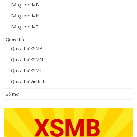
Bảng loto MB
Bảng loto MN
Bảng loto MT
Quay thử
Quay thử XSMB
Quay thử XSMN
Quay thử XSMT
Quay thử Vietlott
Sổ mơ