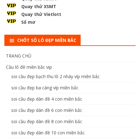
Quay thử XSMT
Quay thử Vietlott
Sổ mơ
CHỐT SỐ LÔ ĐẸP MIỀN BẮC
TRANG CHỦ
Cầu lô đề miền bắc vip
soi cầu đẹp bạch thu lô 2 nháy víp miền bắc
soi cầu đẹp ba càng víp miền bắc
soi cầu đẹp dàn đề 4 con miền bắc
soi cầu đẹp dàn đề 6 con miền bắc
soi cầu đẹp dàn đề 8 con miền bắc
soi cầu đẹp dàn đề 10 con miền bắc