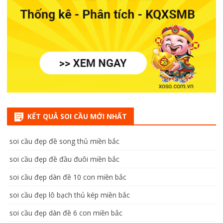
KẾT QUẢ SOI CẦU MỚI NHẤT
soi cầu đẹp đề song thủ miền bắc
soi cầu đẹp đề đầu đuôi miền bắc
soi cầu đẹp dàn đề 10 con miền bắc
soi cầu đẹp lô bạch thủ kép miền bắc
soi cầu đẹp dàn đề 6 con miền bắc