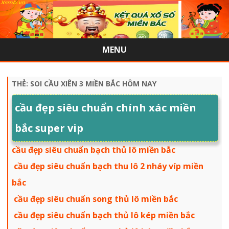
MENU
Skip
to
content
THẺ:
SOI CẦU XIÊN 3 MIỀN BẮC HÔM NAY
cầu đẹp siêu chuẩn chính xác miền
bắc super vip
cầu đẹp siêu chuẩn bạch thủ lô miền bắc
cầu đẹp siêu chuẩn bạch thu lô 2 nháy víp miền
bắc
cầu đẹp siêu chuẩn song thủ lô miền bắc
cầu đẹp siêu chuẩn bạch thủ lô kép miền bắc