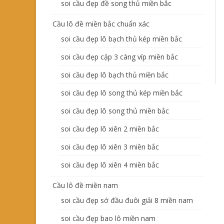
soi cầu đẹp đề song thủ miền bắc
Cầu lô đề miền bắc chuẩn xác
soi cầu đẹp lô bạch thủ kép miền bắc
soi cầu đẹp cặp 3 càng víp miền bắc
soi cầu đẹp lô bạch thủ miền bắc
soi cầu đẹp lô song thủ kép miền bắc
soi cầu đẹp lô song thủ miền bắc
soi cầu đẹp lô xiên 2 miền bắc
soi cầu đẹp lô xiên 3 miền bắc
soi cầu đẹp lô xiên 4 miền bắc
Cầu lô đề miền nam
soi cầu đẹp sớ đầu đuôi giải 8 miền nam
soi cầu đẹp bao lô miền nam