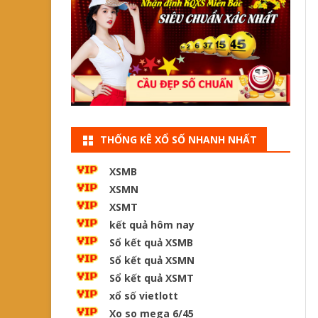
SOI CẦU ĐẸP DÀN ĐỀ 6 CON
MAX 3D
MIỀN BẮC
MAX 4D
SOI CẦU ĐẸP DÀN ĐỀ 8 CON
MIỀN BẮC
THỐNG KÊ
SOI CẦU ĐẸP DÀN ĐỀ 10 CO
MIỀN BẮC
THỐNG KÊ XỔ SỐ NHANH NHẤT
SOI CẦU ĐẸP DÀN LÔ 10 C
MIỀN BẮC
XSMB
SOI CẦU ĐẸP DÀN LÔ 4 CO
XSMN
MIỀN BẮC
XSMT
kết quả hôm nay
SOI CẦU ĐẸP DÀN LÔ 6 CO
Sổ kết quả XSMB
MIỀN BẮC
Sổ kết quả XSMN
Sổ kết quả XSMT
SOI CẦU ĐẸP DÀN LÔ 8 CO
xổ số vietlott
MIỀN BẮC
Xo so mega 6/45