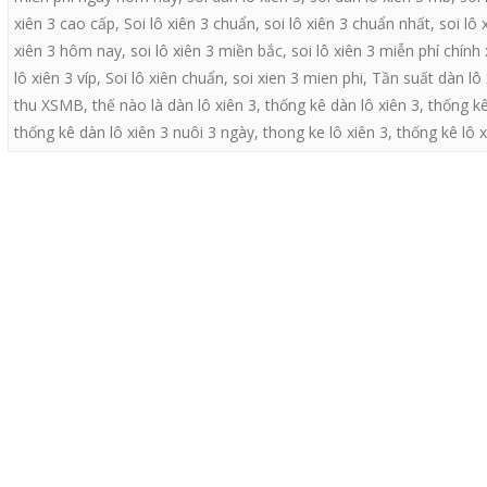
xiên 3 cao cấp
,
Soi lô xiên 3 chuẩn
,
soi lô xiên 3 chuẩn nhất
,
soi lô 
xiên 3 hôm nay
,
soi lô xiên 3 miền bắc
,
soi lô xiên 3 miễn phí chính
lô xiên 3 víp
,
Soi lô xiên chuẩn
,
soi xien 3 mien phi
,
Tần suất dàn lô 
thu XSMB
,
thế nào là dàn lô xiên 3
,
thống kê dàn lô xiên 3
,
thống kê
thống kê dàn lô xiên 3 nuôi 3 ngày
,
thong ke lô xiên 3
,
thống kê lô x