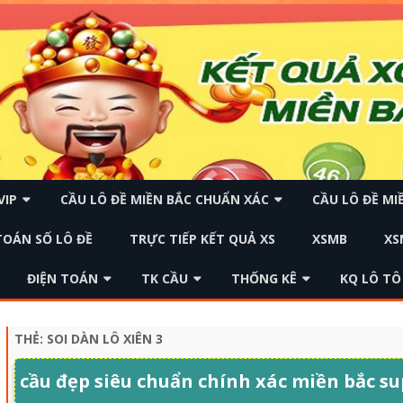
Skip
VIP
CẦU LÔ ĐỀ MIỀN BẮC CHUẨN XÁC
CẦU LÔ ĐỀ MI
to
content
 2
TOÁN SỐ LÔ ĐỀ
SOI CẦU ĐẸP LÔ BẠCH THỦ KÉP
TRỰC TIẾP KẾT QUẢ XS
SOI CẦU ĐẸP SỚ 
XSMB
XS
MIỀN BẮC
8 MIỀN NAM
ĐIỆN TOÁN
TK CẦU
THỐNG KÊ
KQ LÔ TÔ
MIỀN
SOI CẦU ĐẸP CẶP 3 CÀNG VÍP
SOI CẦU ĐẸP BAO
T
XỔ SỐ ĐIỆN TOÁN 6×36
MIỀN BẮC
CẦU BẠCH THỦ (MB)
THỐNG KÊ ĐẦU ĐUÔI
BẢNG LOTO
SOI CẦU ĐẸP CẶP
THẺ:
SOI DÀN LÔ XIÊN 3
45
XỔ SỐ ĐIỆN TOÁN 123
SOI CẦU ĐẸP LÔ BẠCH THỦ
CẦU LẬT LIÊN TỤC (MB)
THỐNG KÊ LÔ GAN
NAM
BẢNG LOTO
MIỀN BẮC
cầu đẹp siêu chuẩn chính xác miền bắc su
/55
XỔ SỐ THẦN TÀI
CẦU VỀ CẢ CẶP (MB)
THỐNG KÊ LÔ XIÊN
SOI CẦU ĐẸP GIẢ
BẢNG LOTO