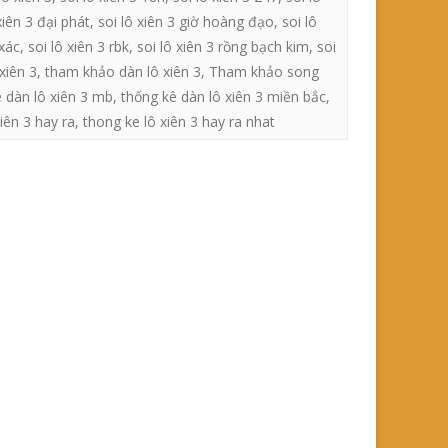
xiên 3 đại phát
,
soi lô xiên 3 giờ hoàng đạo
,
soi lô
 xác
,
soi lô xiên 3 rbk
,
soi lô xiên 3 rồng bạch kim
,
soi
xiên 3
,
tham khảo dàn lô xiên 3
,
Tham khảo song
 dàn lô xiên 3 mb
,
thống kê dàn lô xiên 3 miền bắc
,
iên 3 hay ra
,
thong ke lô xiên 3 hay ra nhat