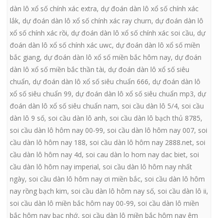
dàn lô xổ số chính xác extra
,
dự đoán dàn lô xổ số chính xác
lắk
,
dự đoán dàn lô xổ số chính xác ray churn
,
dự đoán dàn lô
xổ số chính xác rồi
,
dự đoán dàn lô xổ số chính xác soi cầu
,
dự
đoán dàn lô xổ số chính xác uwc
,
dự đoán dàn lô xổ số miền
bắc giang
,
dự đoán dàn lô xổ số miền bắc hôm nay
,
dự đoán
dàn lô xổ số miền bắc thần tài
,
dự đoán dàn lô xổ số siêu
chuẩn
,
dự đoán dàn lô xổ số siêu chuẩn 666
,
dự đoán dàn lô
xổ số siêu chuẩn 99
,
dự đoán dàn lô xổ số siêu chuẩn mp3
,
dự
đoán dàn lô xổ số siêu chuẩn nam
,
soi cầu dàn lô 5/4
,
soi cầu
dàn lô 9 số
,
soi cầu dàn lô anh
,
soi cầu dàn lô bạch thủ 8785
,
soi cầu dàn lô hôm nay 00-99
,
soi cầu dàn lô hôm nay 007
,
soi
cầu dàn lô hôm nay 188
,
soi cầu dàn lô hôm nay 2888.net
,
soi
cầu dàn lô hôm nay 4d
,
soi cau dàn lo hom nay dac biet
,
soi
cầu dàn lô hôm nay imperial
,
soi cầu dàn lô hôm nay nhất
ngày
,
soi cầu dàn lô hôm nay ơi miền bắc
,
soi cầu dàn lô hôm
nay rồng bạch kim
,
soi cầu dàn lô hôm nay số
,
soi cầu dàn lô ii
,
soi cầu dàn lô miền bắc hôm nay 00-99
,
soi cầu dàn lô miền
bắc hôm nay bạc nhớ
,
soi cầu dàn lô miền bắc hôm nay êm