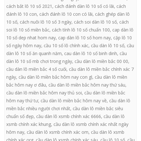
cách bắt lô 10 số 2021
,
cách đánh dàn lô 10 số có lãi
,
cách
đánh lô 10 con
,
cách đánh lô 10 con có lãi
,
cách ghép dàn lô
10 số
,
cách nuôi lô 10 số 3 ngày
,
cách soi dàn lô 10 số
,
cách
soi lô 10 số miền bắc
,
cách tính lô 10 số chuẩn 100
,
cap dàn lô
10 số dep nhat hom nay
,
cap dàn lô 10 số hom nay
,
cặp lô 10
số ngày hôm nay
,
cầu 10 số lô chính xác
,
cầu dàn lô 10 số
,
cầu
dàn lô 10 số ăn quanh năm
,
cau dàn lô 10 số binh dinh
,
cầu
dàn lô 10 số mb chơi trong ngày
,
cầu dàn lô miền bắc 00 00
,
cầu dàn lô miền bắc 4 số cuối
,
cầu dàn lô miền bắc chính xác 7
ngày
,
cầu dàn lô miền bắc hôm nay con gì
,
cầu dàn lô miền
bắc hôm nay ơ đâu
,
cầu dàn lô miền bắc hôm nay thứ sáu
,
cầu dàn lô miền bắc hôm nay thủ soi
,
cầu dàn lô miền bắc
hôm nay thứ tư
,
cầu dàn lô miền bắc hôm nay về
,
cầu dàn lô
miền bắc nhiều người chơi nhất
,
cầu dàn lô miền bắc siêu
chuẩn số đẹp
,
cầu dàn lô xsmb chính xác 6666
,
cầu dàn lô
xsmb chính xác khung
,
cầu dàn lô xsmb chính xác nhất ngày
hôm nay
,
cầu dàn lô xsmb chính xác om
,
cầu dàn lô xsmb
chính xác org
,
cầu dàn lô xsmb chính xác sáu
,
cầu lô 10 số
,
cầu