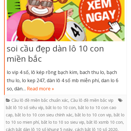
soi cầu đẹp dàn lô 10 con
miền bắc
lo vip 4 số, lô kép rồng bạch kim, bach thu lo, bạch
thu lo, lo kep 247, dàn lô 4 số mb miễn phí, dan lo 6
so, dàn…
Read more »
Cầu lô đề miền bắc chuẩn xác
,
Cầu lô đề miền bắc vip
bắt lô 10 số siêu víp
,
bắt lo to 10 con
,
bắt lo to 10 con cao
cap
,
bắt lo to 10 con sieu chính xác
,
bắt lo to 10 con vip
,
bắt lo
to 10 so mien phí
,
bắt lo to 10 so sieu vip
,
bắt lô xsmb 10 con
,
cách bắt dàn lô 10 số khung 5 ngày
,
cách bắt lô 10 số 2020
,