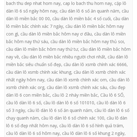
bach thu dep nhat hom nay
,
cap lo bach thu hom nay
,
cặp lô
dàn lô 6 số ngày hôm nay
,
cầu dàn lô 6 số ăn quanh năm
,
cầu
dàn lô miền bắc 00 00
,
cầu dàn lô miền bắc 4 số cuối
,
cầu dàn
lô miền bắc chính xác 7 ngày
,
cầu dàn lô miền bắc hôm nay
con gì
,
cầu dàn lô miền bắc hôm nay ơ đâu
,
cầu dàn lô miền
bắc hôm nay thứ sáu
,
cầu dàn lô miền bắc hôm nay thủ soi
,
cầu dàn lô miền bắc hôm nay thứ tư
,
cầu dàn lô miền bắc hôm
nay về
,
cầu dàn lô miền bắc nhiều người chơi nhất
,
cầu dàn lô
miền bắc siêu chuẩn số đẹp
,
cầu dàn lô xsmb chính xác 6666
,
cầu dàn lô xsmb chính xác khung
,
cầu dàn lô xsmb chính xác
nhất ngày hôm nay
,
cầu dàn lô xsmb chính xác om
,
cầu dàn lô
xsmb chính xác org
,
cầu dàn lô xsmb chính xác sáu
,
cầu đẹp
dàn lô 6 con miền bắc
,
cầu lô 2 nháy miền bắc
,
Cầu lô 6 SỐ
,
cầu lô dàn lô 6 số
,
cầu lô dàn lô 6 số 101010
,
cầu lô dàn lô 6
số 3 ngày
,
cầu lô dàn lô 6 số ăn quanh năm
,
cầu lô dàn lô 6 số
chạy quanh năm
,
cầu lô dàn lô 6 số chính xác 100
,
cầu lô dàn
lô 6 số đẹp nhất hôm nay
,
cầu lô dàn lô 6 số hình quả trám
,
cầu lô dàn lô 6 số hôm nay
,
cầu lô dàn lô 6 số khung 2 ngày
,