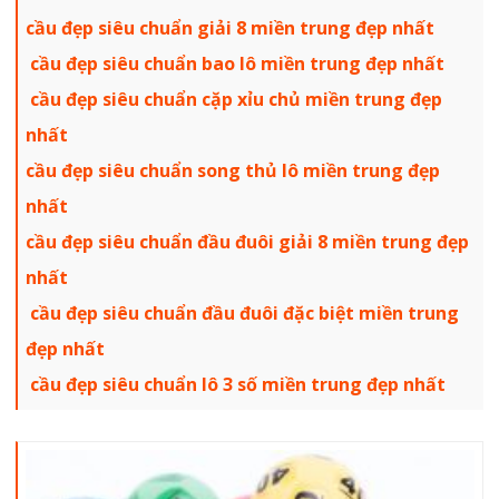
cầu đẹp siêu chuẩn giải 8 miền trung đẹp nhất
cầu đẹp siêu chuẩn bao lô miền trung đẹp nhất
cầu đẹp siêu chuẩn cặp xỉu chủ miền trung đẹp
nhất
cầu đẹp siêu chuẩn song thủ lô miền trung đẹp
nhất
cầu đẹp siêu chuẩn đầu đuôi giải 8 miền trung đẹp
nhất
cầu đẹp siêu chuẩn đầu đuôi đặc biệt miền trung
đẹp nhất
cầu đẹp siêu chuẩn lô 3 số miền trung đẹp nhất