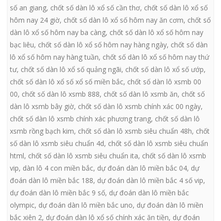
số an giang
,
chốt số dàn lô xổ số cần thơ
,
chốt số dàn lô xổ số
hôm nay 24 giờ
,
chốt số dàn lô xổ số hôm nay ăn cơm
,
chốt số
dàn lô xổ số hôm nay ba càng
,
chốt số dàn lô xổ số hôm nay
bạc liêu
,
chốt số dàn lô xổ số hôm nay hàng ngày
,
chốt số dàn
lô xổ số hôm nay hàng tuần
,
chốt số dàn lô xổ số hôm nay thứ
tư
,
chốt số dàn lô xổ số quảng ngãi
,
chốt số dàn lô xổ số ướp
,
chốt số dàn lô xổ số xổ số miền bắc
,
chốt số dàn lô xsmb 00
00
,
chốt số dàn lô xsmb 888
,
chốt số dàn lô xsmb ăn
,
chốt số
dàn lô xsmb bây giờ
,
chốt số dàn lô xsmb chính xác 00 ngày
,
chốt số dàn lô xsmb chính xác phương trang
,
chốt số dàn lô
xsmb rồng bạch kim
,
chốt số dàn lô xsmb siêu chuẩn 48h
,
chốt
số dàn lô xsmb siêu chuẩn 4d
,
chốt số dàn lô xsmb siêu chuẩn
html
,
chốt số dàn lô xsmb siêu chuẩn ita
,
chốt số dàn lô xsmb
vip
,
dàn lô 4 con miền bắc
,
dự đoán dàn lô miền bắc 04
,
dự
đoán dàn lô miền bắc 188
,
dự đoán dàn lô miền bắc 4 số vip
,
dự đoán dàn lô miền bắc 9 số
,
dự đoán dàn lô miền bắc
olympic
,
dự đoán dàn lô miền bắc uno
,
dự đoán dàn lô miền
bắc xiên 2
,
dự đoán dàn lô xổ số chính xác ăn tiền
,
dự đoán