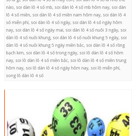
nào
,
soi dàn lô 4 số mb
,
soi dàn lô 4 số mb hôm nay
,
soi dàn
lô 4 số miền
,
soi dàn lô 4 số miền nam hôm nay
,
soi dàn lô 4
số miễn phí
,
soi dàn lô 4 số ngày
,
soi dàn lô 4 số ngày hôm
nay
,
soi dàn lô 4 số ngày mai
,
soi dàn lô 4 số nuôi 3 ngày
,
soi
dàn lô 4 số nuôi khung
,
soi dàn lô 4 số nuôi khung 5 ngày
,
soi
dàn lô 4 số nuôi khung 5 ngày miền bắc
,
soi dàn lô 4 số rồng
bạch kim
,
soi dàn lô 4 số trong ngày
,
soi lô dàn lô 4 số hôm
nay
,
soi lô dàn lô 4 số miền bắc
,
soi lô dàn lô 4 số miền trung
hôm nay
,
soi lô dàn lô 4 số ngày hôm nay
,
soi lô miễn phí
,
song lô dàn lô 4 số