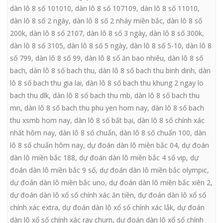
dàn lô 8 số 101010
,
dàn lô 8 số 107109
,
dàn lô 8 số 11010
,
dàn lô 8 số 2 ngày
,
dàn lô 8 số 2 nháy miền bắc
,
dàn lô 8 số
200k
,
dàn lô 8 số 2107
,
dàn lô 8 số 3 ngày
,
dàn lô 8 số 300k
,
dàn lô 8 số 3105
,
dàn lô 8 số 5 ngày
,
dàn lô 8 số 5-10
,
dàn lô 8
số 799
,
dàn lô 8 số 99
,
dàn lô 8 số ăn bao nhiêu
,
dàn lô 8 số
bach
,
dàn lô 8 số bach thu
,
dàn lô 8 số bach thu binh dinh
,
dàn
lô 8 số bach thu gia lai
,
dàn lô 8 số bach thu khung 2 ngay lo
bach thu dlk
,
dàn lô 8 số bach thu mb
,
dàn lô 8 số bach thu
mn
,
dàn lô 8 số bach thu phu yen hom nay
,
dàn lô 8 số bach
thu xsmb hom nay
,
dàn lô 8 số bất bại
,
dàn lô 8 số chính xác
nhất hôm nay
,
dàn lô 8 số chuẩn
,
dàn lô 8 số chuẩn 100
,
dàn
lô 8 số chuẩn hôm nay
,
dự đoán dàn lô miền bắc 04
,
dự đoán
dàn lô miền bắc 188
,
dự đoán dàn lô miền bắc 4 số vip
,
dự
đoán dàn lô miền bắc 9 số
,
dự đoán dàn lô miền bắc olympic
,
dự đoán dàn lô miền bắc uno
,
dự đoán dàn lô miền bắc xiên 2
,
dự đoán dàn lô xổ số chính xác ăn tiền
,
dự đoán dàn lô xổ số
chính xác extra
,
dự đoán dàn lô xổ số chính xác lắk
,
dự đoán
dàn lô xổ số chính xác ray churn
,
dự đoán dàn lô xổ số chính