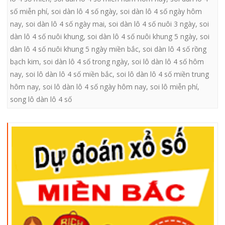
số miễn phí
,
soi dàn lô 4 số ngày
,
soi dàn lô 4 số ngày hôm
nay
,
soi dàn lô 4 số ngày mai
,
soi dàn lô 4 số nuôi 3 ngày
,
soi
dàn lô 4 số nuôi khung
,
soi dàn lô 4 số nuôi khung 5 ngày
,
soi
dàn lô 4 số nuôi khung 5 ngày miền bắc
,
soi dàn lô 4 số rồng
bạch kim
,
soi dàn lô 4 số trong ngày
,
soi lô dàn lô 4 số hôm
nay
,
soi lô dàn lô 4 số miền bắc
,
soi lô dàn lô 4 số miền trung
hôm nay
,
soi lô dàn lô 4 số ngày hôm nay
,
soi lô miễn phí
,
song lô dàn lô 4 số