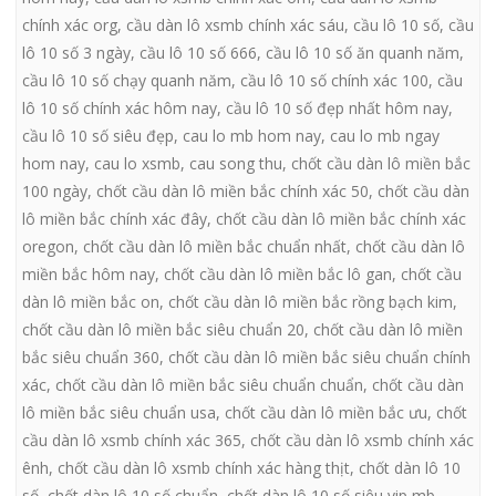
chính xác org
,
cầu dàn lô xsmb chính xác sáu
,
cầu lô 10 số
,
cầu
lô 10 số 3 ngày
,
cầu lô 10 số 666
,
cầu lô 10 số ăn quanh năm
,
cầu lô 10 số chạy quanh năm
,
cầu lô 10 số chính xác 100
,
cầu
lô 10 số chính xác hôm nay
,
cầu lô 10 số đẹp nhất hôm nay
,
cầu lô 10 số siêu đẹp
,
cau lo mb hom nay
,
cau lo mb ngay
hom nay
,
cau lo xsmb
,
cau song thu
,
chốt cầu dàn lô miền bắc
100 ngày
,
chốt cầu dàn lô miền bắc chính xác 50
,
chốt cầu dàn
lô miền bắc chính xác đây
,
chốt cầu dàn lô miền bắc chính xác
oregon
,
chốt cầu dàn lô miền bắc chuẩn nhất
,
chốt cầu dàn lô
miền bắc hôm nay
,
chốt cầu dàn lô miền bắc lô gan
,
chốt cầu
dàn lô miền bắc on
,
chốt cầu dàn lô miền bắc rồng bạch kim
,
chốt cầu dàn lô miền bắc siêu chuẩn 20
,
chốt cầu dàn lô miền
bắc siêu chuẩn 360
,
chốt cầu dàn lô miền bắc siêu chuẩn chính
xác
,
chốt cầu dàn lô miền bắc siêu chuẩn chuẩn
,
chốt cầu dàn
lô miền bắc siêu chuẩn usa
,
chốt cầu dàn lô miền bắc ưu
,
chốt
cầu dàn lô xsmb chính xác 365
,
chốt cầu dàn lô xsmb chính xác
ênh
,
chốt cầu dàn lô xsmb chính xác hàng thịt
,
chốt dàn lô 10
số
,
chốt dàn lô 10 số chuẩn
,
chốt dàn lô 10 số siêu vip mb
,