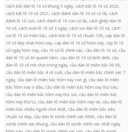
cách bắt dàn lô 10 số khung 5 ngày
,
cách bắt lô 10 số 2020
,
cách bắt lô 10 số 2021
,
cách đánh dàn lô 10 số có lãi
,
cách
đánh lô 10 con
,
cách đánh lô 10 con có lãi
,
cách ghép dàn lô
10 số
,
cách nuôi lô 10 số 3 ngày
,
cách soi dàn lô 10 số
,
cách
soi lô 10 số miền bắc
,
cách tính lô 10 số chuẩn 100
,
cap dàn lô
10 số dep nhat hom nay
,
cap dàn lô 10 số hom nay
,
cặp lô 10
số ngày hôm nay
,
cầu 10 số lô chính xác
,
cầu dàn lô 10 số
,
cầu
dàn lô 10 số ăn quanh năm
,
cau dàn lô 10 số binh dinh
,
cầu
dàn lô 10 số mb chơi trong ngày
,
cầu dàn lô miền bắc 00 00
,
cầu dàn lô miền bắc 4 số cuối
,
cầu dàn lô miền bắc chính xác 7
ngày
,
cầu dàn lô miền bắc hôm nay con gì
,
cầu dàn lô miền
bắc hôm nay ơ đâu
,
cầu dàn lô miền bắc hôm nay thứ sáu
,
cầu dàn lô miền bắc hôm nay thủ soi
,
cầu dàn lô miền bắc
hôm nay thứ tư
,
cầu dàn lô miền bắc hôm nay về
,
cầu dàn lô
miền bắc nhiều người chơi nhất
,
cầu dàn lô miền bắc siêu
chuẩn số đẹp
,
cầu dàn lô xsmb chính xác 6666
,
cầu dàn lô
xsmb chính xác khung
,
cầu dàn lô xsmb chính xác nhất ngày
hôm nay
,
cầu dàn lô xsmb chính xác om
,
cầu dàn lô xsmb