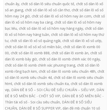
chuẩn ây
,
chốt số dàn lô siêu chuẩn quốc tế
,
chốt số dàn lô xổ
số an giang
,
chốt số dàn lô xổ số cần thơ
,
chốt số dàn lô xổ số
hôm nay 24 giờ
,
chốt số dàn lô xổ số hôm nay ăn cơm
,
chốt số
dàn lô xổ số hôm nay ba càng
,
chốt số dàn lô xổ số hôm nay
bạc liêu
,
chốt số dàn lô xổ số hôm nay hàng ngày
,
chốt số dàn
lô xổ số hôm nay hàng tuần
,
chốt số dàn lô xổ số hôm nay thứ
tư
,
chốt số dàn lô xổ số quảng ngãi
,
chốt số dàn lô xổ số ướp
,
chốt số dàn lô xổ số xổ số miền bắc
,
chốt số dàn lô xsmb 00
00
,
chốt số dàn lô xsmb 888
,
chốt số dàn lô xsmb ăn
,
chốt số
dàn lô xsmb bây giờ
,
chốt số dàn lô xsmb chính xác 00 ngày
,
chốt số dàn lô xsmb chính xác phương trang
,
chốt số dàn lô
xsmb rồng bạch kim
,
chốt số dàn lô xsmb siêu chuẩn 48h
,
chốt
số dàn lô xsmb siêu chuẩn 4d
,
chốt số dàn lô xsmb siêu chuẩn
html
,
chốt số dàn lô xsmb siêu chuẩn ita
,
chốt số dàn lô xsmb
vip
,
DÀN ĐỀ 8 SỐ – SOI CẦU ĐỀ SIÊU CHUẨN – SIÊU VIP
,
DÀN
ĐỀ 8 SỐ MIỀN BẮC - CHỐT SỐ VIP
,
DÀN ĐỀ 8 SỐ MIỀN BẮC -
Thần tài xổ số - Soi cầu siêu chuẩn
,
DÀN ĐỀ 8 SỐ SIÊU
CHUẨN
,
DÀN ĐỀ 8 SỐ SUPPER VIP
,
dàn đề mb chuẩn 10 số