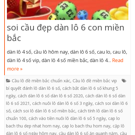
soi cầu đẹp dàn lô 6 con miền
bắc
dàn lô 4 số, cầu lô hôm nay, dàn lô 6 số, cau lo, cau lô,
dàn lô 4 số vip, dàn lô 4 số miền bắc, dàn lô 4…
Read
more »
Cầu lô đề miền bắc chuẩn xác
,
Cầu lô đề miền bắc vip
bí quyết đánh lô dàn lô 6 số
,
cách bắt dàn lô 6 số khung 5
ngày
,
cách dàn lô 6 số dàn lô 6 số 2020
,
cách dàn lô 6 số dàn
lô 6 số 2021
,
cách nuôi lô dàn lô 6 số 3 ngày
,
cách soi dàn lô 6
số
,
cách soi lô dàn lô 6 số miền bắc
,
cách tính lô dàn lô 6 số
chuẩn 100
,
cách vào tiền nuôi lô dàn lô 6 số 5 ngày
,
cap lo
bach thu dep nhat hom nay
,
cap lo bach thu hom nay
,
cặp lô
dàn lô 6 số ngày hôm nay
,
cầu dàn lô 6 số ăn quanh năm
,
cầu