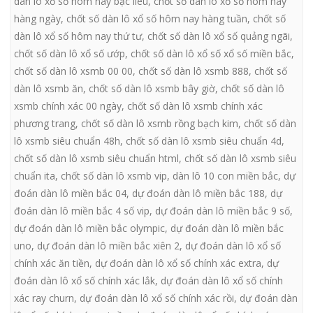
dàn lô xổ số hôm nay bạc liêu
,
chốt số dàn lô xổ số hôm nay
hàng ngày
,
chốt số dàn lô xổ số hôm nay hàng tuần
,
chốt số
dàn lô xổ số hôm nay thứ tư
,
chốt số dàn lô xổ số quảng ngãi
,
chốt số dàn lô xổ số ướp
,
chốt số dàn lô xổ số xổ số miền bắc
,
chốt số dàn lô xsmb 00 00
,
chốt số dàn lô xsmb 888
,
chốt số
dàn lô xsmb ăn
,
chốt số dàn lô xsmb bây giờ
,
chốt số dàn lô
xsmb chính xác 00 ngày
,
chốt số dàn lô xsmb chính xác
phương trang
,
chốt số dàn lô xsmb rồng bạch kim
,
chốt số dàn
lô xsmb siêu chuẩn 48h
,
chốt số dàn lô xsmb siêu chuẩn 4d
,
chốt số dàn lô xsmb siêu chuẩn html
,
chốt số dàn lô xsmb siêu
chuẩn ita
,
chốt số dàn lô xsmb vip
,
dàn lô 10 con miền bắc
,
dự
đoán dàn lô miền bắc 04
,
dự đoán dàn lô miền bắc 188
,
dự
đoán dàn lô miền bắc 4 số vip
,
dự đoán dàn lô miền bắc 9 số
,
dự đoán dàn lô miền bắc olympic
,
dự đoán dàn lô miền bắc
uno
,
dự đoán dàn lô miền bắc xiên 2
,
dự đoán dàn lô xổ số
chính xác ăn tiền
,
dự đoán dàn lô xổ số chính xác extra
,
dự
đoán dàn lô xổ số chính xác lắk
,
dự đoán dàn lô xổ số chính
xác ray churn
,
dự đoán dàn lô xổ số chính xác rồi
,
dự đoán dàn