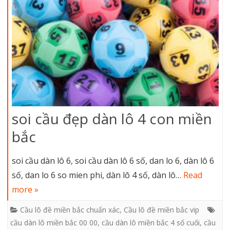
soi cầu đẹp dàn lô 4 con miền
bắc
soi cầu dàn lô 6, soi cầu dàn lô 6 số, dan lo 6, dàn lô 6
số, dan lo 6 so mien phi, dàn lô 4 số, dàn lô…
Read
more »
Cầu lô đề miền bắc chuẩn xác
,
Cầu lô đề miền bắc vip
cầu dàn lô miền bắc 00 00
,
cầu dàn lô miền bắc 4 số cuối
,
cầu