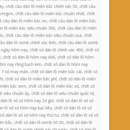
ày
,
chốt cầu dàn lô miền bắc chính xác 50
,
chốt cầu
 oregon
,
chốt cầu dàn lô miền bắc chuẩn nhất
,
chốt
t cầu dàn lô miền bắc on
,
chốt cầu dàn lô miền bắc
àn lô miền bắc siêu chuẩn 360
,
chốt cầu dàn lô miền
ẩn
,
chốt cầu dàn lô miền bắc siêu chuẩn usa
,
chốt
cầu dàn lô xsmb chính xác ênh
,
chốt cầu dàn lô xsmb
c ngày hôm nay
,
chốt số dàn lô chính xác 400
,
chốt số
ờ
,
chốt số dàn lô hôm nay 666
,
chốt số dàn lô hôm
hôm nay rồng bạch kim
,
chốt số dàn lô hôm nay
c 7 số may mắn
,
chốt số dàn lô miền bắc cái
,
chốt số
hí
,
chốt số dàn lô miền bắc phí
,
chốt số dàn lô miền
ô miền bắc xem
,
chốt số dàn lô miền bắc xổ
,
chốt số
lô siêu chuẩn ây
,
chốt số dàn lô siêu chuẩn quốc tế
,
 dàn lô xổ số hôm nay 24 giờ
,
chốt số dàn lô xổ số
àn lô xổ số hôm nay bạc liêu
,
chốt số dàn lô xổ số
 số dàn lô xổ số hôm nay thứ tư
,
chốt số dàn lô xổ số
iền bắc
,
chốt số dàn lô xsmb 00 00
,
chốt số dàn lô
ốt số dàn lô xsmb chính xác 00 ngày
,
chốt số dàn lô