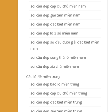
soi cầu đẹp cặp xíu chủ miền nam
soi cầu đẹp giải tám miền nam
soi cầu đẹp đặc biệt miền nam
soi cầu đẹp lô 3 số miền nam
soi cầu đẹp sớ đầu đuôi giải đặc biệt miền
nam
soi cầu đẹp song thủ lô miền nam
soi cầu đẹp xíu chủ miền nam
Cầu lô đề miền trung
soi cầu đẹp bao lô miền trung
soi cầu đẹp cặp xíu chủ miền trung
soi cầu đẹp đặc biệt miền trung
soi cầu đẹp giải tám miền trung