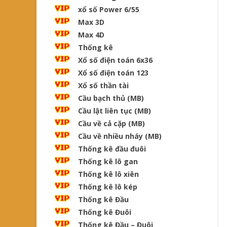
SOI CẦU ĐẸP ĐỀ BẠCH THỦ
xổ số Power 6/55
MIỀN BẮC
Max 3D
Max 4D
SOI CẦU ĐẸP ĐỀ ĐẦU ĐUÔI
Thống kê
MIỀN BẮC
Xổ số điện toán 6x36
SOI CẦU ĐẸP ĐỀ SONG THỦ
Xổ số điện toán 123
MIỀN BẮC
Xổ số thần tài
Cầu bạch thủ (MB)
Cầu lật liên tục (MB)
Cầu về cả cặp (MB)
Cầu về nhiều nháy (MB)
Thống kê đầu đuôi
Thống kê lô gan
Thống kê lô xiên
Thống kê lô kép
Thống kê Đầu
Thống kê Đuôi
Thống kê Đầu – Đuôi