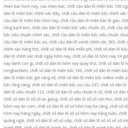
mien bac hom nay
,
cau mien bac
,
chốt cầu dàn lô miền bắc 100 ng
dàn lô miền bắc chính xác đây
,
chốt cầu dàn lô miền bắc chính xác
cầu dàn lô miền bắc hôm nay
,
chốt cầu dàn lô miền bắc lô gan
,
chố
rồng bạch kim
,
chốt cầu dàn lô miền bắc siêu chuẩn 20
,
chốt cầu d
bắc siêu chuẩn chính xác
,
chốt cầu dàn lô miền bắc siêu chuẩn chu
cầu dàn lô miền bắc ưu
,
chốt cầu dàn lô xsmb chính xác 365
,
chốt 
chính xác hàng thịt
,
chốt số dàn lô 666 miễn phí
,
chốt số dàn lô bắ
dàn lô chính xác nhất ngày hôm nay
,
chốt số dàn lô hôm nay 24 gi
nay danh con gi
,
chốt số dàn lô hôm nay quay thử
,
chốt số dàn lô 
rongbachkim
,
chốt số dàn lô miền bắc 100
,
chốt số dàn lô miền bắ
dàn lô miền bắc giờ vàng xổ
,
chốt số dàn lô miền bắc online miễn p
bắc rồng vàng
,
chốt số dàn lô miền bắc soi cầu 247
,
chốt số dàn l
dàn lô siêu chuẩn 123
,
chốt số dàn lô siêu chuẩn 6 số
,
chốt số dàn 
chốt số dàn lô xổ số an giang
,
chốt số dàn lô xổ số cần thơ
,
chốt số
hôm nay ăn cơm
,
chốt số dàn lô xổ số hôm nay ba càng
,
chốt số d
hôm nay hàng ngày
,
chốt số dàn lô xổ số hôm nay hàng tuần
,
chốt
quảng ngãi
,
chốt số dàn lô xổ số ướp
,
chốt số dàn lô xổ số xổ số m
xsmb 888
,
chốt số dàn lô xsmb ăn
,
chốt số dàn lô xsmb bây giờ
,
ch