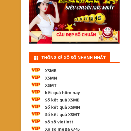
SOI CẦU ĐẸP DÀN ĐỀ 6 CON
MAX 3D
MIỀN BẮC
MAX 4D
SOI CẦU ĐẸP DÀN ĐỀ 8 CON
MIỀN BẮC
THỐNG KÊ
SOI CẦU ĐẸP DÀN ĐỀ 10 CO
MIỀN BẮC
THỐNG KÊ XỔ SỐ NHANH NHẤT
SOI CẦU ĐẸP DÀN LÔ 10 C
MIỀN BẮC
XSMB
SOI CẦU ĐẸP DÀN LÔ 4 CO
XSMN
MIỀN BẮC
XSMT
kết quả hôm nay
SOI CẦU ĐẸP DÀN LÔ 6 CO
Sổ kết quả XSMB
MIỀN BẮC
Sổ kết quả XSMN
Sổ kết quả XSMT
SOI CẦU ĐẸP DÀN LÔ 8 CO
xổ số vietlott
MIỀN BẮC
Xo so mega 6/45