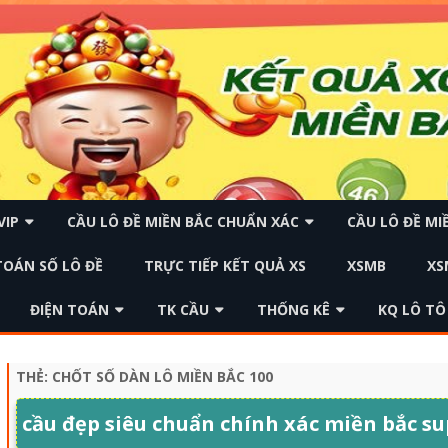
Skip
VIP
CẦU LÔ ĐỀ MIỀN BẮC CHUẨN XÁC
CẦU LÔ ĐỀ MI
to
content
 2
TOÁN SỐ LÔ ĐỀ
SOI CẦU ĐẸP LÔ BẠCH THỦ KÉP
TRỰC TIẾP KẾT QUẢ XS
SOI CẦU ĐẸP SỚ 
XSMB
XS
MIỀN BẮC
8 MIỀN NAM
ĐIỆN TOÁN
TK CẦU
THỐNG KÊ
KQ LÔ TÔ
MIỀN
SOI CẦU ĐẸP CẶP 3 CÀNG VÍP
SOI CẦU ĐẸP BAO
T
XỔ SỐ ĐIỆN TOÁN 6×36
MIỀN BẮC
CẦU BẠCH THỦ (MB)
THỐNG KÊ ĐẦU ĐUÔI
BẢNG LOTO
SOI CẦU ĐẸP CẶP
THẺ:
CHỐT SỐ DÀN LÔ MIỀN BẮC 100
45
XỔ SỐ ĐIỆN TOÁN 123
SOI CẦU ĐẸP LÔ BẠCH THỦ
CẦU LẬT LIÊN TỤC (MB)
THỐNG KÊ LÔ GAN
NAM
BẢNG LOTO
MIỀN BẮC
cầu đẹp siêu chuẩn chính xác miền bắc su
/55
XỔ SỐ THẦN TÀI
CẦU VỀ CẢ CẶP (MB)
THỐNG KÊ LÔ XIÊN
SOI CẦU ĐẸP GIẢ
BẢNG LOTO