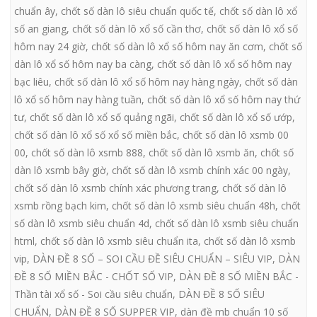
chuẩn ây
,
chốt số dàn lô siêu chuẩn quốc tế
,
chốt số dàn lô xổ
số an giang
,
chốt số dàn lô xổ số cần thơ
,
chốt số dàn lô xổ số
hôm nay 24 giờ
,
chốt số dàn lô xổ số hôm nay ăn cơm
,
chốt số
dàn lô xổ số hôm nay ba càng
,
chốt số dàn lô xổ số hôm nay
bạc liêu
,
chốt số dàn lô xổ số hôm nay hàng ngày
,
chốt số dàn
lô xổ số hôm nay hàng tuần
,
chốt số dàn lô xổ số hôm nay thứ
tư
,
chốt số dàn lô xổ số quảng ngãi
,
chốt số dàn lô xổ số ướp
,
chốt số dàn lô xổ số xổ số miền bắc
,
chốt số dàn lô xsmb 00
00
,
chốt số dàn lô xsmb 888
,
chốt số dàn lô xsmb ăn
,
chốt số
dàn lô xsmb bây giờ
,
chốt số dàn lô xsmb chính xác 00 ngày
,
chốt số dàn lô xsmb chính xác phương trang
,
chốt số dàn lô
xsmb rồng bạch kim
,
chốt số dàn lô xsmb siêu chuẩn 48h
,
chốt
số dàn lô xsmb siêu chuẩn 4d
,
chốt số dàn lô xsmb siêu chuẩn
html
,
chốt số dàn lô xsmb siêu chuẩn ita
,
chốt số dàn lô xsmb
vip
,
DÀN ĐỀ 8 SỐ – SOI CẦU ĐỀ SIÊU CHUẨN – SIÊU VIP
,
DÀN
ĐỀ 8 SỐ MIỀN BẮC - CHỐT SỐ VIP
,
DÀN ĐỀ 8 SỐ MIỀN BẮC -
Thần tài xổ số - Soi cầu siêu chuẩn
,
DÀN ĐỀ 8 SỐ SIÊU
CHUẨN
,
DÀN ĐỀ 8 SỐ SUPPER VIP
,
dàn đề mb chuẩn 10 số