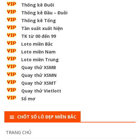
Thống kê Đuôi
Thống kê Đầu – Đuôi
Thống kê Tổng
Tần suất xuất hiện
TK từ 00 đến 99
Loto miền Bắc
Loto miền Nam
Loto miền Trung
Quay thử XSMB
Quay thử XSMN
Quay thử XSMT
Quay thử Vietlott
Sổ mơ
CHỐT SỐ LÔ ĐẸP MIỀN BẮC
TRANG CHỦ