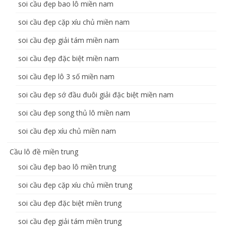
soi cầu đẹp bao lô miền nam
soi cầu đẹp cặp xíu chủ miền nam
soi cầu đẹp giải tám miền nam
soi cầu đẹp đặc biệt miền nam
soi cầu đẹp lô 3 số miền nam
soi cầu đẹp sớ đầu đuôi giải đặc biệt miền nam
soi cầu đẹp song thủ lô miền nam
soi cầu đẹp xíu chủ miền nam
Cầu lô đề miền trung
soi cầu đẹp bao lô miền trung
soi cầu đẹp cặp xíu chủ miền trung
soi cầu đẹp đặc biệt miền trung
soi cầu đẹp giải tám miền trung