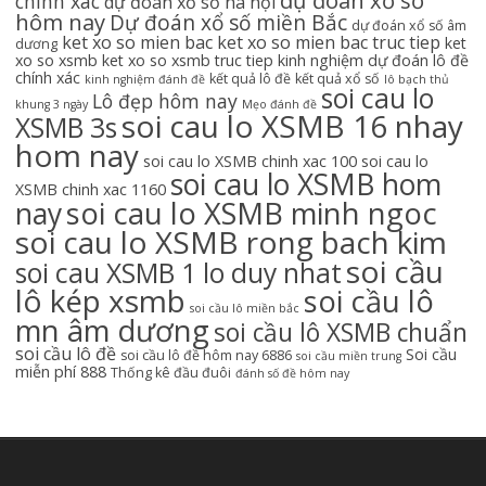
dự đoán xổ số
chính xác
dự đoán xổ số hà nội
hôm nay
Dự đoán xổ số miền Bắc
dự đoán xổ số âm
ket xo so mien bac
ket xo so mien bac truc tiep
ket
dương
xo so xsmb
ket xo so xsmb truc tiep
kinh nghiệm dự đoán lô đề
chính xác
kết quả lô đề
kết quả xổ số
kinh nghiệm đánh đề
lô bạch thủ
soi cau lo
Lô đẹp hôm nay
khung 3 ngày
Mẹo đánh đề
soi cau lo XSMB 16 nhay
XSMB 3s
hom nay
soi cau lo XSMB chinh xac 100
soi cau lo
soi cau lo XSMB hom
XSMB chinh xac 1160
soi cau lo XSMB minh ngoc
nay
soi cau lo XSMB rong bach kim
soi cầu
soi cau XSMB 1 lo duy nhat
lô kép xsmb
soi cầu lô
soi cầu lô miền bắc
mn âm dương
soi cầu lô XSMB chuẩn
soi cầu lô đề
Soi cầu
soi cầu lô đề hôm nay 6886
soi cầu miền trung
miễn phí 888
Thống kê đầu đuôi
đánh số đề hôm nay