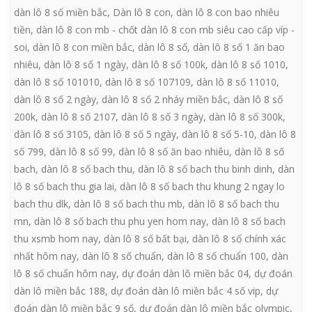
dàn lô 8 số miền bắc
,
Dàn lô 8 con
,
dàn lô 8 con bao nhiêu
tiền
,
dàn lô 8 con mb - chốt dàn lô 8 con mb siêu cao cấp víp -
soi
,
dàn lô 8 con miền bắc
,
dàn lô 8 số
,
dàn lô 8 số 1 ăn bao
nhiêu
,
dàn lô 8 số 1 ngày
,
dàn lô 8 số 100k
,
dàn lô 8 số 1010
,
dàn lô 8 số 101010
,
dàn lô 8 số 107109
,
dàn lô 8 số 11010
,
dàn lô 8 số 2 ngày
,
dàn lô 8 số 2 nháy miền bắc
,
dàn lô 8 số
200k
,
dàn lô 8 số 2107
,
dàn lô 8 số 3 ngày
,
dàn lô 8 số 300k
,
dàn lô 8 số 3105
,
dàn lô 8 số 5 ngày
,
dàn lô 8 số 5-10
,
dàn lô 8
số 799
,
dàn lô 8 số 99
,
dàn lô 8 số ăn bao nhiêu
,
dàn lô 8 số
bach
,
dàn lô 8 số bach thu
,
dàn lô 8 số bach thu binh dinh
,
dàn
lô 8 số bach thu gia lai
,
dàn lô 8 số bach thu khung 2 ngay lo
bach thu dlk
,
dàn lô 8 số bach thu mb
,
dàn lô 8 số bach thu
mn
,
dàn lô 8 số bach thu phu yen hom nay
,
dàn lô 8 số bach
thu xsmb hom nay
,
dàn lô 8 số bất bại
,
dàn lô 8 số chính xác
nhất hôm nay
,
dàn lô 8 số chuẩn
,
dàn lô 8 số chuẩn 100
,
dàn
lô 8 số chuẩn hôm nay
,
dự đoán dàn lô miền bắc 04
,
dự đoán
dàn lô miền bắc 188
,
dự đoán dàn lô miền bắc 4 số vip
,
dự
đoán dàn lô miền bắc 9 số
,
dự đoán dàn lô miền bắc olympic
,