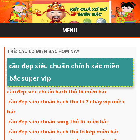
MENU
Skip
to
content
THẺ:
CAU LO MIEN BAC HOM NAY
cầu đẹp siêu chuẩn chính xác miền
bắc super vip
cầu đẹp siêu chuẩn bạch thủ lô miền bắc
cầu đẹp siêu chuẩn bạch thu lô 2 nháy víp miền
bắc
cầu đẹp siêu chuẩn song thủ lô miền bắc
cầu đẹp siêu chuẩn bạch thủ lô kép miền bắc