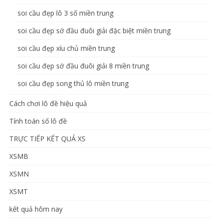
soi cầu đẹp lô 3 số miền trung
soi cầu đẹp sớ đầu đuôi giải đặc biệt miền trung
soi cầu đẹp xíu chủ miền trung
soi cầu đẹp sớ đầu đuôi giải 8 miền trung
soi cầu đẹp song thủ lô miền trung
Cách chơi lô đề hiệu quả
Tính toán số lô đề
TRỰC TIẾP KẾT QUẢ XS
XSMB
XSMN
XSMT
kết quả hôm nay