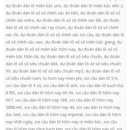
dự đoán dàn lô miền bắc uno
,
dự đoán dàn lô miền bắc xiên 2
,
dự đoán dàn lô xổ số chính xác ăn tiền
,
dự đoán dàn lô xổ số
chính xác extra
,
dự đoán dàn lô xổ số chính xác lắk
,
dự đoán
dàn lô xổ số chính xác ray churn
,
dự đoán dàn lô xổ số chính
xác rồi
,
dự đoán dàn lô xổ số chính xác soi cầu
,
dự đoán dàn lô
xổ số chính xác uwc
,
dự đoán dàn lô xổ số miền bắc giang
,
dự
đoán dàn lô xổ số miền bắc hôm nay
,
dự đoán dàn lô xổ số
miền bắc thần tài
,
dự đoán dàn lô xổ số siêu chuẩn
,
dự đoán
dàn lô xổ số siêu chuẩn 666
,
dự đoán dàn lô xổ số siêu chuẩn
99
,
dự đoán dàn lô xổ số siêu chuẩn mp3
,
dự đoán dàn lô xổ
số siêu chuẩn nam
,
lo hom nay mien phi
,
soi cầu dàn lô 5/4
,
soi cầu dàn lô 9 số
,
soi cầu dàn lô anh
,
soi cầu dàn lô bạch thủ
8785
,
soi cầu dàn lô hôm nay 00-99
,
soi cầu dàn lô hôm nay
007
,
soi cầu dàn lô hôm nay 188
,
soi cầu dàn lô hôm nay
2888.net
,
soi cầu dàn lô hôm nay 4d
,
soi cau dàn lo hom nay
dac biet
,
soi cầu dàn lô hôm nay imperial
,
soi cầu dàn lô hôm
nay nhất ngày
,
soi cầu dàn lô hôm nay ơi miền bắc
,
soi cầu
dàn lô hôm nay rồng bạch kim
,
soi cầu dàn lô hôm nay số
,
soi