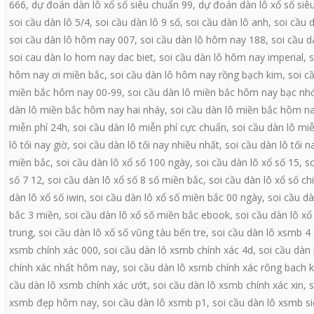
666
,
dự đoán dàn lô xổ số siêu chuẩn 99
,
dự đoán dàn lô xổ số si
soi cầu dàn lô 5/4
,
soi cầu dàn lô 9 số
,
soi cầu dàn lô anh
,
soi cầu 
soi cầu dàn lô hôm nay 007
,
soi cầu dàn lô hôm nay 188
,
soi cầu d
soi cau dàn lo hom nay dac biet
,
soi cầu dàn lô hôm nay imperial
,
s
hôm nay ơi miền bắc
,
soi cầu dàn lô hôm nay rồng bạch kim
,
soi c
miền bắc hôm nay 00-99
,
soi cầu dàn lô miền bắc hôm nay bạc nh
dàn lô miền bắc hôm nay hai nháy
,
soi cầu dàn lô miền bắc hôm na
miễn phí 24h
,
soi cầu dàn lô miễn phí cực chuẩn
,
soi cầu dàn lô mi
lô tối nay giờ
,
soi cầu dàn lô tối nay nhiều nhất
,
soi cầu dàn lô tối n
miền bắc
,
soi cầu dàn lô xổ số 100 ngày
,
soi cầu dàn lô xổ số 15
,
s
số 7 12
,
soi cầu dàn lô xổ số 8 số miền bắc
,
soi cầu dàn lô xổ số ch
dàn lô xổ số iwin
,
soi cầu dàn lô xổ số miền bắc 00 ngày
,
soi cầu dà
bắc 3 miền
,
soi cầu dàn lô xổ số miền bắc ebook
,
soi cầu dàn lô x
trung
,
soi cầu dàn lô xổ số vũng tàu bến tre
,
soi cầu dàn lô xsmb 4
xsmb chính xác 000
,
soi cầu dàn lô xsmb chính xác 4d
,
soi cầu dàn
chính xác nhất hôm nay
,
soi cầu dàn lô xsmb chính xác rông bach 
cầu dàn lô xsmb chính xác ướt
,
soi cầu dàn lô xsmb chính xác xin
,
s
xsmb đẹp hôm nay
,
soi cầu dàn lô xsmb p1
,
soi cầu dàn lô xsmb s