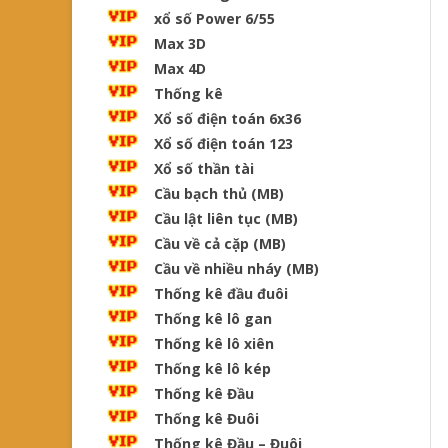
SOI CẦU ĐẸP ĐỀ BẠCH THỦ
xổ số Power 6/55
MIỀN BẮC
Max 3D
Max 4D
SOI CẦU ĐẸP ĐỀ ĐẦU ĐUÔI
Thống kê
MIỀN BẮC
Xổ số điện toán 6x36
SOI CẦU ĐẸP ĐỀ SONG THỦ
Xổ số điện toán 123
MIỀN BẮC
Xổ số thần tài
Cầu bạch thủ (MB)
Cầu lật liên tục (MB)
Cầu về cả cặp (MB)
Cầu về nhiều nháy (MB)
Thống kê đầu đuôi
Thống kê lô gan
Thống kê lô xiên
Thống kê lô kép
Thống kê Đầu
Thống kê Đuôi
Thống kê Đầu – Đuôi