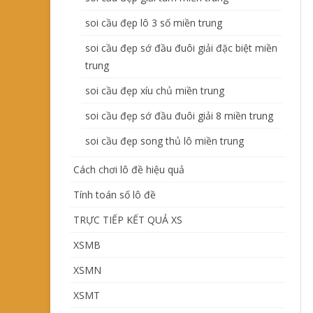
soi cầu đẹp lô 3 số miền trung
soi cầu đẹp sớ đầu đuôi giải đặc biệt miền
trung
soi cầu đẹp xíu chủ miền trung
soi cầu đẹp sớ đầu đuôi giải 8 miền trung
soi cầu đẹp song thủ lô miền trung
Cách chơi lô đề hiệu quả
Tính toán số lô đề
TRỰC TIẾP KẾT QUẢ XS
XSMB
XSMN
XSMT