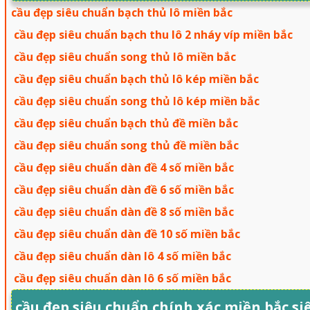
SOI CẦU ĐẸP LÔ SONG THỦ KÉP
NAM
cầu đẹp siêu chuẩn bạch thủ lô miền bắc
CẦU VỀ NHIỀU NHÁY (MB)
THỐNG KÊ LÔ KÉP
MIỀN BẮC
cầu đẹp siêu chuẩn bạch thu lô 2 nháy víp miền bắc
SOI CẦU ĐẸP ĐẶC 
THỐNG KÊ ĐẦU
SOI CẦU ĐẸP LÔ SONG THỦ
NAM
cầu đẹp siêu chuẩn song thủ lô miền bắc
MIỀN BẮC
THỐNG KÊ ĐUÔI
cầu đẹp siêu chuẩn bạch thủ lô kép miền bắc
SOI CẦU ĐẸP LÔ 3
N
SOI CẦU ĐẸP LÔ XIÊN 2 MIỀN
NAM
cầu đẹp siêu chuẩn song thủ lô kép miền bắc
THỐNG KÊ ĐẦU – ĐUÔI
BẮC
cầu đẹp siêu chuẩn bạch thủ đề miền bắc
SOI CẦU ĐẸP SỚ 
THỐNG KÊ TỔNG
ON
SOI CẦU ĐẸP LÔ XIÊN 3 MIỀN
ĐẶC BIỆT MIỀN N
cầu đẹp siêu chuẩn song thủ đề miền bắc
BẮC
TẦN SUẤT XUẤT HIỆN
cầu đẹp siêu chuẩn dàn đề 4 số miền bắc
SOI CẦU ĐẸP SON
N
SOI CẦU ĐẸP LÔ XIÊN 4 MIỀN
TK TỪ 00 ĐẾN 99
MIỀN NAM
cầu đẹp siêu chuẩn dàn đề 6 số miền bắc
BẮC
cầu đẹp siêu chuẩn dàn đề 8 số miền bắc
SOI CẦU ĐẸP XÍU
N
NAM
cầu đẹp siêu chuẩn dàn đề 10 số miền bắc
cầu đẹp siêu chuẩn dàn lô 4 số miền bắc
N
cầu đẹp siêu chuẩn dàn lô 6 số miền bắc
cầu đẹp siêu chuẩn chính xác miền bắc si