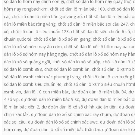
số dàn lô hôm nay danh con gi
,
chốt số dàn lô hôm nay quay thử
,
c
hôm nay rongbachkim
,
chốt số dàn lô miền bắc 100
,
chốt số dàn l
cái
,
chốt số dàn lô miền bắc giờ vàng xổ
,
chốt số dàn lô miền bắc o
dàn lô miền bắc rồng vàng
,
chốt số dàn lô miền bắc soi cầu 247
,
ch
xổ
,
chốt số dàn lô siêu chuẩn 123
,
chốt số dàn lô siêu chuẩn 6 số
,
c
chuẩn quốc tế
,
chốt số dàn lô xổ số an giang
,
chốt số dàn lô xổ số 
dàn lô xổ số hôm nay ăn cơm
,
chốt số dàn lô xổ số hôm nay ba cà
dàn lô xổ số hôm nay hàng ngày
,
chốt số dàn lô xổ số hôm nay hà
dàn lô xổ số quảng ngãi
,
chốt số dàn lô xổ số ướp
,
chốt số dàn lô x
số dàn lô xsmb 888
,
chốt số dàn lô xsmb ăn
,
chốt số dàn lô xsmb b
số dàn lô xsmb chính xác phương trang
,
chốt số dàn lô xsmb rồng 
số dàn lô xsmb siêu chuẩn 4d
,
chốt số dàn lô xsmb siêu chuẩn html
xsmb vip
,
dàn lô 10 con miền bắc
,
dự đoán dàn lô miền bắc 04
,
dự 
4 số vip
,
dự đoán dàn lô miền bắc 9 số
,
dự đoán dàn lô miền bắc o
lô miền bắc xiên 2
,
dự đoán dàn lô xổ số chính xác ăn tiền
,
dự đoán 
chính xác lắk
,
dự đoán dàn lô xổ số chính xác ray churn
,
dự đoán dàn
xác soi cầu
,
dự đoán dàn lô xổ số chính xác uwc
,
dự đoán dàn lô xổ
hôm nay
,
dự đoán dàn lô xổ số miền bắc thần tài
,
dự đoán dàn lô x