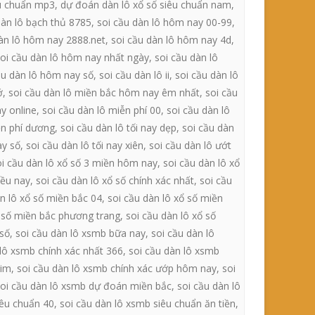
êu chuẩn mp3
,
dự đoán dàn lô xổ số siêu chuẩn nam
,
dàn lô bạch thủ 8785
,
soi cầu dàn lô hôm nay 00-99
,
àn lô hôm nay 2888.net
,
soi cầu dàn lô hôm nay 4d
,
oi cầu dàn lô hôm nay nhất ngày
,
soi cầu dàn lô
ầu dàn lô hôm nay số
,
soi cầu dàn lô ii
,
soi cầu dàn lô
ớ
,
soi cầu dàn lô miền bắc hôm nay êm nhất
,
soi cầu
y online
,
soi cầu dàn lô miễn phí 00
,
soi cầu dàn lô
ễn phí dương
,
soi cầu dàn lô tối nay dẹp
,
soi cầu dàn
ay số
,
soi cầu dàn lô tối nay xiên
,
soi cầu dàn lô ướt
oi cầu dàn lô xổ số 3 miền hôm nay
,
soi cầu dàn lô xổ
iều nay
,
soi cầu dàn lô xổ số chính xác nhất
,
soi cầu
n lô xổ số miền bắc 04
,
soi cầu dàn lô xổ số miền
ổ số miền bắc phương trang
,
soi cầu dàn lô xổ số
 số
,
soi cầu dàn lô xsmb bữa nay
,
soi cầu dàn lô
 lô xsmb chính xác nhất 366
,
soi cầu dàn lô xsmb
kim
,
soi cầu dàn lô xsmb chính xác ướp hôm nay
,
soi
oi cầu dàn lô xsmb dự đoán miền bắc
,
soi cầu dàn lô
iêu chuẩn 40
,
soi cầu dàn lô xsmb siêu chuẩn ăn tiền
,