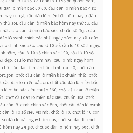
,
cầu dàn lô 10 số
,
cầu dàn lô 10 số ăn quanh năm
,
u dàn lô miền bắc 00 00
,
cầu dàn lô miền bắc 4 số
m nay con gì
,
cầu dàn lô miền bắc hôm nay ơ đâu
,
y thủ soi
,
cầu dàn lô miền bắc hôm nay thứ tư
,
cầu
 nhất
,
cầu dàn lô miền bắc siêu chuẩn số đẹp
,
cầu
 dàn lô xsmb chính xác nhất ngày hôm nay
,
cầu dàn
smb chính xác sáu
,
cầu lô 10 số
,
cầu lô 10 số 3 ngày
,
uanh năm
,
cầu lô 10 số chính xác 100
,
cầu lô 10 số
iêu đẹp
,
cau lo mb hom nay
,
cau lo mb ngay hom
,
chốt cầu dàn lô miền bắc chính xác 50
,
chốt cầu
 oregon
,
chốt cầu dàn lô miền bắc chuẩn nhất
,
chốt
t cầu dàn lô miền bắc on
,
chốt cầu dàn lô miền bắc
àn lô miền bắc siêu chuẩn 360
,
chốt cầu dàn lô miền
ẩn
,
chốt cầu dàn lô miền bắc siêu chuẩn usa
,
chốt
cầu dàn lô xsmb chính xác ênh
,
chốt cầu dàn lô xsmb
t dàn lô 10 số siêu vip mb
,
chốt lô 10
,
chốt lô 10 con
t số dàn lô bắc ngày hôm nay
,
chốt số dàn lô chính
lô hôm nay 24 giờ
,
chốt số dàn lô hôm nay 666
,
chốt