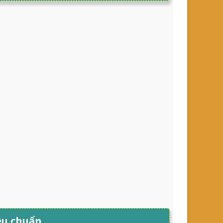
SOI CẦU ĐẸP GIẢI TÁM MIỀN
QUAY THỬ VIETLOTT
TRUNG
BIỆT MIỀN
SOI CẦU ĐẸP LÔ 3 SỐ MIỀN
TRUNG
 SỐ MIỀN
SOI CẦU ĐẸP SỚ ĐẦU ĐUÔI GIẢI
ĐẶC BIỆT MIỀN TRUNG
ĐẦU ĐUÔI GIẢI
AM
SOI CẦU ĐẸP XÍU CHỦ MIỀN
TRUNG
G THỦ LÔ
SOI CẦU ĐẸP SỚ ĐẦU ĐUÔI GIẢI
8 MIỀN TRUNG
 CHỦ MIỀN
SOI CẦU ĐẸP SONG THỦ LÔ
MIỀN TRUNG
êu chuẩn