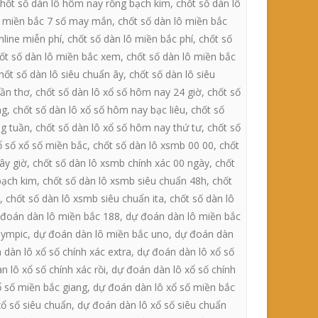
hốt số dàn lô hôm nay rồng bạch kim
,
chốt số dàn lô
ô miền bắc 7 số may mắn
,
chốt số dàn lô miền bắc
nline miễn phí
,
chốt số dàn lô miền bắc phí
,
chốt số
ốt số dàn lô miền bắc xem
,
chốt số dàn lô miền bắc
hốt số dàn lô siêu chuẩn ây
,
chốt số dàn lô siêu
cần thơ
,
chốt số dàn lô xổ số hôm nay 24 giờ
,
chốt số
ng
,
chốt số dàn lô xổ số hôm nay bạc liêu
,
chốt số
ng tuần
,
chốt số dàn lô xổ số hôm nay thứ tư
,
chốt số
ổ số xổ số miền bắc
,
chốt số dàn lô xsmb 00 00
,
chốt
ây giờ
,
chốt số dàn lô xsmb chính xác 00 ngày
,
chốt
bạch kim
,
chốt số dàn lô xsmb siêu chuẩn 48h
,
chốt
,
chốt số dàn lô xsmb siêu chuẩn ita
,
chốt số dàn lô
đoán dàn lô miền bắc 188
,
dự đoán dàn lô miền bắc
lympic
,
dự đoán dàn lô miền bắc uno
,
dự đoán dàn
dàn lô xổ số chính xác extra
,
dự đoán dàn lô xổ số
 lô xổ số chính xác rồi
,
dự đoán dàn lô xổ số chính
 số miền bắc giang
,
dự đoán dàn lô xổ số miền bắc
ổ số siêu chuẩn
,
dự đoán dàn lô xổ số siêu chuẩn