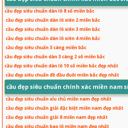
cầu đẹp siêu chuẩn dàn lô 8 số miền bắc
cầu đẹp siêu chuẩn dàn lô xiên 2 miền bắc
cầu đẹp siêu chuẩn dàn lô xiên 3 miền bắc
cầu đẹp siêu chuẩn dàn lô xiên 4 miền bắc
cầu đẹp siêu chuẩn 3 càng miền bắc
cầu đẹp siêu chuẩn dàn 3 càng 2 số miền bắc
cầu đẹp siêu chuẩn dàn lô 10 số miền bắc đẹp nhất
cầu đẹp siêu chuẩn đề đầu đuôi miền bắc đẹp nhất
cầu đẹp siêu chuẩn chính xác miền nam s
cầu đẹp siêu chuẩn xỉu chủ miền nam đẹp nhất
cầu đẹp siêu chuẩn giải đặc biệt miền nam đẹp nhất
cầu đẹp siêu chuẩn giải 8 miền nam đẹp nhất
cầu đẹp siêu chuẩn bao lô miền nam đẹp nhất