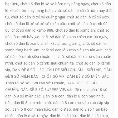
bạc liêu
,
chốt số dàn lô xổ số hôm nay hàng ngày
,
chốt số dàn
lô xổ số hôm nay hàng tuần
,
chốt số dàn lô xổ số hôm nay thứ
tư
,
chốt số dàn lô xổ số quảng ngãi
,
chốt số dàn lô xổ số ướp
,
chốt số dàn lô xổ số xổ số miền bắc
,
chốt số dàn lô xsmb 00
00
,
chốt số dàn lô xsmb 888
,
chốt số dàn lô xsmb ăn
,
chốt số
dàn lô xsmb bây giờ
,
chốt số dàn lô xsmb chính xác 00 ngày
,
chốt số dàn lô xsmb chính xác phương trang
,
chốt số dàn lô
xsmb rồng bạch kim
,
chốt số dàn lô xsmb siêu chuẩn 48h
,
chốt
số dàn lô xsmb siêu chuẩn 4d
,
chốt số dàn lô xsmb siêu chuẩn
html
,
chốt số dàn lô xsmb siêu chuẩn ita
,
chốt số dàn lô xsmb
vip
,
DÀN ĐỀ 8 SỐ – SOI CẦU ĐỀ SIÊU CHUẨN – SIÊU VIP
,
DÀN
ĐỀ 8 SỐ MIỀN BẮC - CHỐT SỐ VIP
,
DÀN ĐỀ 8 SỐ MIỀN BẮC -
Thần tài xổ số - Soi cầu siêu chuẩn
,
DÀN ĐỀ 8 SỐ SIÊU
CHUẨN
,
DÀN ĐỀ 8 SỐ SUPPER VIP
,
dàn đề mb chuẩn 10 số
dàn lô 8 số miền bắc
,
Dàn lô 8 con
,
dàn lô 8 con bao nhiêu
tiền
,
dàn lô 8 con mb - chốt dàn lô 8 con mb siêu cao cấp víp -
soi
,
dàn lô 8 con miền bắc
,
dàn lô 8 số
,
dàn lô 8 số 1 ăn bao
nhiêu
,
dàn lô 8 số 1 ngày
,
dàn lô 8 số 100k
,
dàn lô 8 số 1010
,