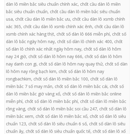
dàn lô miền bắc siêu chuẩn chính xác
,
chốt cầu dàn lô miền
bắc siêu chuẩn chuẩn
,
chốt cầu dàn lô miền bắc siêu chuẩn
usa
,
chốt cầu dàn lô miền bắc ưu
,
chốt cầu dàn lô xsmb chính
xác 365
,
chốt cầu dàn lô xsmb chính xác ênh
,
chốt cầu dàn lô
xsmb chính xác hàng thịt
,
chốt số dàn lô 666 miễn phí
,
chốt số
dàn lô bắc ngày hôm nay
,
chốt số dàn lô chính xác 400
,
chốt
số dàn lô chính xác nhất ngày hôm nay
,
chốt số dàn lô hôm
nay 24 giờ
,
chốt số dàn lô hôm nay 666
,
chốt số dàn lô hôm
nay danh con gi
,
chốt số dàn lô hôm nay quay thử
,
chốt số dàn
lô hôm nay rồng bạch kim
,
chốt số dàn lô hôm nay
rongbachkim
,
chốt số dàn lô miền bắc 100
,
chốt số dàn lô
miền bắc 7 số may mắn
,
chốt số dàn lô miền bắc cái
,
chốt số
dàn lô miền bắc giờ vàng xổ
,
chốt số dàn lô miền bắc online
miễn phí
,
chốt số dàn lô miền bắc phí
,
chốt số dàn lô miền bắc
rồng vàng
,
chốt số dàn lô miền bắc soi cầu 247
,
chốt số dàn lô
miền bắc xem
,
chốt số dàn lô miền bắc xổ
,
chốt số dàn lô siêu
chuẩn 123
,
chốt số dàn lô siêu chuẩn 6 số
,
chốt số dàn lô siêu
chuẩn ây
,
chốt số dàn lô siêu chuẩn quốc tế
,
chốt số dàn lô xổ