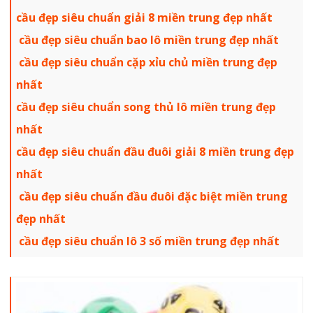
cầu đẹp siêu chuẩn giải 8 miền trung đẹp nhất
cầu đẹp siêu chuẩn bao lô miền trung đẹp nhất
cầu đẹp siêu chuẩn cặp xỉu chủ miền trung đẹp
nhất
cầu đẹp siêu chuẩn song thủ lô miền trung đẹp
nhất
cầu đẹp siêu chuẩn đầu đuôi giải 8 miền trung đẹp
nhất
cầu đẹp siêu chuẩn đầu đuôi đặc biệt miền trung
đẹp nhất
cầu đẹp siêu chuẩn lô 3 số miền trung đẹp nhất