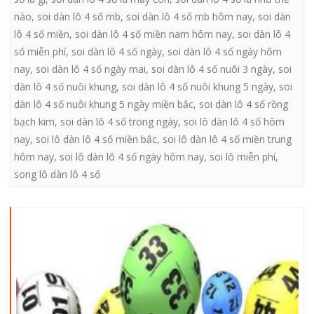
nào
,
soi dàn lô 4 số mb
,
soi dàn lô 4 số mb hôm nay
,
soi dàn
lô 4 số miền
,
soi dàn lô 4 số miền nam hôm nay
,
soi dàn lô 4
số miễn phí
,
soi dàn lô 4 số ngày
,
soi dàn lô 4 số ngày hôm
nay
,
soi dàn lô 4 số ngày mai
,
soi dàn lô 4 số nuôi 3 ngày
,
soi
dàn lô 4 số nuôi khung
,
soi dàn lô 4 số nuôi khung 5 ngày
,
soi
dàn lô 4 số nuôi khung 5 ngày miền bắc
,
soi dàn lô 4 số rồng
bạch kim
,
soi dàn lô 4 số trong ngày
,
soi lô dàn lô 4 số hôm
nay
,
soi lô dàn lô 4 số miền bắc
,
soi lô dàn lô 4 số miền trung
hôm nay
,
soi lô dàn lô 4 số ngày hôm nay
,
soi lô miễn phí
,
song lô dàn lô 4 số