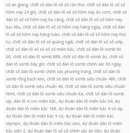
số an giang
,
chốt số dàn lô xổ số cần thơ
,
chốt số dàn lô xổ số
hôm nay 24 giờ
,
chốt số dàn lô xổ số hôm nay ăn cơm
,
chốt số
dàn lô xổ số hôm nay ba càng
,
chốt số dàn lô xổ số hôm nay
bạc liêu
,
chốt số dàn lô xổ số hôm nay hàng ngày
,
chốt số dàn
lô xổ số hôm nay hàng tuần
,
chốt số dàn lô xổ số hôm nay thứ
tư
,
chốt số dàn lô xổ số quảng ngãi
,
chốt số dàn lô xổ số ướp
,
chốt số dàn lô xổ số xổ số miền bắc
,
chốt số dàn lô xsmb 00
00
,
chốt số dàn lô xsmb 888
,
chốt số dàn lô xsmb ăn
,
chốt số
dàn lô xsmb bây giờ
,
chốt số dàn lô xsmb chính xác 00 ngày
,
chốt số dàn lô xsmb chính xác phương trang
,
chốt số dàn lô
xsmb rồng bạch kim
,
chốt số dàn lô xsmb siêu chuẩn 48h
,
chốt
số dàn lô xsmb siêu chuẩn 4d
,
chốt số dàn lô xsmb siêu chuẩn
html
,
chốt số dàn lô xsmb siêu chuẩn ita
,
chốt số dàn lô xsmb
vip
,
dàn lô 4 con miền bắc
,
dự đoán dàn lô miền bắc 04
,
dự
đoán dàn lô miền bắc 188
,
dự đoán dàn lô miền bắc 4 số vip
,
dự đoán dàn lô miền bắc 9 số
,
dự đoán dàn lô miền bắc
olympic
,
dự đoán dàn lô miền bắc uno
,
dự đoán dàn lô miền
bắc xiên 2
,
dự đoán dàn lô xổ số chính xác ăn tiền
,
dự đoán