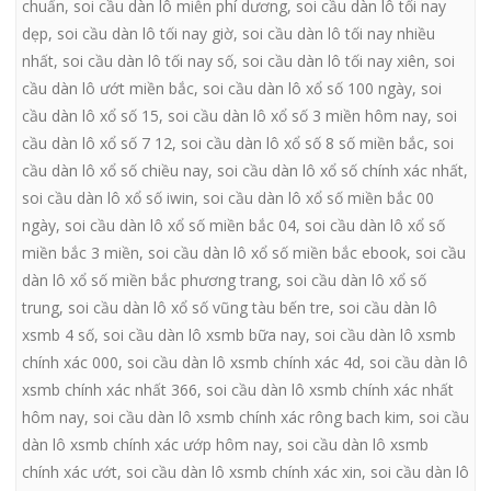
chuẩn
,
soi cầu dàn lô miễn phí dương
,
soi cầu dàn lô tối nay
dẹp
,
soi cầu dàn lô tối nay giờ
,
soi cầu dàn lô tối nay nhiều
nhất
,
soi cầu dàn lô tối nay số
,
soi cầu dàn lô tối nay xiên
,
soi
cầu dàn lô ướt miền bắc
,
soi cầu dàn lô xổ số 100 ngày
,
soi
cầu dàn lô xổ số 15
,
soi cầu dàn lô xổ số 3 miền hôm nay
,
soi
cầu dàn lô xổ số 7 12
,
soi cầu dàn lô xổ số 8 số miền bắc
,
soi
cầu dàn lô xổ số chiều nay
,
soi cầu dàn lô xổ số chính xác nhất
,
soi cầu dàn lô xổ số iwin
,
soi cầu dàn lô xổ số miền bắc 00
ngày
,
soi cầu dàn lô xổ số miền bắc 04
,
soi cầu dàn lô xổ số
miền bắc 3 miền
,
soi cầu dàn lô xổ số miền bắc ebook
,
soi cầu
dàn lô xổ số miền bắc phương trang
,
soi cầu dàn lô xổ số
trung
,
soi cầu dàn lô xổ số vũng tàu bến tre
,
soi cầu dàn lô
xsmb 4 số
,
soi cầu dàn lô xsmb bữa nay
,
soi cầu dàn lô xsmb
chính xác 000
,
soi cầu dàn lô xsmb chính xác 4d
,
soi cầu dàn lô
xsmb chính xác nhất 366
,
soi cầu dàn lô xsmb chính xác nhất
hôm nay
,
soi cầu dàn lô xsmb chính xác rông bach kim
,
soi cầu
dàn lô xsmb chính xác ướp hôm nay
,
soi cầu dàn lô xsmb
chính xác ướt
,
soi cầu dàn lô xsmb chính xác xin
,
soi cầu dàn lô