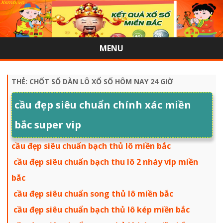
MENU
Skip
to
content
THẺ:
CHỐT SỐ DÀN LÔ XỔ SỐ HÔM NAY 24 GIỜ
cầu đẹp siêu chuẩn chính xác miền
bắc super vip
cầu đẹp siêu chuẩn bạch thủ lô miền bắc
cầu đẹp siêu chuẩn bạch thu lô 2 nháy víp miền
bắc
cầu đẹp siêu chuẩn song thủ lô miền bắc
cầu đẹp siêu chuẩn bạch thủ lô kép miền bắc