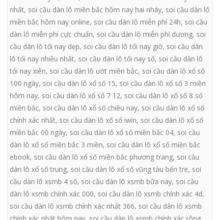
nhất
,
soi cầu dàn lô miền bắc hôm nay hai nháy
,
soi cầu dàn lô
miền bắc hôm nay online
,
soi cầu dàn lô miễn phí 24h
,
soi cầu
dàn lô miễn phí cực chuẩn
,
soi cầu dàn lô miễn phí dương
,
soi
cầu dàn lô tối nay dẹp
,
soi cầu dàn lô tối nay giờ
,
soi cầu dàn
lô tối nay nhiều nhất
,
soi cầu dàn lô tối nay số
,
soi cầu dàn lô
tối nay xiên
,
soi cầu dàn lô ướt miền bắc
,
soi cầu dàn lô xổ số
100 ngày
,
soi cầu dàn lô xổ số 15
,
soi cầu dàn lô xổ số 3 miền
hôm nay
,
soi cầu dàn lô xổ số 7 12
,
soi cầu dàn lô xổ số 8 số
miền bắc
,
soi cầu dàn lô xổ số chiều nay
,
soi cầu dàn lô xổ số
chính xác nhất
,
soi cầu dàn lô xổ số iwin
,
soi cầu dàn lô xổ số
miền bắc 00 ngày
,
soi cầu dàn lô xổ số miền bắc 04
,
soi cầu
dàn lô xổ số miền bắc 3 miền
,
soi cầu dàn lô xổ số miền bắc
ebook
,
soi cầu dàn lô xổ số miền bắc phương trang
,
soi cầu
dàn lô xổ số trung
,
soi cầu dàn lô xổ số vũng tàu bến tre
,
soi
cầu dàn lô xsmb 4 số
,
soi cầu dàn lô xsmb bữa nay
,
soi cầu
dàn lô xsmb chính xác 000
,
soi cầu dàn lô xsmb chính xác 4d
,
soi cầu dàn lô xsmb chính xác nhất 366
,
soi cầu dàn lô xsmb
chính xác nhất hôm nay
,
soi cầu dàn lô xsmb chính xác rông