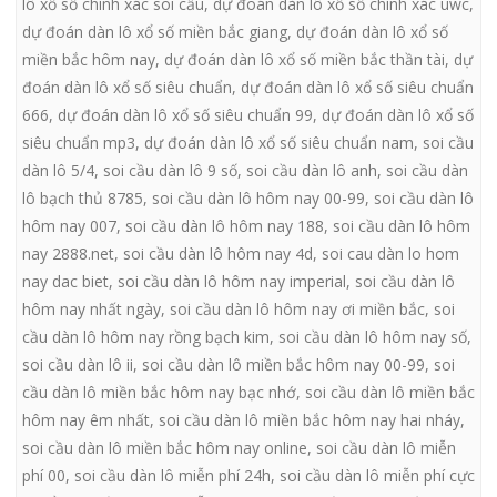
lô xổ số chính xác soi cầu
,
dự đoán dàn lô xổ số chính xác uwc
,
dự đoán dàn lô xổ số miền bắc giang
,
dự đoán dàn lô xổ số
miền bắc hôm nay
,
dự đoán dàn lô xổ số miền bắc thần tài
,
dự
đoán dàn lô xổ số siêu chuẩn
,
dự đoán dàn lô xổ số siêu chuẩn
666
,
dự đoán dàn lô xổ số siêu chuẩn 99
,
dự đoán dàn lô xổ số
siêu chuẩn mp3
,
dự đoán dàn lô xổ số siêu chuẩn nam
,
soi cầu
dàn lô 5/4
,
soi cầu dàn lô 9 số
,
soi cầu dàn lô anh
,
soi cầu dàn
lô bạch thủ 8785
,
soi cầu dàn lô hôm nay 00-99
,
soi cầu dàn lô
hôm nay 007
,
soi cầu dàn lô hôm nay 188
,
soi cầu dàn lô hôm
nay 2888.net
,
soi cầu dàn lô hôm nay 4d
,
soi cau dàn lo hom
nay dac biet
,
soi cầu dàn lô hôm nay imperial
,
soi cầu dàn lô
hôm nay nhất ngày
,
soi cầu dàn lô hôm nay ơi miền bắc
,
soi
cầu dàn lô hôm nay rồng bạch kim
,
soi cầu dàn lô hôm nay số
,
soi cầu dàn lô ii
,
soi cầu dàn lô miền bắc hôm nay 00-99
,
soi
cầu dàn lô miền bắc hôm nay bạc nhớ
,
soi cầu dàn lô miền bắc
hôm nay êm nhất
,
soi cầu dàn lô miền bắc hôm nay hai nháy
,
soi cầu dàn lô miền bắc hôm nay online
,
soi cầu dàn lô miễn
phí 00
,
soi cầu dàn lô miễn phí 24h
,
soi cầu dàn lô miễn phí cực