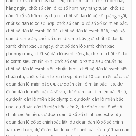
dàn lô xổ số hôm nay bạc liêu
,
chốt số dàn lô xổ số hôm nay
hàng ngày
,
chốt số dàn lô xổ số hôm nay hàng tuần
,
chốt số
dàn lô xổ số hôm nay thứ tư
,
chốt số dàn lô xổ số quảng ngãi
,
chốt số dàn lô xổ số ướp
,
chốt số dàn lô xổ số xổ số miền bắc
,
chốt số dàn lô xsmb 00 00
,
chốt số dàn lô xsmb 888
,
chốt số
dàn lô xsmb ăn
,
chốt số dàn lô xsmb bây giờ
,
chốt số dàn lô
xsmb chính xác 00 ngày
,
chốt số dàn lô xsmb chính xác
phương trang
,
chốt số dàn lô xsmb rồng bạch kim
,
chốt số dàn
lô xsmb siêu chuẩn 48h
,
chốt số dàn lô xsmb siêu chuẩn 4d
,
chốt số dàn lô xsmb siêu chuẩn html
,
chốt số dàn lô xsmb siêu
chuẩn ita
,
chốt số dàn lô xsmb vip
,
dàn lô 10 con miền bắc
,
dự
đoán dàn lô miền bắc 04
,
dự đoán dàn lô miền bắc 188
,
dự
đoán dàn lô miền bắc 4 số vip
,
dự đoán dàn lô miền bắc 9 số
,
dự đoán dàn lô miền bắc olympic
,
dự đoán dàn lô miền bắc
uno
,
dự đoán dàn lô miền bắc xiên 2
,
dự đoán dàn lô xổ số
chính xác ăn tiền
,
dự đoán dàn lô xổ số chính xác extra
,
dự
đoán dàn lô xổ số chính xác lắk
,
dự đoán dàn lô xổ số chính
xác ray churn
,
dự đoán dàn lô xổ số chính xác rồi
,
dự đoán dàn