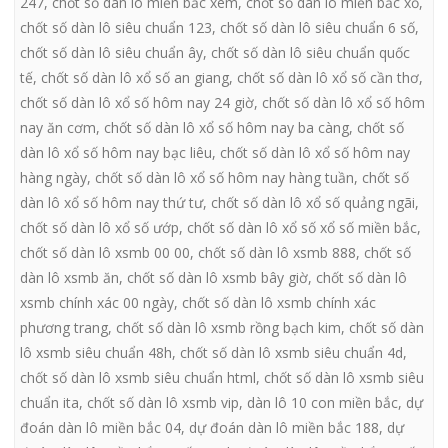
247
,
chốt số dàn lô miền bắc xem
,
chốt số dàn lô miền bắc xổ
,
chốt số dàn lô siêu chuẩn 123
,
chốt số dàn lô siêu chuẩn 6 số
,
chốt số dàn lô siêu chuẩn ây
,
chốt số dàn lô siêu chuẩn quốc
tế
,
chốt số dàn lô xổ số an giang
,
chốt số dàn lô xổ số cần thơ
,
chốt số dàn lô xổ số hôm nay 24 giờ
,
chốt số dàn lô xổ số hôm
nay ăn cơm
,
chốt số dàn lô xổ số hôm nay ba càng
,
chốt số
dàn lô xổ số hôm nay bạc liêu
,
chốt số dàn lô xổ số hôm nay
hàng ngày
,
chốt số dàn lô xổ số hôm nay hàng tuần
,
chốt số
dàn lô xổ số hôm nay thứ tư
,
chốt số dàn lô xổ số quảng ngãi
,
chốt số dàn lô xổ số ướp
,
chốt số dàn lô xổ số xổ số miền bắc
,
chốt số dàn lô xsmb 00 00
,
chốt số dàn lô xsmb 888
,
chốt số
dàn lô xsmb ăn
,
chốt số dàn lô xsmb bây giờ
,
chốt số dàn lô
xsmb chính xác 00 ngày
,
chốt số dàn lô xsmb chính xác
phương trang
,
chốt số dàn lô xsmb rồng bạch kim
,
chốt số dàn
lô xsmb siêu chuẩn 48h
,
chốt số dàn lô xsmb siêu chuẩn 4d
,
chốt số dàn lô xsmb siêu chuẩn html
,
chốt số dàn lô xsmb siêu
chuẩn ita
,
chốt số dàn lô xsmb vip
,
dàn lô 10 con miền bắc
,
dự
đoán dàn lô miền bắc 04
,
dự đoán dàn lô miền bắc 188
,
dự