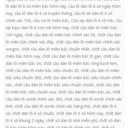
lô dàn lô 6 số miền bắc hôm nay
,
cầu lô dàn lô 6 số ngày hôm
nay
,
cầu lô dàn lô 6 số truyền thống
,
cầu lô de dàn lô 6 số
chính xác 100
,
cầu soi lô miền bắc
,
Cầu vip dàn lô 6 số mb
,
cầu
víp kqxs dàn lô 6 con mb hôm nay
,
chốt cầu dàn lô miền bắc
100 ngày
,
chốt cầu dàn lô miền bắc chính xác 50
,
chốt cầu dàn
lô miền bắc chính xác đây
,
chốt cầu dàn lô miền bắc chính xác
oregon
,
chốt cầu dàn lô miền bắc chuẩn nhất
,
chốt cầu dàn lô
miền bắc hôm nay
,
chốt cầu dàn lô miền bắc lô gan
,
chốt cầu
dàn lô miền bắc on
,
chốt cầu dàn lô miền bắc rồng bạch kim
,
chốt cầu dàn lô miền bắc siêu chuẩn 20
,
chốt cầu dàn lô miền
bắc siêu chuẩn 360
,
chốt cầu dàn lô miền bắc siêu chuẩn chính
xác
,
chốt cầu dàn lô miền bắc siêu chuẩn chuẩn
,
chốt cầu dàn
lô miền bắc siêu chuẩn usa
,
chốt cầu dàn lô miền bắc ưu
,
chốt
cầu dàn lô xsmb chính xác 365
,
chốt cầu dàn lô xsmb chính xác
ênh
,
chốt cầu dàn lô xsmb chính xác hàng thịt
,
chốt dàn lô 6
số
,
chốt dàn lô 6 số chuẩn
,
chốt dàn lô 6 số hôm nay
,
chốt dàn
lô 6 số khung 2 ngày
,
chốt số dàn lô 666 miễn phí
,
chốt số dàn
lô bắc ngày hôm nay
,
chốt số dàn lô chính xác 400
,
chốt số