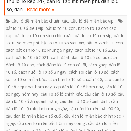
thu lo, lo kep 247, dàn lô 4 số mb miễn phí, dan lo 6
so, dàn…
Read more »
Cầu lô đề miền bắc chuẩn xác
,
Cầu lô đề miền bắc vip
bắt lô 10 số siêu víp
,
bắt lo to 10 con
,
bắt lo to 10 con cao
cap
,
bắt lo to 10 con sieu chính xác
,
bắt lo to 10 con vip
,
bắt lo
to 10 so mien phí
,
bắt lo to 10 so sieu vip
,
bắt lô xsmb 10 con
,
cách bắt dàn lô 10 số khung 5 ngày
,
cách bắt lô 10 số 2020
,
cách bắt lô 10 số 2021
,
cách đánh dàn lô 10 số có lãi
,
cách
đánh lô 10 con
,
cách đánh lô 10 con có lãi
,
cách ghép dàn lô
10 số
,
cách nuôi lô 10 số 3 ngày
,
cách soi dàn lô 10 số
,
cách
soi lô 10 số miền bắc
,
cách tính lô 10 số chuẩn 100
,
cap dàn lô
10 số dep nhat hom nay
,
cap dàn lô 10 số hom nay
,
cặp lô 10
số ngày hôm nay
,
cầu 10 số lô chính xác
,
cầu dàn lô 10 số
,
cầu
dàn lô 10 số ăn quanh năm
,
cau dàn lô 10 số binh dinh
,
cầu
dàn lô 10 số mb chơi trong ngày
,
cầu dàn lô miền bắc 00 00
,
cầu dàn lô miền bắc 4 số cuối
,
cầu dàn lô miền bắc chính xác 7
ngày
,
cầu dàn lô miền bắc hôm nay con gì
,
cầu dàn lô miền
bắc hôm nay ơ đâu
,
cầu dàn lô miền bắc hôm nay thứ sáu
,