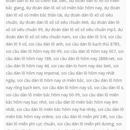
đoán dàn lô xổ số chính xác uwc
,
dự đoán dàn lô xổ số miền
bắc giang
,
dự đoán dàn lô xổ số miền bắc hôm nay
,
dự đoán
dàn lô xổ số miền bắc thần tài
,
dự đoán dàn lô xổ số siêu
chuẩn
,
dự đoán dàn lô xổ số siêu chuẩn 666
,
dự đoán dàn lô
xổ số siêu chuẩn 99
,
dự đoán dàn lô xổ số siêu chuẩn mp3
,
dự
đoán dàn lô xổ số siêu chuẩn nam
,
soi cầu dàn lô 5/4
,
soi cầu
dàn lô 9 số
,
soi cầu dàn lô anh
,
soi cầu dàn lô bạch thủ 8785
,
soi cầu dàn lô hôm nay 00-99
,
soi cầu dàn lô hôm nay 007
,
soi
cầu dàn lô hôm nay 188
,
soi cầu dàn lô hôm nay 2888.net
,
soi
cầu dàn lô hôm nay 4d
,
soi cau dàn lo hom nay dac biet
,
soi
cầu dàn lô hôm nay imperial
,
soi cầu dàn lô hôm nay nhất
ngày
,
soi cầu dàn lô hôm nay ơi miền bắc
,
soi cầu dàn lô hôm
nay rồng bạch kim
,
soi cầu dàn lô hôm nay số
,
soi cầu dàn lô ii
,
soi cầu dàn lô miền bắc hôm nay 00-99
,
soi cầu dàn lô miền
bắc hôm nay bạc nhớ
,
soi cầu dàn lô miền bắc hôm nay êm
nhất
,
soi cầu dàn lô miền bắc hôm nay hai nháy
,
soi cầu dàn lô
miền bắc hôm nay online
,
soi cầu dàn lô miễn phí 24h
,
soi cầu
dàn lô miễn phí cực chuẩn
,
soi cầu dàn lô miễn phí dương
,
soi