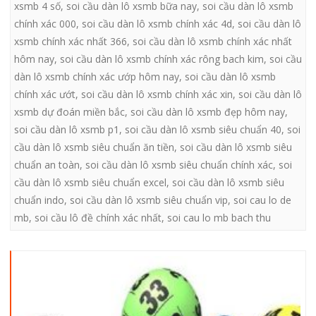
xsmb 4 số
,
soi cầu dàn lô xsmb bữa nay
,
soi cầu dàn lô xsmb
chính xác 000
,
soi cầu dàn lô xsmb chính xác 4d
,
soi cầu dàn lô
xsmb chính xác nhất 366
,
soi cầu dàn lô xsmb chính xác nhất
hôm nay
,
soi cầu dàn lô xsmb chính xác rông bach kim
,
soi cầu
dàn lô xsmb chính xác ướp hôm nay
,
soi cầu dàn lô xsmb
chính xác ướt
,
soi cầu dàn lô xsmb chính xác xin
,
soi cầu dàn lô
xsmb dự đoán miền bắc
,
soi cầu dàn lô xsmb đẹp hôm nay
,
soi cầu dàn lô xsmb p1
,
soi cầu dàn lô xsmb siêu chuẩn 40
,
soi
cầu dàn lô xsmb siêu chuẩn ăn tiền
,
soi cầu dàn lô xsmb siêu
chuẩn an toàn
,
soi cầu dàn lô xsmb siêu chuẩn chính xác
,
soi
cầu dàn lô xsmb siêu chuẩn excel
,
soi cầu dàn lô xsmb siêu
chuẩn indo
,
soi cầu dàn lô xsmb siêu chuẩn vip
,
soi cau lo de
mb
,
soi cầu lô đề chính xác nhất
,
soi cau lo mb bach thu