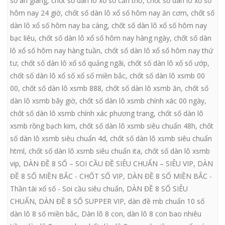
số an giang
,
chốt số dàn lô xổ số cần thơ
,
chốt số dàn lô xổ số
hôm nay 24 giờ
,
chốt số dàn lô xổ số hôm nay ăn cơm
,
chốt số
dàn lô xổ số hôm nay ba càng
,
chốt số dàn lô xổ số hôm nay
bạc liêu
,
chốt số dàn lô xổ số hôm nay hàng ngày
,
chốt số dàn
lô xổ số hôm nay hàng tuần
,
chốt số dàn lô xổ số hôm nay thứ
tư
,
chốt số dàn lô xổ số quảng ngãi
,
chốt số dàn lô xổ số ướp
,
chốt số dàn lô xổ số xổ số miền bắc
,
chốt số dàn lô xsmb 00
00
,
chốt số dàn lô xsmb 888
,
chốt số dàn lô xsmb ăn
,
chốt số
dàn lô xsmb bây giờ
,
chốt số dàn lô xsmb chính xác 00 ngày
,
chốt số dàn lô xsmb chính xác phương trang
,
chốt số dàn lô
xsmb rồng bạch kim
,
chốt số dàn lô xsmb siêu chuẩn 48h
,
chốt
số dàn lô xsmb siêu chuẩn 4d
,
chốt số dàn lô xsmb siêu chuẩn
html
,
chốt số dàn lô xsmb siêu chuẩn ita
,
chốt số dàn lô xsmb
vip
,
DÀN ĐỀ 8 SỐ – SOI CẦU ĐỀ SIÊU CHUẨN – SIÊU VIP
,
DÀN
ĐỀ 8 SỐ MIỀN BẮC - CHỐT SỐ VIP
,
DÀN ĐỀ 8 SỐ MIỀN BẮC -
Thần tài xổ số - Soi cầu siêu chuẩn
,
DÀN ĐỀ 8 SỐ SIÊU
CHUẨN
,
DÀN ĐỀ 8 SỐ SUPPER VIP
,
dàn đề mb chuẩn 10 số
dàn lô 8 số miền bắc
,
Dàn lô 8 con
,
dàn lô 8 con bao nhiêu