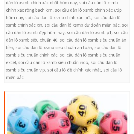
dàn lô xsmb chính xác nhất hôm nay
,
soi cầu dàn lô xsmb
chính xác rông bach kim
,
soi cầu dàn lô xsmb chính xác ướp
hôm nay
,
soi cầu dàn lô xsmb chính xác ướt
,
soi cầu dàn lô
xsmb chính xác xin
,
soi cầu dàn lô xsmb dự đoán miền bắc
,
soi
cầu dàn lô xsmb đẹp hôm nay
,
soi cầu dàn lô xsmb p1
,
soi cầu
dàn lô xsmb siêu chuẩn 40
,
soi cầu dàn lô xsmb siêu chuẩn ăn
tiền
,
soi cầu dàn lô xsmb siêu chuẩn an toàn
,
soi cầu dàn lô
xsmb siêu chuẩn chính xác
,
soi cầu dàn lô xsmb siêu chuẩn
excel
,
soi cầu dàn lô xsmb siêu chuẩn indo
,
soi cầu dàn lô
xsmb siêu chuẩn vip
,
soi cầu lô đề chính xác nhất
,
soi cầu lô
miền bắc