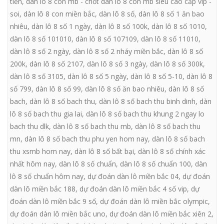
tiền
,
dàn lô 8 con mb - chốt dàn lô 8 con mb siêu cao cấp víp -
soi
,
dàn lô 8 con miền bắc
,
dàn lô 8 số
,
dàn lô 8 số 1 ăn bao
nhiêu
,
dàn lô 8 số 1 ngày
,
dàn lô 8 số 100k
,
dàn lô 8 số 1010
,
dàn lô 8 số 101010
,
dàn lô 8 số 107109
,
dàn lô 8 số 11010
,
dàn lô 8 số 2 ngày
,
dàn lô 8 số 2 nháy miền bắc
,
dàn lô 8 số
200k
,
dàn lô 8 số 2107
,
dàn lô 8 số 3 ngày
,
dàn lô 8 số 300k
,
dàn lô 8 số 3105
,
dàn lô 8 số 5 ngày
,
dàn lô 8 số 5-10
,
dàn lô 8
số 799
,
dàn lô 8 số 99
,
dàn lô 8 số ăn bao nhiêu
,
dàn lô 8 số
bach
,
dàn lô 8 số bach thu
,
dàn lô 8 số bach thu binh dinh
,
dàn
lô 8 số bach thu gia lai
,
dàn lô 8 số bach thu khung 2 ngay lo
bach thu dlk
,
dàn lô 8 số bach thu mb
,
dàn lô 8 số bach thu
mn
,
dàn lô 8 số bach thu phu yen hom nay
,
dàn lô 8 số bach
thu xsmb hom nay
,
dàn lô 8 số bất bại
,
dàn lô 8 số chính xác
nhất hôm nay
,
dàn lô 8 số chuẩn
,
dàn lô 8 số chuẩn 100
,
dàn
lô 8 số chuẩn hôm nay
,
dự đoán dàn lô miền bắc 04
,
dự đoán
dàn lô miền bắc 188
,
dự đoán dàn lô miền bắc 4 số vip
,
dự
đoán dàn lô miền bắc 9 số
,
dự đoán dàn lô miền bắc olympic
,
dự đoán dàn lô miền bắc uno
,
dự đoán dàn lô miền bắc xiên 2
,