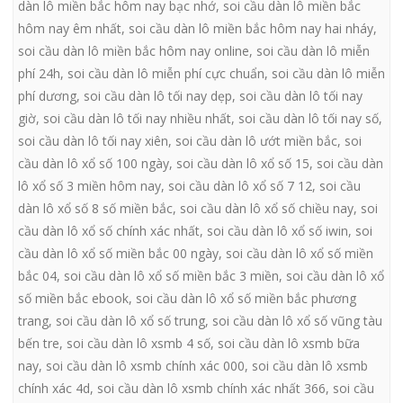
dàn lô miền bắc hôm nay bạc nhớ
,
soi cầu dàn lô miền bắc
hôm nay êm nhất
,
soi cầu dàn lô miền bắc hôm nay hai nháy
,
soi cầu dàn lô miền bắc hôm nay online
,
soi cầu dàn lô miễn
phí 24h
,
soi cầu dàn lô miễn phí cực chuẩn
,
soi cầu dàn lô miễn
phí dương
,
soi cầu dàn lô tối nay dẹp
,
soi cầu dàn lô tối nay
giờ
,
soi cầu dàn lô tối nay nhiều nhất
,
soi cầu dàn lô tối nay số
,
soi cầu dàn lô tối nay xiên
,
soi cầu dàn lô ướt miền bắc
,
soi
cầu dàn lô xổ số 100 ngày
,
soi cầu dàn lô xổ số 15
,
soi cầu dàn
lô xổ số 3 miền hôm nay
,
soi cầu dàn lô xổ số 7 12
,
soi cầu
dàn lô xổ số 8 số miền bắc
,
soi cầu dàn lô xổ số chiều nay
,
soi
cầu dàn lô xổ số chính xác nhất
,
soi cầu dàn lô xổ số iwin
,
soi
cầu dàn lô xổ số miền bắc 00 ngày
,
soi cầu dàn lô xổ số miền
bắc 04
,
soi cầu dàn lô xổ số miền bắc 3 miền
,
soi cầu dàn lô xổ
số miền bắc ebook
,
soi cầu dàn lô xổ số miền bắc phương
trang
,
soi cầu dàn lô xổ số trung
,
soi cầu dàn lô xổ số vũng tàu
bến tre
,
soi cầu dàn lô xsmb 4 số
,
soi cầu dàn lô xsmb bữa
nay
,
soi cầu dàn lô xsmb chính xác 000
,
soi cầu dàn lô xsmb
chính xác 4d
,
soi cầu dàn lô xsmb chính xác nhất 366
,
soi cầu