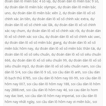
đoán dàn lô miền bắc 4 số vip
,
dự đoán dàn lô miền bắc 9 số
,
dự đoán dàn lô miền bắc olympic
,
dự đoán dàn lô miền bắc
uno
,
dự đoán dàn lô miền bắc xiên 2
,
dự đoán dàn lô xổ số
chính xác ăn tiền
,
dự đoán dàn lô xổ số chính xác extra
,
dự
đoán dàn lô xổ số chính xác lắk
,
dự đoán dàn lô xổ số chính
xác ray churn
,
dự đoán dàn lô xổ số chính xác rồi
,
dự đoán dàn
lô xổ số chính xác soi cầu
,
dự đoán dàn lô xổ số chính xác uwc
,
dự đoán dàn lô xổ số miền bắc giang
,
dự đoán dàn lô xổ số
miền bắc hôm nay
,
dự đoán dàn lô xổ số miền bắc thần tài
,
dự
đoán dàn lô xổ số siêu chuẩn
,
dự đoán dàn lô xổ số siêu chuẩn
666
,
dự đoán dàn lô xổ số siêu chuẩn 99
,
dự đoán dàn lô xổ số
siêu chuẩn mp3
,
dự đoán dàn lô xổ số siêu chuẩn nam
,
soi cầu
dàn lô 5/4
,
soi cầu dàn lô 9 số
,
soi cầu dàn lô anh
,
soi cầu dàn
lô bạch thủ 8785
,
soi cầu dàn lô hôm nay 00-99
,
soi cầu dàn lô
hôm nay 007
,
soi cầu dàn lô hôm nay 188
,
soi cầu dàn lô hôm
nay 2888.net
,
soi cầu dàn lô hôm nay 4d
,
soi cau dàn lo hom
nay dac biet
,
soi cầu dàn lô hôm nay imperial
,
soi cầu dàn lô
hôm nay nhất ngày
,
soi cầu dàn lô hôm nay ơi miền bắc
,
soi