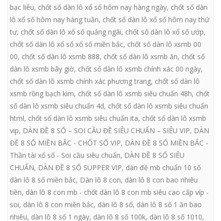
bạc liêu
,
chốt số dàn lô xổ số hôm nay hàng ngày
,
chốt số dàn
lô xổ số hôm nay hàng tuần
,
chốt số dàn lô xổ số hôm nay thứ
tư
,
chốt số dàn lô xổ số quảng ngãi
,
chốt số dàn lô xổ số ướp
,
chốt số dàn lô xổ số xổ số miền bắc
,
chốt số dàn lô xsmb 00
00
,
chốt số dàn lô xsmb 888
,
chốt số dàn lô xsmb ăn
,
chốt số
dàn lô xsmb bây giờ
,
chốt số dàn lô xsmb chính xác 00 ngày
,
chốt số dàn lô xsmb chính xác phương trang
,
chốt số dàn lô
xsmb rồng bạch kim
,
chốt số dàn lô xsmb siêu chuẩn 48h
,
chốt
số dàn lô xsmb siêu chuẩn 4d
,
chốt số dàn lô xsmb siêu chuẩn
html
,
chốt số dàn lô xsmb siêu chuẩn ita
,
chốt số dàn lô xsmb
vip
,
DÀN ĐỀ 8 SỐ – SOI CẦU ĐỀ SIÊU CHUẨN – SIÊU VIP
,
DÀN
ĐỀ 8 SỐ MIỀN BẮC - CHỐT SỐ VIP
,
DÀN ĐỀ 8 SỐ MIỀN BẮC -
Thần tài xổ số - Soi cầu siêu chuẩn
,
DÀN ĐỀ 8 SỐ SIÊU
CHUẨN
,
DÀN ĐỀ 8 SỐ SUPPER VIP
,
dàn đề mb chuẩn 10 số
dàn lô 8 số miền bắc
,
Dàn lô 8 con
,
dàn lô 8 con bao nhiêu
tiền
,
dàn lô 8 con mb - chốt dàn lô 8 con mb siêu cao cấp víp -
soi
,
dàn lô 8 con miền bắc
,
dàn lô 8 số
,
dàn lô 8 số 1 ăn bao
nhiêu
,
dàn lô 8 số 1 ngày
,
dàn lô 8 số 100k
,
dàn lô 8 số 1010
,