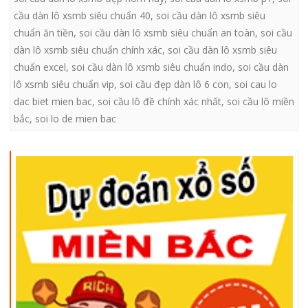
cầu dàn lô xsmb siêu chuẩn 40
,
soi cầu dàn lô xsmb siêu
chuẩn ăn tiền
,
soi cầu dàn lô xsmb siêu chuẩn an toàn
,
soi cầu
dàn lô xsmb siêu chuẩn chính xác
,
soi cầu dàn lô xsmb siêu
chuẩn excel
,
soi cầu dàn lô xsmb siêu chuẩn indo
,
soi cầu dàn
lô xsmb siêu chuẩn vip
,
soi cầu đẹp dàn lô 6 con
,
soi cau lo
dac biet mien bac
,
soi cầu lô đề chính xác nhất
,
soi cầu lô miền
bắc
,
soi lo de mien bac