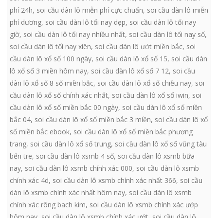
phí 24h
,
soi cầu dàn lô miễn phí cực chuẩn
,
soi cầu dàn lô miễn
phí dương
,
soi cầu dàn lô tối nay dẹp
,
soi cầu dàn lô tối nay
giờ
,
soi cầu dàn lô tối nay nhiều nhất
,
soi cầu dàn lô tối nay số
,
soi cầu dàn lô tối nay xiên
,
soi cầu dàn lô ướt miền bắc
,
soi
cầu dàn lô xổ số 100 ngày
,
soi cầu dàn lô xổ số 15
,
soi cầu dàn
lô xổ số 3 miền hôm nay
,
soi cầu dàn lô xổ số 7 12
,
soi cầu
dàn lô xổ số 8 số miền bắc
,
soi cầu dàn lô xổ số chiều nay
,
soi
cầu dàn lô xổ số chính xác nhất
,
soi cầu dàn lô xổ số iwin
,
soi
cầu dàn lô xổ số miền bắc 00 ngày
,
soi cầu dàn lô xổ số miền
bắc 04
,
soi cầu dàn lô xổ số miền bắc 3 miền
,
soi cầu dàn lô xổ
số miền bắc ebook
,
soi cầu dàn lô xổ số miền bắc phương
trang
,
soi cầu dàn lô xổ số trung
,
soi cầu dàn lô xổ số vũng tàu
bến tre
,
soi cầu dàn lô xsmb 4 số
,
soi cầu dàn lô xsmb bữa
nay
,
soi cầu dàn lô xsmb chính xác 000
,
soi cầu dàn lô xsmb
chính xác 4d
,
soi cầu dàn lô xsmb chính xác nhất 366
,
soi cầu
dàn lô xsmb chính xác nhất hôm nay
,
soi cầu dàn lô xsmb
chính xác rông bach kim
,
soi cầu dàn lô xsmb chính xác ướp
hôm nay
,
soi cầu dàn lô xsmb chính xác ướt
,
soi cầu dàn lô