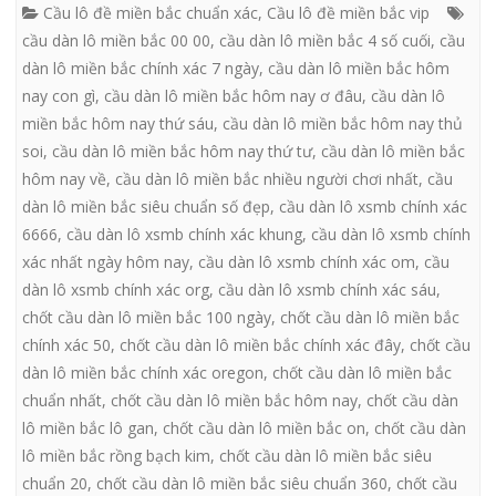
Cầu lô đề miền bắc chuẩn xác
,
Cầu lô đề miền bắc vip
cầu dàn lô miền bắc 00 00
,
cầu dàn lô miền bắc 4 số cuối
,
cầu
dàn lô miền bắc chính xác 7 ngày
,
cầu dàn lô miền bắc hôm
nay con gì
,
cầu dàn lô miền bắc hôm nay ơ đâu
,
cầu dàn lô
miền bắc hôm nay thứ sáu
,
cầu dàn lô miền bắc hôm nay thủ
soi
,
cầu dàn lô miền bắc hôm nay thứ tư
,
cầu dàn lô miền bắc
hôm nay về
,
cầu dàn lô miền bắc nhiều người chơi nhất
,
cầu
dàn lô miền bắc siêu chuẩn số đẹp
,
cầu dàn lô xsmb chính xác
6666
,
cầu dàn lô xsmb chính xác khung
,
cầu dàn lô xsmb chính
xác nhất ngày hôm nay
,
cầu dàn lô xsmb chính xác om
,
cầu
dàn lô xsmb chính xác org
,
cầu dàn lô xsmb chính xác sáu
,
chốt cầu dàn lô miền bắc 100 ngày
,
chốt cầu dàn lô miền bắc
chính xác 50
,
chốt cầu dàn lô miền bắc chính xác đây
,
chốt cầu
dàn lô miền bắc chính xác oregon
,
chốt cầu dàn lô miền bắc
chuẩn nhất
,
chốt cầu dàn lô miền bắc hôm nay
,
chốt cầu dàn
lô miền bắc lô gan
,
chốt cầu dàn lô miền bắc on
,
chốt cầu dàn
lô miền bắc rồng bạch kim
,
chốt cầu dàn lô miền bắc siêu
chuẩn 20
,
chốt cầu dàn lô miền bắc siêu chuẩn 360
,
chốt cầu