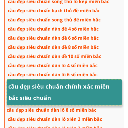
cầu đẹp siêu chuẩn song thủ lô kép miền bắc
cầu đẹp siêu chuẩn bạch thủ đề miền bắc
cầu đẹp siêu chuẩn song thủ đề miền bắc
cầu đẹp siêu chuẩn dàn đề 4 số miền bắc
cầu đẹp siêu chuẩn dàn đề 6 số miền bắc
cầu đẹp siêu chuẩn dàn đề 8 số miền bắc
cầu đẹp siêu chuẩn dàn đề 10 số miền bắc
cầu đẹp siêu chuẩn dàn lô 4 số miền bắc
cầu đẹp siêu chuẩn dàn lô 6 số miền bắc
cầu đẹp siêu chuẩn chính xác miền
bắc siêu chuẩn
cầu đẹp siêu chuẩn dàn lô 8 số miền bắc
cầu đẹp siêu chuẩn dàn lô xiên 2 miền bắc