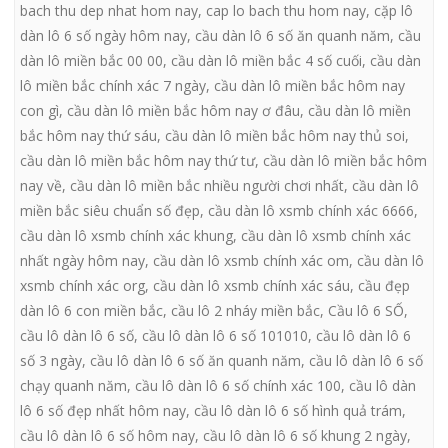
bach thu dep nhat hom nay
,
cap lo bach thu hom nay
,
cặp lô
dàn lô 6 số ngày hôm nay
,
cầu dàn lô 6 số ăn quanh năm
,
cầu
dàn lô miền bắc 00 00
,
cầu dàn lô miền bắc 4 số cuối
,
cầu dàn
lô miền bắc chính xác 7 ngày
,
cầu dàn lô miền bắc hôm nay
con gì
,
cầu dàn lô miền bắc hôm nay ơ đâu
,
cầu dàn lô miền
bắc hôm nay thứ sáu
,
cầu dàn lô miền bắc hôm nay thủ soi
,
cầu dàn lô miền bắc hôm nay thứ tư
,
cầu dàn lô miền bắc hôm
nay về
,
cầu dàn lô miền bắc nhiều người chơi nhất
,
cầu dàn lô
miền bắc siêu chuẩn số đẹp
,
cầu dàn lô xsmb chính xác 6666
,
cầu dàn lô xsmb chính xác khung
,
cầu dàn lô xsmb chính xác
nhất ngày hôm nay
,
cầu dàn lô xsmb chính xác om
,
cầu dàn lô
xsmb chính xác org
,
cầu dàn lô xsmb chính xác sáu
,
cầu đẹp
dàn lô 6 con miền bắc
,
cầu lô 2 nháy miền bắc
,
Cầu lô 6 SỐ
,
cầu lô dàn lô 6 số
,
cầu lô dàn lô 6 số 101010
,
cầu lô dàn lô 6
số 3 ngày
,
cầu lô dàn lô 6 số ăn quanh năm
,
cầu lô dàn lô 6 số
chạy quanh năm
,
cầu lô dàn lô 6 số chính xác 100
,
cầu lô dàn
lô 6 số đẹp nhất hôm nay
,
cầu lô dàn lô 6 số hình quả trám
,
cầu lô dàn lô 6 số hôm nay
,
cầu lô dàn lô 6 số khung 2 ngày
,