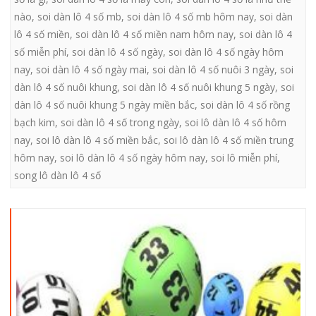
nào
,
soi dàn lô 4 số mb
,
soi dàn lô 4 số mb hôm nay
,
soi dàn
lô 4 số miền
,
soi dàn lô 4 số miền nam hôm nay
,
soi dàn lô 4
số miễn phí
,
soi dàn lô 4 số ngày
,
soi dàn lô 4 số ngày hôm
nay
,
soi dàn lô 4 số ngày mai
,
soi dàn lô 4 số nuôi 3 ngày
,
soi
dàn lô 4 số nuôi khung
,
soi dàn lô 4 số nuôi khung 5 ngày
,
soi
dàn lô 4 số nuôi khung 5 ngày miền bắc
,
soi dàn lô 4 số rồng
bạch kim
,
soi dàn lô 4 số trong ngày
,
soi lô dàn lô 4 số hôm
nay
,
soi lô dàn lô 4 số miền bắc
,
soi lô dàn lô 4 số miền trung
hôm nay
,
soi lô dàn lô 4 số ngày hôm nay
,
soi lô miễn phí
,
song lô dàn lô 4 số