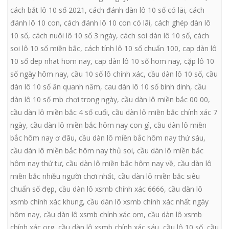
cách bắt lô 10 số 2021
,
cách đánh dàn lô 10 số có lãi
,
cách
đánh lô 10 con
,
cách đánh lô 10 con có lãi
,
cách ghép dàn lô
10 số
,
cách nuôi lô 10 số 3 ngày
,
cách soi dàn lô 10 số
,
cách
soi lô 10 số miền bắc
,
cách tính lô 10 số chuẩn 100
,
cap dàn lô
10 số dep nhat hom nay
,
cap dàn lô 10 số hom nay
,
cặp lô 10
số ngày hôm nay
,
cầu 10 số lô chính xác
,
cầu dàn lô 10 số
,
cầu
dàn lô 10 số ăn quanh năm
,
cau dàn lô 10 số binh dinh
,
cầu
dàn lô 10 số mb chơi trong ngày
,
cầu dàn lô miền bắc 00 00
,
cầu dàn lô miền bắc 4 số cuối
,
cầu dàn lô miền bắc chính xác 7
ngày
,
cầu dàn lô miền bắc hôm nay con gì
,
cầu dàn lô miền
bắc hôm nay ơ đâu
,
cầu dàn lô miền bắc hôm nay thứ sáu
,
cầu dàn lô miền bắc hôm nay thủ soi
,
cầu dàn lô miền bắc
hôm nay thứ tư
,
cầu dàn lô miền bắc hôm nay về
,
cầu dàn lô
miền bắc nhiều người chơi nhất
,
cầu dàn lô miền bắc siêu
chuẩn số đẹp
,
cầu dàn lô xsmb chính xác 6666
,
cầu dàn lô
xsmb chính xác khung
,
cầu dàn lô xsmb chính xác nhất ngày
hôm nay
,
cầu dàn lô xsmb chính xác om
,
cầu dàn lô xsmb
chính xác org
,
cầu dàn lô xsmb chính xác sáu
,
cầu lô 10 số
,
cầu