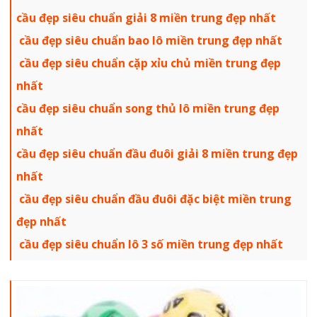
cầu đẹp siêu chuẩn giải 8 miền trung đẹp nhất
cầu đẹp siêu chuẩn bao lô miền trung đẹp nhất
cầu đẹp siêu chuẩn cặp xỉu chủ miền trung đẹp
nhất
cầu đẹp siêu chuẩn song thủ lô miền trung đẹp
nhất
cầu đẹp siêu chuẩn đầu đuôi giải 8 miền trung đẹp
nhất
cầu đẹp siêu chuẩn đầu đuôi đặc biệt miền trung
đẹp nhất
cầu đẹp siêu chuẩn lô 3 số miền trung đẹp nhất