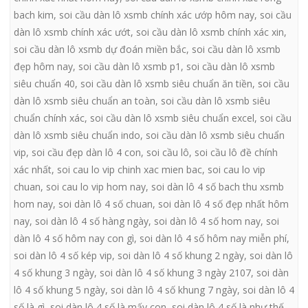
bach kim
,
soi cầu dàn lô xsmb chính xác ướp hôm nay
,
soi cầu
dàn lô xsmb chính xác ướt
,
soi cầu dàn lô xsmb chính xác xin
,
soi cầu dàn lô xsmb dự đoán miền bắc
,
soi cầu dàn lô xsmb
đẹp hôm nay
,
soi cầu dàn lô xsmb p1
,
soi cầu dàn lô xsmb
siêu chuẩn 40
,
soi cầu dàn lô xsmb siêu chuẩn ăn tiền
,
soi cầu
dàn lô xsmb siêu chuẩn an toàn
,
soi cầu dàn lô xsmb siêu
chuẩn chính xác
,
soi cầu dàn lô xsmb siêu chuẩn excel
,
soi cầu
dàn lô xsmb siêu chuẩn indo
,
soi cầu dàn lô xsmb siêu chuẩn
vip
,
soi cầu đẹp dàn lô 4 con
,
soi cầu lô
,
soi cầu lô đề chính
xác nhất
,
soi cau lo vip chinh xac mien bac
,
soi cau lo vip
chuan
,
soi cau lo vip hom nay
,
soi dàn lô 4 số bach thu xsmb
hom nay
,
soi dàn lô 4 số chuan
,
soi dàn lô 4 số đẹp nhất hôm
nay
,
soi dàn lô 4 số hàng ngày
,
soi dàn lô 4 số hom nay
,
soi
dàn lô 4 số hôm nay con gì
,
soi dàn lô 4 số hôm nay miễn phí
,
soi dàn lô 4 số kép vip
,
soi dàn lô 4 số khung 2 ngày
,
soi dàn lô
4 số khung 3 ngày
,
soi dàn lô 4 số khung 3 ngày 2107
,
soi dàn
lô 4 số khung 5 ngày
,
soi dàn lô 4 số khung 7 ngày
,
soi dàn lô 4
số là gì
,
soi dàn lô 4 số là mấy con
,
soi dàn lô 4 số là như thế