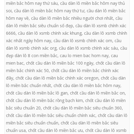
miền bắc hôm nay thứ sáu
,
cầu dàn lô miền bắc hôm nay thủ
soi
,
cầu dàn lô miền bắc hôm nay thứ tư
,
cầu dàn lô miền bắc
hôm nay về
,
cầu dàn lô miền bắc nhiều người chơi nhất
,
cầu
dàn lô miền bắc siêu chuẩn số đẹp
,
cầu dàn lô xsmb chính xác
6666
,
cầu dàn lô xsmb chính xác khung
,
cầu dàn lô xsmb chính
xác nhất ngày hôm nay
,
cầu dàn lô xsmb chính xác om
,
cầu
dàn lô xsmb chính xác org
,
cầu dàn lô xsmb chính xác sáu
,
cầu
đẹp dàn lô 8 con miền bắc
,
cau lo mien bac hom nay
,
cau
mien bac
,
chốt cầu dàn lô miền bắc 100 ngày
,
chốt cầu dàn lô
miền bắc chính xác 50
,
chốt cầu dàn lô miền bắc chính xác
đây
,
chốt cầu dàn lô miền bắc chính xác oregon
,
chốt cầu dàn
lô miền bắc chuẩn nhất
,
chốt cầu dàn lô miền bắc hôm nay
,
chốt cầu dàn lô miền bắc lô gan
,
chốt cầu dàn lô miền bắc on
,
chốt cầu dàn lô miền bắc rồng bạch kim
,
chốt cầu dàn lô miền
bắc siêu chuẩn 20
,
chốt cầu dàn lô miền bắc siêu chuẩn 360
,
chốt cầu dàn lô miền bắc siêu chuẩn chính xác
,
chốt cầu dàn lô
miền bắc siêu chuẩn chuẩn
,
chốt cầu dàn lô miền bắc siêu
chuẩn usa
,
chốt cầu dàn lô miền bắc ưu
,
chốt cầu dàn lô xsmb