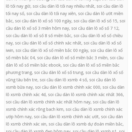
lô tối nay giờ
,
soi cầu dàn lô tối nay nhiều nhất
,
soi cầu dàn lô
tối nay số
,
soi cầu dàn lô tối nay xiên
,
soi cầu dàn lô ướt miền
bắc
,
soi cầu dàn lô xổ số 100 ngày
,
soi cầu dàn lô xổ số 15
,
soi
cầu dàn lô xổ số 3 miền hôm nay
,
soi cầu dàn lô xổ số 7 12
,
soi cầu dàn lô xổ số 8 số miền bắc
,
soi cầu dàn lô xổ số chiều
nay
,
soi cầu dàn lô xổ số chính xác nhất
,
soi cầu dàn lô xổ số
iwin
,
soi cầu dàn lô xổ số miền bắc 00 ngày
,
soi cầu dàn lô xổ
số miền bắc 04
,
soi cầu dàn lô xổ số miền bắc 3 miền
,
soi cầu
dàn lô xổ số miền bắc ebook
,
soi cầu dàn lô xổ số miền bắc
phương trang
,
soi cầu dàn lô xổ số trung
,
soi cầu dàn lô xổ số
vũng tàu bến tre
,
soi cầu dàn lô xsmb 4 số
,
soi cầu dàn lô
xsmb bữa nay
,
soi cầu dàn lô xsmb chính xác 000
,
soi cầu dàn
lô xsmb chính xác 4d
,
soi cầu dàn lô xsmb chính xác nhất 366
,
soi cầu dàn lô xsmb chính xác nhất hôm nay
,
soi cầu dàn lô
xsmb chính xác rông bach kim
,
soi cầu dàn lô xsmb chính xác
ướp hôm nay
,
soi cầu dàn lô xsmb chính xác ướt
,
soi cầu dàn
lô xsmb chính xác xin
,
soi cầu dàn lô xsmb dự đoán miền bắc
,
soi cầu dàn lô xsmb đẹp hôm nay
,
soi cầu dàn lô xsmb p1
,
soi