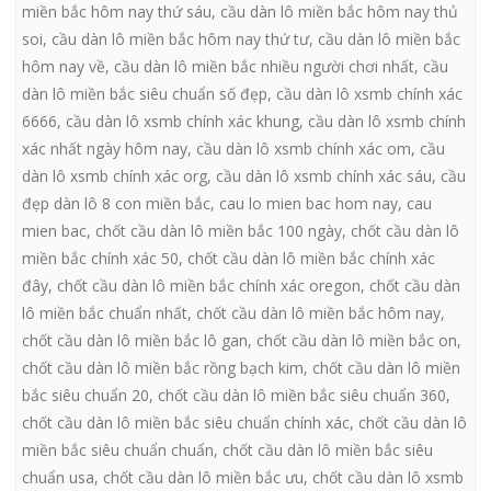
miền bắc hôm nay thứ sáu
,
cầu dàn lô miền bắc hôm nay thủ
soi
,
cầu dàn lô miền bắc hôm nay thứ tư
,
cầu dàn lô miền bắc
hôm nay về
,
cầu dàn lô miền bắc nhiều người chơi nhất
,
cầu
dàn lô miền bắc siêu chuẩn số đẹp
,
cầu dàn lô xsmb chính xác
6666
,
cầu dàn lô xsmb chính xác khung
,
cầu dàn lô xsmb chính
xác nhất ngày hôm nay
,
cầu dàn lô xsmb chính xác om
,
cầu
dàn lô xsmb chính xác org
,
cầu dàn lô xsmb chính xác sáu
,
cầu
đẹp dàn lô 8 con miền bắc
,
cau lo mien bac hom nay
,
cau
mien bac
,
chốt cầu dàn lô miền bắc 100 ngày
,
chốt cầu dàn lô
miền bắc chính xác 50
,
chốt cầu dàn lô miền bắc chính xác
đây
,
chốt cầu dàn lô miền bắc chính xác oregon
,
chốt cầu dàn
lô miền bắc chuẩn nhất
,
chốt cầu dàn lô miền bắc hôm nay
,
chốt cầu dàn lô miền bắc lô gan
,
chốt cầu dàn lô miền bắc on
,
chốt cầu dàn lô miền bắc rồng bạch kim
,
chốt cầu dàn lô miền
bắc siêu chuẩn 20
,
chốt cầu dàn lô miền bắc siêu chuẩn 360
,
chốt cầu dàn lô miền bắc siêu chuẩn chính xác
,
chốt cầu dàn lô
miền bắc siêu chuẩn chuẩn
,
chốt cầu dàn lô miền bắc siêu
chuẩn usa
,
chốt cầu dàn lô miền bắc ưu
,
chốt cầu dàn lô xsmb