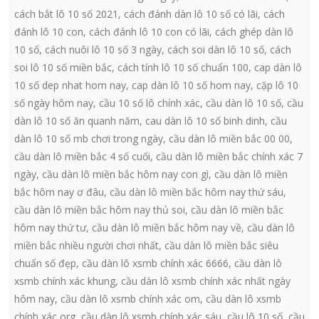
cách bắt lô 10 số 2021
,
cách đánh dàn lô 10 số có lãi
,
cách
đánh lô 10 con
,
cách đánh lô 10 con có lãi
,
cách ghép dàn lô
10 số
,
cách nuôi lô 10 số 3 ngày
,
cách soi dàn lô 10 số
,
cách
soi lô 10 số miền bắc
,
cách tính lô 10 số chuẩn 100
,
cap dàn lô
10 số dep nhat hom nay
,
cap dàn lô 10 số hom nay
,
cặp lô 10
số ngày hôm nay
,
cầu 10 số lô chính xác
,
cầu dàn lô 10 số
,
cầu
dàn lô 10 số ăn quanh năm
,
cau dàn lô 10 số binh dinh
,
cầu
dàn lô 10 số mb chơi trong ngày
,
cầu dàn lô miền bắc 00 00
,
cầu dàn lô miền bắc 4 số cuối
,
cầu dàn lô miền bắc chính xác 7
ngày
,
cầu dàn lô miền bắc hôm nay con gì
,
cầu dàn lô miền
bắc hôm nay ơ đâu
,
cầu dàn lô miền bắc hôm nay thứ sáu
,
cầu dàn lô miền bắc hôm nay thủ soi
,
cầu dàn lô miền bắc
hôm nay thứ tư
,
cầu dàn lô miền bắc hôm nay về
,
cầu dàn lô
miền bắc nhiều người chơi nhất
,
cầu dàn lô miền bắc siêu
chuẩn số đẹp
,
cầu dàn lô xsmb chính xác 6666
,
cầu dàn lô
xsmb chính xác khung
,
cầu dàn lô xsmb chính xác nhất ngày
hôm nay
,
cầu dàn lô xsmb chính xác om
,
cầu dàn lô xsmb
chính xác org
,
cầu dàn lô xsmb chính xác sáu
,
cầu lô 10 số
,
cầu