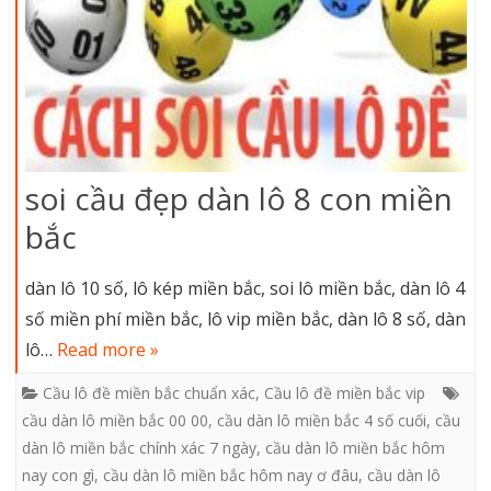
soi cầu đẹp dàn lô 8 con miền
bắc
dàn lô 10 số, lô kép miền bắc, soi lô miền bắc, dàn lô 4
số miền phí miền bắc, lô vip miền bắc, dàn lô 8 số, dàn
lô…
Read more »
Cầu lô đề miền bắc chuẩn xác
,
Cầu lô đề miền bắc vip
cầu dàn lô miền bắc 00 00
,
cầu dàn lô miền bắc 4 số cuối
,
cầu
dàn lô miền bắc chính xác 7 ngày
,
cầu dàn lô miền bắc hôm
nay con gì
,
cầu dàn lô miền bắc hôm nay ơ đâu
,
cầu dàn lô