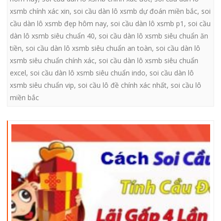
xsmb chính xác xin
,
soi cầu dàn lô xsmb dự đoán miền bắc
,
soi
cầu dàn lô xsmb đẹp hôm nay
,
soi cầu dàn lô xsmb p1
,
soi cầu
dàn lô xsmb siêu chuẩn 40
,
soi cầu dàn lô xsmb siêu chuẩn ăn
tiền
,
soi cầu dàn lô xsmb siêu chuẩn an toàn
,
soi cầu dàn lô
xsmb siêu chuẩn chính xác
,
soi cầu dàn lô xsmb siêu chuẩn
excel
,
soi cầu dàn lô xsmb siêu chuẩn indo
,
soi cầu dàn lô
xsmb siêu chuẩn vip
,
soi cầu lô đề chính xác nhất
,
soi cầu lô
miền bắc