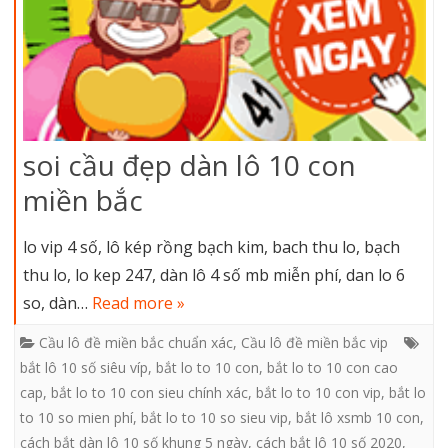
soi cầu đẹp dàn lô 10 con
miền bắc
lo vip 4 số, lô kép rồng bạch kim, bach thu lo, bạch
thu lo, lo kep 247, dàn lô 4 số mb miễn phí, dan lo 6
so, dàn…
Read more »
Cầu lô đề miền bắc chuẩn xác
,
Cầu lô đề miền bắc vip
bắt lô 10 số siêu víp
,
bắt lo to 10 con
,
bắt lo to 10 con cao
cap
,
bắt lo to 10 con sieu chính xác
,
bắt lo to 10 con vip
,
bắt lo
to 10 so mien phí
,
bắt lo to 10 so sieu vip
,
bắt lô xsmb 10 con
,
cách bắt dàn lô 10 số khung 5 ngày
,
cách bắt lô 10 số 2020
,