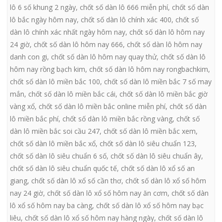
lô 6 số khung 2 ngày
,
chốt số dàn lô 666 miễn phí
,
chốt số dàn
lô bắc ngày hôm nay
,
chốt số dàn lô chính xác 400
,
chốt số
dàn lô chính xác nhất ngày hôm nay
,
chốt số dàn lô hôm nay
24 giờ
,
chốt số dàn lô hôm nay 666
,
chốt số dàn lô hôm nay
danh con gi
,
chốt số dàn lô hôm nay quay thử
,
chốt số dàn lô
hôm nay rồng bạch kim
,
chốt số dàn lô hôm nay rongbachkim
,
chốt số dàn lô miền bắc 100
,
chốt số dàn lô miền bắc 7 số may
mắn
,
chốt số dàn lô miền bắc cái
,
chốt số dàn lô miền bắc giờ
vàng xổ
,
chốt số dàn lô miền bắc online miễn phí
,
chốt số dàn
lô miền bắc phí
,
chốt số dàn lô miền bắc rồng vàng
,
chốt số
dàn lô miền bắc soi cầu 247
,
chốt số dàn lô miền bắc xem
,
chốt số dàn lô miền bắc xổ
,
chốt số dàn lô siêu chuẩn 123
,
chốt số dàn lô siêu chuẩn 6 số
,
chốt số dàn lô siêu chuẩn ây
,
chốt số dàn lô siêu chuẩn quốc tế
,
chốt số dàn lô xổ số an
giang
,
chốt số dàn lô xổ số cần thơ
,
chốt số dàn lô xổ số hôm
nay 24 giờ
,
chốt số dàn lô xổ số hôm nay ăn cơm
,
chốt số dàn
lô xổ số hôm nay ba càng
,
chốt số dàn lô xổ số hôm nay bạc
liêu
,
chốt số dàn lô xổ số hôm nay hàng ngày
,
chốt số dàn lô