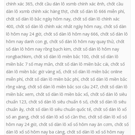
chính xác 365
,
chốt cầu dàn lô xsmb chính xác ênh
,
chốt cầu
dàn lô xsmb chính xác hàng thịt
,
chốt số dàn lô 666 miễn phí
,
chốt số dàn lô bắc ngày hôm nay
,
chốt số dàn lô chính xác
400
,
chốt số dàn lô chính xác nhất ngày hôm nay
,
chốt số dàn
lô hôm nay 24 giờ
,
chốt số dàn lô hôm nay 666
,
chốt số dàn lô
hôm nay danh con gi
,
chốt số dàn lô hôm nay quay thử
,
chốt
số dàn lô hôm nay rồng bạch kim
,
chốt số dàn lô hôm nay
rongbachkim
,
chốt số dàn lô miền bắc 100
,
chốt số dàn lô
miền bắc 7 số may mắn
,
chốt số dàn lô miền bắc cái
,
chốt số
dàn lô miền bắc giờ vàng xổ
,
chốt số dàn lô miền bắc online
miễn phí
,
chốt số dàn lô miền bắc phí
,
chốt số dàn lô miền bắc
rồng vàng
,
chốt số dàn lô miền bắc soi cầu 247
,
chốt số dàn lô
miền bắc xem
,
chốt số dàn lô miền bắc xổ
,
chốt số dàn lô siêu
chuẩn 123
,
chốt số dàn lô siêu chuẩn 6 số
,
chốt số dàn lô siêu
chuẩn ây
,
chốt số dàn lô siêu chuẩn quốc tế
,
chốt số dàn lô xổ
số an giang
,
chốt số dàn lô xổ số cần thơ
,
chốt số dàn lô xổ số
hôm nay 24 giờ
,
chốt số dàn lô xổ số hôm nay ăn cơm
,
chốt số
dàn lô xổ số hôm nay ba càng
,
chốt số dàn lô xổ số hôm nay