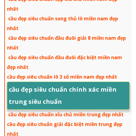
nhất
cầu đẹp siêu chuẩn song thủ lô miền nam đẹp
nhất
cầu đẹp siêu chuẩn đầu đuôi giải 8 miền nam đẹp
nhất
cầu đẹp siêu chuẩn đầu đuôi đặc biệt miền nam
đẹp nhất
cầu đẹp siêu chuẩn lô 3 số miền nam đẹp nhất
cầu đẹp siêu chuẩn chính xác miền
trung siêu chuẩn
cầu đẹp siêu chuẩn xỉu chủ miền trung đẹp nhất
cầu đẹp siêu chuẩn giải đặc biệt miền trung đẹp
nhất