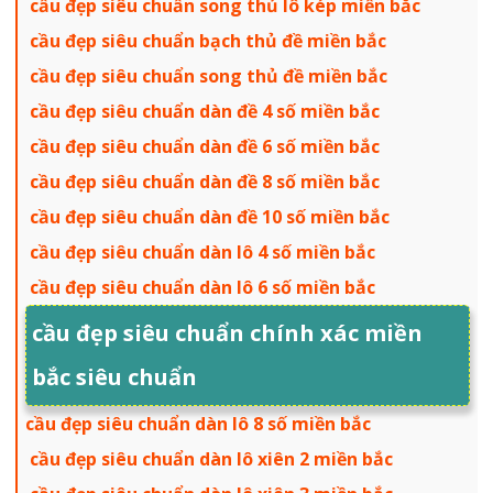
cầu đẹp siêu chuẩn song thủ lô kép miền bắc
cầu đẹp siêu chuẩn bạch thủ đề miền bắc
cầu đẹp siêu chuẩn song thủ đề miền bắc
cầu đẹp siêu chuẩn dàn đề 4 số miền bắc
cầu đẹp siêu chuẩn dàn đề 6 số miền bắc
cầu đẹp siêu chuẩn dàn đề 8 số miền bắc
cầu đẹp siêu chuẩn dàn đề 10 số miền bắc
cầu đẹp siêu chuẩn dàn lô 4 số miền bắc
cầu đẹp siêu chuẩn dàn lô 6 số miền bắc
cầu đẹp siêu chuẩn chính xác miền
bắc siêu chuẩn
cầu đẹp siêu chuẩn dàn lô 8 số miền bắc
cầu đẹp siêu chuẩn dàn lô xiên 2 miền bắc