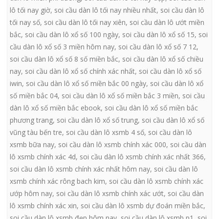
lô tối nay giờ
,
soi cầu dàn lô tối nay nhiều nhất
,
soi cầu dàn lô
tối nay số
,
soi cầu dàn lô tối nay xiên
,
soi cầu dàn lô ướt miền
bắc
,
soi cầu dàn lô xổ số 100 ngày
,
soi cầu dàn lô xổ số 15
,
soi
cầu dàn lô xổ số 3 miền hôm nay
,
soi cầu dàn lô xổ số 7 12
,
soi cầu dàn lô xổ số 8 số miền bắc
,
soi cầu dàn lô xổ số chiều
nay
,
soi cầu dàn lô xổ số chính xác nhất
,
soi cầu dàn lô xổ số
iwin
,
soi cầu dàn lô xổ số miền bắc 00 ngày
,
soi cầu dàn lô xổ
số miền bắc 04
,
soi cầu dàn lô xổ số miền bắc 3 miền
,
soi cầu
dàn lô xổ số miền bắc ebook
,
soi cầu dàn lô xổ số miền bắc
phương trang
,
soi cầu dàn lô xổ số trung
,
soi cầu dàn lô xổ số
vũng tàu bến tre
,
soi cầu dàn lô xsmb 4 số
,
soi cầu dàn lô
xsmb bữa nay
,
soi cầu dàn lô xsmb chính xác 000
,
soi cầu dàn
lô xsmb chính xác 4d
,
soi cầu dàn lô xsmb chính xác nhất 366
,
soi cầu dàn lô xsmb chính xác nhất hôm nay
,
soi cầu dàn lô
xsmb chính xác rông bach kim
,
soi cầu dàn lô xsmb chính xác
ướp hôm nay
,
soi cầu dàn lô xsmb chính xác ướt
,
soi cầu dàn
lô xsmb chính xác xin
,
soi cầu dàn lô xsmb dự đoán miền bắc
,
soi cầu dàn lô xsmb đẹp hôm nay
,
soi cầu dàn lô xsmb p1
,
soi