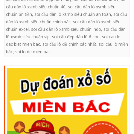
cầu dàn lô xsmb siêu chuẩn 40
,
soi cầu dàn lô xsmb siêu
chuẩn ăn tiền
,
soi cầu dàn lô xsmb siêu chuẩn an toàn
,
soi cầu
dàn lô xsmb siêu chuẩn chính xác
,
soi cầu dàn lô xsmb siêu
chuẩn excel
,
soi cầu dàn lô xsmb siêu chuẩn indo
,
soi cầu dàn
lô xsmb siêu chuẩn vip
,
soi cầu đẹp dàn lô 6 con
,
soi cau lo
dac biet mien bac
,
soi cầu lô đề chính xác nhất
,
soi cầu lô miền
bắc
,
soi lo de mien bac