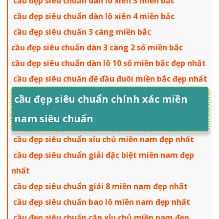
cầu đẹp siêu chuẩn dàn lô xiên 3 miền bắc
cầu đẹp siêu chuẩn dàn lô xiên 4 miền bắc
cầu đẹp siêu chuẩn 3 càng miền bắc
cầu đẹp siêu chuẩn dàn 3 càng 2 số miền bắc
cầu đẹp siêu chuẩn dàn lô 10 số miền bắc đẹp nhất
cầu đẹp siêu chuẩn đề đầu đuôi miền bắc đẹp nhất
cầu đẹp siêu chuẩn chính xác miền
nam siêu chuẩn
cầu đẹp siêu chuẩn xỉu chủ miền nam đẹp nhất
cầu đẹp siêu chuẩn giải đặc biệt miền nam đẹp
nhất
cầu đẹp siêu chuẩn giải 8 miền nam đẹp nhất
cầu đẹp siêu chuẩn bao lô miền nam đẹp nhất
cầu đẹp siêu chuẩn cặp xỉu chủ miền nam đẹp