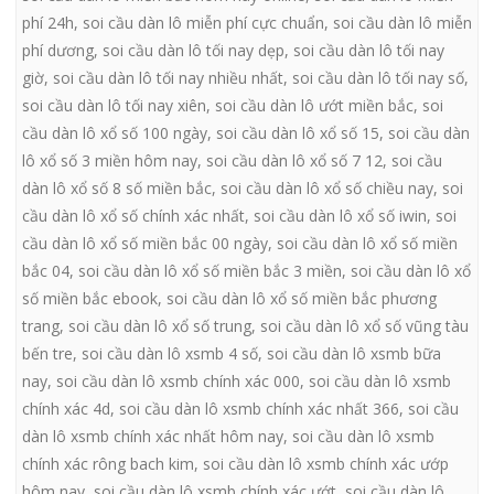
phí 24h
,
soi cầu dàn lô miễn phí cực chuẩn
,
soi cầu dàn lô miễn
phí dương
,
soi cầu dàn lô tối nay dẹp
,
soi cầu dàn lô tối nay
giờ
,
soi cầu dàn lô tối nay nhiều nhất
,
soi cầu dàn lô tối nay số
,
soi cầu dàn lô tối nay xiên
,
soi cầu dàn lô ướt miền bắc
,
soi
cầu dàn lô xổ số 100 ngày
,
soi cầu dàn lô xổ số 15
,
soi cầu dàn
lô xổ số 3 miền hôm nay
,
soi cầu dàn lô xổ số 7 12
,
soi cầu
dàn lô xổ số 8 số miền bắc
,
soi cầu dàn lô xổ số chiều nay
,
soi
cầu dàn lô xổ số chính xác nhất
,
soi cầu dàn lô xổ số iwin
,
soi
cầu dàn lô xổ số miền bắc 00 ngày
,
soi cầu dàn lô xổ số miền
bắc 04
,
soi cầu dàn lô xổ số miền bắc 3 miền
,
soi cầu dàn lô xổ
số miền bắc ebook
,
soi cầu dàn lô xổ số miền bắc phương
trang
,
soi cầu dàn lô xổ số trung
,
soi cầu dàn lô xổ số vũng tàu
bến tre
,
soi cầu dàn lô xsmb 4 số
,
soi cầu dàn lô xsmb bữa
nay
,
soi cầu dàn lô xsmb chính xác 000
,
soi cầu dàn lô xsmb
chính xác 4d
,
soi cầu dàn lô xsmb chính xác nhất 366
,
soi cầu
dàn lô xsmb chính xác nhất hôm nay
,
soi cầu dàn lô xsmb
chính xác rông bach kim
,
soi cầu dàn lô xsmb chính xác ướp
hôm nay
,
soi cầu dàn lô xsmb chính xác ướt
,
soi cầu dàn lô