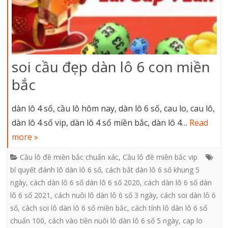
soi cầu đẹp dàn lô 6 con miền
bắc
dàn lô 4 số, cầu lô hôm nay, dàn lô 6 số, cau lo, cau lô,
dàn lô 4 số vip, dàn lô 4 số miền bắc, dàn lô 4…
Read
more »
Cầu lô đề miền bắc chuẩn xác
,
Cầu lô đề miền bắc vip
bí quyết đánh lô dàn lô 6 số
,
cách bắt dàn lô 6 số khung 5
ngày
,
cách dàn lô 6 số dàn lô 6 số 2020
,
cách dàn lô 6 số dàn
lô 6 số 2021
,
cách nuôi lô dàn lô 6 số 3 ngày
,
cách soi dàn lô 6
số
,
cách soi lô dàn lô 6 số miền bắc
,
cách tính lô dàn lô 6 số
chuẩn 100
,
cách vào tiền nuôi lô dàn lô 6 số 5 ngày
,
cap lo