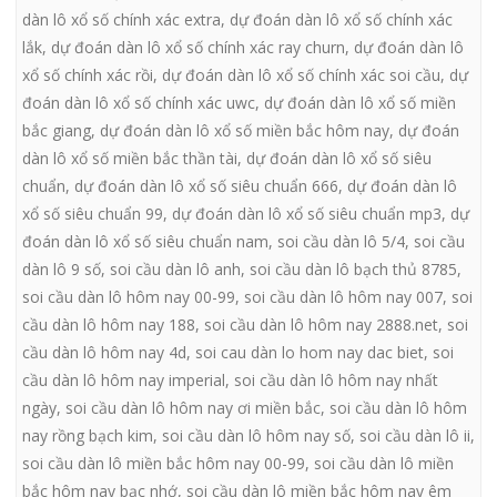
dàn lô xổ số chính xác extra
,
dự đoán dàn lô xổ số chính xác
lắk
,
dự đoán dàn lô xổ số chính xác ray churn
,
dự đoán dàn lô
xổ số chính xác rồi
,
dự đoán dàn lô xổ số chính xác soi cầu
,
dự
đoán dàn lô xổ số chính xác uwc
,
dự đoán dàn lô xổ số miền
bắc giang
,
dự đoán dàn lô xổ số miền bắc hôm nay
,
dự đoán
dàn lô xổ số miền bắc thần tài
,
dự đoán dàn lô xổ số siêu
chuẩn
,
dự đoán dàn lô xổ số siêu chuẩn 666
,
dự đoán dàn lô
xổ số siêu chuẩn 99
,
dự đoán dàn lô xổ số siêu chuẩn mp3
,
dự
đoán dàn lô xổ số siêu chuẩn nam
,
soi cầu dàn lô 5/4
,
soi cầu
dàn lô 9 số
,
soi cầu dàn lô anh
,
soi cầu dàn lô bạch thủ 8785
,
soi cầu dàn lô hôm nay 00-99
,
soi cầu dàn lô hôm nay 007
,
soi
cầu dàn lô hôm nay 188
,
soi cầu dàn lô hôm nay 2888.net
,
soi
cầu dàn lô hôm nay 4d
,
soi cau dàn lo hom nay dac biet
,
soi
cầu dàn lô hôm nay imperial
,
soi cầu dàn lô hôm nay nhất
ngày
,
soi cầu dàn lô hôm nay ơi miền bắc
,
soi cầu dàn lô hôm
nay rồng bạch kim
,
soi cầu dàn lô hôm nay số
,
soi cầu dàn lô ii
,
soi cầu dàn lô miền bắc hôm nay 00-99
,
soi cầu dàn lô miền
bắc hôm nay bạc nhớ
,
soi cầu dàn lô miền bắc hôm nay êm