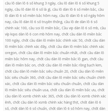
cầu lô dàn lô 6 số khung 3 ngày
,
cầu lô dàn lô 6 số khung 5
ngày
,
cầu lô dàn lô 6 số là gì
,
cầu lô dàn lô 6 số miền bắc
,
cầu
lô dàn lô 6 số miền bắc hôm nay
,
cầu lô dàn lô 6 số ngày hôm
nay
,
cầu lô dàn lô 6 số truyền thống
,
cầu lô de dàn lô 6 số
chính xác 100
,
cầu soi lô miền bắc
,
Cầu vip dàn lô 6 số mb
,
cầu
víp kqxs dàn lô 6 con mb hôm nay
,
chốt cầu dàn lô miền bắc
100 ngày
,
chốt cầu dàn lô miền bắc chính xác 50
,
chốt cầu dàn
lô miền bắc chính xác đây
,
chốt cầu dàn lô miền bắc chính xác
oregon
,
chốt cầu dàn lô miền bắc chuẩn nhất
,
chốt cầu dàn lô
miền bắc hôm nay
,
chốt cầu dàn lô miền bắc lô gan
,
chốt cầu
dàn lô miền bắc on
,
chốt cầu dàn lô miền bắc rồng bạch kim
,
chốt cầu dàn lô miền bắc siêu chuẩn 20
,
chốt cầu dàn lô miền
bắc siêu chuẩn 360
,
chốt cầu dàn lô miền bắc siêu chuẩn chính
xác
,
chốt cầu dàn lô miền bắc siêu chuẩn chuẩn
,
chốt cầu dàn
lô miền bắc siêu chuẩn usa
,
chốt cầu dàn lô miền bắc ưu
,
chốt
cầu dàn lô xsmb chính xác 365
,
chốt cầu dàn lô xsmb chính xác
ênh
,
chốt cầu dàn lô xsmb chính xác hàng thịt
,
chốt dàn lô 6
số
,
chốt dàn lô 6 số chuẩn
,
chốt dàn lô 6 số hôm nay
,
chốt dàn