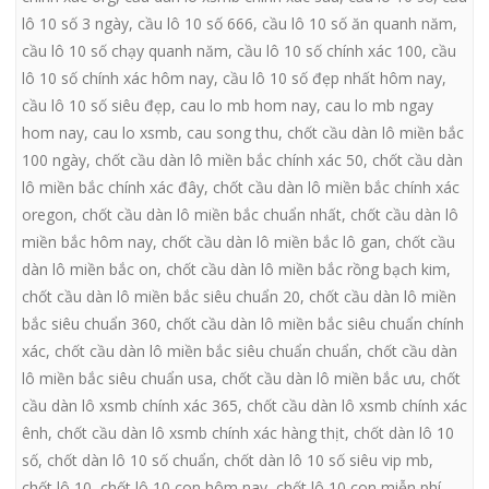
lô 10 số 3 ngày
,
cầu lô 10 số 666
,
cầu lô 10 số ăn quanh năm
,
cầu lô 10 số chạy quanh năm
,
cầu lô 10 số chính xác 100
,
cầu
lô 10 số chính xác hôm nay
,
cầu lô 10 số đẹp nhất hôm nay
,
cầu lô 10 số siêu đẹp
,
cau lo mb hom nay
,
cau lo mb ngay
hom nay
,
cau lo xsmb
,
cau song thu
,
chốt cầu dàn lô miền bắc
100 ngày
,
chốt cầu dàn lô miền bắc chính xác 50
,
chốt cầu dàn
lô miền bắc chính xác đây
,
chốt cầu dàn lô miền bắc chính xác
oregon
,
chốt cầu dàn lô miền bắc chuẩn nhất
,
chốt cầu dàn lô
miền bắc hôm nay
,
chốt cầu dàn lô miền bắc lô gan
,
chốt cầu
dàn lô miền bắc on
,
chốt cầu dàn lô miền bắc rồng bạch kim
,
chốt cầu dàn lô miền bắc siêu chuẩn 20
,
chốt cầu dàn lô miền
bắc siêu chuẩn 360
,
chốt cầu dàn lô miền bắc siêu chuẩn chính
xác
,
chốt cầu dàn lô miền bắc siêu chuẩn chuẩn
,
chốt cầu dàn
lô miền bắc siêu chuẩn usa
,
chốt cầu dàn lô miền bắc ưu
,
chốt
cầu dàn lô xsmb chính xác 365
,
chốt cầu dàn lô xsmb chính xác
ênh
,
chốt cầu dàn lô xsmb chính xác hàng thịt
,
chốt dàn lô 10
số
,
chốt dàn lô 10 số chuẩn
,
chốt dàn lô 10 số siêu vip mb
,
chốt lô 10
,
chốt lô 10 con hôm nay
,
chốt lô 10 con miễn phí
,