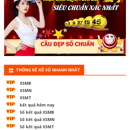
THỐNG KÊ XỔ SỐ NHANH NHẤT
XSMB
XSMN
XSMT
kết quả hôm nay
Sổ kết quả XSMB
Sổ kết quả XSMN
Sổ kết quả XSMT