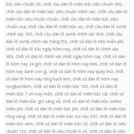
bắc siêu chuẩn 20
,
chốt cầu dàn lô miền bắc siêu chuẩn 360
,
chốt cầu dàn lô miền bắc siêu chuẩn chính xác
,
chốt cầu dàn lô
miền bắc siêu chuẩn chuẩn
,
chốt cầu dàn lô miền bắc siêu
chuẩn usa
,
chốt cầu dàn lô miền bắc ưu
,
chốt cầu dàn lô xsmb
chính xác 365
,
chốt cầu dàn lô xsmb chính xác ênh
,
chốt cầu
dàn lô xsmb chính xác hàng thịt
,
chốt số dàn lô 666 miễn phí
,
chốt số dàn lô bắc ngày hôm nay
,
chốt số dàn lô chính xác
400
,
chốt số dàn lô chính xác nhất ngày hôm nay
,
chốt số dàn
lô hôm nay 24 giờ
,
chốt số dàn lô hôm nay 666
,
chốt số dàn lô
hôm nay danh con gi
,
chốt số dàn lô hôm nay quay thử
,
chốt
số dàn lô hôm nay rồng bạch kim
,
chốt số dàn lô hôm nay
rongbachkim
,
chốt số dàn lô miền bắc 100
,
chốt số dàn lô
miền bắc 7 số may mắn
,
chốt số dàn lô miền bắc cái
,
chốt số
dàn lô miền bắc giờ vàng xổ
,
chốt số dàn lô miền bắc online
miễn phí
,
chốt số dàn lô miền bắc phí
,
chốt số dàn lô miền bắc
rồng vàng
,
chốt số dàn lô miền bắc soi cầu 247
,
chốt số dàn lô
miền bắc xem
,
chốt số dàn lô miền bắc xổ
,
chốt số dàn lô siêu
chuẩn 123
,
chốt số dàn lô siêu chuẩn 6 số
,
chốt số dàn lô siêu