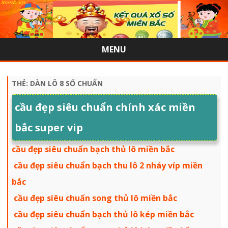
MENU
Skip
to
content
THẺ:
DÀN LÔ 8 SỐ CHUẨN
cầu đẹp siêu chuẩn chính xác miền
bắc super vip
cầu đẹp siêu chuẩn bạch thủ lô miền bắc
cầu đẹp siêu chuẩn bạch thu lô 2 nháy víp miền
bắc
cầu đẹp siêu chuẩn song thủ lô miền bắc
cầu đẹp siêu chuẩn bạch thủ lô kép miền bắc