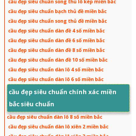
cầu đẹp siêu chuẩn song thủ lô kép miền bắc
cầu đẹp siêu chuẩn bạch thủ đề miền bắc
cầu đẹp siêu chuẩn song thủ đề miền bắc
cầu đẹp siêu chuẩn dàn đề 4 số miền bắc
cầu đẹp siêu chuẩn dàn đề 6 số miền bắc
cầu đẹp siêu chuẩn dàn đề 8 số miền bắc
cầu đẹp siêu chuẩn dàn đề 10 số miền bắc
cầu đẹp siêu chuẩn dàn lô 4 số miền bắc
cầu đẹp siêu chuẩn dàn lô 6 số miền bắc
cầu đẹp siêu chuẩn chính xác miền
bắc siêu chuẩn
cầu đẹp siêu chuẩn dàn lô 8 số miền bắc
cầu đẹp siêu chuẩn dàn lô xiên 2 miền bắc