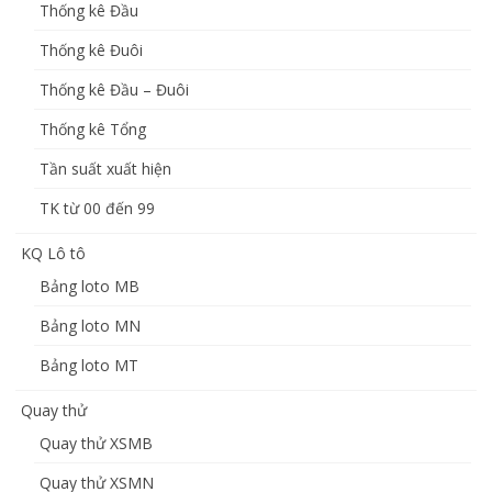
Thống kê Đầu
Thống kê Đuôi
Thống kê Đầu – Đuôi
Thống kê Tổng
Tần suất xuất hiện
TK từ 00 đến 99
KQ Lô tô
Bảng loto MB
Bảng loto MN
Bảng loto MT
Quay thử
Quay thử XSMB
Quay thử XSMN