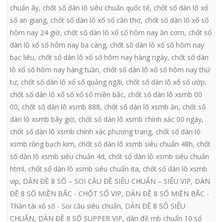
chuẩn ây
,
chốt số dàn lô siêu chuẩn quốc tế
,
chốt số dàn lô xổ
số an giang
,
chốt số dàn lô xổ số cần thơ
,
chốt số dàn lô xổ số
hôm nay 24 giờ
,
chốt số dàn lô xổ số hôm nay ăn cơm
,
chốt số
dàn lô xổ số hôm nay ba càng
,
chốt số dàn lô xổ số hôm nay
bạc liêu
,
chốt số dàn lô xổ số hôm nay hàng ngày
,
chốt số dàn
lô xổ số hôm nay hàng tuần
,
chốt số dàn lô xổ số hôm nay thứ
tư
,
chốt số dàn lô xổ số quảng ngãi
,
chốt số dàn lô xổ số ướp
,
chốt số dàn lô xổ số xổ số miền bắc
,
chốt số dàn lô xsmb 00
00
,
chốt số dàn lô xsmb 888
,
chốt số dàn lô xsmb ăn
,
chốt số
dàn lô xsmb bây giờ
,
chốt số dàn lô xsmb chính xác 00 ngày
,
chốt số dàn lô xsmb chính xác phương trang
,
chốt số dàn lô
xsmb rồng bạch kim
,
chốt số dàn lô xsmb siêu chuẩn 48h
,
chốt
số dàn lô xsmb siêu chuẩn 4d
,
chốt số dàn lô xsmb siêu chuẩn
html
,
chốt số dàn lô xsmb siêu chuẩn ita
,
chốt số dàn lô xsmb
vip
,
DÀN ĐỀ 8 SỐ – SOI CẦU ĐỀ SIÊU CHUẨN – SIÊU VIP
,
DÀN
ĐỀ 8 SỐ MIỀN BẮC - CHỐT SỐ VIP
,
DÀN ĐỀ 8 SỐ MIỀN BẮC -
Thần tài xổ số - Soi cầu siêu chuẩn
,
DÀN ĐỀ 8 SỐ SIÊU
CHUẨN
,
DÀN ĐỀ 8 SỐ SUPPER VIP
,
dàn đề mb chuẩn 10 số