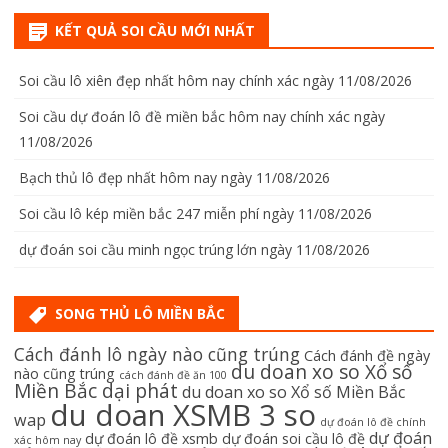
KẾT QUẢ SOI CẦU MỚI NHẤT
Soi cầu lô xiên đẹp nhất hôm nay chính xác ngày 11/08/2026
Soi cầu dự đoán lô đề miền bắc hôm nay chính xác ngày
11/08/2026
Bạch thủ lô đẹp nhất hôm nay ngày 11/08/2026
Soi cầu lô kép miền bắc 247 miễn phí ngày 11/08/2026
dự đoán soi cầu minh ngọc trúng lớn ngày 11/08/2026
SONG THỦ LÔ MIỀN BẮC
Cách đánh lô ngày nào cũng trúng
Cách đánh đề ngày
du doan xo so Xổ số
nào cũng trúng
cách đánh đề ăn 100
Miền Bắc dại phát
du doan xo so Xổ số Miền Bắc
du doan XSMB 3 so
wap
dự đoán lô đề chính
dự đoán
dự đoán lô đề xsmb
dự đoán soi cầu lô đề
xác hôm nay