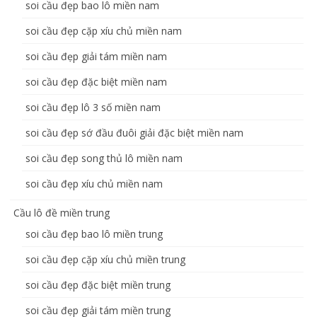
soi cầu đẹp bao lô miền nam
soi cầu đẹp cặp xíu chủ miền nam
soi cầu đẹp giải tám miền nam
soi cầu đẹp đặc biệt miền nam
soi cầu đẹp lô 3 số miền nam
soi cầu đẹp sớ đầu đuôi giải đặc biệt miền nam
soi cầu đẹp song thủ lô miền nam
soi cầu đẹp xíu chủ miền nam
Cầu lô đề miền trung
soi cầu đẹp bao lô miền trung
soi cầu đẹp cặp xíu chủ miền trung
soi cầu đẹp đặc biệt miền trung
soi cầu đẹp giải tám miền trung