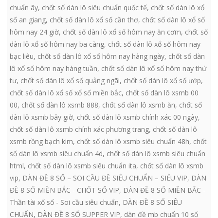
chuẩn ây
,
chốt số dàn lô siêu chuẩn quốc tế
,
chốt số dàn lô xổ
số an giang
,
chốt số dàn lô xổ số cần thơ
,
chốt số dàn lô xổ số
hôm nay 24 giờ
,
chốt số dàn lô xổ số hôm nay ăn cơm
,
chốt số
dàn lô xổ số hôm nay ba càng
,
chốt số dàn lô xổ số hôm nay
bạc liêu
,
chốt số dàn lô xổ số hôm nay hàng ngày
,
chốt số dàn
lô xổ số hôm nay hàng tuần
,
chốt số dàn lô xổ số hôm nay thứ
tư
,
chốt số dàn lô xổ số quảng ngãi
,
chốt số dàn lô xổ số ướp
,
chốt số dàn lô xổ số xổ số miền bắc
,
chốt số dàn lô xsmb 00
00
,
chốt số dàn lô xsmb 888
,
chốt số dàn lô xsmb ăn
,
chốt số
dàn lô xsmb bây giờ
,
chốt số dàn lô xsmb chính xác 00 ngày
,
chốt số dàn lô xsmb chính xác phương trang
,
chốt số dàn lô
xsmb rồng bạch kim
,
chốt số dàn lô xsmb siêu chuẩn 48h
,
chốt
số dàn lô xsmb siêu chuẩn 4d
,
chốt số dàn lô xsmb siêu chuẩn
html
,
chốt số dàn lô xsmb siêu chuẩn ita
,
chốt số dàn lô xsmb
vip
,
DÀN ĐỀ 8 SỐ – SOI CẦU ĐỀ SIÊU CHUẨN – SIÊU VIP
,
DÀN
ĐỀ 8 SỐ MIỀN BẮC - CHỐT SỐ VIP
,
DÀN ĐỀ 8 SỐ MIỀN BẮC -
Thần tài xổ số - Soi cầu siêu chuẩn
,
DÀN ĐỀ 8 SỐ SIÊU
CHUẨN
,
DÀN ĐỀ 8 SỐ SUPPER VIP
,
dàn đề mb chuẩn 10 số