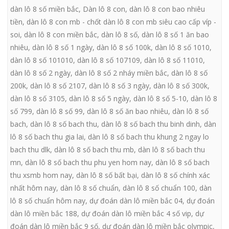
dàn lô 8 số miền bắc
,
Dàn lô 8 con
,
dàn lô 8 con bao nhiêu
tiền
,
dàn lô 8 con mb - chốt dàn lô 8 con mb siêu cao cấp víp -
soi
,
dàn lô 8 con miền bắc
,
dàn lô 8 số
,
dàn lô 8 số 1 ăn bao
nhiêu
,
dàn lô 8 số 1 ngày
,
dàn lô 8 số 100k
,
dàn lô 8 số 1010
,
dàn lô 8 số 101010
,
dàn lô 8 số 107109
,
dàn lô 8 số 11010
,
dàn lô 8 số 2 ngày
,
dàn lô 8 số 2 nháy miền bắc
,
dàn lô 8 số
200k
,
dàn lô 8 số 2107
,
dàn lô 8 số 3 ngày
,
dàn lô 8 số 300k
,
dàn lô 8 số 3105
,
dàn lô 8 số 5 ngày
,
dàn lô 8 số 5-10
,
dàn lô 8
số 799
,
dàn lô 8 số 99
,
dàn lô 8 số ăn bao nhiêu
,
dàn lô 8 số
bach
,
dàn lô 8 số bach thu
,
dàn lô 8 số bach thu binh dinh
,
dàn
lô 8 số bach thu gia lai
,
dàn lô 8 số bach thu khung 2 ngay lo
bach thu dlk
,
dàn lô 8 số bach thu mb
,
dàn lô 8 số bach thu
mn
,
dàn lô 8 số bach thu phu yen hom nay
,
dàn lô 8 số bach
thu xsmb hom nay
,
dàn lô 8 số bất bại
,
dàn lô 8 số chính xác
nhất hôm nay
,
dàn lô 8 số chuẩn
,
dàn lô 8 số chuẩn 100
,
dàn
lô 8 số chuẩn hôm nay
,
dự đoán dàn lô miền bắc 04
,
dự đoán
dàn lô miền bắc 188
,
dự đoán dàn lô miền bắc 4 số vip
,
dự
đoán dàn lô miền bắc 9 số
,
dự đoán dàn lô miền bắc olympic
,