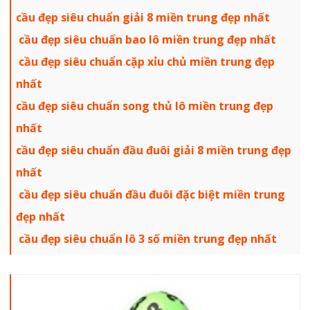
cầu đẹp siêu chuẩn giải 8 miền trung đẹp nhất
cầu đẹp siêu chuẩn bao lô miền trung đẹp nhất
cầu đẹp siêu chuẩn cặp xỉu chủ miền trung đẹp
nhất
cầu đẹp siêu chuẩn song thủ lô miền trung đẹp
nhất
cầu đẹp siêu chuẩn đầu đuôi giải 8 miền trung đẹp
nhất
cầu đẹp siêu chuẩn đầu đuôi đặc biệt miền trung
đẹp nhất
cầu đẹp siêu chuẩn lô 3 số miền trung đẹp nhất