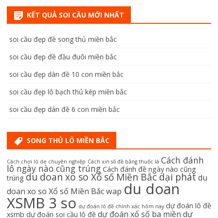
KẾT QUẢ SOI CẦU MỚI NHẤT
soi cầu đẹp đề song thủ miền bắc
soi cầu đẹp đề đầu đuôi miền bắc
soi cầu đẹp dàn đề 10 con miền bắc
soi cầu đẹp lô bạch thủ kép miền bắc
soi cầu đẹp dàn đề 6 con miền bắc
SONG THỦ LÔ MIỀN BẮC
Cách đánh
Cách chơi lô de chuyên nghiệp
Cách xin số đề bằng thuốc lá
lô ngày nào cũng trúng
Cách đánh đề ngày nào cũng
du doan xo so Xổ số Miền Bắc dại phát
du
trúng
du doan
doan xo so Xổ số Miền Bắc wap
XSMB 3 so
dự đoán lô đề
dự đoán lô đề chính xác hôm nay
dự đoán xổ số ba miền
dự
xsmb
dự đoán soi cầu lô đề