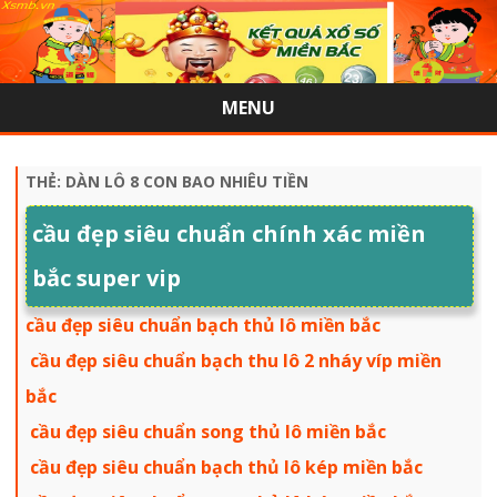
MENU
Skip
to
content
THẺ:
DÀN LÔ 8 CON BAO NHIÊU TIỀN
cầu đẹp siêu chuẩn chính xác miền
bắc super vip
cầu đẹp siêu chuẩn bạch thủ lô miền bắc
cầu đẹp siêu chuẩn bạch thu lô 2 nháy víp miền
bắc
cầu đẹp siêu chuẩn song thủ lô miền bắc
cầu đẹp siêu chuẩn bạch thủ lô kép miền bắc