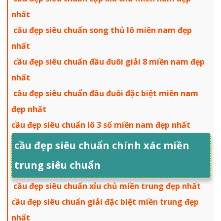
nhất
cầu đẹp siêu chuẩn song thủ lô miền nam đẹp
nhất
cầu đẹp siêu chuẩn đầu đuôi giải 8 miền nam đẹp
nhất
cầu đẹp siêu chuẩn đầu đuôi đặc biệt miền nam
đẹp nhất
cầu đẹp siêu chuẩn lô 3 số miền nam đẹp nhất
cầu đẹp siêu chuẩn chính xác miền
trung siêu chuẩn
cầu đẹp siêu chuẩn xỉu chủ miền trung đẹp nhất
cầu đẹp siêu chuẩn giải đặc biệt miền trung đẹp
nhất