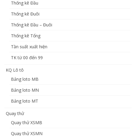
Thống kê Đầu
Thống kê Đuôi
Thống kê Đầu – Đuôi
Thống kê Tổng
Tần suất xuất hiện
TK từ 00 đến 99
KQ Lô tô
Bảng loto MB
Bảng loto MN
Bảng loto MT
Quay thử
Quay thử XSMB
Quay thử XSMN