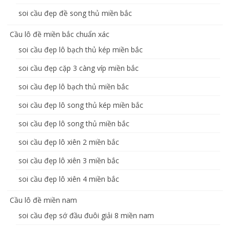
soi cầu đẹp đề song thủ miền bắc
Cầu lô đề miền bắc chuẩn xác
soi cầu đẹp lô bạch thủ kép miền bắc
soi cầu đẹp cặp 3 càng víp miền bắc
soi cầu đẹp lô bạch thủ miền bắc
soi cầu đẹp lô song thủ kép miền bắc
soi cầu đẹp lô song thủ miền bắc
soi cầu đẹp lô xiên 2 miền bắc
soi cầu đẹp lô xiên 3 miền bắc
soi cầu đẹp lô xiên 4 miền bắc
Cầu lô đề miền nam
soi cầu đẹp sớ đầu đuôi giải 8 miền nam