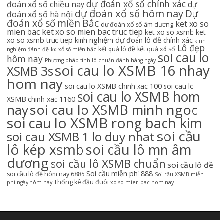
dự đoán xổ số chính xác
đoán xổ số chiều nay
dự
dự đoán xổ số hôm nay
Dự
đoán xổ số hà nội
đoán xổ số miền Bắc
ket xo so
dự đoán xổ số âm dương
mien bac
ket xo so mien bac truc tiep
ket xo so xsmb
ket
xo so xsmb truc tiep
kinh nghiệm dự đoán lô đề chính xác
kinh
Lô đẹp
kết quả lô đề
kết quả xổ số
nghiệm đánh đề
kq xổ số miền bắc
soi cau lo
hôm nay
Phương pháp tính lô chuẩn đánh hàng ngày
soi cau lo XSMB 16 nhay
XSMB 3s
hom nay
soi cau lo XSMB chinh xac 100
soi cau lo
soi cau lo XSMB hom
XSMB chinh xac 1160
soi cau lo XSMB minh ngoc
nay
soi cau lo XSMB rong bach kim
soi cầu
soi cau XSMB 1 lo duy nhat
lô kép xsmb
soi cầu lô mn âm
dương
soi cầu lô XSMB chuẩn
soi cầu lô đề
Soi cầu miễn phí 888
soi cầu lô đề hôm nay 6886
Soi cầu XSMB miễn
Thống kê đầu đuôi
phí ngày hôm nay
xo so mien bac hom nay