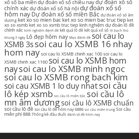
dự đoán xổ số
xổ số ba miền
dự đoán xổ số chiều nay
dự đoán xổ số
chính xác
dự đoán xổ số hà nội
hôm nay
Dự đoán xổ số miền Bắc
dự đoán xổ số âm
ket xo so mien bac
ket xo so mien bac truc tiep
ket
dương
xo so xsmb
ket xo so xsmb truc tiep
kinh nghiệm dự đoán lô đề
chính xác
kết quả lô đề
kết quả xổ số
kinh nghiệm đánh đề
lô bạch thủ
soi cau lo
Lô đẹp hôm nay
khung 3 ngày
Mẹo đánh đề
soi cau lo XSMB 16 nhay
XSMB 3s
hom nay
soi cau lo XSMB chinh xac 100
soi cau lo
soi cau lo XSMB hom
XSMB chinh xac 1160
soi cau lo XSMB minh ngoc
nay
soi cau lo XSMB rong bach kim
soi cầu
soi cau XSMB 1 lo duy nhat
lô kép xsmb
soi cầu lô
soi cầu lô miền bắc
mn âm dương
soi cầu lô XSMB chuẩn
soi cầu lô đề
Soi cầu
soi cầu lô đề hôm nay 6886
soi cầu miền trung
miễn phí 888
Thống kê đầu đuôi
đánh số đề hôm nay