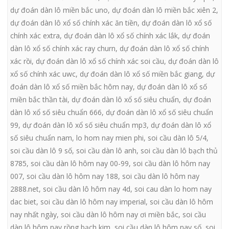
dự đoán dàn lô miền bắc uno
,
dự đoán dàn lô miền bắc xiên 2
,
dự đoán dàn lô xổ số chính xác ăn tiền
,
dự đoán dàn lô xổ số
chính xác extra
,
dự đoán dàn lô xổ số chính xác lắk
,
dự đoán
dàn lô xổ số chính xác ray churn
,
dự đoán dàn lô xổ số chính
xác rồi
,
dự đoán dàn lô xổ số chính xác soi cầu
,
dự đoán dàn lô
xổ số chính xác uwc
,
dự đoán dàn lô xổ số miền bắc giang
,
dự
đoán dàn lô xổ số miền bắc hôm nay
,
dự đoán dàn lô xổ số
miền bắc thần tài
,
dự đoán dàn lô xổ số siêu chuẩn
,
dự đoán
dàn lô xổ số siêu chuẩn 666
,
dự đoán dàn lô xổ số siêu chuẩn
99
,
dự đoán dàn lô xổ số siêu chuẩn mp3
,
dự đoán dàn lô xổ
số siêu chuẩn nam
,
lo hom nay mien phi
,
soi cầu dàn lô 5/4
,
soi cầu dàn lô 9 số
,
soi cầu dàn lô anh
,
soi cầu dàn lô bạch thủ
8785
,
soi cầu dàn lô hôm nay 00-99
,
soi cầu dàn lô hôm nay
007
,
soi cầu dàn lô hôm nay 188
,
soi cầu dàn lô hôm nay
2888.net
,
soi cầu dàn lô hôm nay 4d
,
soi cau dàn lo hom nay
dac biet
,
soi cầu dàn lô hôm nay imperial
,
soi cầu dàn lô hôm
nay nhất ngày
,
soi cầu dàn lô hôm nay ơi miền bắc
,
soi cầu
dàn lô hôm nay rồng bạch kim
,
soi cầu dàn lô hôm nay số
,
soi