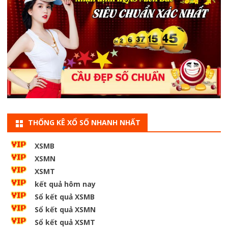
THỐNG KÊ XỔ SỐ NHANH NHẤT
XSMB
XSMN
XSMT
kết quả hôm nay
Sổ kết quả XSMB
Sổ kết quả XSMN
Sổ kết quả XSMT