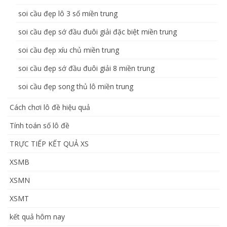
soi cầu đẹp lô 3 số miền trung
soi cầu đẹp sớ đầu đuôi giải đặc biệt miền trung
soi cầu đẹp xíu chủ miền trung
soi cầu đẹp sớ đầu đuôi giải 8 miền trung
soi cầu đẹp song thủ lô miền trung
Cách chơi lô đề hiệu quả
Tính toán số lô đề
TRỰC TIẾP KẾT QUẢ XS
XSMB
XSMN
XSMT
kết quả hôm nay