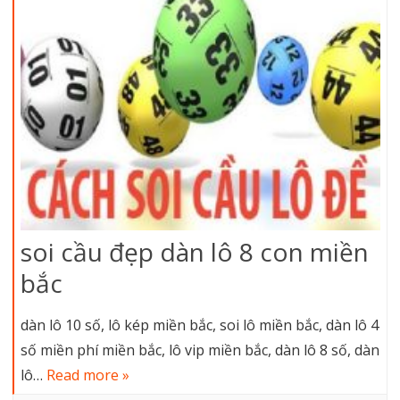
soi cầu đẹp dàn lô 8 con miền
bắc
dàn lô 10 số, lô kép miền bắc, soi lô miền bắc, dàn lô 4
số miền phí miền bắc, lô vip miền bắc, dàn lô 8 số, dàn
lô…
Read more »