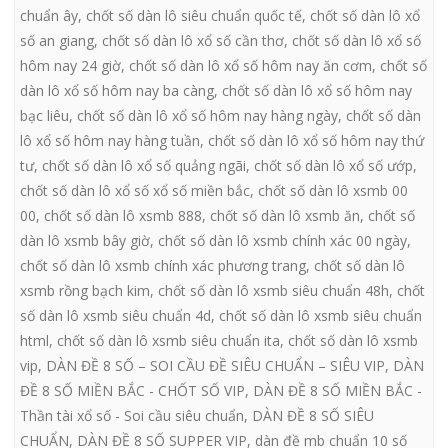
chuẩn ây
,
chốt số dàn lô siêu chuẩn quốc tế
,
chốt số dàn lô xổ
số an giang
,
chốt số dàn lô xổ số cần thơ
,
chốt số dàn lô xổ số
hôm nay 24 giờ
,
chốt số dàn lô xổ số hôm nay ăn cơm
,
chốt số
dàn lô xổ số hôm nay ba càng
,
chốt số dàn lô xổ số hôm nay
bạc liêu
,
chốt số dàn lô xổ số hôm nay hàng ngày
,
chốt số dàn
lô xổ số hôm nay hàng tuần
,
chốt số dàn lô xổ số hôm nay thứ
tư
,
chốt số dàn lô xổ số quảng ngãi
,
chốt số dàn lô xổ số ướp
,
chốt số dàn lô xổ số xổ số miền bắc
,
chốt số dàn lô xsmb 00
00
,
chốt số dàn lô xsmb 888
,
chốt số dàn lô xsmb ăn
,
chốt số
dàn lô xsmb bây giờ
,
chốt số dàn lô xsmb chính xác 00 ngày
,
chốt số dàn lô xsmb chính xác phương trang
,
chốt số dàn lô
xsmb rồng bạch kim
,
chốt số dàn lô xsmb siêu chuẩn 48h
,
chốt
số dàn lô xsmb siêu chuẩn 4d
,
chốt số dàn lô xsmb siêu chuẩn
html
,
chốt số dàn lô xsmb siêu chuẩn ita
,
chốt số dàn lô xsmb
vip
,
DÀN ĐỀ 8 SỐ – SOI CẦU ĐỀ SIÊU CHUẨN – SIÊU VIP
,
DÀN
ĐỀ 8 SỐ MIỀN BẮC - CHỐT SỐ VIP
,
DÀN ĐỀ 8 SỐ MIỀN BẮC -
Thần tài xổ số - Soi cầu siêu chuẩn
,
DÀN ĐỀ 8 SỐ SIÊU
CHUẨN
,
DÀN ĐỀ 8 SỐ SUPPER VIP
,
dàn đề mb chuẩn 10 số