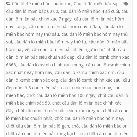
Cầu lô đề miền bắc chuẩn xác
,
Cầu lô đề miền bắc vip
cầu dàn lô miền bắc 00 00
,
cầu dàn lô miền bắc 4 số cuối
,
cầu
dàn lô miền bắc chính xác 7 ngày
,
cầu dàn lô miền bắc hôm
nay con gì
,
cầu dàn lô miền bắc hôm nay ơ đâu
,
cầu dàn lô
miền bắc hôm nay thứ sáu
,
cầu dàn lô miền bắc hôm nay thủ
soi
,
cầu dàn lô miền bắc hôm nay thứ tư
,
cầu dàn lô miền bắc
hôm nay về
,
cầu dàn lô miền bắc nhiều người chơi nhất
,
cầu
dàn lô miền bắc siêu chuẩn số đẹp
,
cầu dàn lô xsmb chính xác
6666
,
cầu dàn lô xsmb chính xác khung
,
cầu dàn lô xsmb chính
xác nhất ngày hôm nay
,
cầu dàn lô xsmb chính xác om
,
cầu
dàn lô xsmb chính xác org
,
cầu dàn lô xsmb chính xác sáu
,
cầu
đẹp dàn lô 8 con miền bắc
,
cau lo mien bac hom nay
,
cau
mien bac
,
chốt cầu dàn lô miền bắc 100 ngày
,
chốt cầu dàn lô
miền bắc chính xác 50
,
chốt cầu dàn lô miền bắc chính xác
đây
,
chốt cầu dàn lô miền bắc chính xác oregon
,
chốt cầu dàn
lô miền bắc chuẩn nhất
,
chốt cầu dàn lô miền bắc hôm nay
,
chốt cầu dàn lô miền bắc lô gan
,
chốt cầu dàn lô miền bắc on
,
chốt cầu dàn lô miền bắc rồng bạch kim
,
chốt cầu dàn lô miền