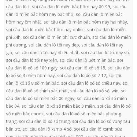
cầu dàn lô ii
,
soi cầu dàn lô miền bắc hôm nay 00-99
,
soi cầu
dàn lô miền bắc hôm nay bạc nhớ
,
soi cầu dàn lô miền bắc
hôm nay êm nhất
,
soi cầu dàn lô miền bắc hôm nay hai nháy
,
soi cầu dàn lô miền bắc hôm nay online
,
soi cầu dàn lô miễn
phí 24h
,
soi cầu dàn lô miễn phí cực chuẩn
,
soi cầu dàn lô miễn
phí dương
,
soi cầu dàn lô tối nay dẹp
,
soi cầu dàn lô tối nay
giờ
,
soi cầu dàn lô tối nay nhiều nhất
,
soi cầu dàn lô tối nay số
,
soi cầu dàn lô tối nay xiên
,
soi cầu dàn lô ướt miền bắc
,
soi
cầu dàn lô xổ số 100 ngày
,
soi cầu dàn lô xổ số 15
,
soi cầu dàn
lô xổ số 3 miền hôm nay
,
soi cầu dàn lô xổ số 7 12
,
soi cầu
dàn lô xổ số 8 số miền bắc
,
soi cầu dàn lô xổ số chiều nay
,
soi
cầu dàn lô xổ số chính xác nhất
,
soi cầu dàn lô xổ số iwin
,
soi
cầu dàn lô xổ số miền bắc 00 ngày
,
soi cầu dàn lô xổ số miền
bắc 04
,
soi cầu dàn lô xổ số miền bắc 3 miền
,
soi cầu dàn lô xổ
số miền bắc ebook
,
soi cầu dàn lô xổ số miền bắc phương
trang
,
soi cầu dàn lô xổ số trung
,
soi cầu dàn lô xổ số vũng tàu
bến tre
,
soi cầu dàn lô xsmb 4 số
,
soi cầu dàn lô xsmb bữa
nay
,
soi cầu dàn lô xsmb chính xác 000
,
soi cầu dàn lô xsmb