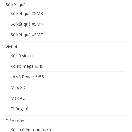
Sổ kết quả
Sổ kết quả XSMB
Sổ kết quả XSMN
Sổ kết quả XSMT
Vietlott
Xổ số vietlott
Xo so mega 6/45
xổ số Power 6/55
Max 3D
Max 4D
Thống kê
Điện toán
Xổ số điện toán 6×36