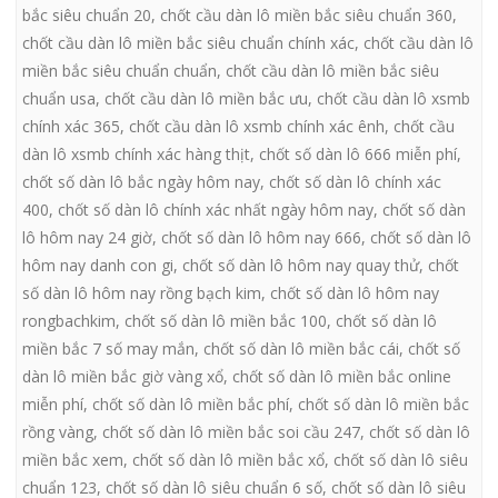
bắc siêu chuẩn 20
,
chốt cầu dàn lô miền bắc siêu chuẩn 360
,
chốt cầu dàn lô miền bắc siêu chuẩn chính xác
,
chốt cầu dàn lô
miền bắc siêu chuẩn chuẩn
,
chốt cầu dàn lô miền bắc siêu
chuẩn usa
,
chốt cầu dàn lô miền bắc ưu
,
chốt cầu dàn lô xsmb
chính xác 365
,
chốt cầu dàn lô xsmb chính xác ênh
,
chốt cầu
dàn lô xsmb chính xác hàng thịt
,
chốt số dàn lô 666 miễn phí
,
chốt số dàn lô bắc ngày hôm nay
,
chốt số dàn lô chính xác
400
,
chốt số dàn lô chính xác nhất ngày hôm nay
,
chốt số dàn
lô hôm nay 24 giờ
,
chốt số dàn lô hôm nay 666
,
chốt số dàn lô
hôm nay danh con gi
,
chốt số dàn lô hôm nay quay thử
,
chốt
số dàn lô hôm nay rồng bạch kim
,
chốt số dàn lô hôm nay
rongbachkim
,
chốt số dàn lô miền bắc 100
,
chốt số dàn lô
miền bắc 7 số may mắn
,
chốt số dàn lô miền bắc cái
,
chốt số
dàn lô miền bắc giờ vàng xổ
,
chốt số dàn lô miền bắc online
miễn phí
,
chốt số dàn lô miền bắc phí
,
chốt số dàn lô miền bắc
rồng vàng
,
chốt số dàn lô miền bắc soi cầu 247
,
chốt số dàn lô
miền bắc xem
,
chốt số dàn lô miền bắc xổ
,
chốt số dàn lô siêu
chuẩn 123
,
chốt số dàn lô siêu chuẩn 6 số
,
chốt số dàn lô siêu