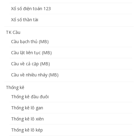
Xổ số điện toán 123
Xổ số thần tài
TK Cầu
Cầu bạch thủ (MB)
Cầu lật liên tục (MB)
Cầu về cả cặp (MB)
Cầu về nhiều nháy (MB)
Thống kê
Thống kê đầu đuôi
Thống kê lô gan
Thống kê lô xiên
Thống kê lô kép