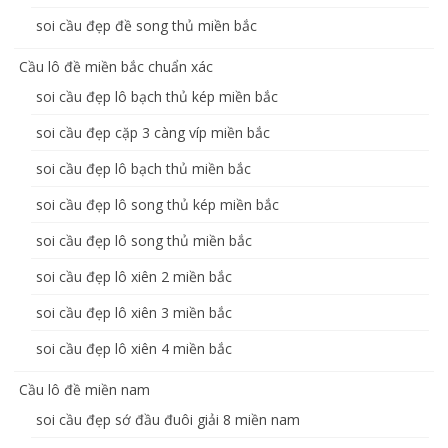
soi cầu đẹp đề song thủ miền bắc
Cầu lô đề miền bắc chuẩn xác
soi cầu đẹp lô bạch thủ kép miền bắc
soi cầu đẹp cặp 3 càng víp miền bắc
soi cầu đẹp lô bạch thủ miền bắc
soi cầu đẹp lô song thủ kép miền bắc
soi cầu đẹp lô song thủ miền bắc
soi cầu đẹp lô xiên 2 miền bắc
soi cầu đẹp lô xiên 3 miền bắc
soi cầu đẹp lô xiên 4 miền bắc
Cầu lô đề miền nam
soi cầu đẹp sớ đầu đuôi giải 8 miền nam