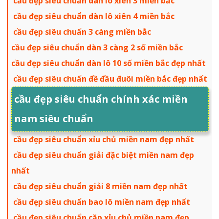
cầu đẹp siêu chuẩn dàn lô xiên 3 miền bắc
cầu đẹp siêu chuẩn dàn lô xiên 4 miền bắc
cầu đẹp siêu chuẩn 3 càng miền bắc
cầu đẹp siêu chuẩn dàn 3 càng 2 số miền bắc
cầu đẹp siêu chuẩn dàn lô 10 số miền bắc đẹp nhất
cầu đẹp siêu chuẩn đề đầu đuôi miền bắc đẹp nhất
cầu đẹp siêu chuẩn chính xác miền
nam siêu chuẩn
cầu đẹp siêu chuẩn xỉu chủ miền nam đẹp nhất
cầu đẹp siêu chuẩn giải đặc biệt miền nam đẹp
nhất
cầu đẹp siêu chuẩn giải 8 miền nam đẹp nhất
cầu đẹp siêu chuẩn bao lô miền nam đẹp nhất
cầu đẹp siêu chuẩn cặp xỉu chủ miền nam đẹp