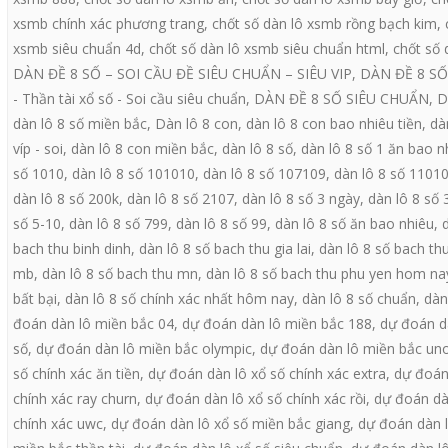
xsmb chính xác phương trang
,
chốt số dàn lô xsmb rồng bạch kim
,
xsmb siêu chuẩn 4d
,
chốt số dàn lô xsmb siêu chuẩn html
,
chốt số 
DÀN ĐỀ 8 SỐ – SOI CẦU ĐỀ SIÊU CHUẨN – SIÊU VIP
,
DÀN ĐỀ 8 SỐ
- Thần tài xổ số - Soi cầu siêu chuẩn
,
DÀN ĐỀ 8 SỐ SIÊU CHUẨN
,
D
dàn lô 8 số miền bắc
,
Dàn lô 8 con
,
dàn lô 8 con bao nhiêu tiền
,
dà
víp - soi
,
dàn lô 8 con miền bắc
,
dàn lô 8 số
,
dàn lô 8 số 1 ăn bao n
số 1010
,
dàn lô 8 số 101010
,
dàn lô 8 số 107109
,
dàn lô 8 số 1101
dàn lô 8 số 200k
,
dàn lô 8 số 2107
,
dàn lô 8 số 3 ngày
,
dàn lô 8 số 
số 5-10
,
dàn lô 8 số 799
,
dàn lô 8 số 99
,
dàn lô 8 số ăn bao nhiêu
,
bach thu binh dinh
,
dàn lô 8 số bach thu gia lai
,
dàn lô 8 số bach th
mb
,
dàn lô 8 số bach thu mn
,
dàn lô 8 số bach thu phu yen hom na
bất bại
,
dàn lô 8 số chính xác nhất hôm nay
,
dàn lô 8 số chuẩn
,
dàn
đoán dàn lô miền bắc 04
,
dự đoán dàn lô miền bắc 188
,
dự đoán dà
số
,
dự đoán dàn lô miền bắc olympic
,
dự đoán dàn lô miền bắc un
số chính xác ăn tiền
,
dự đoán dàn lô xổ số chính xác extra
,
dự đoán 
chính xác ray churn
,
dự đoán dàn lô xổ số chính xác rồi
,
dự đoán dàn
chính xác uwc
,
dự đoán dàn lô xổ số miền bắc giang
,
dự đoán dàn 