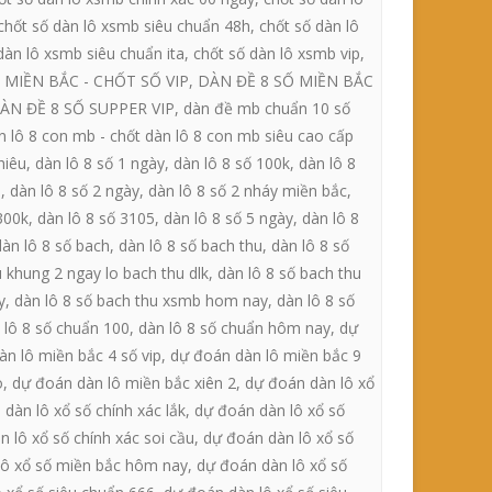
chốt số dàn lô xsmb siêu chuẩn 48h
,
chốt số dàn lô
dàn lô xsmb siêu chuẩn ita
,
chốt số dàn lô xsmb vip
,
 MIỀN BẮC - CHỐT SỐ VIP
,
DÀN ĐỀ 8 SỐ MIỀN BẮC
ÀN ĐỀ 8 SỐ SUPPER VIP
,
dàn đề mb chuẩn 10 số
n lô 8 con mb - chốt dàn lô 8 con mb siêu cao cấp
hiêu
,
dàn lô 8 số 1 ngày
,
dàn lô 8 số 100k
,
dàn lô 8
0
,
dàn lô 8 số 2 ngày
,
dàn lô 8 số 2 nháy miền bắc
,
300k
,
dàn lô 8 số 3105
,
dàn lô 8 số 5 ngày
,
dàn lô 8
dàn lô 8 số bach
,
dàn lô 8 số bach thu
,
dàn lô 8 số
u khung 2 ngay lo bach thu dlk
,
dàn lô 8 số bach thu
y
,
dàn lô 8 số bach thu xsmb hom nay
,
dàn lô 8 số
 lô 8 số chuẩn 100
,
dàn lô 8 số chuẩn hôm nay
,
dự
n lô miền bắc 4 số vip
,
dự đoán dàn lô miền bắc 9
o
,
dự đoán dàn lô miền bắc xiên 2
,
dự đoán dàn lô xổ
dàn lô xổ số chính xác lắk
,
dự đoán dàn lô xổ số
 lô xổ số chính xác soi cầu
,
dự đoán dàn lô xổ số
lô xổ số miền bắc hôm nay
,
dự đoán dàn lô xổ số