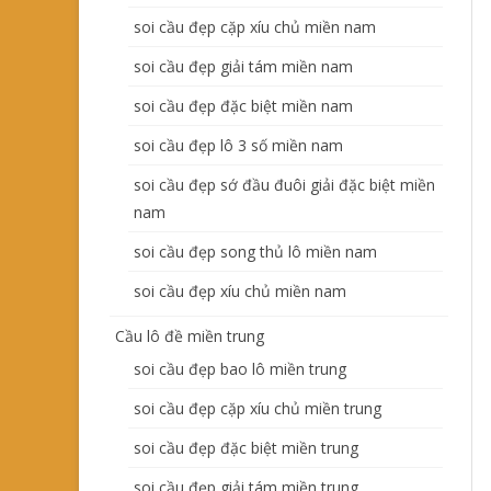
soi cầu đẹp cặp xíu chủ miền nam
soi cầu đẹp giải tám miền nam
soi cầu đẹp đặc biệt miền nam
soi cầu đẹp lô 3 số miền nam
soi cầu đẹp sớ đầu đuôi giải đặc biệt miền
nam
soi cầu đẹp song thủ lô miền nam
soi cầu đẹp xíu chủ miền nam
Cầu lô đề miền trung
soi cầu đẹp bao lô miền trung
soi cầu đẹp cặp xíu chủ miền trung
soi cầu đẹp đặc biệt miền trung
soi cầu đẹp giải tám miền trung