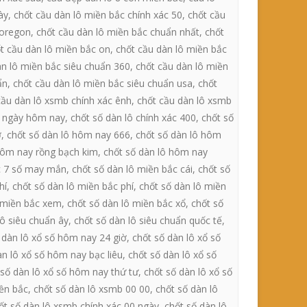
ày
,
chốt cầu dàn lô miền bắc chính xác 50
,
chốt cầu
 oregon
,
chốt cầu dàn lô miền bắc chuẩn nhất
,
chốt
t cầu dàn lô miền bắc on
,
chốt cầu dàn lô miền bắc
àn lô miền bắc siêu chuẩn 360
,
chốt cầu dàn lô miền
ẩn
,
chốt cầu dàn lô miền bắc siêu chuẩn usa
,
chốt
cầu dàn lô xsmb chính xác ênh
,
chốt cầu dàn lô xsmb
c ngày hôm nay
,
chốt số dàn lô chính xác 400
,
chốt số
ờ
,
chốt số dàn lô hôm nay 666
,
chốt số dàn lô hôm
hôm nay rồng bạch kim
,
chốt số dàn lô hôm nay
c 7 số may mắn
,
chốt số dàn lô miền bắc cái
,
chốt số
hí
,
chốt số dàn lô miền bắc phí
,
chốt số dàn lô miền
ô miền bắc xem
,
chốt số dàn lô miền bắc xổ
,
chốt số
lô siêu chuẩn ây
,
chốt số dàn lô siêu chuẩn quốc tế
,
 dàn lô xổ số hôm nay 24 giờ
,
chốt số dàn lô xổ số
àn lô xổ số hôm nay bạc liêu
,
chốt số dàn lô xổ số
 số dàn lô xổ số hôm nay thứ tư
,
chốt số dàn lô xổ số
iền bắc
,
chốt số dàn lô xsmb 00 00
,
chốt số dàn lô
ốt số dàn lô xsmb chính xác 00 ngày
,
chốt số dàn lô