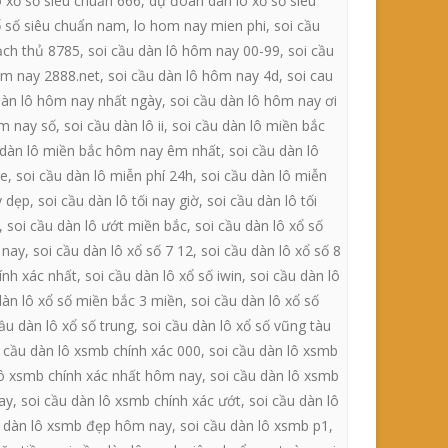
 xổ số siêu chuẩn 666
,
dự đoán dàn lô xổ số siêu
ổ số siêu chuẩn nam
,
lo hom nay mien phi
,
soi cầu
ạch thủ 8785
,
soi cầu dàn lô hôm nay 00-99
,
soi cầu
ôm nay 2888.net
,
soi cầu dàn lô hôm nay 4d
,
soi cau
dàn lô hôm nay nhất ngày
,
soi cầu dàn lô hôm nay ơi
ôm nay số
,
soi cầu dàn lô ii
,
soi cầu dàn lô miền bắc
 dàn lô miền bắc hôm nay êm nhất
,
soi cầu dàn lô
ne
,
soi cầu dàn lô miễn phí 24h
,
soi cầu dàn lô miễn
y dẹp
,
soi cầu dàn lô tối nay giờ
,
soi cầu dàn lô tối
,
soi cầu dàn lô ướt miền bắc
,
soi cầu dàn lô xổ số
 nay
,
soi cầu dàn lô xổ số 7 12
,
soi cầu dàn lô xổ số 8
ính xác nhất
,
soi cầu dàn lô xổ số iwin
,
soi cầu dàn lô
dàn lô xổ số miền bắc 3 miền
,
soi cầu dàn lô xổ số
ầu dàn lô xổ số trung
,
soi cầu dàn lô xổ số vũng tàu
 cầu dàn lô xsmb chính xác 000
,
soi cầu dàn lô xsmb
lô xsmb chính xác nhất hôm nay
,
soi cầu dàn lô xsmb
ay
,
soi cầu dàn lô xsmb chính xác ướt
,
soi cầu dàn lô
u dàn lô xsmb đẹp hôm nay
,
soi cầu dàn lô xsmb p1
,