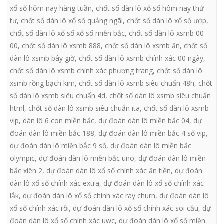
xổ số hôm nay hàng tuần
,
chốt số dàn lô xổ số hôm nay thứ
tư
,
chốt số dàn lô xổ số quảng ngãi
,
chốt số dàn lô xổ số ướp
,
chốt số dàn lô xổ số xổ số miền bắc
,
chốt số dàn lô xsmb 00
00
,
chốt số dàn lô xsmb 888
,
chốt số dàn lô xsmb ăn
,
chốt số
dàn lô xsmb bây giờ
,
chốt số dàn lô xsmb chính xác 00 ngày
,
chốt số dàn lô xsmb chính xác phương trang
,
chốt số dàn lô
xsmb rồng bạch kim
,
chốt số dàn lô xsmb siêu chuẩn 48h
,
chốt
số dàn lô xsmb siêu chuẩn 4d
,
chốt số dàn lô xsmb siêu chuẩn
html
,
chốt số dàn lô xsmb siêu chuẩn ita
,
chốt số dàn lô xsmb
vip
,
dàn lô 6 con miền bắc
,
dự đoán dàn lô miền bắc 04
,
dự
đoán dàn lô miền bắc 188
,
dự đoán dàn lô miền bắc 4 số vip
,
dự đoán dàn lô miền bắc 9 số
,
dự đoán dàn lô miền bắc
olympic
,
dự đoán dàn lô miền bắc uno
,
dự đoán dàn lô miền
bắc xiên 2
,
dự đoán dàn lô xổ số chính xác ăn tiền
,
dự đoán
dàn lô xổ số chính xác extra
,
dự đoán dàn lô xổ số chính xác
lắk
,
dự đoán dàn lô xổ số chính xác ray churn
,
dự đoán dàn lô
xổ số chính xác rồi
,
dự đoán dàn lô xổ số chính xác soi cầu
,
dự
đoán dàn lô xổ số chính xác uwc
,
dự đoán dàn lô xổ số miền