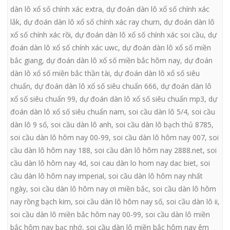
dàn lô xổ số chính xác extra
,
dự đoán dàn lô xổ số chính xác
lắk
,
dự đoán dàn lô xổ số chính xác ray churn
,
dự đoán dàn lô
xổ số chính xác rồi
,
dự đoán dàn lô xổ số chính xác soi cầu
,
dự
đoán dàn lô xổ số chính xác uwc
,
dự đoán dàn lô xổ số miền
bắc giang
,
dự đoán dàn lô xổ số miền bắc hôm nay
,
dự đoán
dàn lô xổ số miền bắc thần tài
,
dự đoán dàn lô xổ số siêu
chuẩn
,
dự đoán dàn lô xổ số siêu chuẩn 666
,
dự đoán dàn lô
xổ số siêu chuẩn 99
,
dự đoán dàn lô xổ số siêu chuẩn mp3
,
dự
đoán dàn lô xổ số siêu chuẩn nam
,
soi cầu dàn lô 5/4
,
soi cầu
dàn lô 9 số
,
soi cầu dàn lô anh
,
soi cầu dàn lô bạch thủ 8785
,
soi cầu dàn lô hôm nay 00-99
,
soi cầu dàn lô hôm nay 007
,
soi
cầu dàn lô hôm nay 188
,
soi cầu dàn lô hôm nay 2888.net
,
soi
cầu dàn lô hôm nay 4d
,
soi cau dàn lo hom nay dac biet
,
soi
cầu dàn lô hôm nay imperial
,
soi cầu dàn lô hôm nay nhất
ngày
,
soi cầu dàn lô hôm nay ơi miền bắc
,
soi cầu dàn lô hôm
nay rồng bạch kim
,
soi cầu dàn lô hôm nay số
,
soi cầu dàn lô ii
,
soi cầu dàn lô miền bắc hôm nay 00-99
,
soi cầu dàn lô miền
bắc hôm nay bạc nhớ
,
soi cầu dàn lô miền bắc hôm nay êm