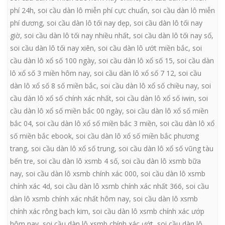
phí 24h
,
soi cầu dàn lô miễn phí cực chuẩn
,
soi cầu dàn lô miễn
phí dương
,
soi cầu dàn lô tối nay dẹp
,
soi cầu dàn lô tối nay
giờ
,
soi cầu dàn lô tối nay nhiều nhất
,
soi cầu dàn lô tối nay số
,
soi cầu dàn lô tối nay xiên
,
soi cầu dàn lô ướt miền bắc
,
soi
cầu dàn lô xổ số 100 ngày
,
soi cầu dàn lô xổ số 15
,
soi cầu dàn
lô xổ số 3 miền hôm nay
,
soi cầu dàn lô xổ số 7 12
,
soi cầu
dàn lô xổ số 8 số miền bắc
,
soi cầu dàn lô xổ số chiều nay
,
soi
cầu dàn lô xổ số chính xác nhất
,
soi cầu dàn lô xổ số iwin
,
soi
cầu dàn lô xổ số miền bắc 00 ngày
,
soi cầu dàn lô xổ số miền
bắc 04
,
soi cầu dàn lô xổ số miền bắc 3 miền
,
soi cầu dàn lô xổ
số miền bắc ebook
,
soi cầu dàn lô xổ số miền bắc phương
trang
,
soi cầu dàn lô xổ số trung
,
soi cầu dàn lô xổ số vũng tàu
bến tre
,
soi cầu dàn lô xsmb 4 số
,
soi cầu dàn lô xsmb bữa
nay
,
soi cầu dàn lô xsmb chính xác 000
,
soi cầu dàn lô xsmb
chính xác 4d
,
soi cầu dàn lô xsmb chính xác nhất 366
,
soi cầu
dàn lô xsmb chính xác nhất hôm nay
,
soi cầu dàn lô xsmb
chính xác rông bach kim
,
soi cầu dàn lô xsmb chính xác ướp
hôm nay
,
soi cầu dàn lô xsmb chính xác ướt
,
soi cầu dàn lô