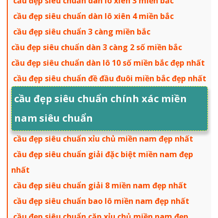
cầu đẹp siêu chuẩn dàn lô xiên 3 miền bắc
cầu đẹp siêu chuẩn dàn lô xiên 4 miền bắc
cầu đẹp siêu chuẩn 3 càng miền bắc
cầu đẹp siêu chuẩn dàn 3 càng 2 số miền bắc
cầu đẹp siêu chuẩn dàn lô 10 số miền bắc đẹp nhất
cầu đẹp siêu chuẩn đề đầu đuôi miền bắc đẹp nhất
cầu đẹp siêu chuẩn chính xác miền
nam siêu chuẩn
cầu đẹp siêu chuẩn xỉu chủ miền nam đẹp nhất
cầu đẹp siêu chuẩn giải đặc biệt miền nam đẹp
nhất
cầu đẹp siêu chuẩn giải 8 miền nam đẹp nhất
cầu đẹp siêu chuẩn bao lô miền nam đẹp nhất
cầu đẹp siêu chuẩn cặp xỉu chủ miền nam đẹp