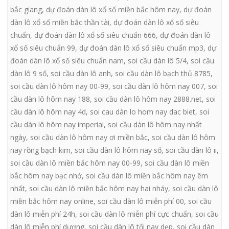
bắc giang
,
dự đoán dàn lô xổ số miền bắc hôm nay
,
dự đoán
dàn lô xổ số miền bắc thần tài
,
dự đoán dàn lô xổ số siêu
chuẩn
,
dự đoán dàn lô xổ số siêu chuẩn 666
,
dự đoán dàn lô
xổ số siêu chuẩn 99
,
dự đoán dàn lô xổ số siêu chuẩn mp3
,
dự
đoán dàn lô xổ số siêu chuẩn nam
,
soi cầu dàn lô 5/4
,
soi cầu
dàn lô 9 số
,
soi cầu dàn lô anh
,
soi cầu dàn lô bạch thủ 8785
,
soi cầu dàn lô hôm nay 00-99
,
soi cầu dàn lô hôm nay 007
,
soi
cầu dàn lô hôm nay 188
,
soi cầu dàn lô hôm nay 2888.net
,
soi
cầu dàn lô hôm nay 4d
,
soi cau dàn lo hom nay dac biet
,
soi
cầu dàn lô hôm nay imperial
,
soi cầu dàn lô hôm nay nhất
ngày
,
soi cầu dàn lô hôm nay ơi miền bắc
,
soi cầu dàn lô hôm
nay rồng bạch kim
,
soi cầu dàn lô hôm nay số
,
soi cầu dàn lô ii
,
soi cầu dàn lô miền bắc hôm nay 00-99
,
soi cầu dàn lô miền
bắc hôm nay bạc nhớ
,
soi cầu dàn lô miền bắc hôm nay êm
nhất
,
soi cầu dàn lô miền bắc hôm nay hai nháy
,
soi cầu dàn lô
miền bắc hôm nay online
,
soi cầu dàn lô miễn phí 00
,
soi cầu
dàn lô miễn phí 24h
,
soi cầu dàn lô miễn phí cực chuẩn
,
soi cầu
dàn lô miễn phí dương
,
soi cầu dàn lô tối nay dẹp
,
soi cầu dàn