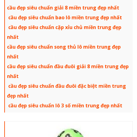
cầu đẹp siêu chuẩn giải 8 miền trung đẹp nhất
cầu đẹp siêu chuẩn bao lô miền trung đẹp nhất
cầu đẹp siêu chuẩn cặp xỉu chủ miền trung đẹp
nhất
cầu đẹp siêu chuẩn song thủ lô miền trung đẹp
nhất
cầu đẹp siêu chuẩn đầu đuôi giải 8 miền trung đẹp
nhất
cầu đẹp siêu chuẩn đầu đuôi đặc biệt miền trung
đẹp nhất
cầu đẹp siêu chuẩn lô 3 số miền trung đẹp nhất