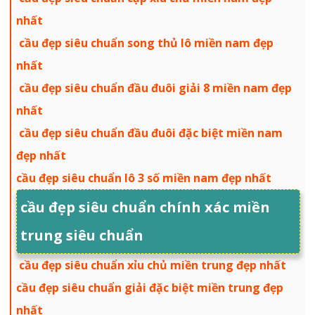
nhất
cầu đẹp siêu chuẩn song thủ lô miền nam đẹp
nhất
cầu đẹp siêu chuẩn đầu đuôi giải 8 miền nam đẹp
nhất
cầu đẹp siêu chuẩn đầu đuôi đặc biệt miền nam
đẹp nhất
cầu đẹp siêu chuẩn lô 3 số miền nam đẹp nhất
cầu đẹp siêu chuẩn chính xác miền
trung siêu chuẩn
cầu đẹp siêu chuẩn xỉu chủ miền trung đẹp nhất
cầu đẹp siêu chuẩn giải đặc biệt miền trung đẹp
nhất