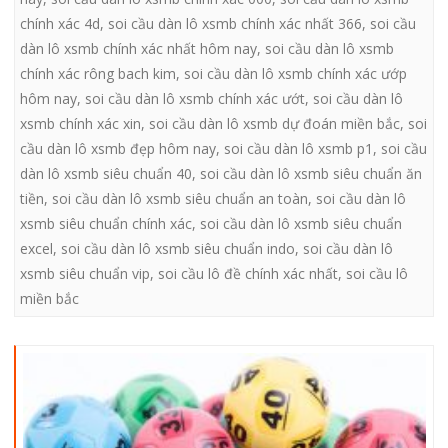
chính xác 4d
,
soi cầu dàn lô xsmb chính xác nhất 366
,
soi cầu
dàn lô xsmb chính xác nhất hôm nay
,
soi cầu dàn lô xsmb
chính xác rông bach kim
,
soi cầu dàn lô xsmb chính xác ướp
hôm nay
,
soi cầu dàn lô xsmb chính xác ướt
,
soi cầu dàn lô
xsmb chính xác xin
,
soi cầu dàn lô xsmb dự đoán miền bắc
,
soi
cầu dàn lô xsmb đẹp hôm nay
,
soi cầu dàn lô xsmb p1
,
soi cầu
dàn lô xsmb siêu chuẩn 40
,
soi cầu dàn lô xsmb siêu chuẩn ăn
tiền
,
soi cầu dàn lô xsmb siêu chuẩn an toàn
,
soi cầu dàn lô
xsmb siêu chuẩn chính xác
,
soi cầu dàn lô xsmb siêu chuẩn
excel
,
soi cầu dàn lô xsmb siêu chuẩn indo
,
soi cầu dàn lô
xsmb siêu chuẩn vip
,
soi cầu lô đề chính xác nhất
,
soi cầu lô
miền bắc