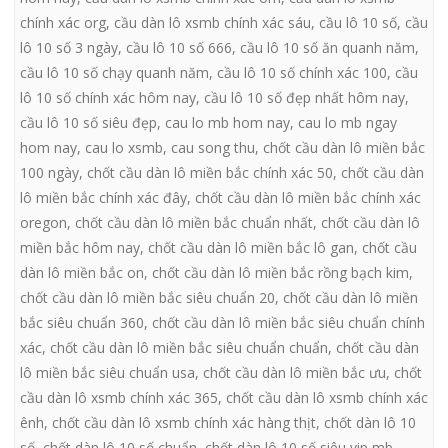
chính xác org
,
cầu dàn lô xsmb chính xác sáu
,
cầu lô 10 số
,
cầu
lô 10 số 3 ngày
,
cầu lô 10 số 666
,
cầu lô 10 số ăn quanh năm
,
cầu lô 10 số chạy quanh năm
,
cầu lô 10 số chính xác 100
,
cầu
lô 10 số chính xác hôm nay
,
cầu lô 10 số đẹp nhất hôm nay
,
cầu lô 10 số siêu đẹp
,
cau lo mb hom nay
,
cau lo mb ngay
hom nay
,
cau lo xsmb
,
cau song thu
,
chốt cầu dàn lô miền bắc
100 ngày
,
chốt cầu dàn lô miền bắc chính xác 50
,
chốt cầu dàn
lô miền bắc chính xác đây
,
chốt cầu dàn lô miền bắc chính xác
oregon
,
chốt cầu dàn lô miền bắc chuẩn nhất
,
chốt cầu dàn lô
miền bắc hôm nay
,
chốt cầu dàn lô miền bắc lô gan
,
chốt cầu
dàn lô miền bắc on
,
chốt cầu dàn lô miền bắc rồng bạch kim
,
chốt cầu dàn lô miền bắc siêu chuẩn 20
,
chốt cầu dàn lô miền
bắc siêu chuẩn 360
,
chốt cầu dàn lô miền bắc siêu chuẩn chính
xác
,
chốt cầu dàn lô miền bắc siêu chuẩn chuẩn
,
chốt cầu dàn
lô miền bắc siêu chuẩn usa
,
chốt cầu dàn lô miền bắc ưu
,
chốt
cầu dàn lô xsmb chính xác 365
,
chốt cầu dàn lô xsmb chính xác
ênh
,
chốt cầu dàn lô xsmb chính xác hàng thịt
,
chốt dàn lô 10
số
,
chốt dàn lô 10 số chuẩn
,
chốt dàn lô 10 số siêu vip mb
,