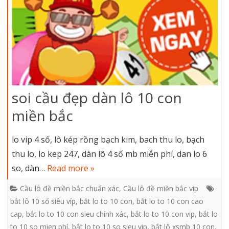
soi cầu đẹp dàn lô 10 con
miền bắc
lo vip 4 số, lô kép rồng bạch kim, bach thu lo, bạch
thu lo, lo kep 247, dàn lô 4 số mb miễn phí, dan lo 6
so, dàn…
Read more »
Cầu lô đề miền bắc chuẩn xác
,
Cầu lô đề miền bắc vip
bắt lô 10 số siêu víp
,
bắt lo to 10 con
,
bắt lo to 10 con cao
cap
,
bắt lo to 10 con sieu chính xác
,
bắt lo to 10 con vip
,
bắt lo
to 10 so mien phí
,
bắt lo to 10 so sieu vip
,
bắt lô xsmb 10 con
,