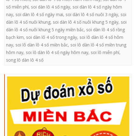
số miễn phí
,
soi dàn lô 4 số ngày
,
soi dàn lô 4 số ngày hôm
nay
,
soi dàn lô 4 số ngày mai
,
soi dàn lô 4 số nuôi 3 ngày
,
soi
dàn lô 4 số nuôi khung
,
soi dàn lô 4 số nuôi khung 5 ngày
,
soi
dàn lô 4 số nuôi khung 5 ngày miền bắc
,
soi dàn lô 4 số rồng
bạch kim
,
soi dàn lô 4 số trong ngày
,
soi lô dàn lô 4 số hôm
nay
,
soi lô dàn lô 4 số miền bắc
,
soi lô dàn lô 4 số miền trung
hôm nay
,
soi lô dàn lô 4 số ngày hôm nay
,
soi lô miễn phí
,
song lô dàn lô 4 số