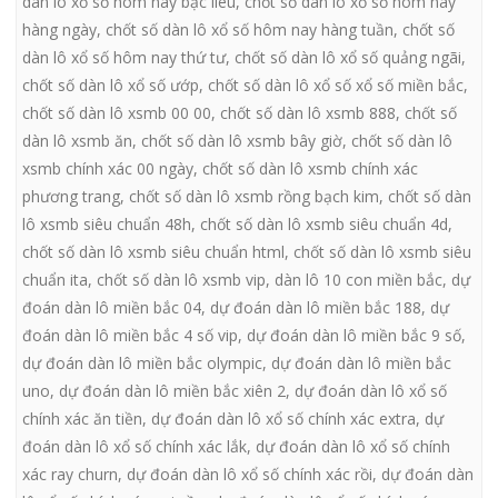
dàn lô xổ số hôm nay bạc liêu
,
chốt số dàn lô xổ số hôm nay
hàng ngày
,
chốt số dàn lô xổ số hôm nay hàng tuần
,
chốt số
dàn lô xổ số hôm nay thứ tư
,
chốt số dàn lô xổ số quảng ngãi
,
chốt số dàn lô xổ số ướp
,
chốt số dàn lô xổ số xổ số miền bắc
,
chốt số dàn lô xsmb 00 00
,
chốt số dàn lô xsmb 888
,
chốt số
dàn lô xsmb ăn
,
chốt số dàn lô xsmb bây giờ
,
chốt số dàn lô
xsmb chính xác 00 ngày
,
chốt số dàn lô xsmb chính xác
phương trang
,
chốt số dàn lô xsmb rồng bạch kim
,
chốt số dàn
lô xsmb siêu chuẩn 48h
,
chốt số dàn lô xsmb siêu chuẩn 4d
,
chốt số dàn lô xsmb siêu chuẩn html
,
chốt số dàn lô xsmb siêu
chuẩn ita
,
chốt số dàn lô xsmb vip
,
dàn lô 10 con miền bắc
,
dự
đoán dàn lô miền bắc 04
,
dự đoán dàn lô miền bắc 188
,
dự
đoán dàn lô miền bắc 4 số vip
,
dự đoán dàn lô miền bắc 9 số
,
dự đoán dàn lô miền bắc olympic
,
dự đoán dàn lô miền bắc
uno
,
dự đoán dàn lô miền bắc xiên 2
,
dự đoán dàn lô xổ số
chính xác ăn tiền
,
dự đoán dàn lô xổ số chính xác extra
,
dự
đoán dàn lô xổ số chính xác lắk
,
dự đoán dàn lô xổ số chính
xác ray churn
,
dự đoán dàn lô xổ số chính xác rồi
,
dự đoán dàn