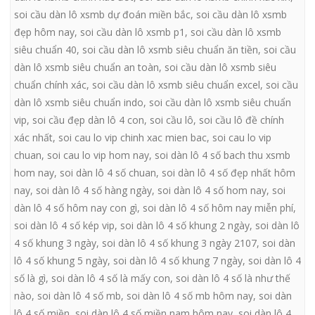
soi cầu dàn lô xsmb dự đoán miền bắc
,
soi cầu dàn lô xsmb
đẹp hôm nay
,
soi cầu dàn lô xsmb p1
,
soi cầu dàn lô xsmb
siêu chuẩn 40
,
soi cầu dàn lô xsmb siêu chuẩn ăn tiền
,
soi cầu
dàn lô xsmb siêu chuẩn an toàn
,
soi cầu dàn lô xsmb siêu
chuẩn chính xác
,
soi cầu dàn lô xsmb siêu chuẩn excel
,
soi cầu
dàn lô xsmb siêu chuẩn indo
,
soi cầu dàn lô xsmb siêu chuẩn
vip
,
soi cầu đẹp dàn lô 4 con
,
soi cầu lô
,
soi cầu lô đề chính
xác nhất
,
soi cau lo vip chinh xac mien bac
,
soi cau lo vip
chuan
,
soi cau lo vip hom nay
,
soi dàn lô 4 số bach thu xsmb
hom nay
,
soi dàn lô 4 số chuan
,
soi dàn lô 4 số đẹp nhất hôm
nay
,
soi dàn lô 4 số hàng ngày
,
soi dàn lô 4 số hom nay
,
soi
dàn lô 4 số hôm nay con gì
,
soi dàn lô 4 số hôm nay miễn phí
,
soi dàn lô 4 số kép vip
,
soi dàn lô 4 số khung 2 ngày
,
soi dàn lô
4 số khung 3 ngày
,
soi dàn lô 4 số khung 3 ngày 2107
,
soi dàn
lô 4 số khung 5 ngày
,
soi dàn lô 4 số khung 7 ngày
,
soi dàn lô 4
số là gì
,
soi dàn lô 4 số là mấy con
,
soi dàn lô 4 số là như thế
nào
,
soi dàn lô 4 số mb
,
soi dàn lô 4 số mb hôm nay
,
soi dàn
lô 4 số miền
,
soi dàn lô 4 số miền nam hôm nay
,
soi dàn lô 4