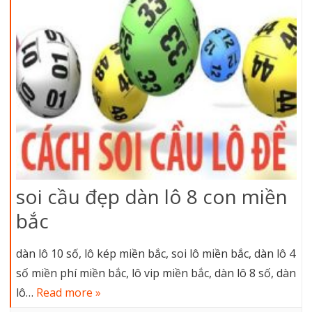
soi cầu đẹp dàn lô 8 con miền
bắc
dàn lô 10 số, lô kép miền bắc, soi lô miền bắc, dàn lô 4
số miền phí miền bắc, lô vip miền bắc, dàn lô 8 số, dàn
lô…
Read more »