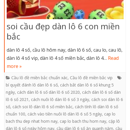
soi cầu đẹp dàn lô 6 con miền
bắc
dàn lô 4 số, cầu lô hôm nay, dàn lô 6 số, cau lo, cau lô,
dàn lô 4 số vip, dàn lô 4 số miền bắc, dàn lô 4…
Read
more »
Cầu lô đề miền bắc chuẩn xác
,
Cầu lô đề miền bắc vip
bí quyết đánh lô dàn lô 6 số
,
cách bắt dàn lô 6 số khung 5
ngày
,
cách dàn lô 6 số dàn lô 6 số 2020
,
cách dàn lô 6 số dàn
lô 6 số 2021
,
cách nuôi lô dàn lô 6 số 3 ngày
,
cách soi dàn lô 6
số
,
cách soi lô dàn lô 6 số miền bắc
,
cách tính lô dàn lô 6 số
chuẩn 100
,
cách vào tiền nuôi lô dàn lô 6 số 5 ngày
,
cap lo
bach thu dep nhat hom nay
,
cap lo bach thu hom nay
,
cặp lô
dàn lô 6 số ngày hôm nay
,
cầu dàn lô 6 số ăn quanh năm
,
cầu