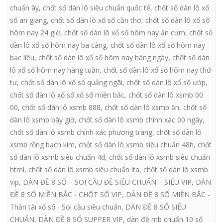
chuẩn ây
,
chốt số dàn lô siêu chuẩn quốc tế
,
chốt số dàn lô xổ
số an giang
,
chốt số dàn lô xổ số cần thơ
,
chốt số dàn lô xổ số
hôm nay 24 giờ
,
chốt số dàn lô xổ số hôm nay ăn cơm
,
chốt số
dàn lô xổ số hôm nay ba càng
,
chốt số dàn lô xổ số hôm nay
bạc liêu
,
chốt số dàn lô xổ số hôm nay hàng ngày
,
chốt số dàn
lô xổ số hôm nay hàng tuần
,
chốt số dàn lô xổ số hôm nay thứ
tư
,
chốt số dàn lô xổ số quảng ngãi
,
chốt số dàn lô xổ số ướp
,
chốt số dàn lô xổ số xổ số miền bắc
,
chốt số dàn lô xsmb 00
00
,
chốt số dàn lô xsmb 888
,
chốt số dàn lô xsmb ăn
,
chốt số
dàn lô xsmb bây giờ
,
chốt số dàn lô xsmb chính xác 00 ngày
,
chốt số dàn lô xsmb chính xác phương trang
,
chốt số dàn lô
xsmb rồng bạch kim
,
chốt số dàn lô xsmb siêu chuẩn 48h
,
chốt
số dàn lô xsmb siêu chuẩn 4d
,
chốt số dàn lô xsmb siêu chuẩn
html
,
chốt số dàn lô xsmb siêu chuẩn ita
,
chốt số dàn lô xsmb
vip
,
DÀN ĐỀ 8 SỐ – SOI CẦU ĐỀ SIÊU CHUẨN – SIÊU VIP
,
DÀN
ĐỀ 8 SỐ MIỀN BẮC - CHỐT SỐ VIP
,
DÀN ĐỀ 8 SỐ MIỀN BẮC -
Thần tài xổ số - Soi cầu siêu chuẩn
,
DÀN ĐỀ 8 SỐ SIÊU
CHUẨN
,
DÀN ĐỀ 8 SỐ SUPPER VIP
,
dàn đề mb chuẩn 10 số