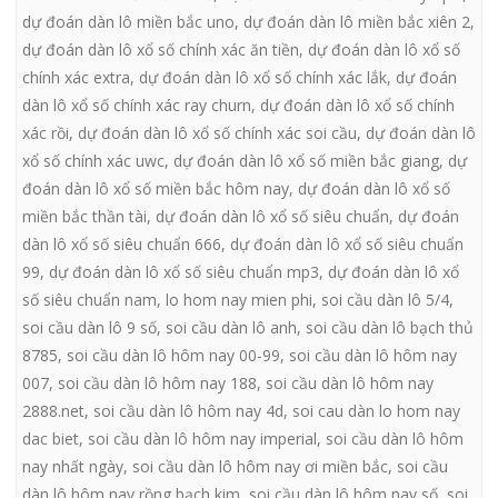
dự đoán dàn lô miền bắc uno
,
dự đoán dàn lô miền bắc xiên 2
,
dự đoán dàn lô xổ số chính xác ăn tiền
,
dự đoán dàn lô xổ số
chính xác extra
,
dự đoán dàn lô xổ số chính xác lắk
,
dự đoán
dàn lô xổ số chính xác ray churn
,
dự đoán dàn lô xổ số chính
xác rồi
,
dự đoán dàn lô xổ số chính xác soi cầu
,
dự đoán dàn lô
xổ số chính xác uwc
,
dự đoán dàn lô xổ số miền bắc giang
,
dự
đoán dàn lô xổ số miền bắc hôm nay
,
dự đoán dàn lô xổ số
miền bắc thần tài
,
dự đoán dàn lô xổ số siêu chuẩn
,
dự đoán
dàn lô xổ số siêu chuẩn 666
,
dự đoán dàn lô xổ số siêu chuẩn
99
,
dự đoán dàn lô xổ số siêu chuẩn mp3
,
dự đoán dàn lô xổ
số siêu chuẩn nam
,
lo hom nay mien phi
,
soi cầu dàn lô 5/4
,
soi cầu dàn lô 9 số
,
soi cầu dàn lô anh
,
soi cầu dàn lô bạch thủ
8785
,
soi cầu dàn lô hôm nay 00-99
,
soi cầu dàn lô hôm nay
007
,
soi cầu dàn lô hôm nay 188
,
soi cầu dàn lô hôm nay
2888.net
,
soi cầu dàn lô hôm nay 4d
,
soi cau dàn lo hom nay
dac biet
,
soi cầu dàn lô hôm nay imperial
,
soi cầu dàn lô hôm
nay nhất ngày
,
soi cầu dàn lô hôm nay ơi miền bắc
,
soi cầu
dàn lô hôm nay rồng bạch kim
,
soi cầu dàn lô hôm nay số
,
soi