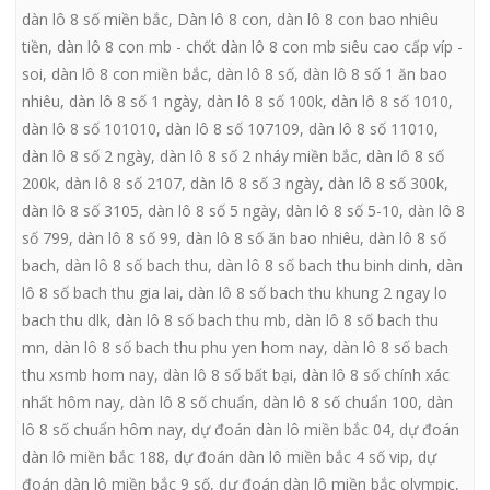
dàn lô 8 số miền bắc
,
Dàn lô 8 con
,
dàn lô 8 con bao nhiêu
tiền
,
dàn lô 8 con mb - chốt dàn lô 8 con mb siêu cao cấp víp -
soi
,
dàn lô 8 con miền bắc
,
dàn lô 8 số
,
dàn lô 8 số 1 ăn bao
nhiêu
,
dàn lô 8 số 1 ngày
,
dàn lô 8 số 100k
,
dàn lô 8 số 1010
,
dàn lô 8 số 101010
,
dàn lô 8 số 107109
,
dàn lô 8 số 11010
,
dàn lô 8 số 2 ngày
,
dàn lô 8 số 2 nháy miền bắc
,
dàn lô 8 số
200k
,
dàn lô 8 số 2107
,
dàn lô 8 số 3 ngày
,
dàn lô 8 số 300k
,
dàn lô 8 số 3105
,
dàn lô 8 số 5 ngày
,
dàn lô 8 số 5-10
,
dàn lô 8
số 799
,
dàn lô 8 số 99
,
dàn lô 8 số ăn bao nhiêu
,
dàn lô 8 số
bach
,
dàn lô 8 số bach thu
,
dàn lô 8 số bach thu binh dinh
,
dàn
lô 8 số bach thu gia lai
,
dàn lô 8 số bach thu khung 2 ngay lo
bach thu dlk
,
dàn lô 8 số bach thu mb
,
dàn lô 8 số bach thu
mn
,
dàn lô 8 số bach thu phu yen hom nay
,
dàn lô 8 số bach
thu xsmb hom nay
,
dàn lô 8 số bất bại
,
dàn lô 8 số chính xác
nhất hôm nay
,
dàn lô 8 số chuẩn
,
dàn lô 8 số chuẩn 100
,
dàn
lô 8 số chuẩn hôm nay
,
dự đoán dàn lô miền bắc 04
,
dự đoán
dàn lô miền bắc 188
,
dự đoán dàn lô miền bắc 4 số vip
,
dự
đoán dàn lô miền bắc 9 số
,
dự đoán dàn lô miền bắc olympic
,