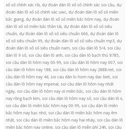
xổ số chính xác rồi
,
dự đoán dàn lô xổ số chính xác soi cầu
,
dự
đoán dàn lô xổ số chính xác uwc
,
dự đoán dàn lô xổ số miền
bắc giang
,
dự đoán dàn lô xổ số miền bắc hôm nay
,
dự đoán
dàn lô xổ số miền bắc thần tài
,
dự đoán dàn lô xổ số siêu
chuẩn
,
dự đoán dàn lô xổ số siêu chuẩn 666
,
dự đoán dàn lô
xổ số siêu chuẩn 99
,
dự đoán dàn lô xổ số siêu chuẩn mp3
,
dự
đoán dàn lô xổ số siêu chuẩn nam
,
soi cầu dàn lô 5/4
,
soi cầu
dàn lô 9 số
,
soi cầu dàn lô anh
,
soi cầu dàn lô bạch thủ 8785
,
soi cầu dàn lô hôm nay 00-99
,
soi cầu dàn lô hôm nay 007
,
soi
cầu dàn lô hôm nay 188
,
soi cầu dàn lô hôm nay 2888.net
,
soi
cầu dàn lô hôm nay 4d
,
soi cau dàn lo hom nay dac biet
,
soi
cầu dàn lô hôm nay imperial
,
soi cầu dàn lô hôm nay nhất
ngày
,
soi cầu dàn lô hôm nay ơi miền bắc
,
soi cầu dàn lô hôm
nay rồng bạch kim
,
soi cầu dàn lô hôm nay số
,
soi cầu dàn lô ii
,
soi cầu dàn lô miền bắc hôm nay 00-99
,
soi cầu dàn lô miền
bắc hôm nay bạc nhớ
,
soi cầu dàn lô miền bắc hôm nay êm
nhất
,
soi cầu dàn lô miền bắc hôm nay hai nháy
,
soi cầu dàn lô
miền bắc hôm nay online
,
soi cầu dàn lô miễn phí 24h
,
soi cầu