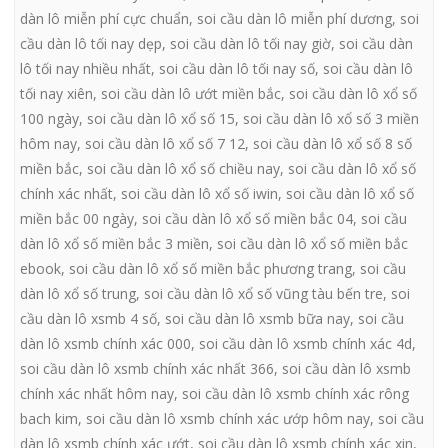
dàn lô miễn phí cực chuẩn
,
soi cầu dàn lô miễn phí dương
,
soi
cầu dàn lô tối nay dẹp
,
soi cầu dàn lô tối nay giờ
,
soi cầu dàn
lô tối nay nhiều nhất
,
soi cầu dàn lô tối nay số
,
soi cầu dàn lô
tối nay xiên
,
soi cầu dàn lô ướt miền bắc
,
soi cầu dàn lô xổ số
100 ngày
,
soi cầu dàn lô xổ số 15
,
soi cầu dàn lô xổ số 3 miền
hôm nay
,
soi cầu dàn lô xổ số 7 12
,
soi cầu dàn lô xổ số 8 số
miền bắc
,
soi cầu dàn lô xổ số chiều nay
,
soi cầu dàn lô xổ số
chính xác nhất
,
soi cầu dàn lô xổ số iwin
,
soi cầu dàn lô xổ số
miền bắc 00 ngày
,
soi cầu dàn lô xổ số miền bắc 04
,
soi cầu
dàn lô xổ số miền bắc 3 miền
,
soi cầu dàn lô xổ số miền bắc
ebook
,
soi cầu dàn lô xổ số miền bắc phương trang
,
soi cầu
dàn lô xổ số trung
,
soi cầu dàn lô xổ số vũng tàu bến tre
,
soi
cầu dàn lô xsmb 4 số
,
soi cầu dàn lô xsmb bữa nay
,
soi cầu
dàn lô xsmb chính xác 000
,
soi cầu dàn lô xsmb chính xác 4d
,
soi cầu dàn lô xsmb chính xác nhất 366
,
soi cầu dàn lô xsmb
chính xác nhất hôm nay
,
soi cầu dàn lô xsmb chính xác rông
bach kim
,
soi cầu dàn lô xsmb chính xác ướp hôm nay
,
soi cầu
dàn lô xsmb chính xác ướt
,
soi cầu dàn lô xsmb chính xác xin
,