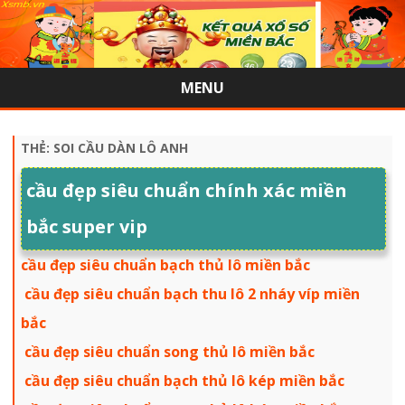
MENU
Skip
to
content
THẺ:
SOI CẦU DÀN LÔ ANH
cầu đẹp siêu chuẩn chính xác miền
bắc super vip
cầu đẹp siêu chuẩn bạch thủ lô miền bắc
cầu đẹp siêu chuẩn bạch thu lô 2 nháy víp miền
bắc
cầu đẹp siêu chuẩn song thủ lô miền bắc
cầu đẹp siêu chuẩn bạch thủ lô kép miền bắc