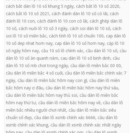
cách bắt dàn lô 10 số khung 5 ngày
,
cách bắt lô 10 số 2020
,
cách bắt lô 10 số 2021
,
cách đánh dàn lô 10 số có lãi
,
cách
đánh lô 10 con
,
cách đánh lô 10 con có lãi
,
cách ghép dàn lô
10 số
,
cách nuôi lô 10 số 3 ngày
,
cách soi dàn lô 10 số
,
cách
soi lô 10 số miền bắc
,
cách tính lô 10 số chuẩn 100
,
cap dàn lô
10 số dep nhat hom nay
,
cap dàn lô 10 số hom nay
,
cặp lô 10
số ngày hôm nay
,
cầu 10 số lô chính xác
,
cầu dàn lô 10 số
,
cầu
dàn lô 10 số ăn quanh năm
,
cau dàn lô 10 số binh dinh
,
cầu
dàn lô 10 số mb chơi trong ngày
,
cầu dàn lô miền bắc 00 00
,
cầu dàn lô miền bắc 4 số cuối
,
cầu dàn lô miền bắc chính xác 7
ngày
,
cầu dàn lô miền bắc hôm nay con gì
,
cầu dàn lô miền
bắc hôm nay ơ đâu
,
cầu dàn lô miền bắc hôm nay thứ sáu
,
cầu dàn lô miền bắc hôm nay thủ soi
,
cầu dàn lô miền bắc
hôm nay thứ tư
,
cầu dàn lô miền bắc hôm nay về
,
cầu dàn lô
miền bắc nhiều người chơi nhất
,
cầu dàn lô miền bắc siêu
chuẩn số đẹp
,
cầu dàn lô xsmb chính xác 6666
,
cầu dàn lô
xsmb chính xác khung
,
cầu dàn lô xsmb chính xác nhất ngày
hôm nay
,
cầu dàn lô xsmb chính xác om
,
cầu dàn lô xsmb