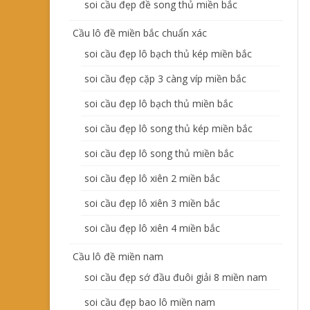
soi cầu đẹp đề song thủ miền bắc
Cầu lô đề miền bắc chuẩn xác
soi cầu đẹp lô bạch thủ kép miền bắc
soi cầu đẹp cặp 3 càng víp miền bắc
soi cầu đẹp lô bạch thủ miền bắc
soi cầu đẹp lô song thủ kép miền bắc
soi cầu đẹp lô song thủ miền bắc
soi cầu đẹp lô xiên 2 miền bắc
soi cầu đẹp lô xiên 3 miền bắc
soi cầu đẹp lô xiên 4 miền bắc
Cầu lô đề miền nam
soi cầu đẹp sớ đầu đuôi giải 8 miền nam
soi cầu đẹp bao lô miền nam