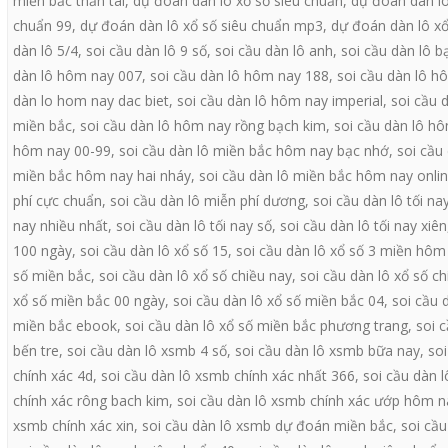
miền bắc thần tài
,
dự đoán dàn lô xổ số siêu chuẩn
,
dự đoán dàn lô
chuẩn 99
,
dự đoán dàn lô xổ số siêu chuẩn mp3
,
dự đoán dàn lô x
dàn lô 5/4
,
soi cầu dàn lô 9 số
,
soi cầu dàn lô anh
,
soi cầu dàn lô b
dàn lô hôm nay 007
,
soi cầu dàn lô hôm nay 188
,
soi cầu dàn lô h
dàn lo hom nay dac biet
,
soi cầu dàn lô hôm nay imperial
,
soi cầu 
miền bắc
,
soi cầu dàn lô hôm nay rồng bạch kim
,
soi cầu dàn lô h
hôm nay 00-99
,
soi cầu dàn lô miền bắc hôm nay bạc nhớ
,
soi cầu
miền bắc hôm nay hai nháy
,
soi cầu dàn lô miền bắc hôm nay onli
phí cực chuẩn
,
soi cầu dàn lô miễn phí dương
,
soi cầu dàn lô tối na
nay nhiều nhất
,
soi cầu dàn lô tối nay số
,
soi cầu dàn lô tối nay xiên
100 ngày
,
soi cầu dàn lô xổ số 15
,
soi cầu dàn lô xổ số 3 miền hôm
số miền bắc
,
soi cầu dàn lô xổ số chiều nay
,
soi cầu dàn lô xổ số ch
xổ số miền bắc 00 ngày
,
soi cầu dàn lô xổ số miền bắc 04
,
soi cầu 
miền bắc ebook
,
soi cầu dàn lô xổ số miền bắc phương trang
,
soi c
bến tre
,
soi cầu dàn lô xsmb 4 số
,
soi cầu dàn lô xsmb bữa nay
,
soi
chính xác 4d
,
soi cầu dàn lô xsmb chính xác nhất 366
,
soi cầu dàn 
chính xác rông bach kim
,
soi cầu dàn lô xsmb chính xác ướp hôm n
xsmb chính xác xin
,
soi cầu dàn lô xsmb dự đoán miền bắc
,
soi cầ