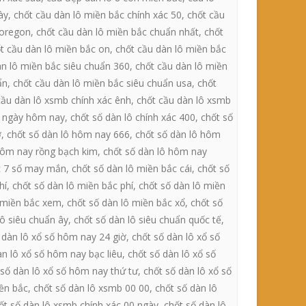
ày
,
chốt cầu dàn lô miền bắc chính xác 50
,
chốt cầu
 oregon
,
chốt cầu dàn lô miền bắc chuẩn nhất
,
chốt
t cầu dàn lô miền bắc on
,
chốt cầu dàn lô miền bắc
àn lô miền bắc siêu chuẩn 360
,
chốt cầu dàn lô miền
ẩn
,
chốt cầu dàn lô miền bắc siêu chuẩn usa
,
chốt
cầu dàn lô xsmb chính xác ênh
,
chốt cầu dàn lô xsmb
c ngày hôm nay
,
chốt số dàn lô chính xác 400
,
chốt số
ờ
,
chốt số dàn lô hôm nay 666
,
chốt số dàn lô hôm
hôm nay rồng bạch kim
,
chốt số dàn lô hôm nay
c 7 số may mắn
,
chốt số dàn lô miền bắc cái
,
chốt số
hí
,
chốt số dàn lô miền bắc phí
,
chốt số dàn lô miền
ô miền bắc xem
,
chốt số dàn lô miền bắc xổ
,
chốt số
lô siêu chuẩn ây
,
chốt số dàn lô siêu chuẩn quốc tế
,
 dàn lô xổ số hôm nay 24 giờ
,
chốt số dàn lô xổ số
àn lô xổ số hôm nay bạc liêu
,
chốt số dàn lô xổ số
 số dàn lô xổ số hôm nay thứ tư
,
chốt số dàn lô xổ số
iền bắc
,
chốt số dàn lô xsmb 00 00
,
chốt số dàn lô
ốt số dàn lô xsmb chính xác 00 ngày
,
chốt số dàn lô