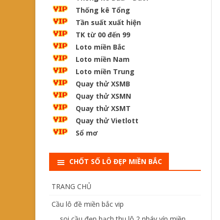
Thống kê Tổng
Tần suất xuất hiện
TK từ 00 đến 99
Loto miền Bắc
Loto miền Nam
Loto miền Trung
Quay thử XSMB
Quay thử XSMN
Quay thử XSMT
Quay thử Vietlott
Sổ mơ
CHỐT SỐ LÔ ĐẸP MIỀN BẮC
TRANG CHỦ
Cầu lô đề miền bắc vip
soi cầu đẹp bạch thu lô 2 nháy víp miền