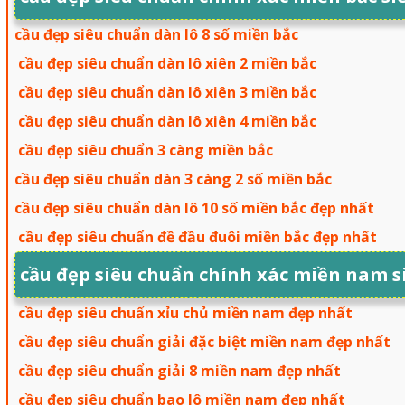
cầu đẹp siêu chuẩn dàn lô 8 số miền bắc
cầu đẹp siêu chuẩn dàn lô xiên 2 miền bắc
cầu đẹp siêu chuẩn dàn lô xiên 3 miền bắc
cầu đẹp siêu chuẩn dàn lô xiên 4 miền bắc
cầu đẹp siêu chuẩn 3 càng miền bắc
cầu đẹp siêu chuẩn dàn 3 càng 2 số miền bắc
cầu đẹp siêu chuẩn dàn lô 10 số miền bắc đẹp nhất
cầu đẹp siêu chuẩn đề đầu đuôi miền bắc đẹp nhất
cầu đẹp siêu chuẩn chính xác miền nam s
cầu đẹp siêu chuẩn xỉu chủ miền nam đẹp nhất
cầu đẹp siêu chuẩn giải đặc biệt miền nam đẹp nhất
cầu đẹp siêu chuẩn giải 8 miền nam đẹp nhất
cầu đẹp siêu chuẩn bao lô miền nam đẹp nhất