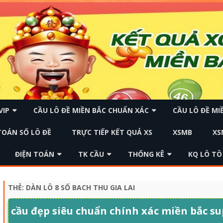
Skip
VIP
CẦU LÔ ĐỀ MIỀN BẮC CHUẨN XÁC
CẦU LÔ ĐỀ MI
to
content
 2
TOÁN SỐ LÔ ĐỀ
SOI CẦU ĐẸP LÔ BẠCH THỦ KÉP
TRỰC TIẾP KẾT QUẢ XS
SOI CẦU ĐẸP SỚ 
XSMB
XS
MIỀN BẮC
8 MIỀN NAM
ĐIỆN TOÁN
TK CẦU
THỐNG KÊ
KQ LÔ TÔ
MIỀN
SOI CẦU ĐẸP CẶP 3 CÀNG VÍP
SOI CẦU ĐẸP BAO
T
XỔ SỐ ĐIỆN TOÁN 6×36
MIỀN BẮC
CẦU BẠCH THỦ (MB)
THỐNG KÊ ĐẦU ĐUÔI
BẢNG LOTO
SOI CẦU ĐẸP CẶP
THẺ:
DÀN LÔ 8 SỐ BACH THU GIA LAI
45
XỔ SỐ ĐIỆN TOÁN 123
SOI CẦU ĐẸP LÔ BẠCH THỦ
CẦU LẬT LIÊN TỤC (MB)
THỐNG KÊ LÔ GAN
NAM
BẢNG LOTO
MIỀN BẮC
cầu đẹp siêu chuẩn chính xác miền bắc su
/55
XỔ SỐ THẦN TÀI
CẦU VỀ CẢ CẶP (MB)
THỐNG KÊ LÔ XIÊN
SOI CẦU ĐẸP GIẢ
BẢNG LOTO