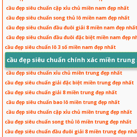
cầu đẹp siêu chuẩn cặp xỉu chủ miền nam đẹp nhất
cầu đẹp siêu chuẩn song thủ lô miền nam đẹp nhất
cầu đẹp siêu chuẩn đầu đuôi giải 8 miền nam đẹp nhấ
cầu đẹp siêu chuẩn đầu đuôi đặc biệt miền nam đẹp n
cầu đẹp siêu chuẩn lô 3 số miền nam đẹp nhất
cầu đẹp siêu chuẩn chính xác miền trung
cầu đẹp siêu chuẩn xỉu chủ miền trung đẹp nhất
cầu đẹp siêu chuẩn giải đặc biệt miền trung đẹp nhất
cầu đẹp siêu chuẩn giải 8 miền trung đẹp nhất
cầu đẹp siêu chuẩn bao lô miền trung đẹp nhất
cầu đẹp siêu chuẩn cặp xỉu chủ miền trung đẹp nhất
cầu đẹp siêu chuẩn song thủ lô miền trung đẹp nhất
cầu đẹp siêu chuẩn đầu đuôi giải 8 miền trung đẹp nhấ