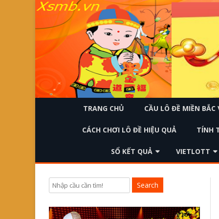
TRANG CHỦ
CẦU LÔ ĐỀ MIỀN BẮC 
CÁCH CHƠI LÔ ĐỀ HIỆU QUẢ
SOI CẦU ĐẸP BẠCH THU LÔ
TÍNH 
NHÁY VÍP MIỀN BẮC
SỔ KẾT QUẢ
VIETLOTT
SOI CẦU ĐẸP BA CÀNG VÍP 
SỔ KẾT QUẢ XSMB
BẮC
XỔ SỐ VIETLOT
Search
SỔ KẾT QUẢ XSMN
SOI CẦU ĐẸP DÀN ĐỀ 4 CON
XO SO MEGA 6/
MIỀN BẮC
SỔ KẾT QUẢ XSMT
XỔ SỐ POWER 6