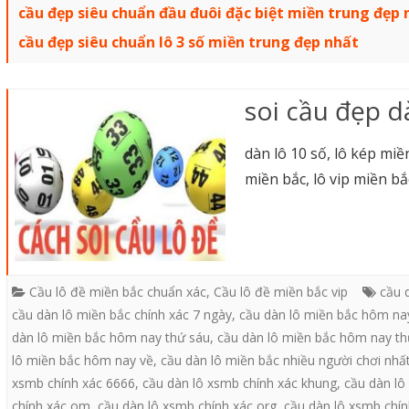
cầu đẹp siêu chuẩn đầu đuôi đặc biệt miền trung đẹp 
cầu đẹp siêu chuẩn lô 3 số miền trung đẹp nhất
soi cầu đẹp d
dàn lô 10 số, lô kép miề
miền bắc, lô vip miền bắ
Cầu lô đề miền bắc chuẩn xác
,
Cầu lô đề miền bắc vip
cầu 
cầu dàn lô miền bắc chính xác 7 ngày
,
cầu dàn lô miền bắc hôm nay
dàn lô miền bắc hôm nay thứ sáu
,
cầu dàn lô miền bắc hôm nay th
lô miền bắc hôm nay về
,
cầu dàn lô miền bắc nhiều người chơi nhấ
xsmb chính xác 6666
,
cầu dàn lô xsmb chính xác khung
,
cầu dàn lô
chính xác om
,
cầu dàn lô xsmb chính xác org
,
cầu dàn lô xsmb chín