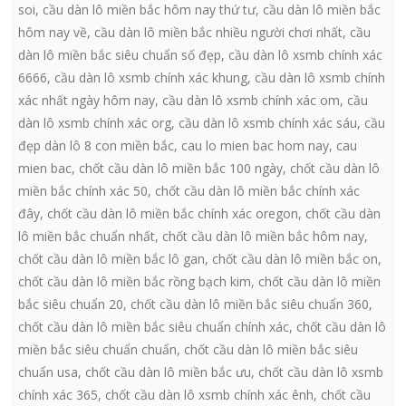
soi
,
cầu dàn lô miền bắc hôm nay thứ tư
,
cầu dàn lô miền bắc
hôm nay về
,
cầu dàn lô miền bắc nhiều người chơi nhất
,
cầu
dàn lô miền bắc siêu chuẩn số đẹp
,
cầu dàn lô xsmb chính xác
6666
,
cầu dàn lô xsmb chính xác khung
,
cầu dàn lô xsmb chính
xác nhất ngày hôm nay
,
cầu dàn lô xsmb chính xác om
,
cầu
dàn lô xsmb chính xác org
,
cầu dàn lô xsmb chính xác sáu
,
cầu
đẹp dàn lô 8 con miền bắc
,
cau lo mien bac hom nay
,
cau
mien bac
,
chốt cầu dàn lô miền bắc 100 ngày
,
chốt cầu dàn lô
miền bắc chính xác 50
,
chốt cầu dàn lô miền bắc chính xác
đây
,
chốt cầu dàn lô miền bắc chính xác oregon
,
chốt cầu dàn
lô miền bắc chuẩn nhất
,
chốt cầu dàn lô miền bắc hôm nay
,
chốt cầu dàn lô miền bắc lô gan
,
chốt cầu dàn lô miền bắc on
,
chốt cầu dàn lô miền bắc rồng bạch kim
,
chốt cầu dàn lô miền
bắc siêu chuẩn 20
,
chốt cầu dàn lô miền bắc siêu chuẩn 360
,
chốt cầu dàn lô miền bắc siêu chuẩn chính xác
,
chốt cầu dàn lô
miền bắc siêu chuẩn chuẩn
,
chốt cầu dàn lô miền bắc siêu
chuẩn usa
,
chốt cầu dàn lô miền bắc ưu
,
chốt cầu dàn lô xsmb
chính xác 365
,
chốt cầu dàn lô xsmb chính xác ênh
,
chốt cầu