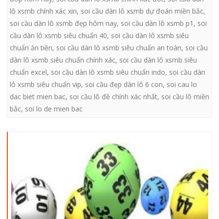
lô xsmb chính xác xin
,
soi cầu dàn lô xsmb dự đoán miền bắc
,
soi cầu dàn lô xsmb đẹp hôm nay
,
soi cầu dàn lô xsmb p1
,
soi
cầu dàn lô xsmb siêu chuẩn 40
,
soi cầu dàn lô xsmb siêu
chuẩn ăn tiền
,
soi cầu dàn lô xsmb siêu chuẩn an toàn
,
soi cầu
dàn lô xsmb siêu chuẩn chính xác
,
soi cầu dàn lô xsmb siêu
chuẩn excel
,
soi cầu dàn lô xsmb siêu chuẩn indo
,
soi cầu dàn
lô xsmb siêu chuẩn vip
,
soi cầu đẹp dàn lô 6 con
,
soi cau lo
dac biet mien bac
,
soi cầu lô đề chính xác nhất
,
soi cầu lô miền
bắc
,
soi lo de mien bac