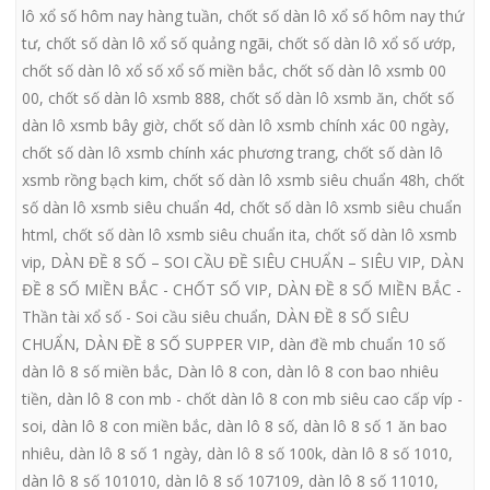
lô xổ số hôm nay hàng tuần
,
chốt số dàn lô xổ số hôm nay thứ
tư
,
chốt số dàn lô xổ số quảng ngãi
,
chốt số dàn lô xổ số ướp
,
chốt số dàn lô xổ số xổ số miền bắc
,
chốt số dàn lô xsmb 00
00
,
chốt số dàn lô xsmb 888
,
chốt số dàn lô xsmb ăn
,
chốt số
dàn lô xsmb bây giờ
,
chốt số dàn lô xsmb chính xác 00 ngày
,
chốt số dàn lô xsmb chính xác phương trang
,
chốt số dàn lô
xsmb rồng bạch kim
,
chốt số dàn lô xsmb siêu chuẩn 48h
,
chốt
số dàn lô xsmb siêu chuẩn 4d
,
chốt số dàn lô xsmb siêu chuẩn
html
,
chốt số dàn lô xsmb siêu chuẩn ita
,
chốt số dàn lô xsmb
vip
,
DÀN ĐỀ 8 SỐ – SOI CẦU ĐỀ SIÊU CHUẨN – SIÊU VIP
,
DÀN
ĐỀ 8 SỐ MIỀN BẮC - CHỐT SỐ VIP
,
DÀN ĐỀ 8 SỐ MIỀN BẮC -
Thần tài xổ số - Soi cầu siêu chuẩn
,
DÀN ĐỀ 8 SỐ SIÊU
CHUẨN
,
DÀN ĐỀ 8 SỐ SUPPER VIP
,
dàn đề mb chuẩn 10 số
dàn lô 8 số miền bắc
,
Dàn lô 8 con
,
dàn lô 8 con bao nhiêu
tiền
,
dàn lô 8 con mb - chốt dàn lô 8 con mb siêu cao cấp víp -
soi
,
dàn lô 8 con miền bắc
,
dàn lô 8 số
,
dàn lô 8 số 1 ăn bao
nhiêu
,
dàn lô 8 số 1 ngày
,
dàn lô 8 số 100k
,
dàn lô 8 số 1010
,
dàn lô 8 số 101010
,
dàn lô 8 số 107109
,
dàn lô 8 số 11010
,