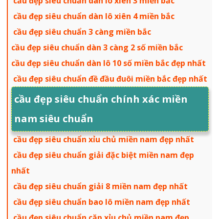
cầu đẹp siêu chuẩn dàn lô xiên 3 miền bắc
cầu đẹp siêu chuẩn dàn lô xiên 4 miền bắc
cầu đẹp siêu chuẩn 3 càng miền bắc
cầu đẹp siêu chuẩn dàn 3 càng 2 số miền bắc
cầu đẹp siêu chuẩn dàn lô 10 số miền bắc đẹp nhất
cầu đẹp siêu chuẩn đề đầu đuôi miền bắc đẹp nhất
cầu đẹp siêu chuẩn chính xác miền
nam siêu chuẩn
cầu đẹp siêu chuẩn xỉu chủ miền nam đẹp nhất
cầu đẹp siêu chuẩn giải đặc biệt miền nam đẹp
nhất
cầu đẹp siêu chuẩn giải 8 miền nam đẹp nhất
cầu đẹp siêu chuẩn bao lô miền nam đẹp nhất
cầu đẹp siêu chuẩn cặp xỉu chủ miền nam đẹp