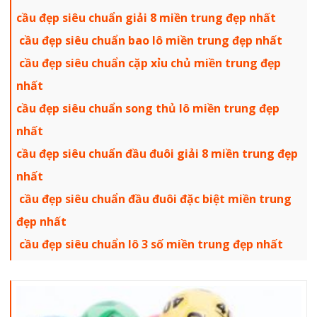
cầu đẹp siêu chuẩn giải 8 miền trung đẹp nhất
cầu đẹp siêu chuẩn bao lô miền trung đẹp nhất
cầu đẹp siêu chuẩn cặp xỉu chủ miền trung đẹp
nhất
cầu đẹp siêu chuẩn song thủ lô miền trung đẹp
nhất
cầu đẹp siêu chuẩn đầu đuôi giải 8 miền trung đẹp
nhất
cầu đẹp siêu chuẩn đầu đuôi đặc biệt miền trung
đẹp nhất
cầu đẹp siêu chuẩn lô 3 số miền trung đẹp nhất