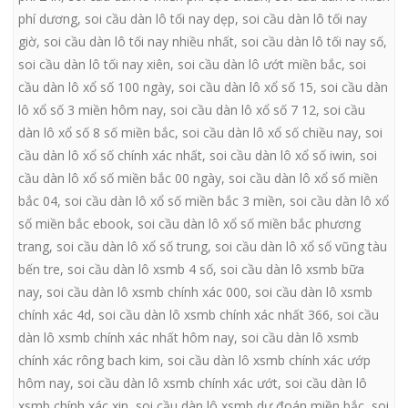
phí dương
,
soi cầu dàn lô tối nay dẹp
,
soi cầu dàn lô tối nay
giờ
,
soi cầu dàn lô tối nay nhiều nhất
,
soi cầu dàn lô tối nay số
,
soi cầu dàn lô tối nay xiên
,
soi cầu dàn lô ướt miền bắc
,
soi
cầu dàn lô xổ số 100 ngày
,
soi cầu dàn lô xổ số 15
,
soi cầu dàn
lô xổ số 3 miền hôm nay
,
soi cầu dàn lô xổ số 7 12
,
soi cầu
dàn lô xổ số 8 số miền bắc
,
soi cầu dàn lô xổ số chiều nay
,
soi
cầu dàn lô xổ số chính xác nhất
,
soi cầu dàn lô xổ số iwin
,
soi
cầu dàn lô xổ số miền bắc 00 ngày
,
soi cầu dàn lô xổ số miền
bắc 04
,
soi cầu dàn lô xổ số miền bắc 3 miền
,
soi cầu dàn lô xổ
số miền bắc ebook
,
soi cầu dàn lô xổ số miền bắc phương
trang
,
soi cầu dàn lô xổ số trung
,
soi cầu dàn lô xổ số vũng tàu
bến tre
,
soi cầu dàn lô xsmb 4 số
,
soi cầu dàn lô xsmb bữa
nay
,
soi cầu dàn lô xsmb chính xác 000
,
soi cầu dàn lô xsmb
chính xác 4d
,
soi cầu dàn lô xsmb chính xác nhất 366
,
soi cầu
dàn lô xsmb chính xác nhất hôm nay
,
soi cầu dàn lô xsmb
chính xác rông bach kim
,
soi cầu dàn lô xsmb chính xác ướp
hôm nay
,
soi cầu dàn lô xsmb chính xác ướt
,
soi cầu dàn lô
xsmb chính xác xin
,
soi cầu dàn lô xsmb dự đoán miền bắc
,
soi