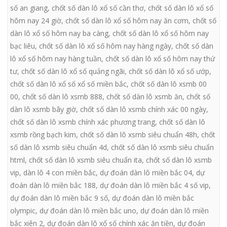
số an giang
,
chốt số dàn lô xổ số cần thơ
,
chốt số dàn lô xổ số
hôm nay 24 giờ
,
chốt số dàn lô xổ số hôm nay ăn cơm
,
chốt số
dàn lô xổ số hôm nay ba càng
,
chốt số dàn lô xổ số hôm nay
bạc liêu
,
chốt số dàn lô xổ số hôm nay hàng ngày
,
chốt số dàn
lô xổ số hôm nay hàng tuần
,
chốt số dàn lô xổ số hôm nay thứ
tư
,
chốt số dàn lô xổ số quảng ngãi
,
chốt số dàn lô xổ số ướp
,
chốt số dàn lô xổ số xổ số miền bắc
,
chốt số dàn lô xsmb 00
00
,
chốt số dàn lô xsmb 888
,
chốt số dàn lô xsmb ăn
,
chốt số
dàn lô xsmb bây giờ
,
chốt số dàn lô xsmb chính xác 00 ngày
,
chốt số dàn lô xsmb chính xác phương trang
,
chốt số dàn lô
xsmb rồng bạch kim
,
chốt số dàn lô xsmb siêu chuẩn 48h
,
chốt
số dàn lô xsmb siêu chuẩn 4d
,
chốt số dàn lô xsmb siêu chuẩn
html
,
chốt số dàn lô xsmb siêu chuẩn ita
,
chốt số dàn lô xsmb
vip
,
dàn lô 4 con miền bắc
,
dự đoán dàn lô miền bắc 04
,
dự
đoán dàn lô miền bắc 188
,
dự đoán dàn lô miền bắc 4 số vip
,
dự đoán dàn lô miền bắc 9 số
,
dự đoán dàn lô miền bắc
olympic
,
dự đoán dàn lô miền bắc uno
,
dự đoán dàn lô miền
bắc xiên 2
,
dự đoán dàn lô xổ số chính xác ăn tiền
,
dự đoán