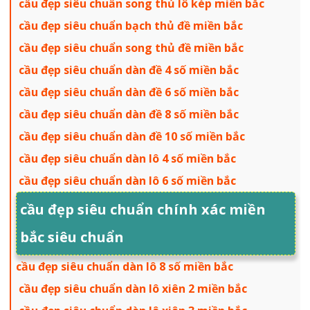
cầu đẹp siêu chuẩn song thủ lô kép miền bắc
cầu đẹp siêu chuẩn bạch thủ đề miền bắc
cầu đẹp siêu chuẩn song thủ đề miền bắc
cầu đẹp siêu chuẩn dàn đề 4 số miền bắc
cầu đẹp siêu chuẩn dàn đề 6 số miền bắc
cầu đẹp siêu chuẩn dàn đề 8 số miền bắc
cầu đẹp siêu chuẩn dàn đề 10 số miền bắc
cầu đẹp siêu chuẩn dàn lô 4 số miền bắc
cầu đẹp siêu chuẩn dàn lô 6 số miền bắc
cầu đẹp siêu chuẩn chính xác miền
bắc siêu chuẩn
cầu đẹp siêu chuẩn dàn lô 8 số miền bắc
cầu đẹp siêu chuẩn dàn lô xiên 2 miền bắc