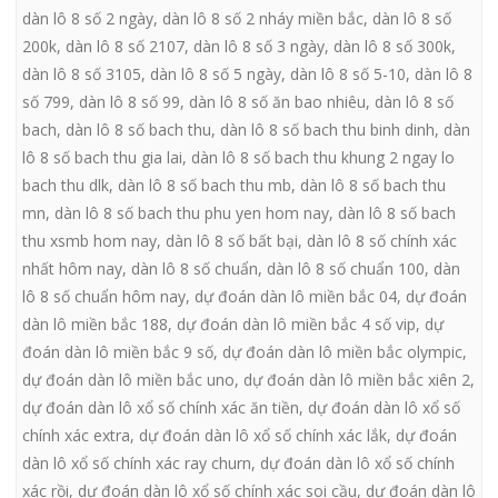
dàn lô 8 số 2 ngày
,
dàn lô 8 số 2 nháy miền bắc
,
dàn lô 8 số
200k
,
dàn lô 8 số 2107
,
dàn lô 8 số 3 ngày
,
dàn lô 8 số 300k
,
dàn lô 8 số 3105
,
dàn lô 8 số 5 ngày
,
dàn lô 8 số 5-10
,
dàn lô 8
số 799
,
dàn lô 8 số 99
,
dàn lô 8 số ăn bao nhiêu
,
dàn lô 8 số
bach
,
dàn lô 8 số bach thu
,
dàn lô 8 số bach thu binh dinh
,
dàn
lô 8 số bach thu gia lai
,
dàn lô 8 số bach thu khung 2 ngay lo
bach thu dlk
,
dàn lô 8 số bach thu mb
,
dàn lô 8 số bach thu
mn
,
dàn lô 8 số bach thu phu yen hom nay
,
dàn lô 8 số bach
thu xsmb hom nay
,
dàn lô 8 số bất bại
,
dàn lô 8 số chính xác
nhất hôm nay
,
dàn lô 8 số chuẩn
,
dàn lô 8 số chuẩn 100
,
dàn
lô 8 số chuẩn hôm nay
,
dự đoán dàn lô miền bắc 04
,
dự đoán
dàn lô miền bắc 188
,
dự đoán dàn lô miền bắc 4 số vip
,
dự
đoán dàn lô miền bắc 9 số
,
dự đoán dàn lô miền bắc olympic
,
dự đoán dàn lô miền bắc uno
,
dự đoán dàn lô miền bắc xiên 2
,
dự đoán dàn lô xổ số chính xác ăn tiền
,
dự đoán dàn lô xổ số
chính xác extra
,
dự đoán dàn lô xổ số chính xác lắk
,
dự đoán
dàn lô xổ số chính xác ray churn
,
dự đoán dàn lô xổ số chính
xác rồi
,
dự đoán dàn lô xổ số chính xác soi cầu
,
dự đoán dàn lô