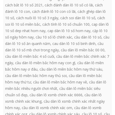
cách bắt lô 10 số 2021
,
cách đánh dàn lô 10 số có lãi
,
cách
đánh lô 10 con
,
cách đánh lô 10 con có lãi
,
cách ghép dàn lô
10 số
,
cách nuôi lô 10 số 3 ngày
,
cách soi dàn lô 10 số
,
cách
soi lô 10 số miền bắc
,
cách tính lô 10 số chuẩn 100
,
cap dàn lô
10 số dep nhat hom nay
,
cap dàn lô 10 số hom nay
,
cặp lô 10
số ngày hôm nay
,
cầu 10 số lô chính xác
,
cầu dàn lô 10 số
,
cầu
dàn lô 10 số ăn quanh năm
,
cau dàn lô 10 số binh dinh
,
cầu
dàn lô 10 số mb chơi trong ngày
,
cầu dàn lô miền bắc 00 00
,
cầu dàn lô miền bắc 4 số cuối
,
cầu dàn lô miền bắc chính xác 7
ngày
,
cầu dàn lô miền bắc hôm nay con gì
,
cầu dàn lô miền
bắc hôm nay ơ đâu
,
cầu dàn lô miền bắc hôm nay thứ sáu
,
cầu dàn lô miền bắc hôm nay thủ soi
,
cầu dàn lô miền bắc
hôm nay thứ tư
,
cầu dàn lô miền bắc hôm nay về
,
cầu dàn lô
miền bắc nhiều người chơi nhất
,
cầu dàn lô miền bắc siêu
chuẩn số đẹp
,
cầu dàn lô xsmb chính xác 6666
,
cầu dàn lô
xsmb chính xác khung
,
cầu dàn lô xsmb chính xác nhất ngày
hôm nay
,
cầu dàn lô xsmb chính xác om
,
cầu dàn lô xsmb
chính xác org
,
cầu dàn lô xsmb chính xác sáu
,
cầu lô 10 số
,
cầu