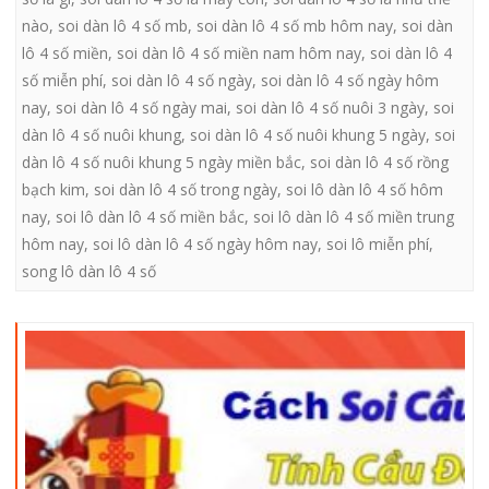
nào
,
soi dàn lô 4 số mb
,
soi dàn lô 4 số mb hôm nay
,
soi dàn
lô 4 số miền
,
soi dàn lô 4 số miền nam hôm nay
,
soi dàn lô 4
số miễn phí
,
soi dàn lô 4 số ngày
,
soi dàn lô 4 số ngày hôm
nay
,
soi dàn lô 4 số ngày mai
,
soi dàn lô 4 số nuôi 3 ngày
,
soi
dàn lô 4 số nuôi khung
,
soi dàn lô 4 số nuôi khung 5 ngày
,
soi
dàn lô 4 số nuôi khung 5 ngày miền bắc
,
soi dàn lô 4 số rồng
bạch kim
,
soi dàn lô 4 số trong ngày
,
soi lô dàn lô 4 số hôm
nay
,
soi lô dàn lô 4 số miền bắc
,
soi lô dàn lô 4 số miền trung
hôm nay
,
soi lô dàn lô 4 số ngày hôm nay
,
soi lô miễn phí
,
song lô dàn lô 4 số