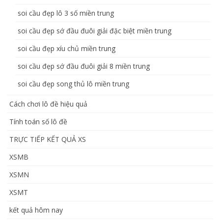
soi cầu đẹp lô 3 số miền trung
soi cầu đẹp sớ đầu đuôi giải đặc biệt miền trung
soi cầu đẹp xíu chủ miền trung
soi cầu đẹp sớ đầu đuôi giải 8 miền trung
soi cầu đẹp song thủ lô miền trung
Cách chơi lô đề hiệu quả
Tính toán số lô đề
TRỰC TIẾP KẾT QUẢ XS
XSMB
XSMN
XSMT
kết quả hôm nay