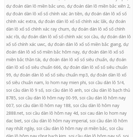
dự đoán dàn lô miền bắc uno
,
dự đoán dàn lô miền bắc xiên 2
,
dự đoán dàn lô xổ số chính xác ăn tiền
,
dự đoán dàn lô xổ số
chính xác extra
,
dự đoán dàn lô xổ số chính xác lắk
,
dự đoán
dàn lô xổ số chính xác ray churn
,
dự đoán dàn lô xổ số chính
xác rồi
,
dự đoán dàn lô xổ số chính xác soi cầu
,
dự đoán dàn lô
xổ số chính xác uwc
,
dự đoán dàn lô xổ số miền bắc giang
,
dự
đoán dàn lô xổ số miền bắc hôm nay
,
dự đoán dàn lô xổ số
miền bắc thần tài
,
dự đoán dàn lô xổ số siêu chuẩn
,
dự đoán
dàn lô xổ số siêu chuẩn 666
,
dự đoán dàn lô xổ số siêu chuẩn
99
,
dự đoán dàn lô xổ số siêu chuẩn mp3
,
dự đoán dàn lô xổ
số siêu chuẩn nam
,
lo hom nay mien phi
,
soi cầu dàn lô 5/4
,
soi cầu dàn lô 9 số
,
soi cầu dàn lô anh
,
soi cầu dàn lô bạch thủ
8785
,
soi cầu dàn lô hôm nay 00-99
,
soi cầu dàn lô hôm nay
007
,
soi cầu dàn lô hôm nay 188
,
soi cầu dàn lô hôm nay
2888.net
,
soi cầu dàn lô hôm nay 4d
,
soi cau dàn lo hom nay
dac biet
,
soi cầu dàn lô hôm nay imperial
,
soi cầu dàn lô hôm
nay nhất ngày
,
soi cầu dàn lô hôm nay ơi miền bắc
,
soi cầu
dàn lô hôm nay rồng bạch kim
,
soi cầu dàn lô hôm nay số
,
soi