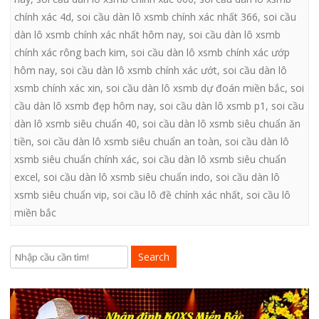
chính xác 4d
,
soi cầu dàn lô xsmb chính xác nhất 366
,
soi cầu
dàn lô xsmb chính xác nhất hôm nay
,
soi cầu dàn lô xsmb
chính xác rông bach kim
,
soi cầu dàn lô xsmb chính xác ướp
hôm nay
,
soi cầu dàn lô xsmb chính xác ướt
,
soi cầu dàn lô
xsmb chính xác xin
,
soi cầu dàn lô xsmb dự đoán miền bắc
,
soi
cầu dàn lô xsmb đẹp hôm nay
,
soi cầu dàn lô xsmb p1
,
soi cầu
dàn lô xsmb siêu chuẩn 40
,
soi cầu dàn lô xsmb siêu chuẩn ăn
tiền
,
soi cầu dàn lô xsmb siêu chuẩn an toàn
,
soi cầu dàn lô
xsmb siêu chuẩn chính xác
,
soi cầu dàn lô xsmb siêu chuẩn
excel
,
soi cầu dàn lô xsmb siêu chuẩn indo
,
soi cầu dàn lô
xsmb siêu chuẩn vip
,
soi cầu lô đề chính xác nhất
,
soi cầu lô
miền bắc
Search