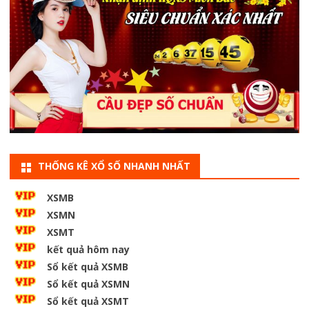
THỐNG KÊ XỔ SỐ NHANH NHẤT
XSMB
XSMN
XSMT
kết quả hôm nay
Sổ kết quả XSMB
Sổ kết quả XSMN
Sổ kết quả XSMT