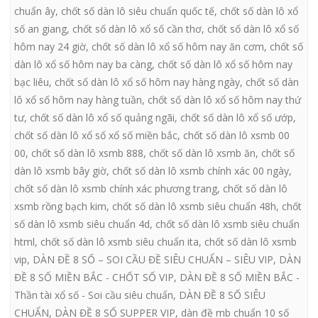
chuẩn ây
,
chốt số dàn lô siêu chuẩn quốc tế
,
chốt số dàn lô xổ
số an giang
,
chốt số dàn lô xổ số cần thơ
,
chốt số dàn lô xổ số
hôm nay 24 giờ
,
chốt số dàn lô xổ số hôm nay ăn cơm
,
chốt số
dàn lô xổ số hôm nay ba càng
,
chốt số dàn lô xổ số hôm nay
bạc liêu
,
chốt số dàn lô xổ số hôm nay hàng ngày
,
chốt số dàn
lô xổ số hôm nay hàng tuần
,
chốt số dàn lô xổ số hôm nay thứ
tư
,
chốt số dàn lô xổ số quảng ngãi
,
chốt số dàn lô xổ số ướp
,
chốt số dàn lô xổ số xổ số miền bắc
,
chốt số dàn lô xsmb 00
00
,
chốt số dàn lô xsmb 888
,
chốt số dàn lô xsmb ăn
,
chốt số
dàn lô xsmb bây giờ
,
chốt số dàn lô xsmb chính xác 00 ngày
,
chốt số dàn lô xsmb chính xác phương trang
,
chốt số dàn lô
xsmb rồng bạch kim
,
chốt số dàn lô xsmb siêu chuẩn 48h
,
chốt
số dàn lô xsmb siêu chuẩn 4d
,
chốt số dàn lô xsmb siêu chuẩn
html
,
chốt số dàn lô xsmb siêu chuẩn ita
,
chốt số dàn lô xsmb
vip
,
DÀN ĐỀ 8 SỐ – SOI CẦU ĐỀ SIÊU CHUẨN – SIÊU VIP
,
DÀN
ĐỀ 8 SỐ MIỀN BẮC - CHỐT SỐ VIP
,
DÀN ĐỀ 8 SỐ MIỀN BẮC -
Thần tài xổ số - Soi cầu siêu chuẩn
,
DÀN ĐỀ 8 SỐ SIÊU
CHUẨN
,
DÀN ĐỀ 8 SỐ SUPPER VIP
,
dàn đề mb chuẩn 10 số