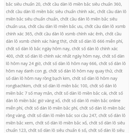
bắc siêu chuẩn 20
,
chốt cầu dàn lô miền bắc siêu chuẩn 360
,
chốt cầu dàn lô miền bắc siêu chuẩn chính xác
,
chốt cầu dàn lô
miền bắc siêu chuẩn chuẩn
,
chốt cầu dàn lô miền bắc siêu
chuẩn usa
,
chốt cầu dàn lô miền bắc ưu
,
chốt cầu dàn lô xsmb
chính xác 365
,
chốt cầu dàn lô xsmb chính xác ênh
,
chốt cầu
dàn lô xsmb chính xác hàng thịt
,
chốt số dàn lô 666 miễn phí
,
chốt số dàn lô bắc ngày hôm nay
,
chốt số dàn lô chính xác
400
,
chốt số dàn lô chính xác nhất ngày hôm nay
,
chốt số dàn
lô hôm nay 24 giờ
,
chốt số dàn lô hôm nay 666
,
chốt số dàn lô
hôm nay danh con gi
,
chốt số dàn lô hôm nay quay thử
,
chốt
số dàn lô hôm nay rồng bạch kim
,
chốt số dàn lô hôm nay
rongbachkim
,
chốt số dàn lô miền bắc 100
,
chốt số dàn lô
miền bắc 7 số may mắn
,
chốt số dàn lô miền bắc cái
,
chốt số
dàn lô miền bắc giờ vàng xổ
,
chốt số dàn lô miền bắc online
miễn phí
,
chốt số dàn lô miền bắc phí
,
chốt số dàn lô miền bắc
rồng vàng
,
chốt số dàn lô miền bắc soi cầu 247
,
chốt số dàn lô
miền bắc xem
,
chốt số dàn lô miền bắc xổ
,
chốt số dàn lô siêu
chuẩn 123
,
chốt số dàn lô siêu chuẩn 6 số
,
chốt số dàn lô siêu