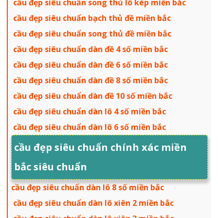
cầu đẹp siêu chuẩn song thủ lô kép miền bắc
cầu đẹp siêu chuẩn bạch thủ đề miền bắc
cầu đẹp siêu chuẩn song thủ đề miền bắc
cầu đẹp siêu chuẩn dàn đề 4 số miền bắc
cầu đẹp siêu chuẩn dàn đề 6 số miền bắc
cầu đẹp siêu chuẩn dàn đề 8 số miền bắc
cầu đẹp siêu chuẩn dàn đề 10 số miền bắc
cầu đẹp siêu chuẩn dàn lô 4 số miền bắc
cầu đẹp siêu chuẩn dàn lô 6 số miền bắc
cầu đẹp siêu chuẩn chính xác miền
bắc siêu chuẩn
cầu đẹp siêu chuẩn dàn lô 8 số miền bắc
cầu đẹp siêu chuẩn dàn lô xiên 2 miền bắc