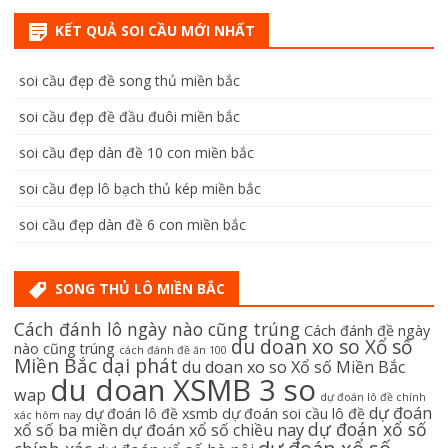
KẾT QUẢ SOI CẦU MỚI NHẤT
soi cầu đẹp đề song thủ miền bắc
soi cầu đẹp đề đầu đuôi miền bắc
soi cầu đẹp dàn đề 10 con miền bắc
soi cầu đẹp lô bạch thủ kép miền bắc
soi cầu đẹp dàn đề 6 con miền bắc
SONG THỦ LÔ MIỀN BẮC
Cách đánh lô ngày nào cũng trúng
Cách đánh đề ngày
du doan xo so Xổ số
nào cũng trúng
cách đánh đề ăn 100
Miền Bắc dại phát
du doan xo so Xổ số Miền Bắc
du doan XSMB 3 so
wap
dự đoán lô đề chính
dự đoán
dự đoán lô đề xsmb
dự đoán soi cầu lô đề
xác hôm nay
dự đoán xổ số
xổ số ba miền
dự đoán xổ số chiều nay