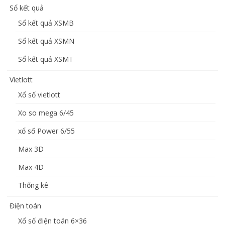
Sổ kết quả
Sổ kết quả XSMB
Sổ kết quả XSMN
Sổ kết quả XSMT
Vietlott
Xổ số vietlott
Xo so mega 6/45
xổ số Power 6/55
Max 3D
Max 4D
Thống kê
Điện toán
Xổ số điện toán 6×36