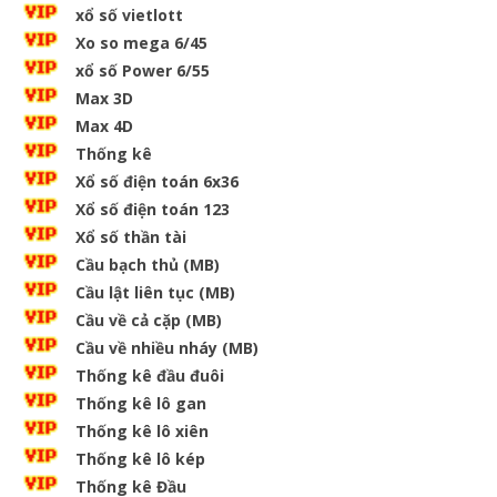
xổ số vietlott
Xo so mega 6/45
xổ số Power 6/55
Max 3D
Max 4D
Thống kê
Xổ số điện toán 6x36
Xổ số điện toán 123
Xổ số thần tài
Cầu bạch thủ (MB)
Cầu lật liên tục (MB)
Cầu về cả cặp (MB)
Cầu về nhiều nháy (MB)
Thống kê đầu đuôi
Thống kê lô gan
Thống kê lô xiên
Thống kê lô kép
Thống kê Đầu