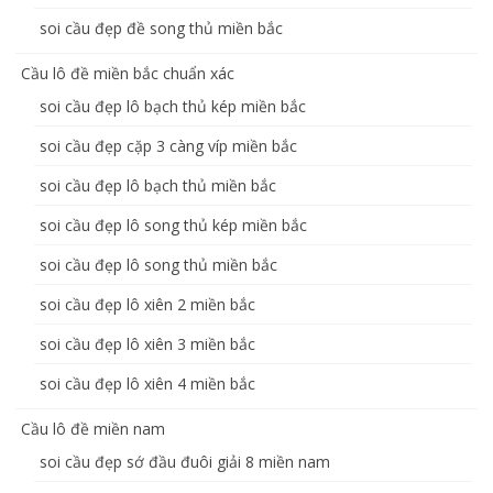
soi cầu đẹp đề song thủ miền bắc
Cầu lô đề miền bắc chuẩn xác
soi cầu đẹp lô bạch thủ kép miền bắc
soi cầu đẹp cặp 3 càng víp miền bắc
soi cầu đẹp lô bạch thủ miền bắc
soi cầu đẹp lô song thủ kép miền bắc
soi cầu đẹp lô song thủ miền bắc
soi cầu đẹp lô xiên 2 miền bắc
soi cầu đẹp lô xiên 3 miền bắc
soi cầu đẹp lô xiên 4 miền bắc
Cầu lô đề miền nam
soi cầu đẹp sớ đầu đuôi giải 8 miền nam