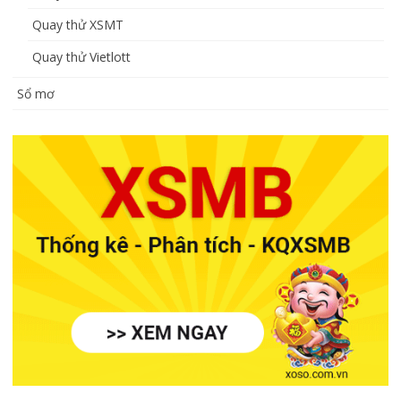
Quay thử XSMT
Quay thử Vietlott
Sổ mơ