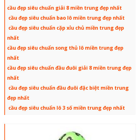
cầu đẹp siêu chuẩn giải 8 miền trung đẹp nhất
cầu đẹp siêu chuẩn bao lô miền trung đẹp nhất
cầu đẹp siêu chuẩn cặp xỉu chủ miền trung đẹp
nhất
cầu đẹp siêu chuẩn song thủ lô miền trung đẹp
nhất
cầu đẹp siêu chuẩn đầu đuôi giải 8 miền trung đẹp
nhất
cầu đẹp siêu chuẩn đầu đuôi đặc biệt miền trung
đẹp nhất
cầu đẹp siêu chuẩn lô 3 số miền trung đẹp nhất