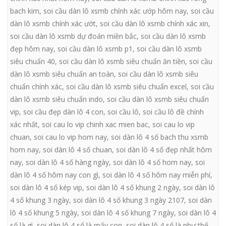
bach kim
,
soi cầu dàn lô xsmb chính xác ướp hôm nay
,
soi cầu
dàn lô xsmb chính xác ướt
,
soi cầu dàn lô xsmb chính xác xin
,
soi cầu dàn lô xsmb dự đoán miền bắc
,
soi cầu dàn lô xsmb
đẹp hôm nay
,
soi cầu dàn lô xsmb p1
,
soi cầu dàn lô xsmb
siêu chuẩn 40
,
soi cầu dàn lô xsmb siêu chuẩn ăn tiền
,
soi cầu
dàn lô xsmb siêu chuẩn an toàn
,
soi cầu dàn lô xsmb siêu
chuẩn chính xác
,
soi cầu dàn lô xsmb siêu chuẩn excel
,
soi cầu
dàn lô xsmb siêu chuẩn indo
,
soi cầu dàn lô xsmb siêu chuẩn
vip
,
soi cầu đẹp dàn lô 4 con
,
soi cầu lô
,
soi cầu lô đề chính
xác nhất
,
soi cau lo vip chinh xac mien bac
,
soi cau lo vip
chuan
,
soi cau lo vip hom nay
,
soi dàn lô 4 số bach thu xsmb
hom nay
,
soi dàn lô 4 số chuan
,
soi dàn lô 4 số đẹp nhất hôm
nay
,
soi dàn lô 4 số hàng ngày
,
soi dàn lô 4 số hom nay
,
soi
dàn lô 4 số hôm nay con gì
,
soi dàn lô 4 số hôm nay miễn phí
,
soi dàn lô 4 số kép vip
,
soi dàn lô 4 số khung 2 ngày
,
soi dàn lô
4 số khung 3 ngày
,
soi dàn lô 4 số khung 3 ngày 2107
,
soi dàn
lô 4 số khung 5 ngày
,
soi dàn lô 4 số khung 7 ngày
,
soi dàn lô 4
số là gì
,
soi dàn lô 4 số là mấy con
,
soi dàn lô 4 số là như thế