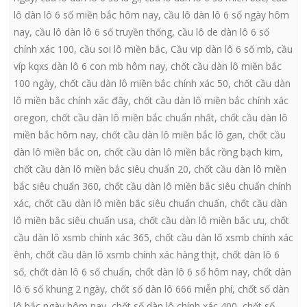
lô dàn lô 6 số miền bắc hôm nay
,
cầu lô dàn lô 6 số ngày hôm
nay
,
cầu lô dàn lô 6 số truyền thống
,
cầu lô de dàn lô 6 số
chính xác 100
,
cầu soi lô miền bắc
,
Cầu vip dàn lô 6 số mb
,
cầu
víp kqxs dàn lô 6 con mb hôm nay
,
chốt cầu dàn lô miền bắc
100 ngày
,
chốt cầu dàn lô miền bắc chính xác 50
,
chốt cầu dàn
lô miền bắc chính xác đây
,
chốt cầu dàn lô miền bắc chính xác
oregon
,
chốt cầu dàn lô miền bắc chuẩn nhất
,
chốt cầu dàn lô
miền bắc hôm nay
,
chốt cầu dàn lô miền bắc lô gan
,
chốt cầu
dàn lô miền bắc on
,
chốt cầu dàn lô miền bắc rồng bạch kim
,
chốt cầu dàn lô miền bắc siêu chuẩn 20
,
chốt cầu dàn lô miền
bắc siêu chuẩn 360
,
chốt cầu dàn lô miền bắc siêu chuẩn chính
xác
,
chốt cầu dàn lô miền bắc siêu chuẩn chuẩn
,
chốt cầu dàn
lô miền bắc siêu chuẩn usa
,
chốt cầu dàn lô miền bắc ưu
,
chốt
cầu dàn lô xsmb chính xác 365
,
chốt cầu dàn lô xsmb chính xác
ênh
,
chốt cầu dàn lô xsmb chính xác hàng thịt
,
chốt dàn lô 6
số
,
chốt dàn lô 6 số chuẩn
,
chốt dàn lô 6 số hôm nay
,
chốt dàn
lô 6 số khung 2 ngày
,
chốt số dàn lô 666 miễn phí
,
chốt số dàn
lô bắc ngày hôm nay
,
chốt số dàn lô chính xác 400
,
chốt số