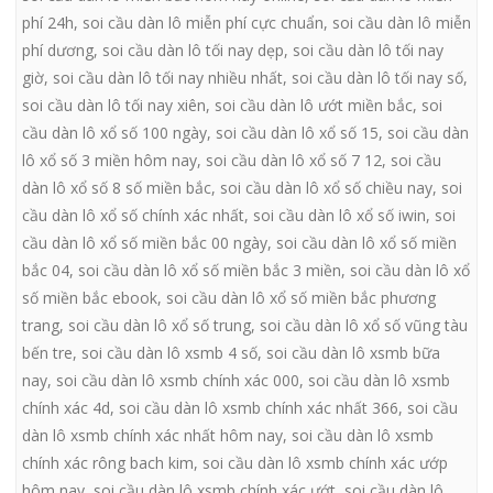
phí 24h
,
soi cầu dàn lô miễn phí cực chuẩn
,
soi cầu dàn lô miễn
phí dương
,
soi cầu dàn lô tối nay dẹp
,
soi cầu dàn lô tối nay
giờ
,
soi cầu dàn lô tối nay nhiều nhất
,
soi cầu dàn lô tối nay số
,
soi cầu dàn lô tối nay xiên
,
soi cầu dàn lô ướt miền bắc
,
soi
cầu dàn lô xổ số 100 ngày
,
soi cầu dàn lô xổ số 15
,
soi cầu dàn
lô xổ số 3 miền hôm nay
,
soi cầu dàn lô xổ số 7 12
,
soi cầu
dàn lô xổ số 8 số miền bắc
,
soi cầu dàn lô xổ số chiều nay
,
soi
cầu dàn lô xổ số chính xác nhất
,
soi cầu dàn lô xổ số iwin
,
soi
cầu dàn lô xổ số miền bắc 00 ngày
,
soi cầu dàn lô xổ số miền
bắc 04
,
soi cầu dàn lô xổ số miền bắc 3 miền
,
soi cầu dàn lô xổ
số miền bắc ebook
,
soi cầu dàn lô xổ số miền bắc phương
trang
,
soi cầu dàn lô xổ số trung
,
soi cầu dàn lô xổ số vũng tàu
bến tre
,
soi cầu dàn lô xsmb 4 số
,
soi cầu dàn lô xsmb bữa
nay
,
soi cầu dàn lô xsmb chính xác 000
,
soi cầu dàn lô xsmb
chính xác 4d
,
soi cầu dàn lô xsmb chính xác nhất 366
,
soi cầu
dàn lô xsmb chính xác nhất hôm nay
,
soi cầu dàn lô xsmb
chính xác rông bach kim
,
soi cầu dàn lô xsmb chính xác ướp
hôm nay
,
soi cầu dàn lô xsmb chính xác ướt
,
soi cầu dàn lô