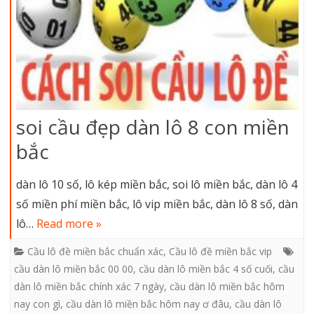
soi cầu đẹp dàn lô 8 con miền
bắc
dàn lô 10 số, lô kép miền bắc, soi lô miền bắc, dàn lô 4
số miền phí miền bắc, lô vip miền bắc, dàn lô 8 số, dàn
lô…
Read more »
Cầu lô đề miền bắc chuẩn xác
,
Cầu lô đề miền bắc vip
cầu dàn lô miền bắc 00 00
,
cầu dàn lô miền bắc 4 số cuối
,
cầu
dàn lô miền bắc chính xác 7 ngày
,
cầu dàn lô miền bắc hôm
nay con gì
,
cầu dàn lô miền bắc hôm nay ơ đâu
,
cầu dàn lô