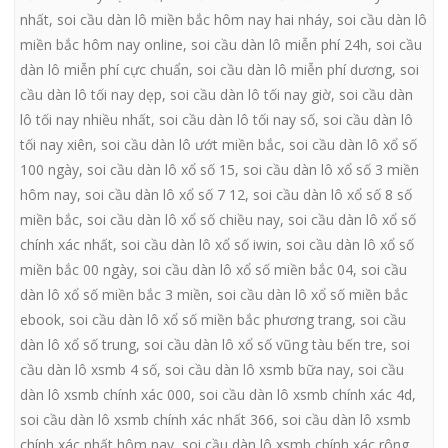
nhất
,
soi cầu dàn lô miền bắc hôm nay hai nháy
,
soi cầu dàn lô
miền bắc hôm nay online
,
soi cầu dàn lô miễn phí 24h
,
soi cầu
dàn lô miễn phí cực chuẩn
,
soi cầu dàn lô miễn phí dương
,
soi
cầu dàn lô tối nay dẹp
,
soi cầu dàn lô tối nay giờ
,
soi cầu dàn
lô tối nay nhiều nhất
,
soi cầu dàn lô tối nay số
,
soi cầu dàn lô
tối nay xiên
,
soi cầu dàn lô ướt miền bắc
,
soi cầu dàn lô xổ số
100 ngày
,
soi cầu dàn lô xổ số 15
,
soi cầu dàn lô xổ số 3 miền
hôm nay
,
soi cầu dàn lô xổ số 7 12
,
soi cầu dàn lô xổ số 8 số
miền bắc
,
soi cầu dàn lô xổ số chiều nay
,
soi cầu dàn lô xổ số
chính xác nhất
,
soi cầu dàn lô xổ số iwin
,
soi cầu dàn lô xổ số
miền bắc 00 ngày
,
soi cầu dàn lô xổ số miền bắc 04
,
soi cầu
dàn lô xổ số miền bắc 3 miền
,
soi cầu dàn lô xổ số miền bắc
ebook
,
soi cầu dàn lô xổ số miền bắc phương trang
,
soi cầu
dàn lô xổ số trung
,
soi cầu dàn lô xổ số vũng tàu bến tre
,
soi
cầu dàn lô xsmb 4 số
,
soi cầu dàn lô xsmb bữa nay
,
soi cầu
dàn lô xsmb chính xác 000
,
soi cầu dàn lô xsmb chính xác 4d
,
soi cầu dàn lô xsmb chính xác nhất 366
,
soi cầu dàn lô xsmb
chính xác nhất hôm nay
,
soi cầu dàn lô xsmb chính xác rông