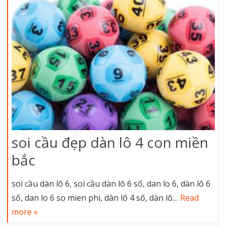
soi cầu đẹp dàn lô 4 con miền
bắc
soi cầu dàn lô 6, soi cầu dàn lô 6 số, dan lo 6, dàn lô 6
số, dan lo 6 so mien phi, dàn lô 4 số, dàn lô…
Read
more »