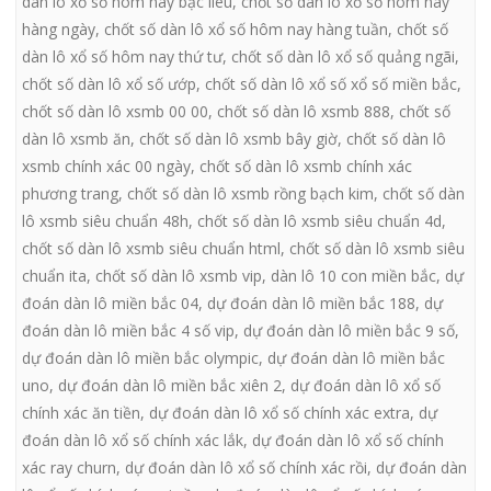
dàn lô xổ số hôm nay bạc liêu
,
chốt số dàn lô xổ số hôm nay
hàng ngày
,
chốt số dàn lô xổ số hôm nay hàng tuần
,
chốt số
dàn lô xổ số hôm nay thứ tư
,
chốt số dàn lô xổ số quảng ngãi
,
chốt số dàn lô xổ số ướp
,
chốt số dàn lô xổ số xổ số miền bắc
,
chốt số dàn lô xsmb 00 00
,
chốt số dàn lô xsmb 888
,
chốt số
dàn lô xsmb ăn
,
chốt số dàn lô xsmb bây giờ
,
chốt số dàn lô
xsmb chính xác 00 ngày
,
chốt số dàn lô xsmb chính xác
phương trang
,
chốt số dàn lô xsmb rồng bạch kim
,
chốt số dàn
lô xsmb siêu chuẩn 48h
,
chốt số dàn lô xsmb siêu chuẩn 4d
,
chốt số dàn lô xsmb siêu chuẩn html
,
chốt số dàn lô xsmb siêu
chuẩn ita
,
chốt số dàn lô xsmb vip
,
dàn lô 10 con miền bắc
,
dự
đoán dàn lô miền bắc 04
,
dự đoán dàn lô miền bắc 188
,
dự
đoán dàn lô miền bắc 4 số vip
,
dự đoán dàn lô miền bắc 9 số
,
dự đoán dàn lô miền bắc olympic
,
dự đoán dàn lô miền bắc
uno
,
dự đoán dàn lô miền bắc xiên 2
,
dự đoán dàn lô xổ số
chính xác ăn tiền
,
dự đoán dàn lô xổ số chính xác extra
,
dự
đoán dàn lô xổ số chính xác lắk
,
dự đoán dàn lô xổ số chính
xác ray churn
,
dự đoán dàn lô xổ số chính xác rồi
,
dự đoán dàn