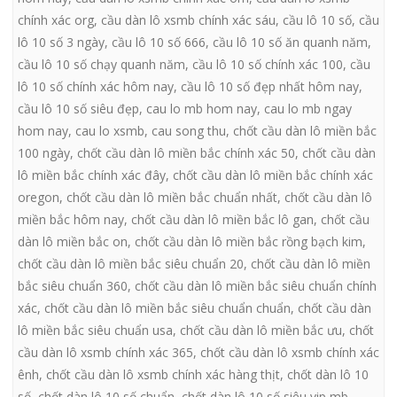
chính xác org
,
cầu dàn lô xsmb chính xác sáu
,
cầu lô 10 số
,
cầu
lô 10 số 3 ngày
,
cầu lô 10 số 666
,
cầu lô 10 số ăn quanh năm
,
cầu lô 10 số chạy quanh năm
,
cầu lô 10 số chính xác 100
,
cầu
lô 10 số chính xác hôm nay
,
cầu lô 10 số đẹp nhất hôm nay
,
cầu lô 10 số siêu đẹp
,
cau lo mb hom nay
,
cau lo mb ngay
hom nay
,
cau lo xsmb
,
cau song thu
,
chốt cầu dàn lô miền bắc
100 ngày
,
chốt cầu dàn lô miền bắc chính xác 50
,
chốt cầu dàn
lô miền bắc chính xác đây
,
chốt cầu dàn lô miền bắc chính xác
oregon
,
chốt cầu dàn lô miền bắc chuẩn nhất
,
chốt cầu dàn lô
miền bắc hôm nay
,
chốt cầu dàn lô miền bắc lô gan
,
chốt cầu
dàn lô miền bắc on
,
chốt cầu dàn lô miền bắc rồng bạch kim
,
chốt cầu dàn lô miền bắc siêu chuẩn 20
,
chốt cầu dàn lô miền
bắc siêu chuẩn 360
,
chốt cầu dàn lô miền bắc siêu chuẩn chính
xác
,
chốt cầu dàn lô miền bắc siêu chuẩn chuẩn
,
chốt cầu dàn
lô miền bắc siêu chuẩn usa
,
chốt cầu dàn lô miền bắc ưu
,
chốt
cầu dàn lô xsmb chính xác 365
,
chốt cầu dàn lô xsmb chính xác
ênh
,
chốt cầu dàn lô xsmb chính xác hàng thịt
,
chốt dàn lô 10
số
,
chốt dàn lô 10 số chuẩn
,
chốt dàn lô 10 số siêu vip mb
,