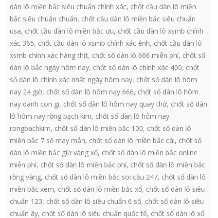
dàn lô miền bắc siêu chuẩn chính xác
,
chốt cầu dàn lô miền
bắc siêu chuẩn chuẩn
,
chốt cầu dàn lô miền bắc siêu chuẩn
usa
,
chốt cầu dàn lô miền bắc ưu
,
chốt cầu dàn lô xsmb chính
xác 365
,
chốt cầu dàn lô xsmb chính xác ênh
,
chốt cầu dàn lô
xsmb chính xác hàng thịt
,
chốt số dàn lô 666 miễn phí
,
chốt số
dàn lô bắc ngày hôm nay
,
chốt số dàn lô chính xác 400
,
chốt
số dàn lô chính xác nhất ngày hôm nay
,
chốt số dàn lô hôm
nay 24 giờ
,
chốt số dàn lô hôm nay 666
,
chốt số dàn lô hôm
nay danh con gi
,
chốt số dàn lô hôm nay quay thử
,
chốt số dàn
lô hôm nay rồng bạch kim
,
chốt số dàn lô hôm nay
rongbachkim
,
chốt số dàn lô miền bắc 100
,
chốt số dàn lô
miền bắc 7 số may mắn
,
chốt số dàn lô miền bắc cái
,
chốt số
dàn lô miền bắc giờ vàng xổ
,
chốt số dàn lô miền bắc online
miễn phí
,
chốt số dàn lô miền bắc phí
,
chốt số dàn lô miền bắc
rồng vàng
,
chốt số dàn lô miền bắc soi cầu 247
,
chốt số dàn lô
miền bắc xem
,
chốt số dàn lô miền bắc xổ
,
chốt số dàn lô siêu
chuẩn 123
,
chốt số dàn lô siêu chuẩn 6 số
,
chốt số dàn lô siêu
chuẩn ây
,
chốt số dàn lô siêu chuẩn quốc tế
,
chốt số dàn lô xổ