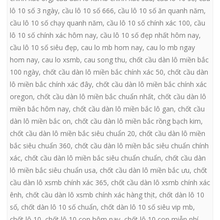
lô 10 số 3 ngày
,
cầu lô 10 số 666
,
cầu lô 10 số ăn quanh năm
,
cầu lô 10 số chạy quanh năm
,
cầu lô 10 số chính xác 100
,
cầu
lô 10 số chính xác hôm nay
,
cầu lô 10 số đẹp nhất hôm nay
,
cầu lô 10 số siêu đẹp
,
cau lo mb hom nay
,
cau lo mb ngay
hom nay
,
cau lo xsmb
,
cau song thu
,
chốt cầu dàn lô miền bắc
100 ngày
,
chốt cầu dàn lô miền bắc chính xác 50
,
chốt cầu dàn
lô miền bắc chính xác đây
,
chốt cầu dàn lô miền bắc chính xác
oregon
,
chốt cầu dàn lô miền bắc chuẩn nhất
,
chốt cầu dàn lô
miền bắc hôm nay
,
chốt cầu dàn lô miền bắc lô gan
,
chốt cầu
dàn lô miền bắc on
,
chốt cầu dàn lô miền bắc rồng bạch kim
,
chốt cầu dàn lô miền bắc siêu chuẩn 20
,
chốt cầu dàn lô miền
bắc siêu chuẩn 360
,
chốt cầu dàn lô miền bắc siêu chuẩn chính
xác
,
chốt cầu dàn lô miền bắc siêu chuẩn chuẩn
,
chốt cầu dàn
lô miền bắc siêu chuẩn usa
,
chốt cầu dàn lô miền bắc ưu
,
chốt
cầu dàn lô xsmb chính xác 365
,
chốt cầu dàn lô xsmb chính xác
ênh
,
chốt cầu dàn lô xsmb chính xác hàng thịt
,
chốt dàn lô 10
số
,
chốt dàn lô 10 số chuẩn
,
chốt dàn lô 10 số siêu vip mb
,
chốt lô 10
,
chốt lô 10 con hôm nay
,
chốt lô 10 con miễn phí
,