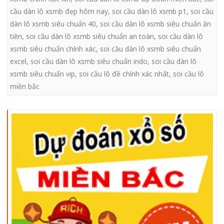
cầu dàn lô xsmb đẹp hôm nay
,
soi cầu dàn lô xsmb p1
,
soi cầu
dàn lô xsmb siêu chuẩn 40
,
soi cầu dàn lô xsmb siêu chuẩn ăn
tiền
,
soi cầu dàn lô xsmb siêu chuẩn an toàn
,
soi cầu dàn lô
xsmb siêu chuẩn chính xác
,
soi cầu dàn lô xsmb siêu chuẩn
excel
,
soi cầu dàn lô xsmb siêu chuẩn indo
,
soi cầu dàn lô
xsmb siêu chuẩn vip
,
soi cầu lô đề chính xác nhất
,
soi cầu lô
miền bắc