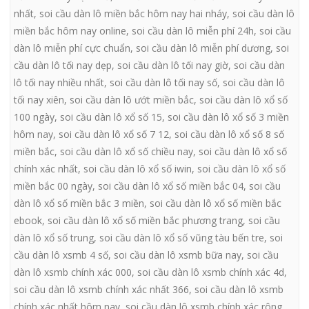
nhất
,
soi cầu dàn lô miền bắc hôm nay hai nháy
,
soi cầu dàn lô
miền bắc hôm nay online
,
soi cầu dàn lô miễn phí 24h
,
soi cầu
dàn lô miễn phí cực chuẩn
,
soi cầu dàn lô miễn phí dương
,
soi
cầu dàn lô tối nay dẹp
,
soi cầu dàn lô tối nay giờ
,
soi cầu dàn
lô tối nay nhiều nhất
,
soi cầu dàn lô tối nay số
,
soi cầu dàn lô
tối nay xiên
,
soi cầu dàn lô ướt miền bắc
,
soi cầu dàn lô xổ số
100 ngày
,
soi cầu dàn lô xổ số 15
,
soi cầu dàn lô xổ số 3 miền
hôm nay
,
soi cầu dàn lô xổ số 7 12
,
soi cầu dàn lô xổ số 8 số
miền bắc
,
soi cầu dàn lô xổ số chiều nay
,
soi cầu dàn lô xổ số
chính xác nhất
,
soi cầu dàn lô xổ số iwin
,
soi cầu dàn lô xổ số
miền bắc 00 ngày
,
soi cầu dàn lô xổ số miền bắc 04
,
soi cầu
dàn lô xổ số miền bắc 3 miền
,
soi cầu dàn lô xổ số miền bắc
ebook
,
soi cầu dàn lô xổ số miền bắc phương trang
,
soi cầu
dàn lô xổ số trung
,
soi cầu dàn lô xổ số vũng tàu bến tre
,
soi
cầu dàn lô xsmb 4 số
,
soi cầu dàn lô xsmb bữa nay
,
soi cầu
dàn lô xsmb chính xác 000
,
soi cầu dàn lô xsmb chính xác 4d
,
soi cầu dàn lô xsmb chính xác nhất 366
,
soi cầu dàn lô xsmb
chính xác nhất hôm nay
,
soi cầu dàn lô xsmb chính xác rông