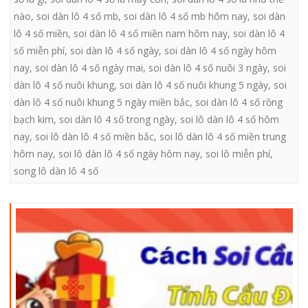
nào
,
soi dàn lô 4 số mb
,
soi dàn lô 4 số mb hôm nay
,
soi dàn
lô 4 số miền
,
soi dàn lô 4 số miền nam hôm nay
,
soi dàn lô 4
số miễn phí
,
soi dàn lô 4 số ngày
,
soi dàn lô 4 số ngày hôm
nay
,
soi dàn lô 4 số ngày mai
,
soi dàn lô 4 số nuôi 3 ngày
,
soi
dàn lô 4 số nuôi khung
,
soi dàn lô 4 số nuôi khung 5 ngày
,
soi
dàn lô 4 số nuôi khung 5 ngày miền bắc
,
soi dàn lô 4 số rồng
bạch kim
,
soi dàn lô 4 số trong ngày
,
soi lô dàn lô 4 số hôm
nay
,
soi lô dàn lô 4 số miền bắc
,
soi lô dàn lô 4 số miền trung
hôm nay
,
soi lô dàn lô 4 số ngày hôm nay
,
soi lô miễn phí
,
song lô dàn lô 4 số