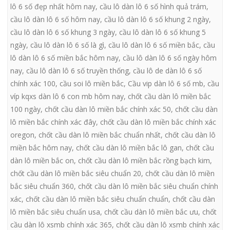
lô 6 số đẹp nhất hôm nay
,
cầu lô dàn lô 6 số hình quả trám
,
cầu lô dàn lô 6 số hôm nay
,
cầu lô dàn lô 6 số khung 2 ngày
,
cầu lô dàn lô 6 số khung 3 ngày
,
cầu lô dàn lô 6 số khung 5
ngày
,
cầu lô dàn lô 6 số là gì
,
cầu lô dàn lô 6 số miền bắc
,
cầu
lô dàn lô 6 số miền bắc hôm nay
,
cầu lô dàn lô 6 số ngày hôm
nay
,
cầu lô dàn lô 6 số truyền thống
,
cầu lô de dàn lô 6 số
chính xác 100
,
cầu soi lô miền bắc
,
Cầu vip dàn lô 6 số mb
,
cầu
víp kqxs dàn lô 6 con mb hôm nay
,
chốt cầu dàn lô miền bắc
100 ngày
,
chốt cầu dàn lô miền bắc chính xác 50
,
chốt cầu dàn
lô miền bắc chính xác đây
,
chốt cầu dàn lô miền bắc chính xác
oregon
,
chốt cầu dàn lô miền bắc chuẩn nhất
,
chốt cầu dàn lô
miền bắc hôm nay
,
chốt cầu dàn lô miền bắc lô gan
,
chốt cầu
dàn lô miền bắc on
,
chốt cầu dàn lô miền bắc rồng bạch kim
,
chốt cầu dàn lô miền bắc siêu chuẩn 20
,
chốt cầu dàn lô miền
bắc siêu chuẩn 360
,
chốt cầu dàn lô miền bắc siêu chuẩn chính
xác
,
chốt cầu dàn lô miền bắc siêu chuẩn chuẩn
,
chốt cầu dàn
lô miền bắc siêu chuẩn usa
,
chốt cầu dàn lô miền bắc ưu
,
chốt
cầu dàn lô xsmb chính xác 365
,
chốt cầu dàn lô xsmb chính xác