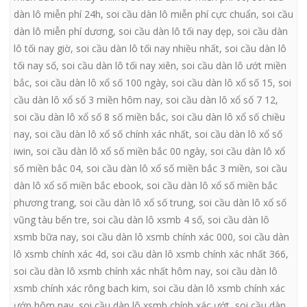
dàn lô miễn phí 24h
,
soi cầu dàn lô miễn phí cực chuẩn
,
soi cầu
dàn lô miễn phí dương
,
soi cầu dàn lô tối nay dẹp
,
soi cầu dàn
lô tối nay giờ
,
soi cầu dàn lô tối nay nhiều nhất
,
soi cầu dàn lô
tối nay số
,
soi cầu dàn lô tối nay xiên
,
soi cầu dàn lô ướt miền
bắc
,
soi cầu dàn lô xổ số 100 ngày
,
soi cầu dàn lô xổ số 15
,
soi
cầu dàn lô xổ số 3 miền hôm nay
,
soi cầu dàn lô xổ số 7 12
,
soi cầu dàn lô xổ số 8 số miền bắc
,
soi cầu dàn lô xổ số chiều
nay
,
soi cầu dàn lô xổ số chính xác nhất
,
soi cầu dàn lô xổ số
iwin
,
soi cầu dàn lô xổ số miền bắc 00 ngày
,
soi cầu dàn lô xổ
số miền bắc 04
,
soi cầu dàn lô xổ số miền bắc 3 miền
,
soi cầu
dàn lô xổ số miền bắc ebook
,
soi cầu dàn lô xổ số miền bắc
phương trang
,
soi cầu dàn lô xổ số trung
,
soi cầu dàn lô xổ số
vũng tàu bến tre
,
soi cầu dàn lô xsmb 4 số
,
soi cầu dàn lô
xsmb bữa nay
,
soi cầu dàn lô xsmb chính xác 000
,
soi cầu dàn
lô xsmb chính xác 4d
,
soi cầu dàn lô xsmb chính xác nhất 366
,
soi cầu dàn lô xsmb chính xác nhất hôm nay
,
soi cầu dàn lô
xsmb chính xác rông bach kim
,
soi cầu dàn lô xsmb chính xác
ướp hôm nay
,
soi cầu dàn lô xsmb chính xác ướt
,
soi cầu dàn