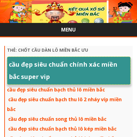
MENU
Skip
to
content
THẺ:
CHỐT CẦU DÀN LÔ MIỀN BẮC ƯU
cầu đẹp siêu chuẩn chính xác miền
bắc super vip
cầu đẹp siêu chuẩn bạch thủ lô miền bắc
cầu đẹp siêu chuẩn bạch thu lô 2 nháy víp miền
bắc
cầu đẹp siêu chuẩn song thủ lô miền bắc
cầu đẹp siêu chuẩn bạch thủ lô kép miền bắc