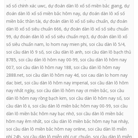
xổ số chính xác uwc
,
dự đoán dàn lô xổ số miền bắc giang
,
dự
đoán dàn lô xổ số miền bắc hôm nay
,
dự đoán dàn lô xổ số
miền bắc thần tài
,
dự đoán dàn lô xổ số siêu chuẩn
,
dự đoán
dàn lô xổ số siêu chuẩn 666
,
dự đoán dàn lô xổ số siêu chuẩn
99
,
dự đoán dàn lô xổ số siêu chuẩn mp3
,
dự đoán dàn lô xổ
số siêu chuẩn nam
,
lo hom nay mien phi
,
soi cầu dàn lô 5/4
,
soi cầu dàn lô 9 số
,
soi cầu dàn lô anh
,
soi cầu dàn lô bạch thủ
8785
,
soi cầu dàn lô hôm nay 00-99
,
soi cầu dàn lô hôm nay
007
,
soi cầu dàn lô hôm nay 188
,
soi cầu dàn lô hôm nay
2888.net
,
soi cầu dàn lô hôm nay 4d
,
soi cau dàn lo hom nay
dac biet
,
soi cầu dàn lô hôm nay imperial
,
soi cầu dàn lô hôm
nay nhất ngày
,
soi cầu dàn lô hôm nay ơi miền bắc
,
soi cầu
dàn lô hôm nay rồng bạch kim
,
soi cầu dàn lô hôm nay số
,
soi
cầu dàn lô ii
,
soi cầu dàn lô miền bắc hôm nay 00-99
,
soi cầu
dàn lô miền bắc hôm nay bạc nhớ
,
soi cầu dàn lô miền bắc
hôm nay êm nhất
,
soi cầu dàn lô miền bắc hôm nay hai nháy
,
soi cầu dàn lô miền bắc hôm nay online
,
soi cầu dàn lô miễn
phí 24h
,
soi cầu dàn lô miễn phí cực chuẩn
,
soi cầu dàn lô miễn