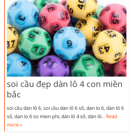
soi cầu đẹp dàn lô 4 con miền
bắc
soi cầu dàn lô 6, soi cầu dàn lô 6 số, dan lo 6, dàn lô 6
số, dan lo 6 so mien phi, dàn lô 4 số, dàn lô…
Read
more »