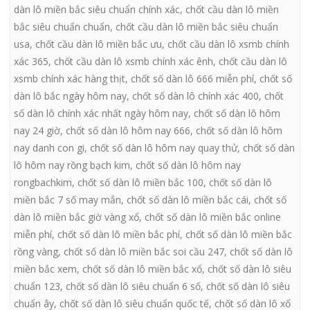
dàn lô miền bắc siêu chuẩn chính xác
,
chốt cầu dàn lô miền
bắc siêu chuẩn chuẩn
,
chốt cầu dàn lô miền bắc siêu chuẩn
usa
,
chốt cầu dàn lô miền bắc ưu
,
chốt cầu dàn lô xsmb chính
xác 365
,
chốt cầu dàn lô xsmb chính xác ênh
,
chốt cầu dàn lô
xsmb chính xác hàng thịt
,
chốt số dàn lô 666 miễn phí
,
chốt số
dàn lô bắc ngày hôm nay
,
chốt số dàn lô chính xác 400
,
chốt
số dàn lô chính xác nhất ngày hôm nay
,
chốt số dàn lô hôm
nay 24 giờ
,
chốt số dàn lô hôm nay 666
,
chốt số dàn lô hôm
nay danh con gi
,
chốt số dàn lô hôm nay quay thử
,
chốt số dàn
lô hôm nay rồng bạch kim
,
chốt số dàn lô hôm nay
rongbachkim
,
chốt số dàn lô miền bắc 100
,
chốt số dàn lô
miền bắc 7 số may mắn
,
chốt số dàn lô miền bắc cái
,
chốt số
dàn lô miền bắc giờ vàng xổ
,
chốt số dàn lô miền bắc online
miễn phí
,
chốt số dàn lô miền bắc phí
,
chốt số dàn lô miền bắc
rồng vàng
,
chốt số dàn lô miền bắc soi cầu 247
,
chốt số dàn lô
miền bắc xem
,
chốt số dàn lô miền bắc xổ
,
chốt số dàn lô siêu
chuẩn 123
,
chốt số dàn lô siêu chuẩn 6 số
,
chốt số dàn lô siêu
chuẩn ây
,
chốt số dàn lô siêu chuẩn quốc tế
,
chốt số dàn lô xổ