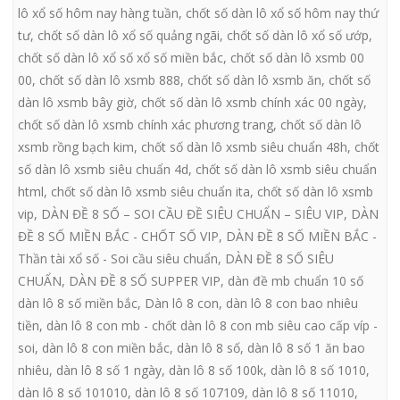
lô xổ số hôm nay hàng tuần
,
chốt số dàn lô xổ số hôm nay thứ
tư
,
chốt số dàn lô xổ số quảng ngãi
,
chốt số dàn lô xổ số ướp
,
chốt số dàn lô xổ số xổ số miền bắc
,
chốt số dàn lô xsmb 00
00
,
chốt số dàn lô xsmb 888
,
chốt số dàn lô xsmb ăn
,
chốt số
dàn lô xsmb bây giờ
,
chốt số dàn lô xsmb chính xác 00 ngày
,
chốt số dàn lô xsmb chính xác phương trang
,
chốt số dàn lô
xsmb rồng bạch kim
,
chốt số dàn lô xsmb siêu chuẩn 48h
,
chốt
số dàn lô xsmb siêu chuẩn 4d
,
chốt số dàn lô xsmb siêu chuẩn
html
,
chốt số dàn lô xsmb siêu chuẩn ita
,
chốt số dàn lô xsmb
vip
,
DÀN ĐỀ 8 SỐ – SOI CẦU ĐỀ SIÊU CHUẨN – SIÊU VIP
,
DÀN
ĐỀ 8 SỐ MIỀN BẮC - CHỐT SỐ VIP
,
DÀN ĐỀ 8 SỐ MIỀN BẮC -
Thần tài xổ số - Soi cầu siêu chuẩn
,
DÀN ĐỀ 8 SỐ SIÊU
CHUẨN
,
DÀN ĐỀ 8 SỐ SUPPER VIP
,
dàn đề mb chuẩn 10 số
dàn lô 8 số miền bắc
,
Dàn lô 8 con
,
dàn lô 8 con bao nhiêu
tiền
,
dàn lô 8 con mb - chốt dàn lô 8 con mb siêu cao cấp víp -
soi
,
dàn lô 8 con miền bắc
,
dàn lô 8 số
,
dàn lô 8 số 1 ăn bao
nhiêu
,
dàn lô 8 số 1 ngày
,
dàn lô 8 số 100k
,
dàn lô 8 số 1010
,
dàn lô 8 số 101010
,
dàn lô 8 số 107109
,
dàn lô 8 số 11010
,