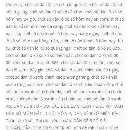
chuẩn ây
,
chốt số dàn lô siêu chuẩn quốc tế
,
chốt số dàn lô xổ
số an giang
,
chốt số dàn lô xổ số cần thơ
,
chốt số dàn lô xổ số
hôm nay 24 giờ
,
chốt số dàn lô xổ số hôm nay ăn cơm
,
chốt số
dàn lô xổ số hôm nay ba càng
,
chốt số dàn lô xổ số hôm nay
bạc liêu
,
chốt số dàn lô xổ số hôm nay hàng ngày
,
chốt số dàn
lô xổ số hôm nay hàng tuần
,
chốt số dàn lô xổ số hôm nay thứ
tư
,
chốt số dàn lô xổ số quảng ngãi
,
chốt số dàn lô xổ số ướp
,
chốt số dàn lô xổ số xổ số miền bắc
,
chốt số dàn lô xsmb 00
00
,
chốt số dàn lô xsmb 888
,
chốt số dàn lô xsmb ăn
,
chốt số
dàn lô xsmb bây giờ
,
chốt số dàn lô xsmb chính xác 00 ngày
,
chốt số dàn lô xsmb chính xác phương trang
,
chốt số dàn lô
xsmb rồng bạch kim
,
chốt số dàn lô xsmb siêu chuẩn 48h
,
chốt
số dàn lô xsmb siêu chuẩn 4d
,
chốt số dàn lô xsmb siêu chuẩn
html
,
chốt số dàn lô xsmb siêu chuẩn ita
,
chốt số dàn lô xsmb
vip
,
DÀN ĐỀ 8 SỐ – SOI CẦU ĐỀ SIÊU CHUẨN – SIÊU VIP
,
DÀN
ĐỀ 8 SỐ MIỀN BẮC - CHỐT SỐ VIP
,
DÀN ĐỀ 8 SỐ MIỀN BẮC -
Thần tài xổ số - Soi cầu siêu chuẩn
,
DÀN ĐỀ 8 SỐ SIÊU
CHUẨN
,
DÀN ĐỀ 8 SỐ SUPPER VIP
,
dàn đề mb chuẩn 10 số