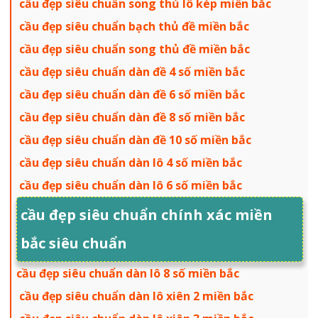
cầu đẹp siêu chuẩn song thủ lô kép miền bắc
cầu đẹp siêu chuẩn bạch thủ đề miền bắc
cầu đẹp siêu chuẩn song thủ đề miền bắc
cầu đẹp siêu chuẩn dàn đề 4 số miền bắc
cầu đẹp siêu chuẩn dàn đề 6 số miền bắc
cầu đẹp siêu chuẩn dàn đề 8 số miền bắc
cầu đẹp siêu chuẩn dàn đề 10 số miền bắc
cầu đẹp siêu chuẩn dàn lô 4 số miền bắc
cầu đẹp siêu chuẩn dàn lô 6 số miền bắc
cầu đẹp siêu chuẩn chính xác miền
bắc siêu chuẩn
cầu đẹp siêu chuẩn dàn lô 8 số miền bắc
cầu đẹp siêu chuẩn dàn lô xiên 2 miền bắc