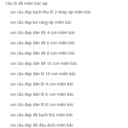
Cầu lô đề miền bắc vip
soi cầu đẹp bạch thu lô 2 nháy víp miền bắc
soi cầu đẹp ba càng víp miền bắc
soi cầu đẹp dàn đề 4 con miền bắc
soi cầu đẹp dàn đề 6 con miền bắc
soi cầu đẹp dàn đề 8 con miền bắc
soi cầu đẹp dàn đề 10 con miền bắc
soi cầu đẹp dàn lô 10 con miền bắc
soi cầu đẹp dàn lô 4 con miền bắc
soi cầu đẹp dàn lô 6 con miền bắc
soi cầu đẹp dàn lô 8 con miền bắc
soi cầu đẹp đề bạch thủ miền bắc
soi cầu đẹp đề đầu đuôi miền bắc