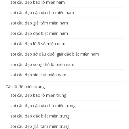
soi cầu đẹp bao lô miền nam
soi cầu đẹp cặp xíu chủ miền nam
soi cầu đẹp giải tám miền nam
soi cầu đẹp đặc biệt miền nam
soi cầu đẹp lô 3 số miền nam
soi cầu đẹp sớ đầu đuôi giải đặc biệt miền nam
soi cầu đẹp song thủ lô miền nam
soi cầu đẹp xíu chủ miền nam
Cầu lô đề miền trung
soi cầu đẹp bao lô miền trung
soi cầu đẹp cặp xíu chủ miền trung
soi cầu đẹp đặc biệt miền trung
soi cầu đẹp giải tám miền trung