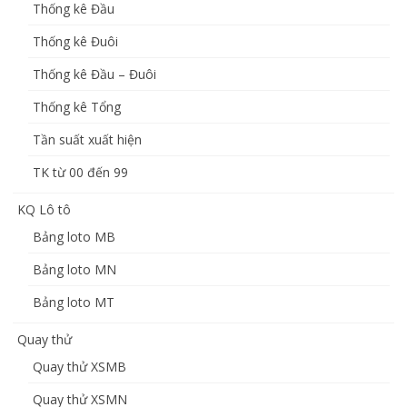
Thống kê Đầu
Thống kê Đuôi
Thống kê Đầu – Đuôi
Thống kê Tổng
Tần suất xuất hiện
TK từ 00 đến 99
KQ Lô tô
Bảng loto MB
Bảng loto MN
Bảng loto MT
Quay thử
Quay thử XSMB
Quay thử XSMN