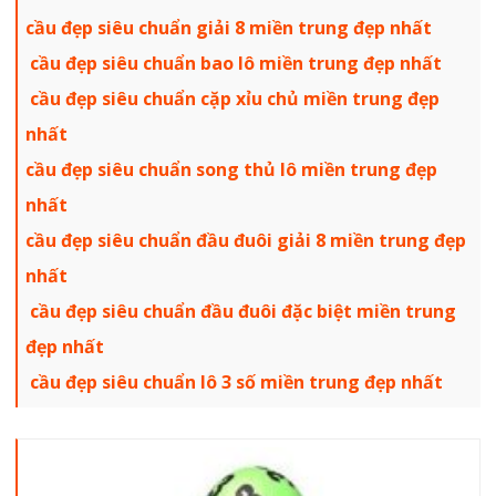
cầu đẹp siêu chuẩn giải 8 miền trung đẹp nhất
cầu đẹp siêu chuẩn bao lô miền trung đẹp nhất
cầu đẹp siêu chuẩn cặp xỉu chủ miền trung đẹp
nhất
cầu đẹp siêu chuẩn song thủ lô miền trung đẹp
nhất
cầu đẹp siêu chuẩn đầu đuôi giải 8 miền trung đẹp
nhất
cầu đẹp siêu chuẩn đầu đuôi đặc biệt miền trung
đẹp nhất
cầu đẹp siêu chuẩn lô 3 số miền trung đẹp nhất