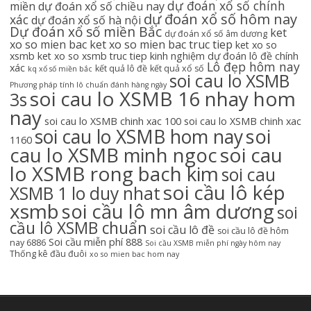
dự đoán xổ số chính
miền
dự đoán xổ số chiều nay
dự đoán xổ số hôm nay
xác
dự đoán xổ số hà nội
Dự đoán xổ số miền Bắc
ket
dự đoán xổ số âm dương
xo so mien bac
ket xo so mien bac truc tiep
ket xo so
xsmb
ket xo so xsmb truc tiep
kinh nghiệm dự đoán lô đề chính
Lô đẹp hôm nay
xác
kết quả lô đề
kết quả xổ số
kq xổ số miền bắc
soi cau lo XSMB
Phương pháp tính lô chuẩn đánh hàng ngày
soi cau lo XSMB 16 nhay hom
3s
nay
soi cau lo XSMB chinh xac 100
soi cau lo XSMB chinh xac
soi
soi cau lo XSMB hom nay
1160
soi cau
cau lo XSMB minh ngoc
lo XSMB rong bach kim
soi cau
soi cầu lô kép
XSMB 1 lo duy nhat
xsmb
soi cầu lô mn âm dương
soi
cầu lô XSMB chuẩn
soi cầu lô đề
soi cầu lô đề hôm
Soi cầu miễn phí 888
nay 6886
Soi cầu XSMB miễn phí ngày hôm nay
Thống kê đầu đuôi
xo so mien bac hom nay