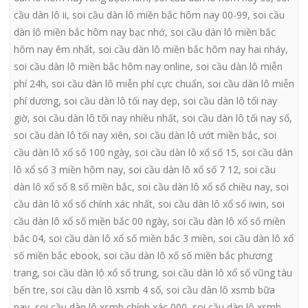
cầu dàn lô ii
,
soi cầu dàn lô miền bắc hôm nay 00-99
,
soi cầu
dàn lô miền bắc hôm nay bạc nhớ
,
soi cầu dàn lô miền bắc
hôm nay êm nhất
,
soi cầu dàn lô miền bắc hôm nay hai nháy
,
soi cầu dàn lô miền bắc hôm nay online
,
soi cầu dàn lô miễn
phí 24h
,
soi cầu dàn lô miễn phí cực chuẩn
,
soi cầu dàn lô miễn
phí dương
,
soi cầu dàn lô tối nay dẹp
,
soi cầu dàn lô tối nay
giờ
,
soi cầu dàn lô tối nay nhiều nhất
,
soi cầu dàn lô tối nay số
,
soi cầu dàn lô tối nay xiên
,
soi cầu dàn lô ướt miền bắc
,
soi
cầu dàn lô xổ số 100 ngày
,
soi cầu dàn lô xổ số 15
,
soi cầu dàn
lô xổ số 3 miền hôm nay
,
soi cầu dàn lô xổ số 7 12
,
soi cầu
dàn lô xổ số 8 số miền bắc
,
soi cầu dàn lô xổ số chiều nay
,
soi
cầu dàn lô xổ số chính xác nhất
,
soi cầu dàn lô xổ số iwin
,
soi
cầu dàn lô xổ số miền bắc 00 ngày
,
soi cầu dàn lô xổ số miền
bắc 04
,
soi cầu dàn lô xổ số miền bắc 3 miền
,
soi cầu dàn lô xổ
số miền bắc ebook
,
soi cầu dàn lô xổ số miền bắc phương
trang
,
soi cầu dàn lô xổ số trung
,
soi cầu dàn lô xổ số vũng tàu
bến tre
,
soi cầu dàn lô xsmb 4 số
,
soi cầu dàn lô xsmb bữa
nay
,
soi cầu dàn lô xsmb chính xác 000
,
soi cầu dàn lô xsmb