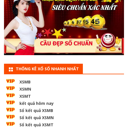
THỐNG KÊ XỔ SỐ NHANH NHẤT
XSMB
XSMN
XSMT
kết quả hôm nay
Sổ kết quả XSMB
Sổ kết quả XSMN
Sổ kết quả XSMT