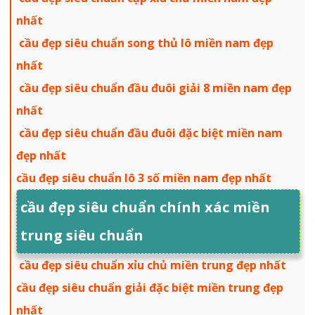
nhất
cầu đẹp siêu chuẩn song thủ lô miền nam đẹp
nhất
cầu đẹp siêu chuẩn đầu đuôi giải 8 miền nam đẹp
nhất
cầu đẹp siêu chuẩn đầu đuôi đặc biệt miền nam
đẹp nhất
cầu đẹp siêu chuẩn lô 3 số miền nam đẹp nhất
cầu đẹp siêu chuẩn chính xác miền
trung siêu chuẩn
cầu đẹp siêu chuẩn xỉu chủ miền trung đẹp nhất
cầu đẹp siêu chuẩn giải đặc biệt miền trung đẹp
nhất