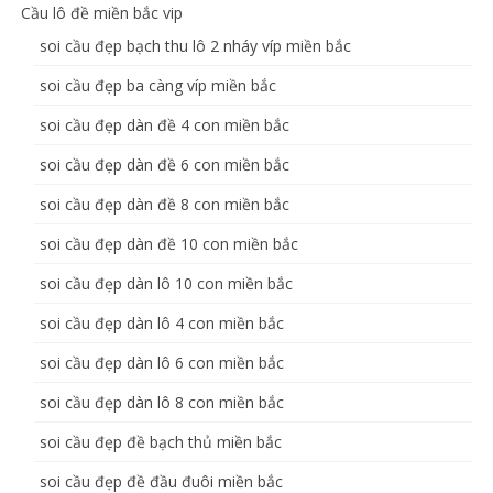
Cầu lô đề miền bắc vip
soi cầu đẹp bạch thu lô 2 nháy víp miền bắc
soi cầu đẹp ba càng víp miền bắc
soi cầu đẹp dàn đề 4 con miền bắc
soi cầu đẹp dàn đề 6 con miền bắc
soi cầu đẹp dàn đề 8 con miền bắc
soi cầu đẹp dàn đề 10 con miền bắc
soi cầu đẹp dàn lô 10 con miền bắc
soi cầu đẹp dàn lô 4 con miền bắc
soi cầu đẹp dàn lô 6 con miền bắc
soi cầu đẹp dàn lô 8 con miền bắc
soi cầu đẹp đề bạch thủ miền bắc
soi cầu đẹp đề đầu đuôi miền bắc