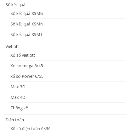
Sổ kết quả
Sổ kết quả XSMB
Sổ kết quả XSMN
Sổ kết quả XSMT
Vietlott
Xổ số vietlott
Xo so mega 6/45
xổ số Power 6/55
Max 3D
Max 4D
Thống kê
Điện toán
Xổ số điện toán 6×36