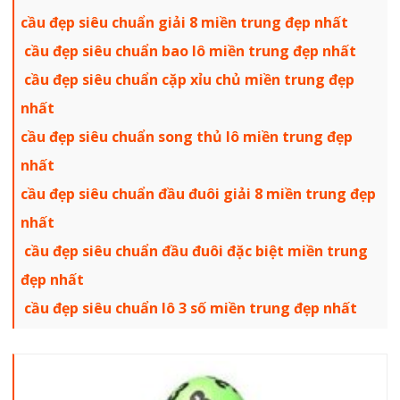
cầu đẹp siêu chuẩn giải 8 miền trung đẹp nhất
cầu đẹp siêu chuẩn bao lô miền trung đẹp nhất
cầu đẹp siêu chuẩn cặp xỉu chủ miền trung đẹp
nhất
cầu đẹp siêu chuẩn song thủ lô miền trung đẹp
nhất
cầu đẹp siêu chuẩn đầu đuôi giải 8 miền trung đẹp
nhất
cầu đẹp siêu chuẩn đầu đuôi đặc biệt miền trung
đẹp nhất
cầu đẹp siêu chuẩn lô 3 số miền trung đẹp nhất