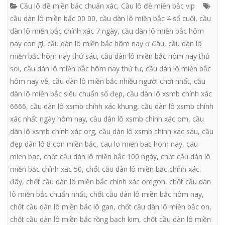
Cầu lô đề miền bắc chuẩn xác
,
Cầu lô đề miền bắc vip
cầu dàn lô miền bắc 00 00
,
cầu dàn lô miền bắc 4 số cuối
,
cầu
dàn lô miền bắc chính xác 7 ngày
,
cầu dàn lô miền bắc hôm
nay con gì
,
cầu dàn lô miền bắc hôm nay ơ đâu
,
cầu dàn lô
miền bắc hôm nay thứ sáu
,
cầu dàn lô miền bắc hôm nay thủ
soi
,
cầu dàn lô miền bắc hôm nay thứ tư
,
cầu dàn lô miền bắc
hôm nay về
,
cầu dàn lô miền bắc nhiều người chơi nhất
,
cầu
dàn lô miền bắc siêu chuẩn số đẹp
,
cầu dàn lô xsmb chính xác
6666
,
cầu dàn lô xsmb chính xác khung
,
cầu dàn lô xsmb chính
xác nhất ngày hôm nay
,
cầu dàn lô xsmb chính xác om
,
cầu
dàn lô xsmb chính xác org
,
cầu dàn lô xsmb chính xác sáu
,
cầu
đẹp dàn lô 8 con miền bắc
,
cau lo mien bac hom nay
,
cau
mien bac
,
chốt cầu dàn lô miền bắc 100 ngày
,
chốt cầu dàn lô
miền bắc chính xác 50
,
chốt cầu dàn lô miền bắc chính xác
đây
,
chốt cầu dàn lô miền bắc chính xác oregon
,
chốt cầu dàn
lô miền bắc chuẩn nhất
,
chốt cầu dàn lô miền bắc hôm nay
,
chốt cầu dàn lô miền bắc lô gan
,
chốt cầu dàn lô miền bắc on
,
chốt cầu dàn lô miền bắc rồng bạch kim
,
chốt cầu dàn lô miền