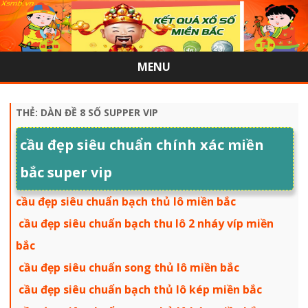
MENU
Skip
to
content
THẺ:
DÀN ĐỀ 8 SỐ SUPPER VIP
cầu đẹp siêu chuẩn chính xác miền
bắc super vip
cầu đẹp siêu chuẩn bạch thủ lô miền bắc
cầu đẹp siêu chuẩn bạch thu lô 2 nháy víp miền
bắc
cầu đẹp siêu chuẩn song thủ lô miền bắc
cầu đẹp siêu chuẩn bạch thủ lô kép miền bắc