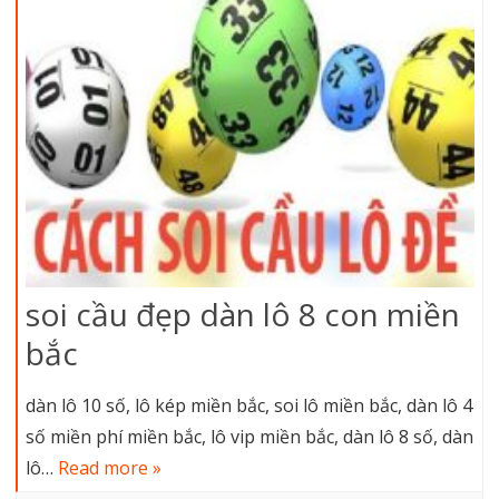
soi cầu đẹp dàn lô 8 con miền
bắc
dàn lô 10 số, lô kép miền bắc, soi lô miền bắc, dàn lô 4
số miền phí miền bắc, lô vip miền bắc, dàn lô 8 số, dàn
lô…
Read more »