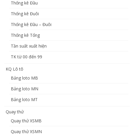
Thống kê Đầu
Thống kê Đuôi
Thống kê Đầu – Đuôi
Thống kê Tổng
Tần suất xuất hiện
TK từ 00 đến 99
KQ Lô tô
Bảng loto MB
Bảng loto MN
Bảng loto MT
Quay thử
Quay thử XSMB
Quay thử XSMN