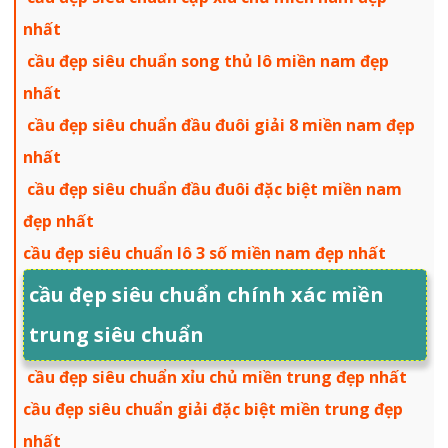
nhất
cầu đẹp siêu chuẩn song thủ lô miền nam đẹp
nhất
cầu đẹp siêu chuẩn đầu đuôi giải 8 miền nam đẹp
nhất
cầu đẹp siêu chuẩn đầu đuôi đặc biệt miền nam
đẹp nhất
cầu đẹp siêu chuẩn lô 3 số miền nam đẹp nhất
cầu đẹp siêu chuẩn chính xác miền
trung siêu chuẩn
cầu đẹp siêu chuẩn xỉu chủ miền trung đẹp nhất
cầu đẹp siêu chuẩn giải đặc biệt miền trung đẹp
nhất