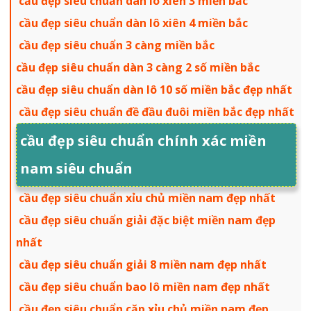
cầu đẹp siêu chuẩn dàn lô xiên 3 miền bắc
cầu đẹp siêu chuẩn dàn lô xiên 4 miền bắc
cầu đẹp siêu chuẩn 3 càng miền bắc
cầu đẹp siêu chuẩn dàn 3 càng 2 số miền bắc
cầu đẹp siêu chuẩn dàn lô 10 số miền bắc đẹp nhất
cầu đẹp siêu chuẩn đề đầu đuôi miền bắc đẹp nhất
cầu đẹp siêu chuẩn chính xác miền
nam siêu chuẩn
cầu đẹp siêu chuẩn xỉu chủ miền nam đẹp nhất
cầu đẹp siêu chuẩn giải đặc biệt miền nam đẹp
nhất
cầu đẹp siêu chuẩn giải 8 miền nam đẹp nhất
cầu đẹp siêu chuẩn bao lô miền nam đẹp nhất
cầu đẹp siêu chuẩn cặp xỉu chủ miền nam đẹp